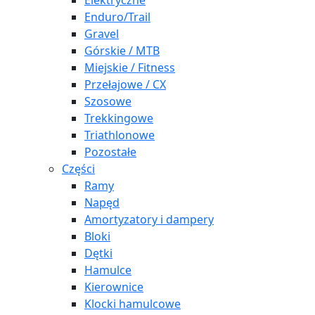
Elektryczne
Enduro/Trail
Gravel
Górskie / MTB
Miejskie / Fitness
Przełajowe / CX
Szosowe
Trekkingowe
Triathlonowe
Pozostałe
Części
Ramy
Napęd
Amortyzatory i dampery
Bloki
Dętki
Hamulce
Kierownice
Klocki hamulcowe