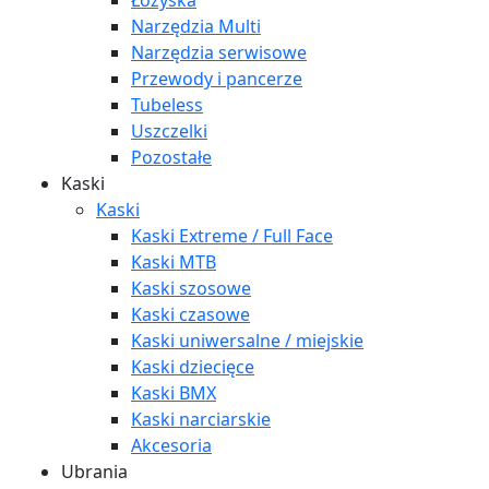
Łożyska
Narzędzia Multi
Narzędzia serwisowe
Przewody i pancerze
Tubeless
Uszczelki
Pozostałe
Kaski
Kaski
Kaski Extreme / Full Face
Kaski MTB
Kaski szosowe
Kaski czasowe
Kaski uniwersalne / miejskie
Kaski dziecięce
Kaski BMX
Kaski narciarskie
Akcesoria
Ubrania