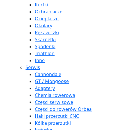
Kurtki
Ochraniacze
Ocieplacze
Okulary
Rękawiczki
Skarpetki
Spodenki
Triathlon
Inne
Serwis
Cannondale
GT / Mongoose
Adaptery
Chemia rowerowa
Części serwisowe
Części do rowerów Orbea
Haki przerzutki CNC
Kółka przerzutki