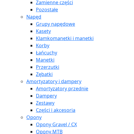
Zamienne części
Pozostałe
Napęd
Grupy napędowe
Kasety
Klamkomanetki i manetki
Korby
Łańcuchy
Manetki
Przerzutki
Zębatki
Amortyzatory i dampery
Amortyzatory przednie
Dampery
Zestawy
Części i akcesoria
Opony
Opony Gravel / CX
Opony MTB