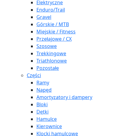
Elektryczne
Enduro/Trail
Gravel
Górskie / MTB
Miejskie / Fitness
Przełajowe / CX
Szosowe
Trekkingowe
Triathlonowe
Pozostałe
Części
Ramy
Napęd
Amortyzatory i dampery
Bloki
Dętki
Hamulce
Kierownice
Klocki hamulcowe