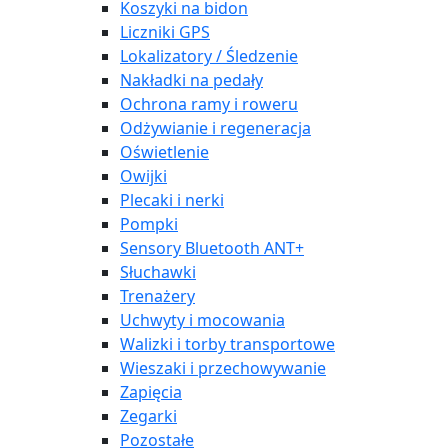
Koszyki na bidon
Liczniki GPS
Lokalizatory / Śledzenie
Nakładki na pedały
Ochrona ramy i roweru
Odżywianie i regeneracja
Oświetlenie
Owijki
Plecaki i nerki
Pompki
Sensory Bluetooth ANT+
Słuchawki
Trenażery
Uchwyty i mocowania
Walizki i torby transportowe
Wieszaki i przechowywanie
Zapięcia
Zegarki
Pozostałe