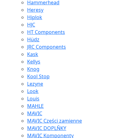
Hammerhead
Heresy
Hiplok
HJC
HT Components
Hüdz
JRC Components
Kask
Kellys
Knog
Kool Stop
Lezyne
Look
Louis
MAHLE
MAVIC
MAVIC Części zamienne
MAVIC DOPLŇKY
MAVIC Komponenty