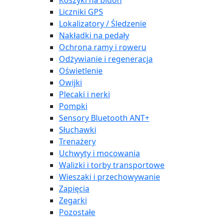
Koszyki na bidon
Liczniki GPS
Lokalizatory / Śledzenie
Nakładki na pedały
Ochrona ramy i roweru
Odżywianie i regeneracja
Oświetlenie
Owijki
Plecaki i nerki
Pompki
Sensory Bluetooth ANT+
Słuchawki
Trenażery
Uchwyty i mocowania
Walizki i torby transportowe
Wieszaki i przechowywanie
Zapięcia
Zegarki
Pozostałe