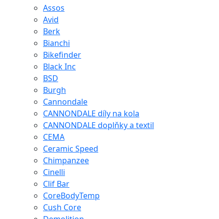
Assos
Avid
Berk
Bianchi
Bikefinder
Black Inc
BSD
Burgh
Cannondale
CANNONDALE díly na kola
CANNONDALE doplňky a textil
CEMA
Ceramic Speed
Chimpanzee
Cinelli
Clif Bar
CoreBodyTemp
Cush Core