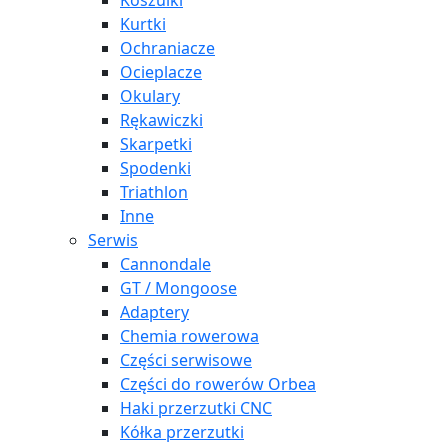
Koszulki
Kurtki
Ochraniacze
Ocieplacze
Okulary
Rękawiczki
Skarpetki
Spodenki
Triathlon
Inne
Serwis
Cannondale
GT / Mongoose
Adaptery
Chemia rowerowa
Części serwisowe
Części do rowerów Orbea
Haki przerzutki CNC
Kółka przerzutki