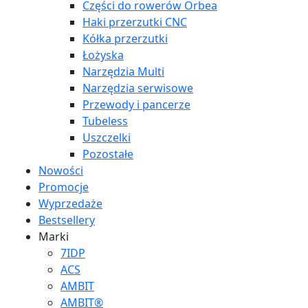
Części do rowerów Orbea
Haki przerzutki CNC
Kółka przerzutki
Łożyska
Narzędzia Multi
Narzędzia serwisowe
Przewody i pancerze
Tubeless
Uszczelki
Pozostałe
Nowości
Promocje
Wyprzedaże
Bestsellery
Marki
7IDP
ACS
AMBIT
AMBIT®