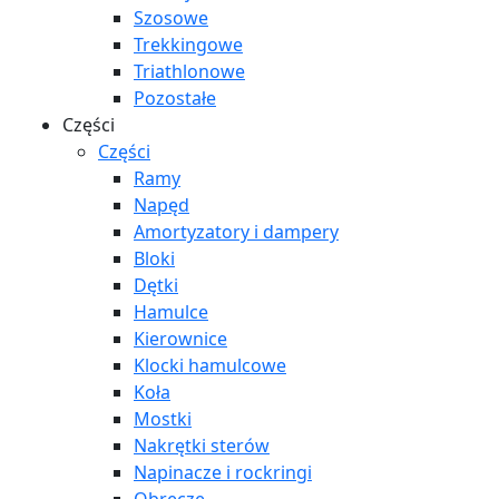
Szosowe
Trekkingowe
Triathlonowe
Pozostałe
Części
Części
Ramy
Napęd
Amortyzatory i dampery
Bloki
Dętki
Hamulce
Kierownice
Klocki hamulcowe
Koła
Mostki
Nakrętki sterów
Napinacze i rockringi