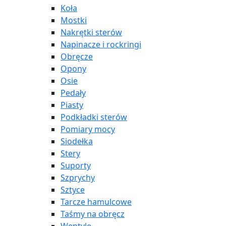
Koła
Mostki
Nakrętki sterów
Napinacze i rockringi
Obręcze
Opony
Osie
Pedały
Piasty
Podkładki sterów
Pomiary mocy
Siodełka
Stery
Suporty
Szprychy
Sztyce
Tarcze hamulcowe
Taśmy na obręcz