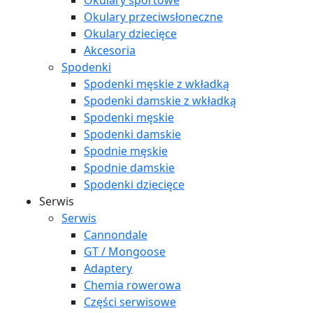
Okulary sportowe
Okulary przeciwsłoneczne
Okulary dziecięce
Akcesoria
Spodenki
Spodenki męskie z wkładką
Spodenki damskie z wkładką
Spodenki męskie
Spodenki damskie
Spodnie męskie
Spodnie damskie
Spodenki dziecięce
Serwis
Serwis
Cannondale
GT / Mongoose
Adaptery
Chemia rowerowa
Części serwisowe