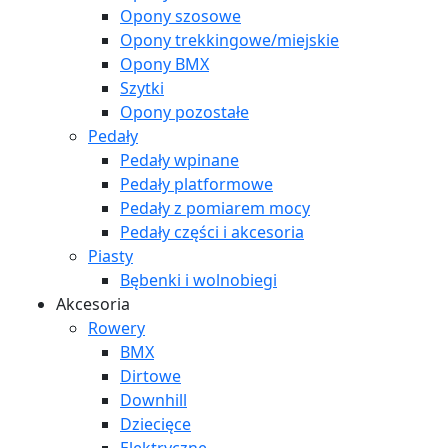
Opony szosowe
Opony trekkingowe/miejskie
Opony BMX
Szytki
Opony pozostałe
Pedały
Pedały wpinane
Pedały platformowe
Pedały z pomiarem mocy
Pedały części i akcesoria
Piasty
Bębenki i wolnobiegi
Akcesoria
Rowery
BMX
Dirtowe
Downhill
Dziecięce