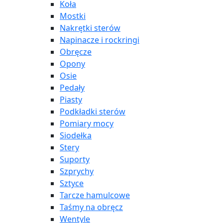
Koła
Mostki
Nakrętki sterów
Napinacze i rockringi
Obręcze
Opony
Osie
Pedały
Piasty
Podkładki sterów
Pomiary mocy
Siodełka
Stery
Suporty
Szprychy
Sztyce
Tarcze hamulcowe
Taśmy na obręcz
Wentyle