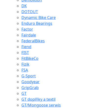
Demolition
DK
DOTOUT
Dynamic Bike Care
Enduro Bearings
Factor
Fairdale
FederalBikes
Fiend
FIST
FitBikeCo
Fizik
FSA
G-Sport
Goodyear
GripGrab
GT
GT doplňky a textil
GT/Mongoose serwis