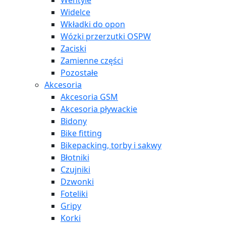
Wentyle
Widelce
Wkładki do opon
Wózki przerzutki OSPW
Zaciski
Zamienne części
Pozostałe
Akcesoria
Akcesoria GSM
Akcesoria pływackie
Bidony
Bike fitting
Bikepacking, torby i sakwy
Błotniki
Czujniki
Dzwonki
Foteliki
Gripy
Korki