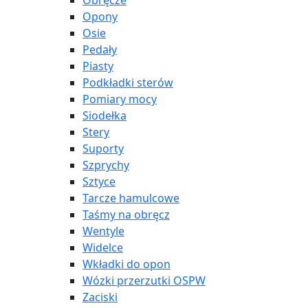
Obręcze
Opony
Osie
Pedały
Piasty
Podkładki sterów
Pomiary mocy
Siodełka
Stery
Suporty
Szprychy
Sztyce
Tarcze hamulcowe
Taśmy na obręcz
Wentyle
Widelce
Wkładki do opon
Wózki przerzutki OSPW
Zaciski