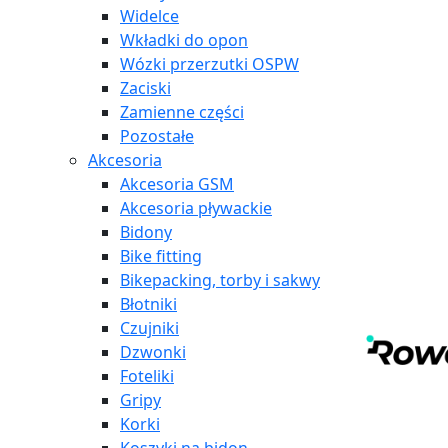
Widelce
Wkładki do opon
Wózki przerzutki OSPW
Zaciski
Zamienne części
Pozostałe
Akcesoria
Akcesoria GSM
Akcesoria pływackie
Bidony
Bike fitting
Bikepacking, torby i sakwy
Błotniki
Czujniki
Dzwonki
Foteliki
Gripy
Korki