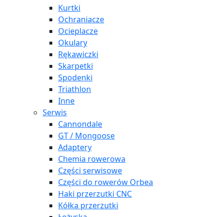
Kurtki
Ochraniacze
Ocieplacze
Okulary
Rękawiczki
Skarpetki
Spodenki
Triathlon
Inne
Serwis
Cannondale
GT / Mongoose
Adaptery
Chemia rowerowa
Części serwisowe
Części do rowerów Orbea
Haki przerzutki CNC
Kółka przerzutki