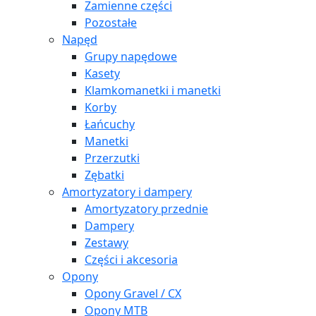
Zamienne części
Pozostałe
Napęd
Grupy napędowe
Kasety
Klamkomanetki i manetki
Korby
Łańcuchy
Manetki
Przerzutki
Zębatki
Amortyzatory i dampery
Amortyzatory przednie
Dampery
Zestawy
Części i akcesoria
Opony
Opony Gravel / CX
Opony MTB