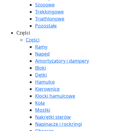
Szosowe
Trekkingowe
Triathlonowe
Pozostałe
Części
Części
Ramy
Napęd
Amortyzatory i dampery
Bloki
Dętki
Hamulce
Kierownice
Klocki hamulcowe
Koła
Mostki
Nakrętki sterów
Napinacze i rockringi