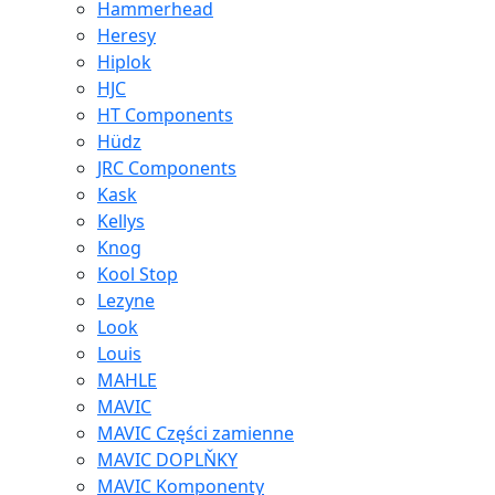
Hammerhead
Heresy
Hiplok
HJC
HT Components
Hüdz
JRC Components
Kask
Kellys
Knog
Kool Stop
Lezyne
Look
Louis
MAHLE
MAVIC
MAVIC Części zamienne
MAVIC DOPLŇKY
MAVIC Komponenty