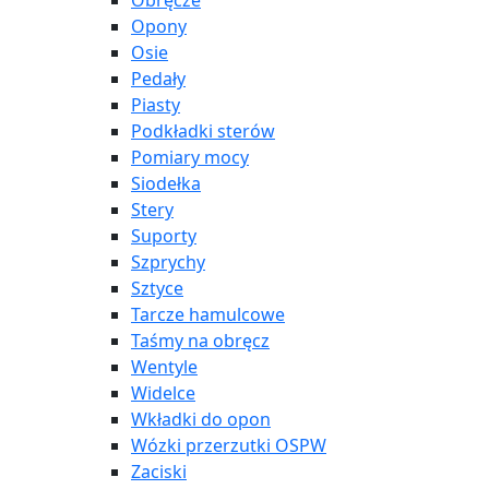
Obręcze
Opony
Osie
Pedały
Piasty
Podkładki sterów
Pomiary mocy
Siodełka
Stery
Suporty
Szprychy
Sztyce
Tarcze hamulcowe
Taśmy na obręcz
Wentyle
Widelce
Wkładki do opon
Wózki przerzutki OSPW
Zaciski