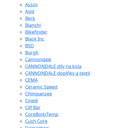
Assos
Avid
Berk
Bianchi
Bikefinder
Black Inc
BSD
Burgh
Cannondale
CANNONDALE díly na kola
CANNONDALE doplňky a textil
CEMA
Ceramic Speed
Chimpanzee
Cinelli
Clif Bar
CoreBodyTemp
Cush Core