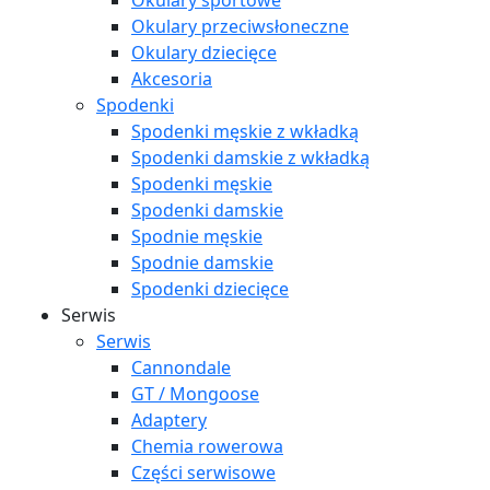
Okulary sportowe
Okulary przeciwsłoneczne
Okulary dziecięce
Akcesoria
Spodenki
Spodenki męskie z wkładką
Spodenki damskie z wkładką
Spodenki męskie
Spodenki damskie
Spodnie męskie
Spodnie damskie
Spodenki dziecięce
Serwis
Serwis
Cannondale
GT / Mongoose
Adaptery
Chemia rowerowa
Części serwisowe