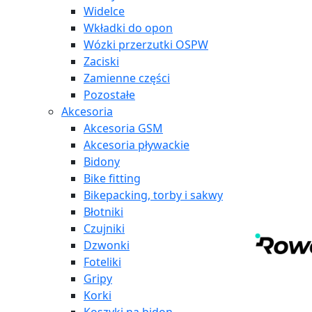
Widelce
Wkładki do opon
Wózki przerzutki OSPW
Zaciski
Zamienne części
Pozostałe
Akcesoria
Akcesoria GSM
Akcesoria pływackie
Bidony
Bike fitting
Bikepacking, torby i sakwy
Błotniki
Czujniki
Dzwonki
Foteliki
Gripy
Korki