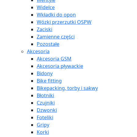
Wentyle
Widelce
Wkładki do opon
Wózki przerzutki OSPW
Zaciski
Zamienne części
Pozostałe
Akcesoria
Akcesoria GSM
Akcesoria pływackie
Bidony
Bike fitting
Bikepacking, torby i sakwy
Błotniki
Czujniki
Dzwonki
Foteliki
Gripy
Korki