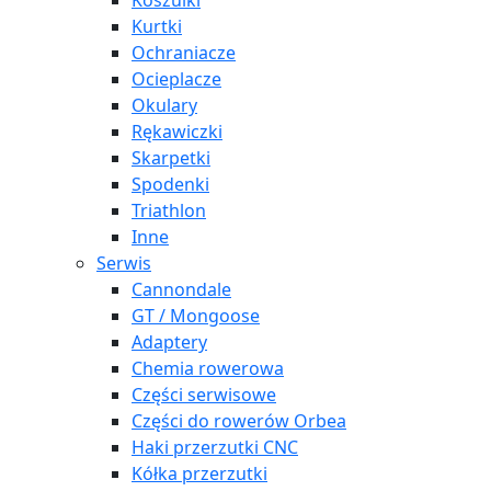
Koszulki
Kurtki
Ochraniacze
Ocieplacze
Okulary
Rękawiczki
Skarpetki
Spodenki
Triathlon
Inne
Serwis
Cannondale
GT / Mongoose
Adaptery
Chemia rowerowa
Części serwisowe
Części do rowerów Orbea
Haki przerzutki CNC
Kółka przerzutki