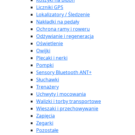
Koszyki na bidon
Liczniki GPS
Lokalizatory / Śledzenie
Nakładki na pedały
Ochrona ramy i roweru
Odżywianie i regeneracja
Oświetlenie
Owijki
Plecaki i nerki
Pompki
Sensory Bluetooth ANT+
Słuchawki
Trenażery
Uchwyty i mocowania
Walizki i torby transportowe
Wieszaki i przechowywanie
Zapięcia
Zegarki
Pozostałe