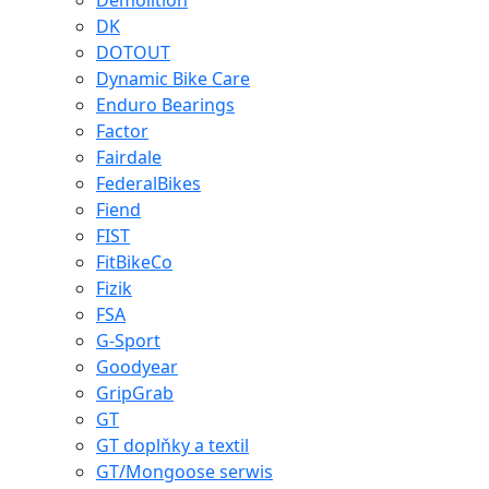
Demolition
DK
DOTOUT
Dynamic Bike Care
Enduro Bearings
Factor
Fairdale
FederalBikes
Fiend
FIST
FitBikeCo
Fizik
FSA
G-Sport
Goodyear
GripGrab
GT
GT doplňky a textil
GT/Mongoose serwis