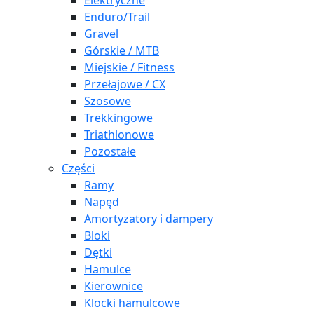
Elektryczne
Enduro/Trail
Gravel
Górskie / MTB
Miejskie / Fitness
Przełajowe / CX
Szosowe
Trekkingowe
Triathlonowe
Pozostałe
Części
Ramy
Napęd
Amortyzatory i dampery
Bloki
Dętki
Hamulce
Kierownice
Klocki hamulcowe