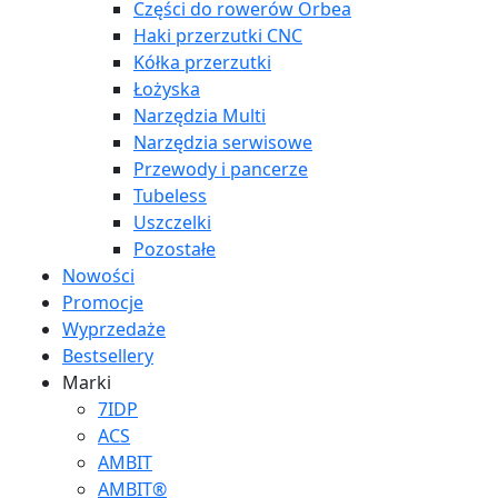
Części do rowerów Orbea
Haki przerzutki CNC
Kółka przerzutki
Łożyska
Narzędzia Multi
Narzędzia serwisowe
Przewody i pancerze
Tubeless
Uszczelki
Pozostałe
Nowości
Promocje
Wyprzedaże
Bestsellery
Marki
7IDP
ACS
AMBIT
AMBIT®