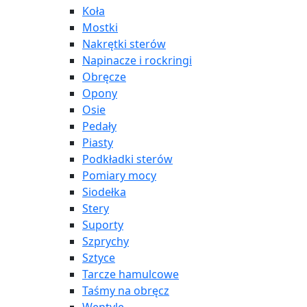
Koła
Mostki
Nakrętki sterów
Napinacze i rockringi
Obręcze
Opony
Osie
Pedały
Piasty
Podkładki sterów
Pomiary mocy
Siodełka
Stery
Suporty
Szprychy
Sztyce
Tarcze hamulcowe
Taśmy na obręcz