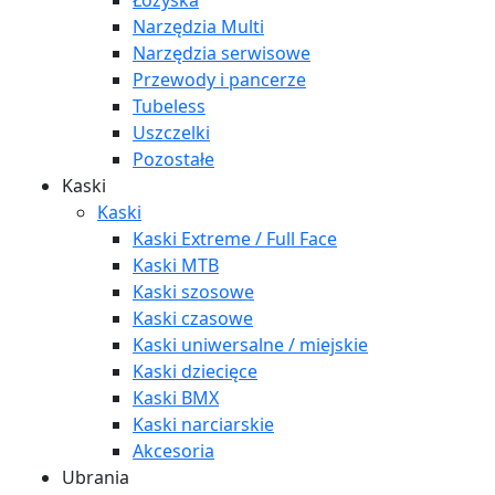
Łożyska
Narzędzia Multi
Narzędzia serwisowe
Przewody i pancerze
Tubeless
Uszczelki
Pozostałe
Kaski
Kaski
Kaski Extreme / Full Face
Kaski MTB
Kaski szosowe
Kaski czasowe
Kaski uniwersalne / miejskie
Kaski dziecięce
Kaski BMX
Kaski narciarskie
Akcesoria
Ubrania