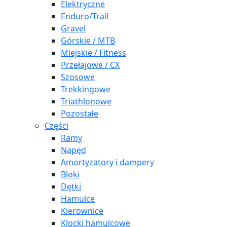
Elektryczne
Enduro/Trail
Gravel
Górskie / MTB
Miejskie / Fitness
Przełajowe / CX
Szosowe
Trekkingowe
Triathlonowe
Pozostałe
Części
Ramy
Napęd
Amortyzatory i dampery
Bloki
Dętki
Hamulce
Kierownice
Klocki hamulcowe