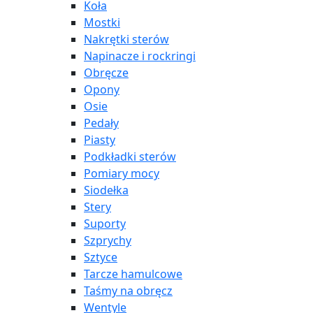
Koła
Mostki
Nakrętki sterów
Napinacze i rockringi
Obręcze
Opony
Osie
Pedały
Piasty
Podkładki sterów
Pomiary mocy
Siodełka
Stery
Suporty
Szprychy
Sztyce
Tarcze hamulcowe
Taśmy na obręcz
Wentyle