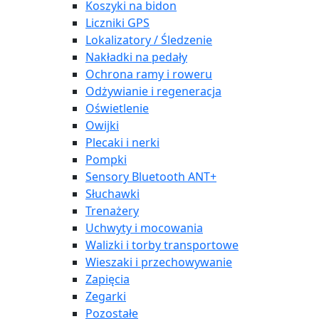
Koszyki na bidon
Liczniki GPS
Lokalizatory / Śledzenie
Nakładki na pedały
Ochrona ramy i roweru
Odżywianie i regeneracja
Oświetlenie
Owijki
Plecaki i nerki
Pompki
Sensory Bluetooth ANT+
Słuchawki
Trenażery
Uchwyty i mocowania
Walizki i torby transportowe
Wieszaki i przechowywanie
Zapięcia
Zegarki
Pozostałe