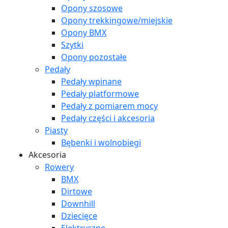
Opony szosowe
Opony trekkingowe/miejskie
Opony BMX
Szytki
Opony pozostałe
Pedały
Pedały wpinane
Pedały platformowe
Pedały z pomiarem mocy
Pedały części i akcesoria
Piasty
Bębenki i wolnobiegi
Akcesoria
Rowery
BMX
Dirtowe
Downhill
Dziecięce