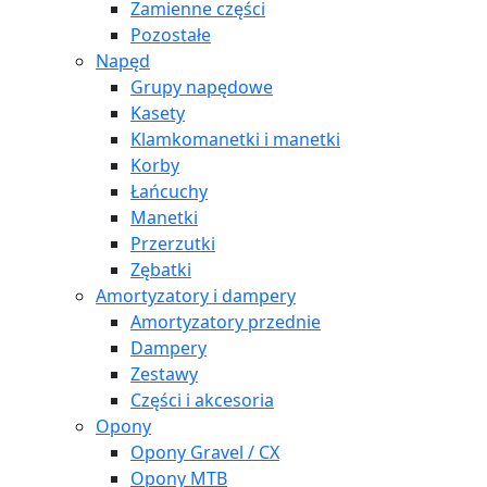
Zamienne części
Pozostałe
Napęd
Grupy napędowe
Kasety
Klamkomanetki i manetki
Korby
Łańcuchy
Manetki
Przerzutki
Zębatki
Amortyzatory i dampery
Amortyzatory przednie
Dampery
Zestawy
Części i akcesoria
Opony
Opony Gravel / CX
Opony MTB