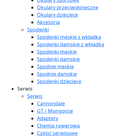
Okulary sportowe
Okulary przeciwsłoneczne
Okulary dziecięce
Akcesoria
Spodenki
Spodenki męskie z wkładką
Spodenki damskie z wkładką
Spodenki męskie
Spodenki damskie
Spodnie męskie
Spodnie damskie
Spodenki dziecięce
Serwis
Serwis
Cannondale
GT / Mongoose
Adaptery
Chemia rowerowa
Części serwisowe