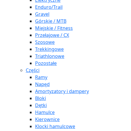
Elektryczne
Enduro/Trail
Gravel
Górskie / MTB
Miejskie / Fitness
Przełajowe / CX
Szosowe
Trekkingowe
Triathlonowe
Pozostałe
Części
Ramy
Napęd
Amortyzatory i dampery
Bloki
Dętki
Hamulce
Kierownice
Klocki hamulcowe