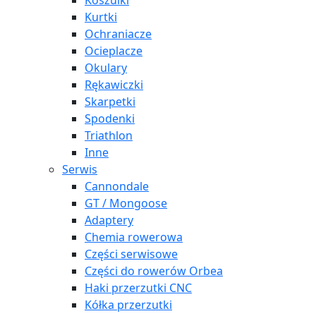
Koszulki
Kurtki
Ochraniacze
Ocieplacze
Okulary
Rękawiczki
Skarpetki
Spodenki
Triathlon
Inne
Serwis
Cannondale
GT / Mongoose
Adaptery
Chemia rowerowa
Części serwisowe
Części do rowerów Orbea
Haki przerzutki CNC
Kółka przerzutki