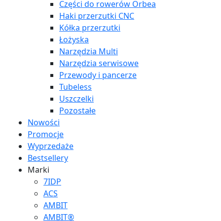
Części do rowerów Orbea
Haki przerzutki CNC
Kółka przerzutki
Łożyska
Narzędzia Multi
Narzędzia serwisowe
Przewody i pancerze
Tubeless
Uszczelki
Pozostałe
Nowości
Promocje
Wyprzedaże
Bestsellery
Marki
7IDP
ACS
AMBIT
AMBIT®