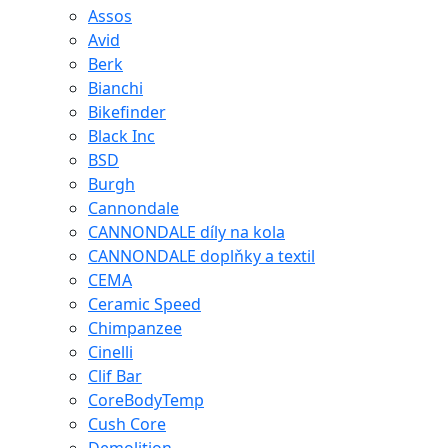
Assos
Avid
Berk
Bianchi
Bikefinder
Black Inc
BSD
Burgh
Cannondale
CANNONDALE díly na kola
CANNONDALE doplňky a textil
CEMA
Ceramic Speed
Chimpanzee
Cinelli
Clif Bar
CoreBodyTemp
Cush Core