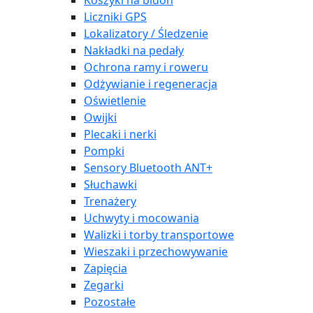
Koszyki na bidon
Liczniki GPS
Lokalizatory / Śledzenie
Nakładki na pedały
Ochrona ramy i roweru
Odżywianie i regeneracja
Oświetlenie
Owijki
Plecaki i nerki
Pompki
Sensory Bluetooth ANT+
Słuchawki
Trenażery
Uchwyty i mocowania
Walizki i torby transportowe
Wieszaki i przechowywanie
Zapięcia
Zegarki
Pozostałe