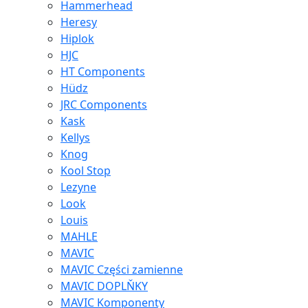
Hammerhead
Heresy
Hiplok
HJC
HT Components
Hüdz
JRC Components
Kask
Kellys
Knog
Kool Stop
Lezyne
Look
Louis
MAHLE
MAVIC
MAVIC Części zamienne
MAVIC DOPLŇKY
MAVIC Komponenty