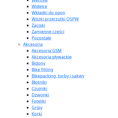
Wentyle
Widelce
Wkładki do opon
Wózki przerzutki OSPW
Zaciski
Zamienne części
Pozostałe
Akcesoria
Akcesoria GSM
Akcesoria pływackie
Bidony
Bike fitting
Bikepacking, torby i sakwy
Błotniki
Czujniki
Dzwonki
Foteliki
Gripy
Korki