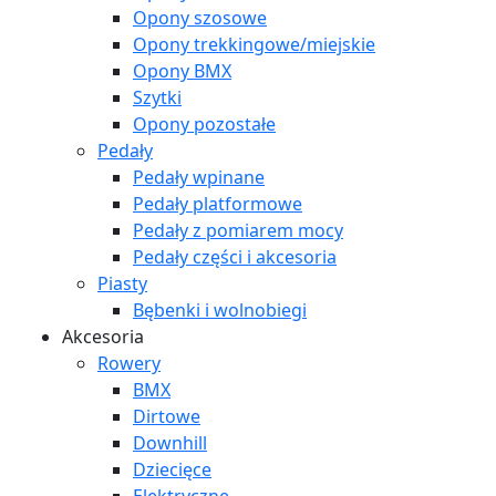
Opony szosowe
Opony trekkingowe/miejskie
Opony BMX
Szytki
Opony pozostałe
Pedały
Pedały wpinane
Pedały platformowe
Pedały z pomiarem mocy
Pedały części i akcesoria
Piasty
Bębenki i wolnobiegi
Akcesoria
Rowery
BMX
Dirtowe
Downhill
Dziecięce