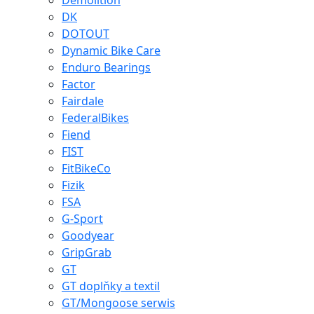
Demolition
DK
DOTOUT
Dynamic Bike Care
Enduro Bearings
Factor
Fairdale
FederalBikes
Fiend
FIST
FitBikeCo
Fizik
FSA
G-Sport
Goodyear
GripGrab
GT
GT doplňky a textil
GT/Mongoose serwis