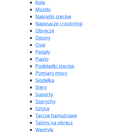
Koła
Mostki
Nakrętki sterów
Napinacze i rockringi
Obręcze
Opony
Osie
Pedały
Piasty
Podkładki sterów
Pomiary mocy
Siodełka
Stery
Suporty
Szprychy
Sztyce
Tarcze hamulcowe
Taśmy na obręcz
Wentyle