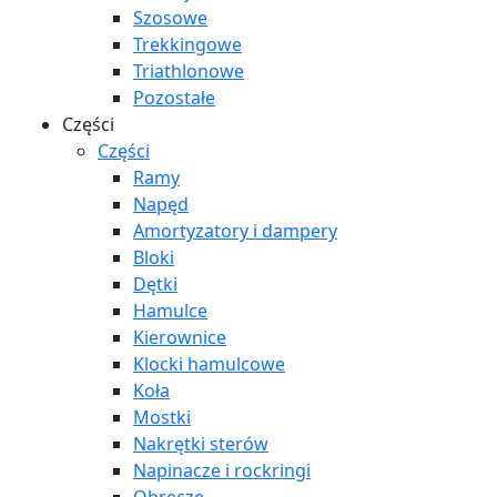
Szosowe
Trekkingowe
Triathlonowe
Pozostałe
Części
Części
Ramy
Napęd
Amortyzatory i dampery
Bloki
Dętki
Hamulce
Kierownice
Klocki hamulcowe
Koła
Mostki
Nakrętki sterów
Napinacze i rockringi