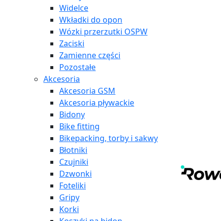
Widelce
Wkładki do opon
Wózki przerzutki OSPW
Zaciski
Zamienne części
Pozostałe
Akcesoria
Akcesoria GSM
Akcesoria pływackie
Bidony
Bike fitting
Bikepacking, torby i sakwy
Błotniki
Czujniki
Dzwonki
Foteliki
Gripy
Korki