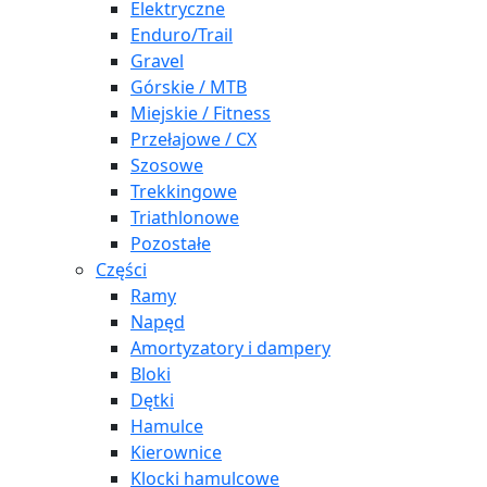
Elektryczne
Enduro/Trail
Gravel
Górskie / MTB
Miejskie / Fitness
Przełajowe / CX
Szosowe
Trekkingowe
Triathlonowe
Pozostałe
Części
Ramy
Napęd
Amortyzatory i dampery
Bloki
Dętki
Hamulce
Kierownice
Klocki hamulcowe