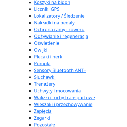
Koszyki na bidon
Liczniki GPS
Lokalizatory / Śledzenie
Nakładki na pedały
Ochrona ramy i roweru
Odżywianie i regeneracja
Oświetlenie
Owijki
Plecaki i nerki
Pompki
Sensory Bluetooth ANT+
Słuchawki
Trenażery
Uchwyty i mocowania
Walizki i torby transportowe
Wieszaki i przechowywanie
Zapięcia
Zegarki
Pozostałe