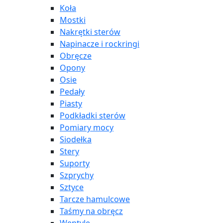
Koła
Mostki
Nakrętki sterów
Napinacze i rockringi
Obręcze
Opony
Osie
Pedały
Piasty
Podkładki sterów
Pomiary mocy
Siodełka
Stery
Suporty
Szprychy
Sztyce
Tarcze hamulcowe
Taśmy na obręcz