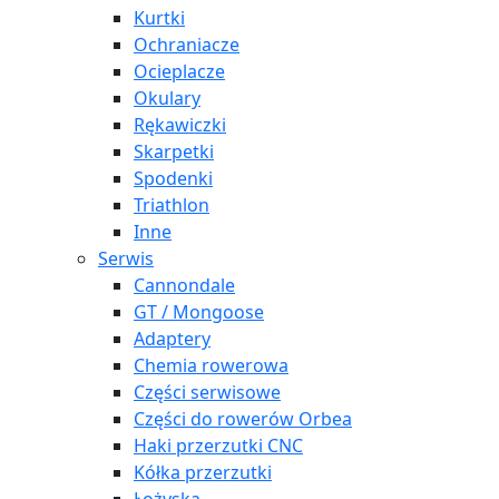
Kurtki
Ochraniacze
Ocieplacze
Okulary
Rękawiczki
Skarpetki
Spodenki
Triathlon
Inne
Serwis
Cannondale
GT / Mongoose
Adaptery
Chemia rowerowa
Części serwisowe
Części do rowerów Orbea
Haki przerzutki CNC
Kółka przerzutki