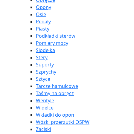
Obręcze
Opony
Osie
Pedały
Piasty
Podkładki sterów
Pomiary mocy
Siodełka
Stery
Suporty
Szprychy
Sztyce
Tarcze hamulcowe
Taśmy na obręcz
Wentyle
Widelce
Wkładki do opon
Wózki przerzutki OSPW
Zaciski