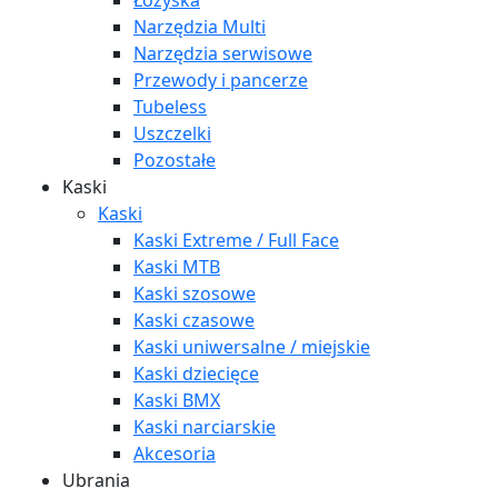
Łożyska
Narzędzia Multi
Narzędzia serwisowe
Przewody i pancerze
Tubeless
Uszczelki
Pozostałe
Kaski
Kaski
Kaski Extreme / Full Face
Kaski MTB
Kaski szosowe
Kaski czasowe
Kaski uniwersalne / miejskie
Kaski dziecięce
Kaski BMX
Kaski narciarskie
Akcesoria
Ubrania