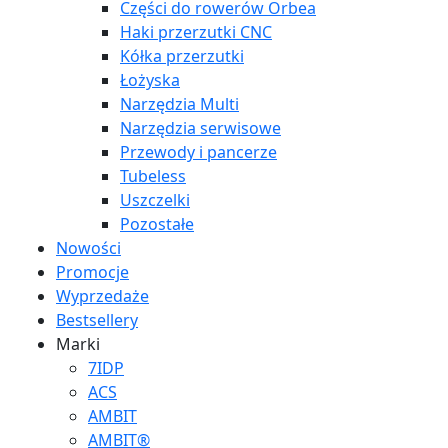
Części do rowerów Orbea
Haki przerzutki CNC
Kółka przerzutki
Łożyska
Narzędzia Multi
Narzędzia serwisowe
Przewody i pancerze
Tubeless
Uszczelki
Pozostałe
Nowości
Promocje
Wyprzedaże
Bestsellery
Marki
7IDP
ACS
AMBIT
AMBIT®