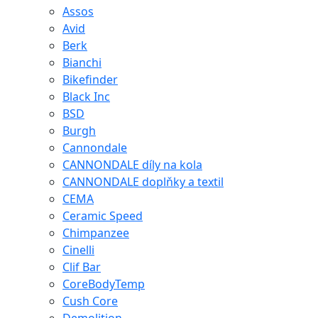
Assos
Avid
Berk
Bianchi
Bikefinder
Black Inc
BSD
Burgh
Cannondale
CANNONDALE díly na kola
CANNONDALE doplňky a textil
CEMA
Ceramic Speed
Chimpanzee
Cinelli
Clif Bar
CoreBodyTemp
Cush Core