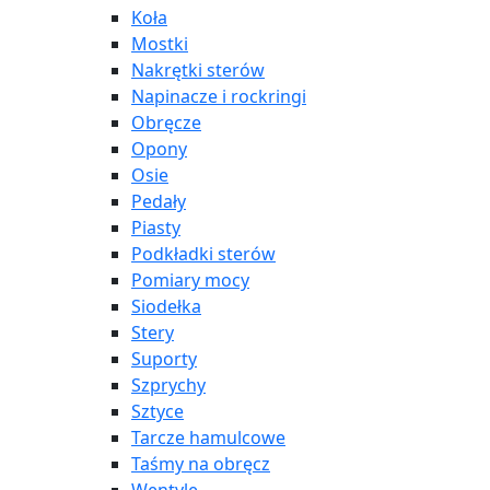
Koła
Mostki
Nakrętki sterów
Napinacze i rockringi
Obręcze
Opony
Osie
Pedały
Piasty
Podkładki sterów
Pomiary mocy
Siodełka
Stery
Suporty
Szprychy
Sztyce
Tarcze hamulcowe
Taśmy na obręcz