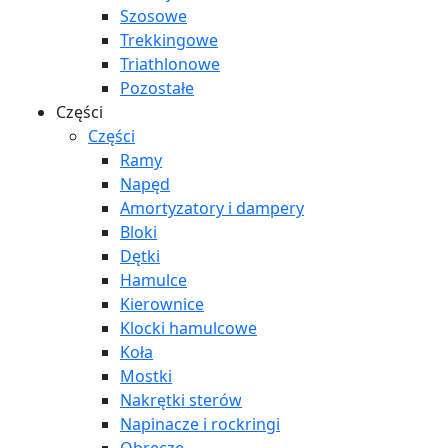
Szosowe
Trekkingowe
Triathlonowe
Pozostałe
Części
Części
Ramy
Napęd
Amortyzatory i dampery
Bloki
Dętki
Hamulce
Kierownice
Klocki hamulcowe
Koła
Mostki
Nakrętki sterów
Napinacze i rockringi