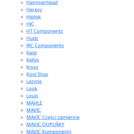
Hammerhead
Heresy
Hiplok
HJC
HT Components
Hüdz
JRC Components
Kask
Kellys
Knog
Kool Stop
Lezyne
Look
Louis
MAHLE
MAVIC
MAVIC Części zamienne
MAVIC DOPLŇKY
MAVIC Komponenty