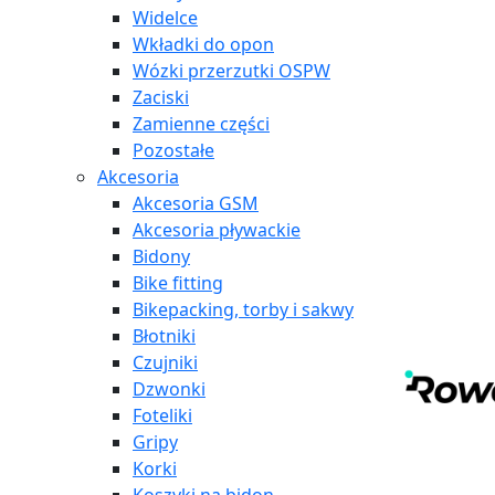
Widelce
Wkładki do opon
Wózki przerzutki OSPW
Zaciski
Zamienne części
Pozostałe
Akcesoria
Akcesoria GSM
Akcesoria pływackie
Bidony
Bike fitting
Bikepacking, torby i sakwy
Błotniki
Czujniki
Dzwonki
Foteliki
Gripy
Korki