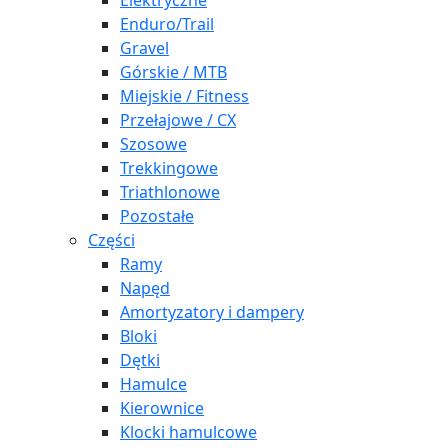
Elektryczne
Enduro/Trail
Gravel
Górskie / MTB
Miejskie / Fitness
Przełajowe / CX
Szosowe
Trekkingowe
Triathlonowe
Pozostałe
Części
Ramy
Napęd
Amortyzatory i dampery
Bloki
Dętki
Hamulce
Kierownice
Klocki hamulcowe