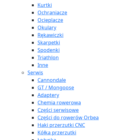
Kurtki
Ochraniacze
Ocieplacze
Okulary
Rękawiczki
Skarpetki
Spodenki
Triathlon
Inne
Serwis
Cannondale
GT / Mongoose
Adaptery
Chemia rowerowa
Części serwisowe
Części do rowerów Orbea
Haki przerzutki CNC
Kółka przerzutki