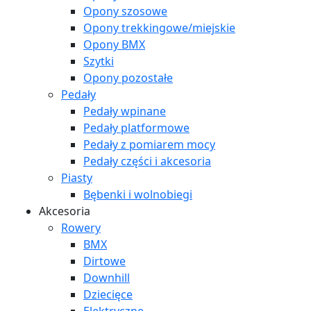
Opony szosowe
Opony trekkingowe/miejskie
Opony BMX
Szytki
Opony pozostałe
Pedały
Pedały wpinane
Pedały platformowe
Pedały z pomiarem mocy
Pedały części i akcesoria
Piasty
Bębenki i wolnobiegi
Akcesoria
Rowery
BMX
Dirtowe
Downhill
Dziecięce