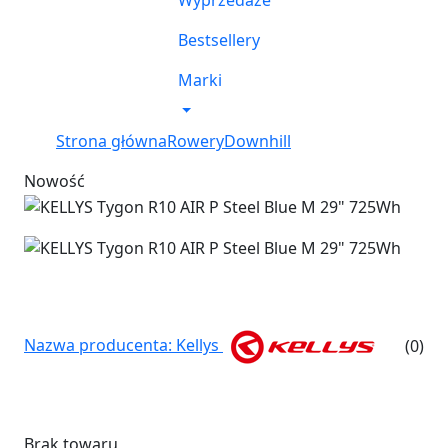
Wyprzedaże
Bestsellery
Marki
Strona główna
Rowery
Downhill
Nowość
Nazwa producenta: Kellys
(0)
Brak towaru