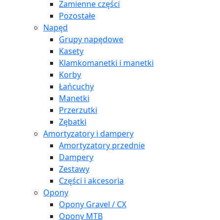
Zamienne części
Pozostałe
Napęd
Grupy napędowe
Kasety
Klamkomanetki i manetki
Korby
Łańcuchy
Manetki
Przerzutki
Zębatki
Amortyzatory i dampery
Amortyzatory przednie
Dampery
Zestawy
Części i akcesoria
Opony
Opony Gravel / CX
Opony MTB