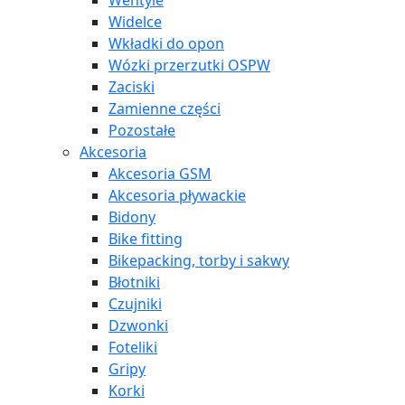
Wentyle
Widelce
Wkładki do opon
Wózki przerzutki OSPW
Zaciski
Zamienne części
Pozostałe
Akcesoria
Akcesoria GSM
Akcesoria pływackie
Bidony
Bike fitting
Bikepacking, torby i sakwy
Błotniki
Czujniki
Dzwonki
Foteliki
Gripy
Korki