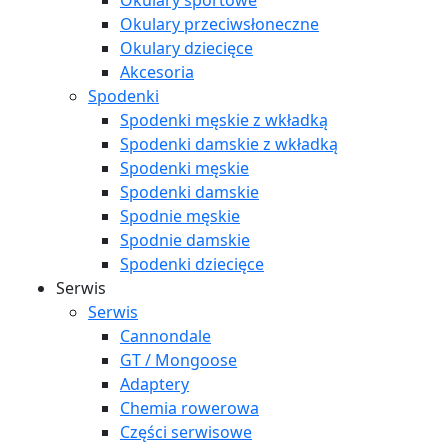
Okulary sportowe
Okulary przeciwsłoneczne
Okulary dziecięce
Akcesoria
Spodenki
Spodenki męskie z wkładką
Spodenki damskie z wkładką
Spodenki męskie
Spodenki damskie
Spodnie męskie
Spodnie damskie
Spodenki dziecięce
Serwis
Serwis
Cannondale
GT / Mongoose
Adaptery
Chemia rowerowa
Części serwisowe