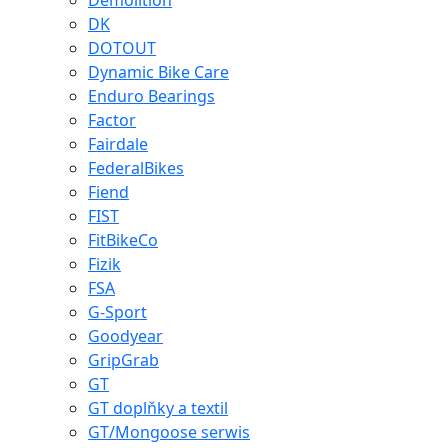
Demolition
DK
DOTOUT
Dynamic Bike Care
Enduro Bearings
Factor
Fairdale
FederalBikes
Fiend
FIST
FitBikeCo
Fizik
FSA
G-Sport
Goodyear
GripGrab
GT
GT doplňky a textil
GT/Mongoose serwis