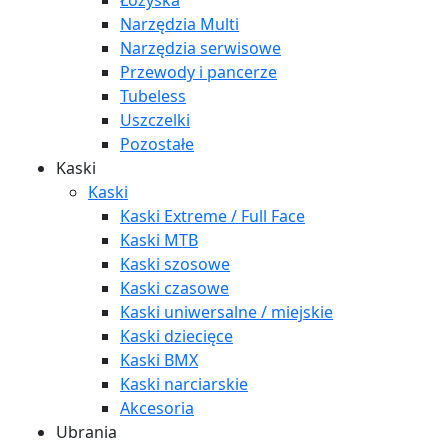
Łożyska
Narzędzia Multi
Narzędzia serwisowe
Przewody i pancerze
Tubeless
Uszczelki
Pozostałe
Kaski
Kaski
Kaski Extreme / Full Face
Kaski MTB
Kaski szosowe
Kaski czasowe
Kaski uniwersalne / miejskie
Kaski dziecięce
Kaski BMX
Kaski narciarskie
Akcesoria
Ubrania