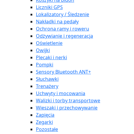
Koszyki na bidon
Liczniki GPS
Lokalizatory / Śledzenie
Nakładki na pedały
Ochrona ramy i roweru
Odżywianie i regeneracja
Oświetlenie
Owijki
Plecaki i nerki
Pompki
Sensory Bluetooth ANT+
Słuchawki
Trenażery
Uchwyty i mocowania
Walizki i torby transportowe
Wieszaki i przechowywanie
Zapięcia
Zegarki
Pozostałe