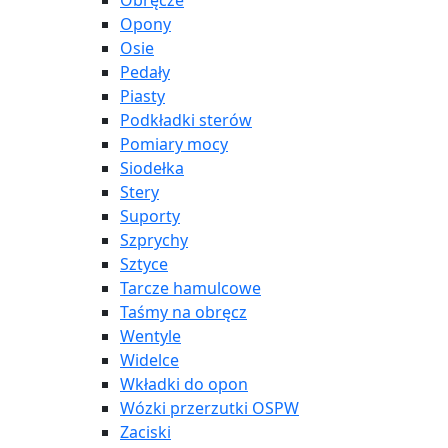
Obręcze
Opony
Osie
Pedały
Piasty
Podkładki sterów
Pomiary mocy
Siodełka
Stery
Suporty
Szprychy
Sztyce
Tarcze hamulcowe
Taśmy na obręcz
Wentyle
Widelce
Wkładki do opon
Wózki przerzutki OSPW
Zaciski