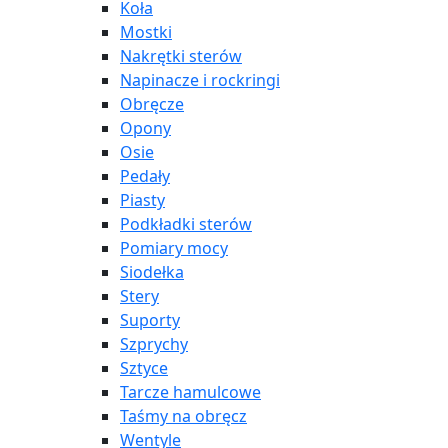
Koła
Mostki
Nakrętki sterów
Napinacze i rockringi
Obręcze
Opony
Osie
Pedały
Piasty
Podkładki sterów
Pomiary mocy
Siodełka
Stery
Suporty
Szprychy
Sztyce
Tarcze hamulcowe
Taśmy na obręcz
Wentyle