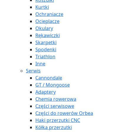
Koszulki
Kurtki
Ochraniacze
Ocieplacze
Okulary
Rękawiczki
Skarpetki
Spodenki
Triathlon
Inne
Serwis
Cannondale
GT / Mongoose
Adaptery
Chemia rowerowa
Części serwisowe
Części do rowerów Orbea
Haki przerzutki CNC
Kółka przerzutki