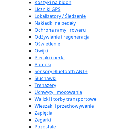
Koszyki na bidon
Liczniki GPS
Lokalizatory / Śledzenie
Nakładki na pedały
Ochrona ramy i roweru
Odżywianie i regeneracja
Oświetlenie
Owijki
Plecaki i nerki
Pompki
Sensory Bluetooth ANT+
Słuchawki
Trenażery
Uchwyty i mocowania
Walizki i torby transportowe
Wieszaki i przechowywanie
Zapięcia
Zegarki
Pozostałe