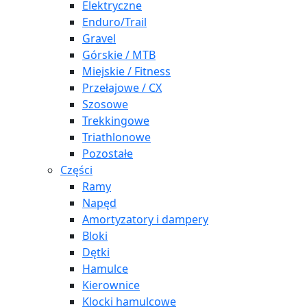
Elektryczne
Enduro/Trail
Gravel
Górskie / MTB
Miejskie / Fitness
Przełajowe / CX
Szosowe
Trekkingowe
Triathlonowe
Pozostałe
Części
Ramy
Napęd
Amortyzatory i dampery
Bloki
Dętki
Hamulce
Kierownice
Klocki hamulcowe