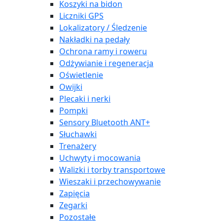
Koszyki na bidon
Liczniki GPS
Lokalizatory / Śledzenie
Nakładki na pedały
Ochrona ramy i roweru
Odżywianie i regeneracja
Oświetlenie
Owijki
Plecaki i nerki
Pompki
Sensory Bluetooth ANT+
Słuchawki
Trenażery
Uchwyty i mocowania
Walizki i torby transportowe
Wieszaki i przechowywanie
Zapięcia
Zegarki
Pozostałe