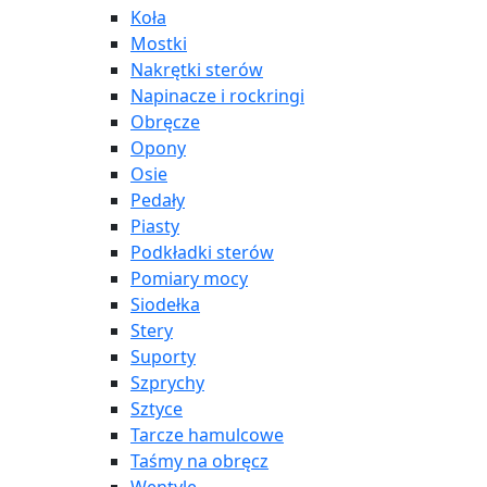
Koła
Mostki
Nakrętki sterów
Napinacze i rockringi
Obręcze
Opony
Osie
Pedały
Piasty
Podkładki sterów
Pomiary mocy
Siodełka
Stery
Suporty
Szprychy
Sztyce
Tarcze hamulcowe
Taśmy na obręcz