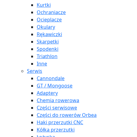
Kurtki
Ochraniacze
Ocieplacze
Okulary
Rękawiczki
Skarpetki
Spodenki
Triathlon
Inne
Serwis
Cannondale
GT / Mongoose
Adaptery
Chemia rowerowa
Części serwisowe
Części do rowerów Orbea
Haki przerzutki CNC
Kółka przerzutki