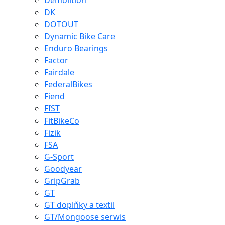
Demolition
DK
DOTOUT
Dynamic Bike Care
Enduro Bearings
Factor
Fairdale
FederalBikes
Fiend
FIST
FitBikeCo
Fizik
FSA
G-Sport
Goodyear
GripGrab
GT
GT doplňky a textil
GT/Mongoose serwis