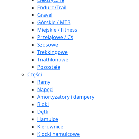
Elektryczne
Enduro/Trail
Gravel
Górskie / MTB
Miejskie / Fitness
Przełajowe / CX
Szosowe
Trekkingowe
Triathlonowe
Pozostałe
Części
Ramy
Napęd
Amortyzatory i dampery
Bloki
Dętki
Hamulce
Kierownice
Klocki hamulcowe