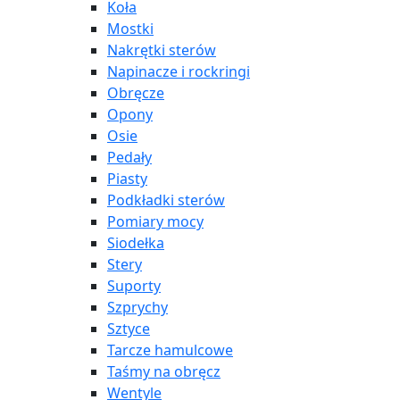
Koła
Mostki
Nakrętki sterów
Napinacze i rockringi
Obręcze
Opony
Osie
Pedały
Piasty
Podkładki sterów
Pomiary mocy
Siodełka
Stery
Suporty
Szprychy
Sztyce
Tarcze hamulcowe
Taśmy na obręcz
Wentyle