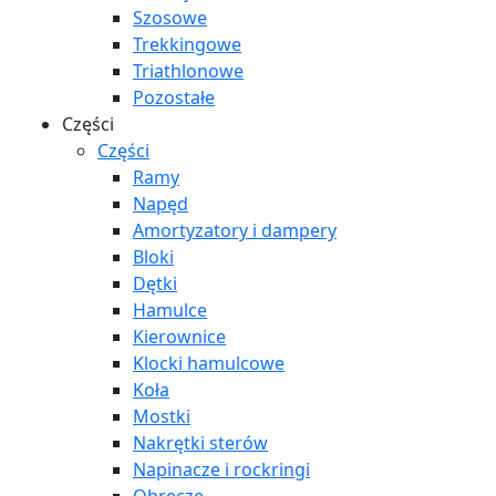
Szosowe
Trekkingowe
Triathlonowe
Pozostałe
Części
Części
Ramy
Napęd
Amortyzatory i dampery
Bloki
Dętki
Hamulce
Kierownice
Klocki hamulcowe
Koła
Mostki
Nakrętki sterów
Napinacze i rockringi