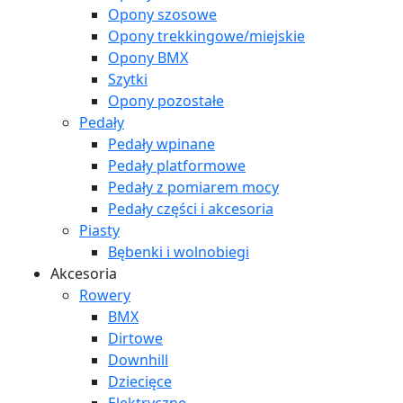
Opony szosowe
Opony trekkingowe/miejskie
Opony BMX
Szytki
Opony pozostałe
Pedały
Pedały wpinane
Pedały platformowe
Pedały z pomiarem mocy
Pedały części i akcesoria
Piasty
Bębenki i wolnobiegi
Akcesoria
Rowery
BMX
Dirtowe
Downhill
Dziecięce