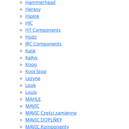
Hammerhead
Heresy
Hiplok
HJC
HT Components
Hüdz
JRC Components
Kask
Kellys
Knog
Kool Stop
Lezyne
Look
Louis
MAHLE
MAVIC
MAVIC Części zamienne
MAVIC DOPLŇKY
MAVIC Komponenty