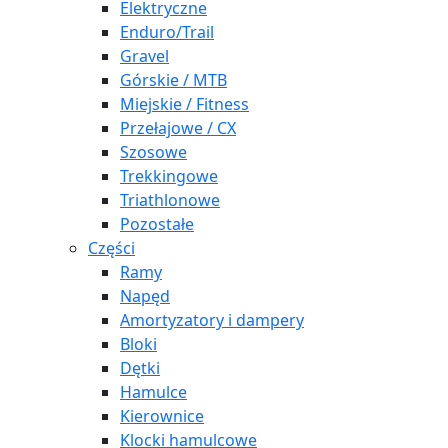
Elektryczne
Enduro/Trail
Gravel
Górskie / MTB
Miejskie / Fitness
Przełajowe / CX
Szosowe
Trekkingowe
Triathlonowe
Pozostałe
Części
Ramy
Napęd
Amortyzatory i dampery
Bloki
Dętki
Hamulce
Kierownice
Klocki hamulcowe