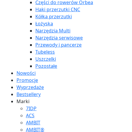
Części do rowerów Orbea
Haki przerzutki CNC
Kółka przerzutki
Łożyska
Narzędzia Multi
Narzędzia serwisowe
Przewody i pancerze
Tubeless
Uszczelki
Pozostałe
Nowości
Promocje
Wyprzedaże
Bestsellery
Marki
7IDP
ACS
AMBIT
AMBIT®