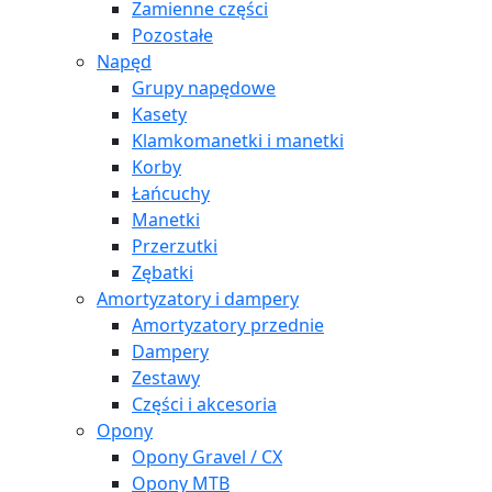
Zamienne części
Pozostałe
Napęd
Grupy napędowe
Kasety
Klamkomanetki i manetki
Korby
Łańcuchy
Manetki
Przerzutki
Zębatki
Amortyzatory i dampery
Amortyzatory przednie
Dampery
Zestawy
Części i akcesoria
Opony
Opony Gravel / CX
Opony MTB