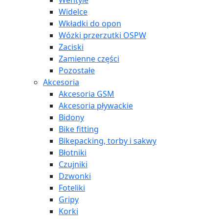
Wentyle
Widelce
Wkładki do opon
Wózki przerzutki OSPW
Zaciski
Zamienne części
Pozostałe
Akcesoria
Akcesoria GSM
Akcesoria pływackie
Bidony
Bike fitting
Bikepacking, torby i sakwy
Błotniki
Czujniki
Dzwonki
Foteliki
Gripy
Korki