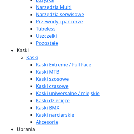
Łożyska
Narzędzia Multi
Narzędzia serwisowe
Przewody i pancerze
Tubeless
Uszczelki
Pozostałe
Kaski
Kaski
Kaski Extreme / Full Face
Kaski MTB
Kaski szosowe
Kaski czasowe
Kaski uniwersalne / miejskie
Kaski dziecięce
Kaski BMX
Kaski narciarskie
Akcesoria
Ubrania