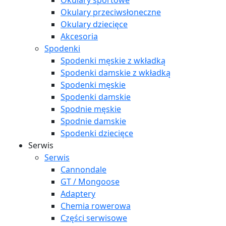
Okulary sportowe
Okulary przeciwsłoneczne
Okulary dziecięce
Akcesoria
Spodenki
Spodenki męskie z wkładką
Spodenki damskie z wkładką
Spodenki męskie
Spodenki damskie
Spodnie męskie
Spodnie damskie
Spodenki dziecięce
Serwis
Serwis
Cannondale
GT / Mongoose
Adaptery
Chemia rowerowa
Części serwisowe