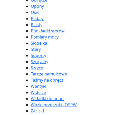
Obręcze
Opony
Osie
Pedały
Piasty
Podkładki sterów
Pomiary mocy
Siodełka
Stery
Suporty
Szprychy
Sztyce
Tarcze hamulcowe
Taśmy na obręcz
Wentyle
Widelce
Wkładki do opon
Wózki przerzutki OSPW
Zaciski