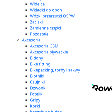
Widelce
Wkładki do opon
Wózki przerzutki OSPW
Zaciski
Zamienne części
Pozostałe
Akcesoria
Akcesoria GSM
Akcesoria pływackie
Bidony
Bike fitting
Bikepacking, torby i sakwy
Błotniki
Czujniki
Dzwonki
Foteliki
Gripy
Korki