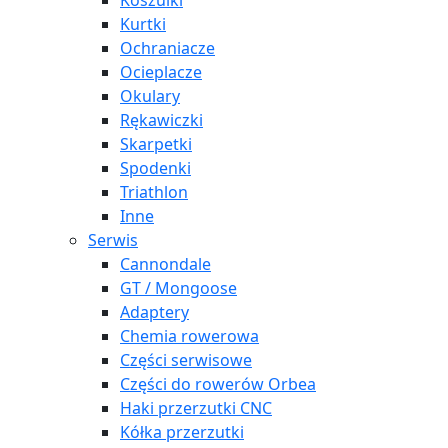
Koszulki
Kurtki
Ochraniacze
Ocieplacze
Okulary
Rękawiczki
Skarpetki
Spodenki
Triathlon
Inne
Serwis
Cannondale
GT / Mongoose
Adaptery
Chemia rowerowa
Części serwisowe
Części do rowerów Orbea
Haki przerzutki CNC
Kółka przerzutki