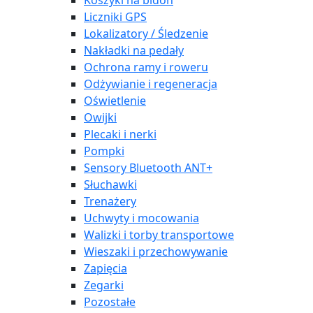
Koszyki na bidon
Liczniki GPS
Lokalizatory / Śledzenie
Nakładki na pedały
Ochrona ramy i roweru
Odżywianie i regeneracja
Oświetlenie
Owijki
Plecaki i nerki
Pompki
Sensory Bluetooth ANT+
Słuchawki
Trenażery
Uchwyty i mocowania
Walizki i torby transportowe
Wieszaki i przechowywanie
Zapięcia
Zegarki
Pozostałe