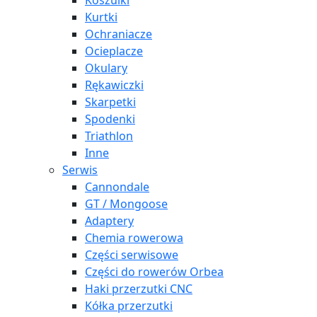
Koszulki
Kurtki
Ochraniacze
Ocieplacze
Okulary
Rękawiczki
Skarpetki
Spodenki
Triathlon
Inne
Serwis
Cannondale
GT / Mongoose
Adaptery
Chemia rowerowa
Części serwisowe
Części do rowerów Orbea
Haki przerzutki CNC
Kółka przerzutki