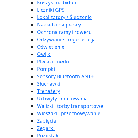
Koszyki na bidon
Liczniki GPS
Lokalizatory / Śledzenie
Nakładki na pedały
Ochrona ramy i roweru
Odżywianie i regeneracja
Oświetlenie
Owijki
Plecaki i nerki
Pompki
Sensory Bluetooth ANT+
Słuchawki
Trenażery
Uchwyty i mocowania
Walizki i torby transportowe
Wieszaki i przechowywanie
Zapięcia
Zegarki
Pozostałe