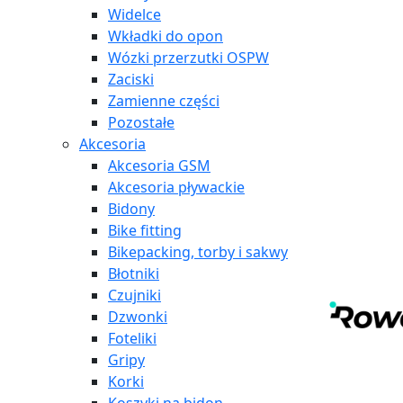
Widelce
Wkładki do opon
Wózki przerzutki OSPW
Zaciski
Zamienne części
Pozostałe
Akcesoria
Akcesoria GSM
Akcesoria pływackie
Bidony
Bike fitting
Bikepacking, torby i sakwy
Błotniki
Czujniki
Dzwonki
Foteliki
Gripy
Korki