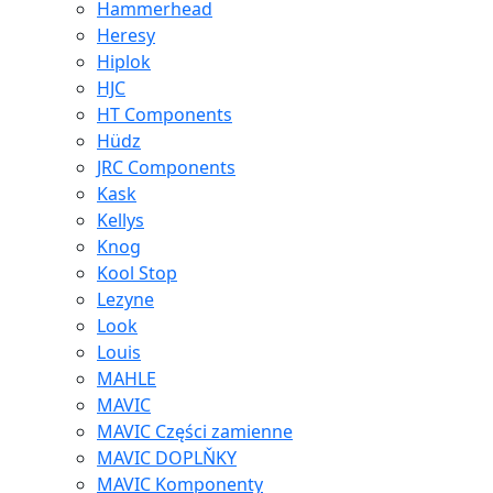
Hammerhead
Heresy
Hiplok
HJC
HT Components
Hüdz
JRC Components
Kask
Kellys
Knog
Kool Stop
Lezyne
Look
Louis
MAHLE
MAVIC
MAVIC Części zamienne
MAVIC DOPLŇKY
MAVIC Komponenty