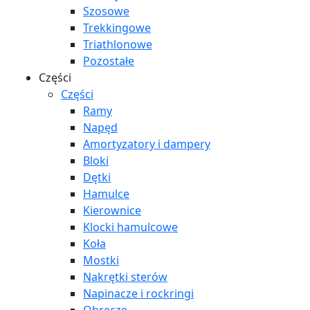
Szosowe
Trekkingowe
Triathlonowe
Pozostałe
Części
Części
Ramy
Napęd
Amortyzatory i dampery
Bloki
Dętki
Hamulce
Kierownice
Klocki hamulcowe
Koła
Mostki
Nakrętki sterów
Napinacze i rockringi