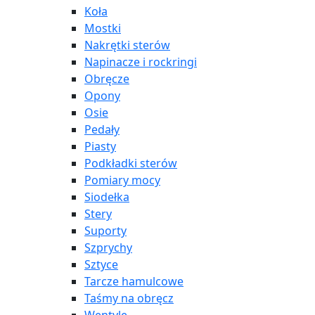
Koła
Mostki
Nakrętki sterów
Napinacze i rockringi
Obręcze
Opony
Osie
Pedały
Piasty
Podkładki sterów
Pomiary mocy
Siodełka
Stery
Suporty
Szprychy
Sztyce
Tarcze hamulcowe
Taśmy na obręcz