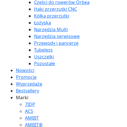
Części do rowerów Orbea
Haki przerzutki CNC
Kółka przerzutki
Łożyska
Narzędzia Multi
Narzędzia serwisowe
Przewody i pancerze
Tubeless
Uszczelki
Pozostałe
Nowości
Promocje
Wyprzedaże
Bestsellery
Marki
7IDP
ACS
AMBIT
AMBIT®