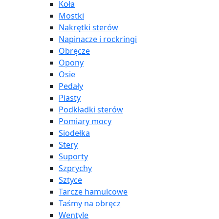
Koła
Mostki
Nakrętki sterów
Napinacze i rockringi
Obręcze
Opony
Osie
Pedały
Piasty
Podkładki sterów
Pomiary mocy
Siodełka
Stery
Suporty
Szprychy
Sztyce
Tarcze hamulcowe
Taśmy na obręcz
Wentyle