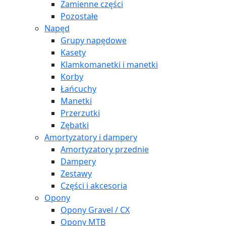
Zamienne części
Pozostałe
Napęd
Grupy napędowe
Kasety
Klamkomanetki i manetki
Korby
Łańcuchy
Manetki
Przerzutki
Zębatki
Amortyzatory i dampery
Amortyzatory przednie
Dampery
Zestawy
Części i akcesoria
Opony
Opony Gravel / CX
Opony MTB