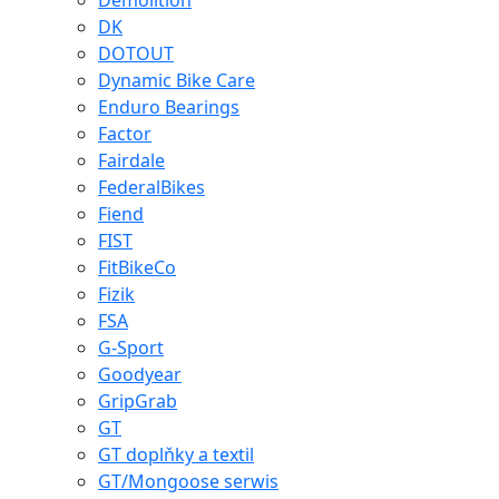
Demolition
DK
DOTOUT
Dynamic Bike Care
Enduro Bearings
Factor
Fairdale
FederalBikes
Fiend
FIST
FitBikeCo
Fizik
FSA
G-Sport
Goodyear
GripGrab
GT
GT doplňky a textil
GT/Mongoose serwis