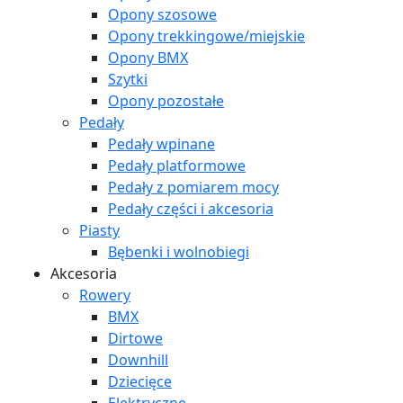
Opony szosowe
Opony trekkingowe/miejskie
Opony BMX
Szytki
Opony pozostałe
Pedały
Pedały wpinane
Pedały platformowe
Pedały z pomiarem mocy
Pedały części i akcesoria
Piasty
Bębenki i wolnobiegi
Akcesoria
Rowery
BMX
Dirtowe
Downhill
Dziecięce