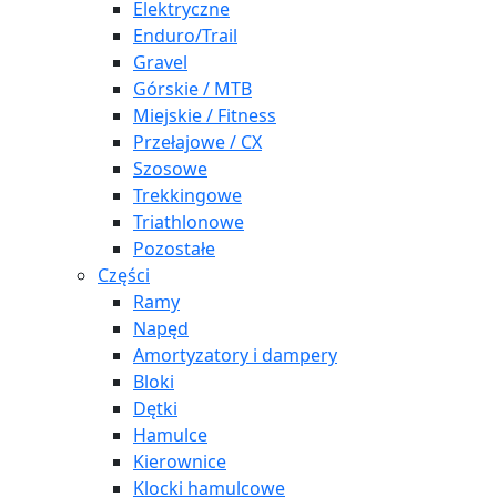
Elektryczne
Enduro/Trail
Gravel
Górskie / MTB
Miejskie / Fitness
Przełajowe / CX
Szosowe
Trekkingowe
Triathlonowe
Pozostałe
Części
Ramy
Napęd
Amortyzatory i dampery
Bloki
Dętki
Hamulce
Kierownice
Klocki hamulcowe