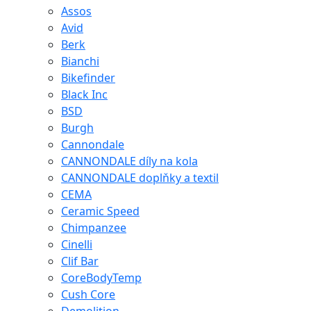
Assos
Avid
Berk
Bianchi
Bikefinder
Black Inc
BSD
Burgh
Cannondale
CANNONDALE díly na kola
CANNONDALE doplňky a textil
CEMA
Ceramic Speed
Chimpanzee
Cinelli
Clif Bar
CoreBodyTemp
Cush Core