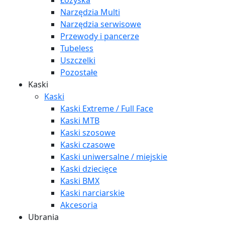
Łożyska
Narzędzia Multi
Narzędzia serwisowe
Przewody i pancerze
Tubeless
Uszczelki
Pozostałe
Kaski
Kaski
Kaski Extreme / Full Face
Kaski MTB
Kaski szosowe
Kaski czasowe
Kaski uniwersalne / miejskie
Kaski dziecięce
Kaski BMX
Kaski narciarskie
Akcesoria
Ubrania