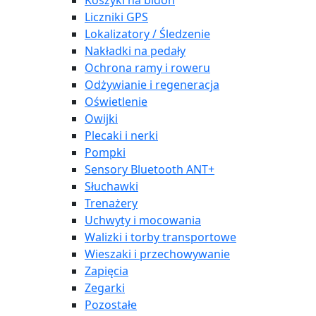
Koszyki na bidon
Liczniki GPS
Lokalizatory / Śledzenie
Nakładki na pedały
Ochrona ramy i roweru
Odżywianie i regeneracja
Oświetlenie
Owijki
Plecaki i nerki
Pompki
Sensory Bluetooth ANT+
Słuchawki
Trenażery
Uchwyty i mocowania
Walizki i torby transportowe
Wieszaki i przechowywanie
Zapięcia
Zegarki
Pozostałe