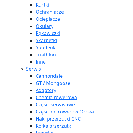
Kurtki
Ochraniacze
Ocieplacze
Okulary
Rękawiczki
Skarpetki
Spodenki
Triathlon
Inne
Serwis
Cannondale
GT / Mongoose
Adaptery
Chemia rowerowa
Części serwisowe
Części do rowerów Orbea
Haki przerzutki CNC
Kółka przerzutki