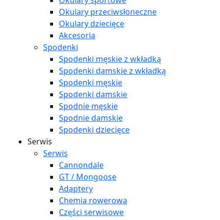
Okulary sportowe
Okulary przeciwsłoneczne
Okulary dziecięce
Akcesoria
Spodenki
Spodenki męskie z wkładką
Spodenki damskie z wkładką
Spodenki męskie
Spodenki damskie
Spodnie męskie
Spodnie damskie
Spodenki dziecięce
Serwis
Serwis
Cannondale
GT / Mongoose
Adaptery
Chemia rowerowa
Części serwisowe