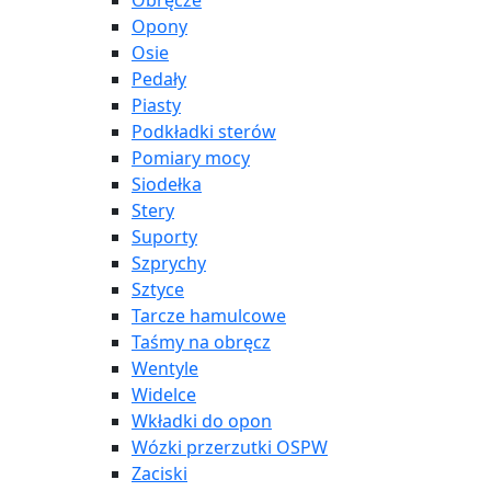
Obręcze
Opony
Osie
Pedały
Piasty
Podkładki sterów
Pomiary mocy
Siodełka
Stery
Suporty
Szprychy
Sztyce
Tarcze hamulcowe
Taśmy na obręcz
Wentyle
Widelce
Wkładki do opon
Wózki przerzutki OSPW
Zaciski