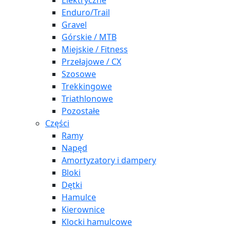
Elektryczne
Enduro/Trail
Gravel
Górskie / MTB
Miejskie / Fitness
Przełajowe / CX
Szosowe
Trekkingowe
Triathlonowe
Pozostałe
Części
Ramy
Napęd
Amortyzatory i dampery
Bloki
Dętki
Hamulce
Kierownice
Klocki hamulcowe