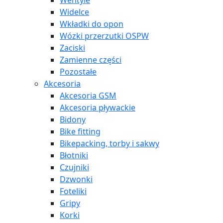
Wentyle
Widelce
Wkładki do opon
Wózki przerzutki OSPW
Zaciski
Zamienne części
Pozostałe
Akcesoria
Akcesoria GSM
Akcesoria pływackie
Bidony
Bike fitting
Bikepacking, torby i sakwy
Błotniki
Czujniki
Dzwonki
Foteliki
Gripy
Korki