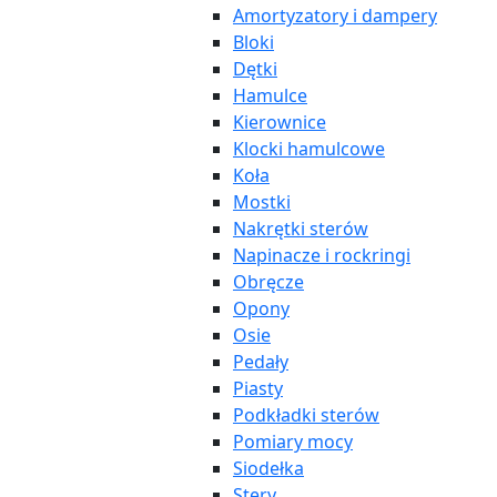
Amortyzatory i dampery
Bloki
Dętki
Hamulce
Kierownice
Klocki hamulcowe
Koła
Mostki
Nakrętki sterów
Napinacze i rockringi
Obręcze
Opony
Osie
Pedały
Piasty
Podkładki sterów
Pomiary mocy
Siodełka
Stery