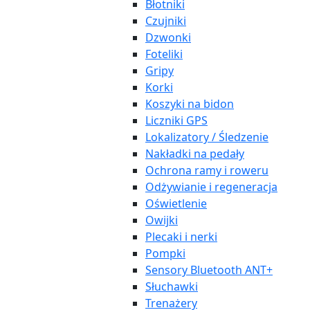
Błotniki
Czujniki
Dzwonki
Foteliki
Gripy
Korki
Koszyki na bidon
Liczniki GPS
Lokalizatory / Śledzenie
Nakładki na pedały
Ochrona ramy i roweru
Odżywianie i regeneracja
Oświetlenie
Owijki
Plecaki i nerki
Pompki
Sensory Bluetooth ANT+
Słuchawki
Trenażery