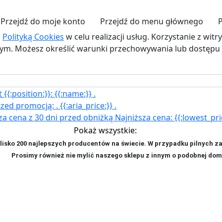
Przejdź do moje konto
Przejdź do menu głównego
z
Polityką Cookies
w celu realizacji usług. Korzystanie z wit
. Możesz określić warunki przechowywania lub dostępu d
{{:position:}}:
{{:name:}}
.
rzed promocją:
.
{{:aria_price:}}
.
za cena z 30 dni przed obniżką
Najniższa cena:
{{:lowest_pri
Pokaż wszystkie:
isko 200 najlepszych producentów na świecie. W przypadku pilnych z
ji. P
rosimy również nie mylić naszego sklepu z innym o podobnej dom