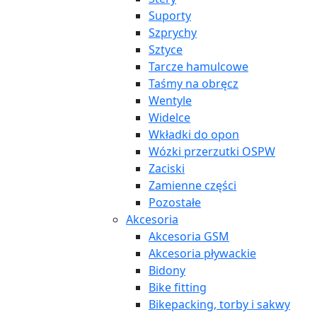
Suporty
Szprychy
Sztyce
Tarcze hamulcowe
Taśmy na obręcz
Wentyle
Widelce
Wkładki do opon
Wózki przerzutki OSPW
Zaciski
Zamienne części
Pozostałe
Akcesoria
Akcesoria GSM
Akcesoria pływackie
Bidony
Bike fitting
Bikepacking, torby i sakwy