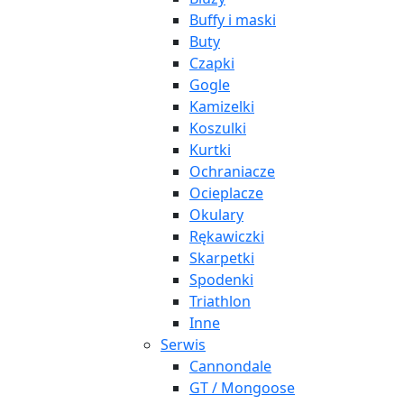
Buffy i maski
Buty
Czapki
Gogle
Kamizelki
Koszulki
Kurtki
Ochraniacze
Ocieplacze
Okulary
Rękawiczki
Skarpetki
Spodenki
Triathlon
Inne
Serwis
Cannondale
GT / Mongoose