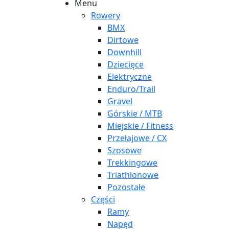
Menu
Rowery
BMX
Dirtowe
Downhill
Dziecięce
Elektryczne
Enduro/Trail
Gravel
Górskie / MTB
Miejskie / Fitness
Przełajowe / CX
Szosowe
Trekkingowe
Triathlonowe
Pozostałe
Części
Ramy
Napęd