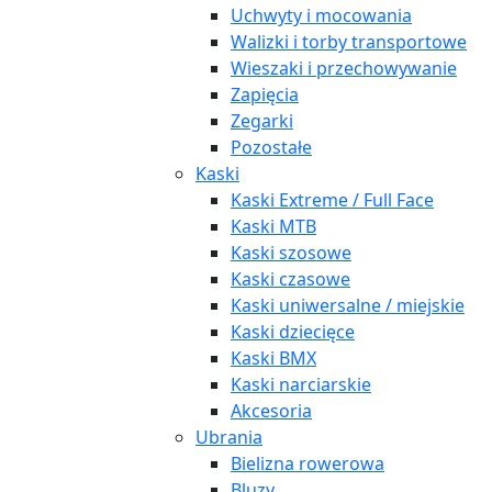
Uchwyty i mocowania
Walizki i torby transportowe
Wieszaki i przechowywanie
Zapięcia
Zegarki
Pozostałe
Kaski
Kaski Extreme / Full Face
Kaski MTB
Kaski szosowe
Kaski czasowe
Kaski uniwersalne / miejskie
Kaski dziecięce
Kaski BMX
Kaski narciarskie
Akcesoria
Ubrania
Bielizna rowerowa
Bluzy