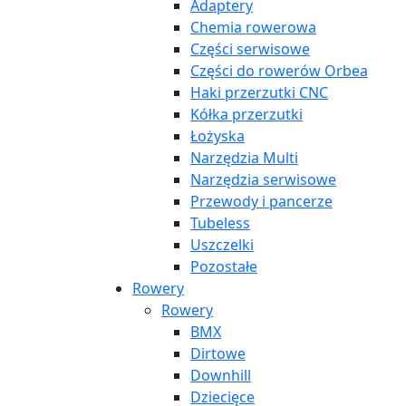
Adaptery
Chemia rowerowa
Części serwisowe
Części do rowerów Orbea
Haki przerzutki CNC
Kółka przerzutki
Łożyska
Narzędzia Multi
Narzędzia serwisowe
Przewody i pancerze
Tubeless
Uszczelki
Pozostałe
Rowery
Rowery
BMX
Dirtowe
Downhill
Dziecięce