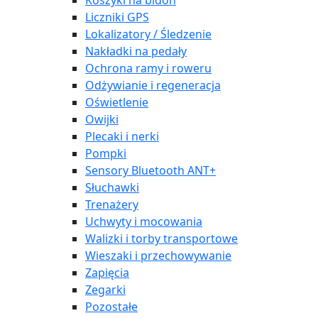
Koszyki na bidon
Liczniki GPS
Lokalizatory / Śledzenie
Nakładki na pedały
Ochrona ramy i roweru
Odżywianie i regeneracja
Oświetlenie
Owijki
Plecaki i nerki
Pompki
Sensory Bluetooth ANT+
Słuchawki
Trenażery
Uchwyty i mocowania
Walizki i torby transportowe
Wieszaki i przechowywanie
Zapięcia
Zegarki
Pozostałe