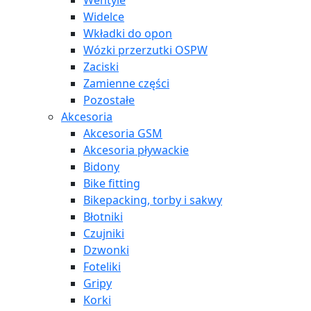
Wentyle
Widelce
Wkładki do opon
Wózki przerzutki OSPW
Zaciski
Zamienne części
Pozostałe
Akcesoria
Akcesoria GSM
Akcesoria pływackie
Bidony
Bike fitting
Bikepacking, torby i sakwy
Błotniki
Czujniki
Dzwonki
Foteliki
Gripy
Korki