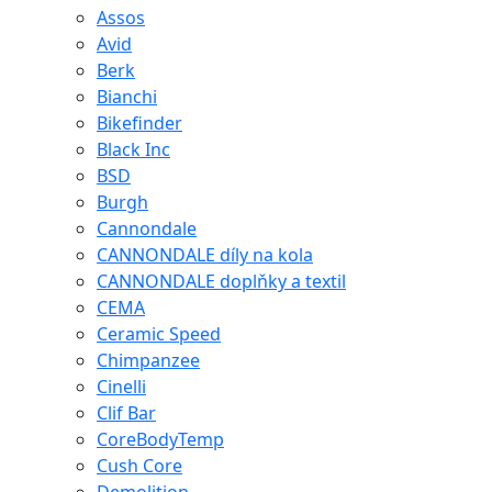
Assos
Avid
Berk
Bianchi
Bikefinder
Black Inc
BSD
Burgh
Cannondale
CANNONDALE díly na kola
CANNONDALE doplňky a textil
CEMA
Ceramic Speed
Chimpanzee
Cinelli
Clif Bar
CoreBodyTemp
Cush Core