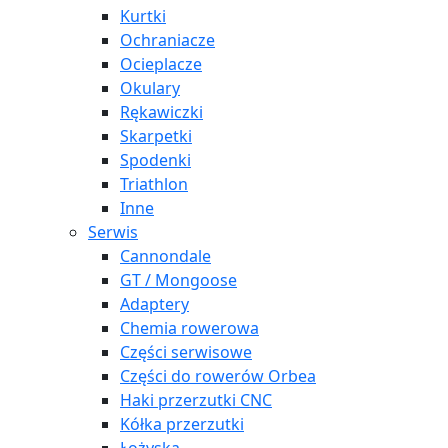
Kurtki
Ochraniacze
Ocieplacze
Okulary
Rękawiczki
Skarpetki
Spodenki
Triathlon
Inne
Serwis
Cannondale
GT / Mongoose
Adaptery
Chemia rowerowa
Części serwisowe
Części do rowerów Orbea
Haki przerzutki CNC
Kółka przerzutki