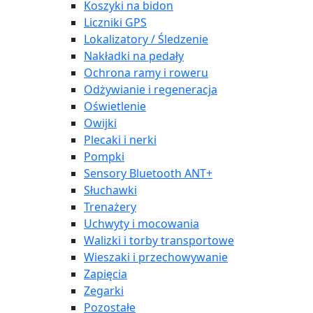
Koszyki na bidon
Liczniki GPS
Lokalizatory / Śledzenie
Nakładki na pedały
Ochrona ramy i roweru
Odżywianie i regeneracja
Oświetlenie
Owijki
Plecaki i nerki
Pompki
Sensory Bluetooth ANT+
Słuchawki
Trenażery
Uchwyty i mocowania
Walizki i torby transportowe
Wieszaki i przechowywanie
Zapięcia
Zegarki
Pozostałe