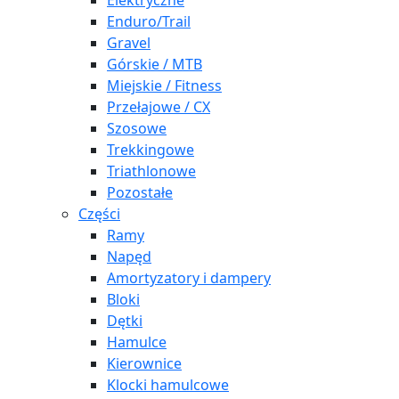
Elektryczne
Enduro/Trail
Gravel
Górskie / MTB
Miejskie / Fitness
Przełajowe / CX
Szosowe
Trekkingowe
Triathlonowe
Pozostałe
Części
Ramy
Napęd
Amortyzatory i dampery
Bloki
Dętki
Hamulce
Kierownice
Klocki hamulcowe