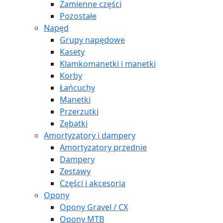
Zamienne części
Pozostałe
Napęd
Grupy napędowe
Kasety
Klamkomanetki i manetki
Korby
Łańcuchy
Manetki
Przerzutki
Zębatki
Amortyzatory i dampery
Amortyzatory przednie
Dampery
Zestawy
Części i akcesoria
Opony
Opony Gravel / CX
Opony MTB