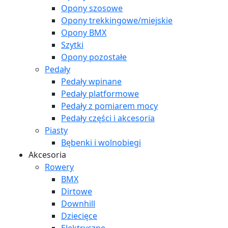
Opony szosowe
Opony trekkingowe/miejskie
Opony BMX
Szytki
Opony pozostałe
Pedały
Pedały wpinane
Pedały platformowe
Pedały z pomiarem mocy
Pedały części i akcesoria
Piasty
Bębenki i wolnobiegi
Akcesoria
Rowery
BMX
Dirtowe
Downhill
Dziecięce