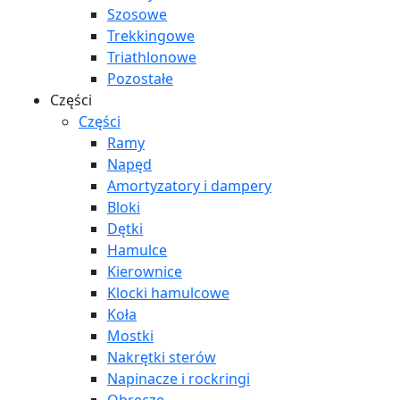
Szosowe
Trekkingowe
Triathlonowe
Pozostałe
Części
Części
Ramy
Napęd
Amortyzatory i dampery
Bloki
Dętki
Hamulce
Kierownice
Klocki hamulcowe
Koła
Mostki
Nakrętki sterów
Napinacze i rockringi