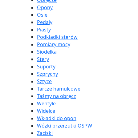
Obręcze
Opony
Osie
Pedały
Piasty
Podkładki sterów
Pomiary mocy
Siodełka
Stery
Suporty
Szprychy
Sztyce
Tarcze hamulcowe
Taśmy na obręcz
Wentyle
Widelce
Wkładki do opon
Wózki przerzutki OSPW
Zaciski