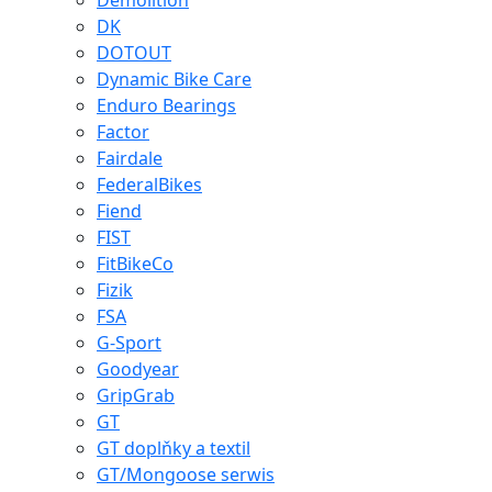
Demolition
DK
DOTOUT
Dynamic Bike Care
Enduro Bearings
Factor
Fairdale
FederalBikes
Fiend
FIST
FitBikeCo
Fizik
FSA
G-Sport
Goodyear
GripGrab
GT
GT doplňky a textil
GT/Mongoose serwis