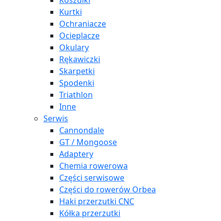
Koszulki
Kurtki
Ochraniacze
Ocieplacze
Okulary
Rękawiczki
Skarpetki
Spodenki
Triathlon
Inne
Serwis
Cannondale
GT / Mongoose
Adaptery
Chemia rowerowa
Części serwisowe
Części do rowerów Orbea
Haki przerzutki CNC
Kółka przerzutki