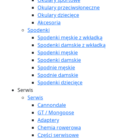
Okulary sportowe
Okulary przeciwsłoneczne
Okulary dziecięce
Akcesoria
Spodenki
Spodenki męskie z wkładką
Spodenki damskie z wkładką
Spodenki męskie
Spodenki damskie
Spodnie męskie
Spodnie damskie
Spodenki dziecięce
Serwis
Serwis
Cannondale
GT / Mongoose
Adaptery
Chemia rowerowa
Części serwisowe