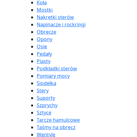
Koła
Mostki
Nakrętki sterów
Napinacze i rockringi
Obręcze
Opony
Osie
Pedały
Piasty
Podkładki sterów
Pomiary mocy
Siodełka
Stery
Suporty
Szprychy
Sztyce
Tarcze hamulcowe
Taśmy na obręcz
Wentyle