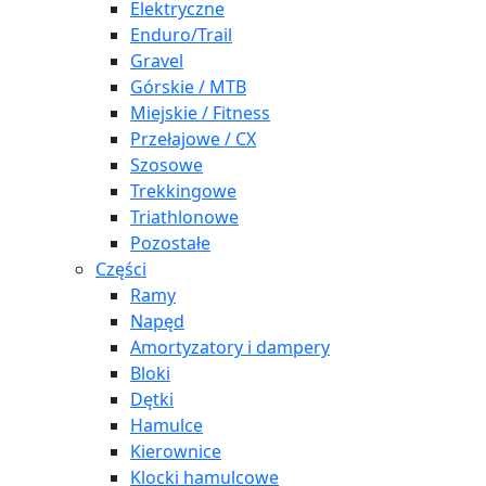
Elektryczne
Enduro/Trail
Gravel
Górskie / MTB
Miejskie / Fitness
Przełajowe / CX
Szosowe
Trekkingowe
Triathlonowe
Pozostałe
Części
Ramy
Napęd
Amortyzatory i dampery
Bloki
Dętki
Hamulce
Kierownice
Klocki hamulcowe