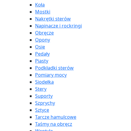
Koła
Mostki
Nakrętki sterów
Napinacze i rockringi
Obręcze
Opony
Osie
Pedały
Piasty
Podkładki sterów
Pomiary mocy
Siodełka
Stery
Suporty
Szprychy
Sztyce
Tarcze hamulcowe
Taśmy na obręcz