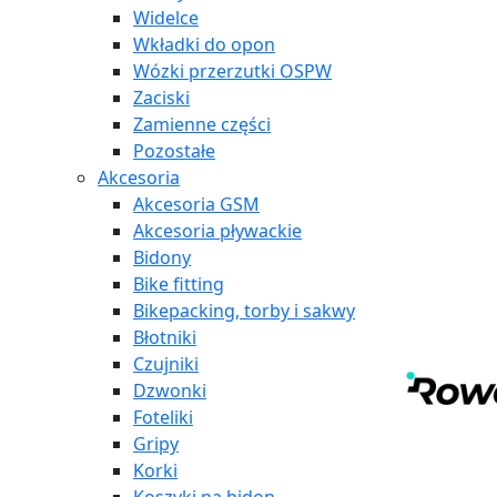
Widelce
Wkładki do opon
Wózki przerzutki OSPW
Zaciski
Zamienne części
Pozostałe
Akcesoria
Akcesoria GSM
Akcesoria pływackie
Bidony
Bike fitting
Bikepacking, torby i sakwy
Błotniki
Czujniki
Dzwonki
Foteliki
Gripy
Korki