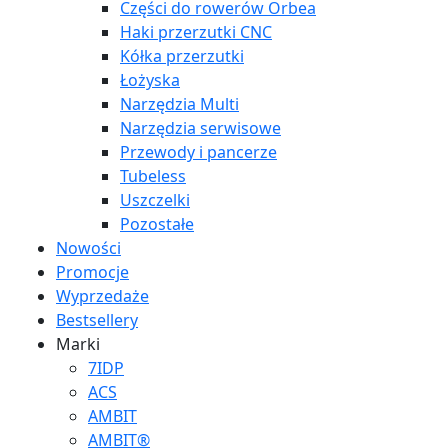
Części do rowerów Orbea
Haki przerzutki CNC
Kółka przerzutki
Łożyska
Narzędzia Multi
Narzędzia serwisowe
Przewody i pancerze
Tubeless
Uszczelki
Pozostałe
Nowości
Promocje
Wyprzedaże
Bestsellery
Marki
7IDP
ACS
AMBIT
AMBIT®