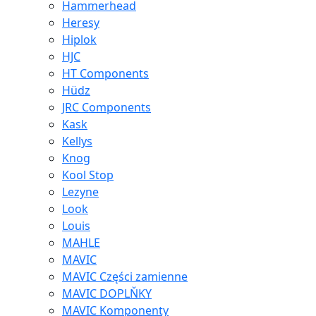
Hammerhead
Heresy
Hiplok
HJC
HT Components
Hüdz
JRC Components
Kask
Kellys
Knog
Kool Stop
Lezyne
Look
Louis
MAHLE
MAVIC
MAVIC Części zamienne
MAVIC DOPLŇKY
MAVIC Komponenty