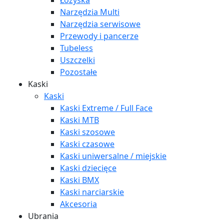
Łożyska
Narzędzia Multi
Narzędzia serwisowe
Przewody i pancerze
Tubeless
Uszczelki
Pozostałe
Kaski
Kaski
Kaski Extreme / Full Face
Kaski MTB
Kaski szosowe
Kaski czasowe
Kaski uniwersalne / miejskie
Kaski dziecięce
Kaski BMX
Kaski narciarskie
Akcesoria
Ubrania