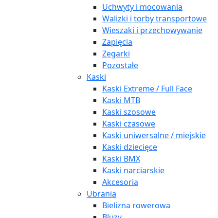
Uchwyty i mocowania
Walizki i torby transportowe
Wieszaki i przechowywanie
Zapięcia
Zegarki
Pozostałe
Kaski
Kaski Extreme / Full Face
Kaski MTB
Kaski szosowe
Kaski czasowe
Kaski uniwersalne / miejskie
Kaski dziecięce
Kaski BMX
Kaski narciarskie
Akcesoria
Ubrania
Bielizna rowerowa
Bluzy