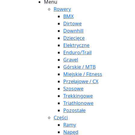
Menu
Rowery
BMX
Dirtowe
Downhill
Dziecięce
Elektryczne
Enduro/Trail
Gravel
Górskie / MTB
Miejskie / Fitness
Przełajowe / CX
Szosowe
Trekkingowe
Triathlonowe
Pozostałe
Części
Ramy
Napęd