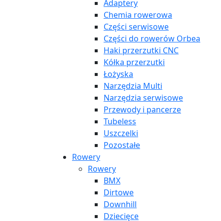
Adaptery
Chemia rowerowa
Części serwisowe
Części do rowerów Orbea
Haki przerzutki CNC
Kółka przerzutki
Łożyska
Narzędzia Multi
Narzędzia serwisowe
Przewody i pancerze
Tubeless
Uszczelki
Pozostałe
Rowery
Rowery
BMX
Dirtowe
Downhill
Dziecięce