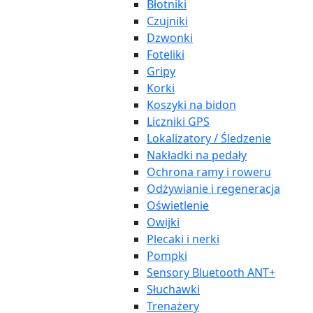
Błotniki
Czujniki
Dzwonki
Foteliki
Gripy
Korki
Koszyki na bidon
Liczniki GPS
Lokalizatory / Śledzenie
Nakładki na pedały
Ochrona ramy i roweru
Odżywianie i regeneracja
Oświetlenie
Owijki
Plecaki i nerki
Pompki
Sensory Bluetooth ANT+
Słuchawki
Trenażery