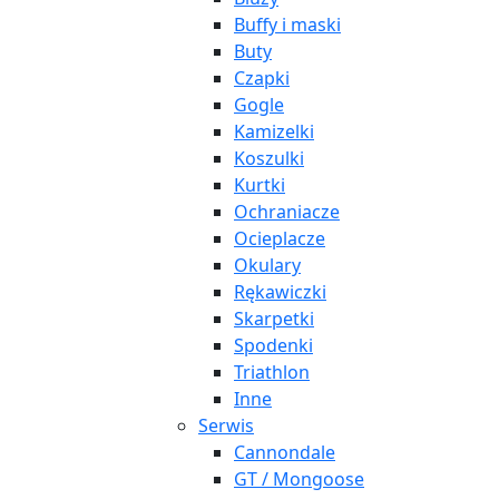
Buffy i maski
Buty
Czapki
Gogle
Kamizelki
Koszulki
Kurtki
Ochraniacze
Ocieplacze
Okulary
Rękawiczki
Skarpetki
Spodenki
Triathlon
Inne
Serwis
Cannondale
GT / Mongoose