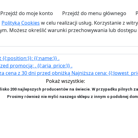
Przejdź do moje konto
Przejdź do menu głównego
z
Polityką Cookies
w celu realizacji usług. Korzystanie z wit
. Możesz określić warunki przechowywania lub dostępu d
{{:position:}}:
{{:name:}}
.
rzed promocją:
.
{{:aria_price:}}
.
za cena z 30 dni przed obniżką
Najniższa cena:
{{:lowest_pri
Pokaż wszystkie:
isko 200 najlepszych producentów na świecie. W przypadku pilnych z
ji. P
rosimy również nie mylić naszego sklepu z innym o podobnej dom