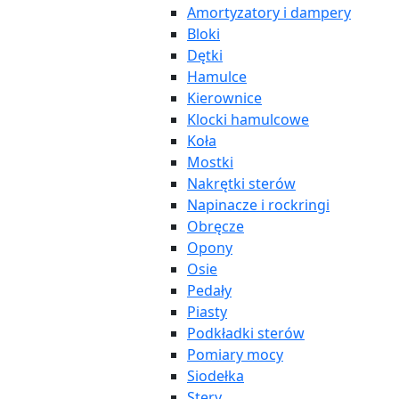
Amortyzatory i dampery
Bloki
Dętki
Hamulce
Kierownice
Klocki hamulcowe
Koła
Mostki
Nakrętki sterów
Napinacze i rockringi
Obręcze
Opony
Osie
Pedały
Piasty
Podkładki sterów
Pomiary mocy
Siodełka
Stery