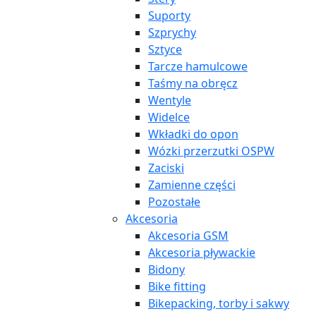
Suporty
Szprychy
Sztyce
Tarcze hamulcowe
Taśmy na obręcz
Wentyle
Widelce
Wkładki do opon
Wózki przerzutki OSPW
Zaciski
Zamienne części
Pozostałe
Akcesoria
Akcesoria GSM
Akcesoria pływackie
Bidony
Bike fitting
Bikepacking, torby i sakwy