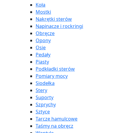
Koła
Mostki
Nakrętki sterów
Napinacze i rockringi
Obręcze
Opony
Osie
Pedały
Piasty
Podkładki sterów
Pomiary mocy
Siodełka
Stery
Suporty
Szprychy
Sztyce
Tarcze hamulcowe
Taśmy na obręcz