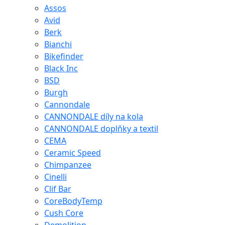
Assos
Avid
Berk
Bianchi
Bikefinder
Black Inc
BSD
Burgh
Cannondale
CANNONDALE díly na kola
CANNONDALE doplňky a textil
CEMA
Ceramic Speed
Chimpanzee
Cinelli
Clif Bar
CoreBodyTemp
Cush Core