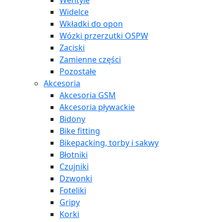
Wentyle
Widelce
Wkładki do opon
Wózki przerzutki OSPW
Zaciski
Zamienne części
Pozostałe
Akcesoria
Akcesoria GSM
Akcesoria pływackie
Bidony
Bike fitting
Bikepacking, torby i sakwy
Błotniki
Czujniki
Dzwonki
Foteliki
Gripy
Korki