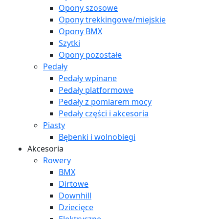
Opony szosowe
Opony trekkingowe/miejskie
Opony BMX
Szytki
Opony pozostałe
Pedały
Pedały wpinane
Pedały platformowe
Pedały z pomiarem mocy
Pedały części i akcesoria
Piasty
Bębenki i wolnobiegi
Akcesoria
Rowery
BMX
Dirtowe
Downhill
Dziecięce