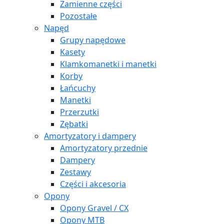
Zamienne części
Pozostałe
Napęd
Grupy napędowe
Kasety
Klamkomanetki i manetki
Korby
Łańcuchy
Manetki
Przerzutki
Zębatki
Amortyzatory i dampery
Amortyzatory przednie
Dampery
Zestawy
Części i akcesoria
Opony
Opony Gravel / CX
Opony MTB