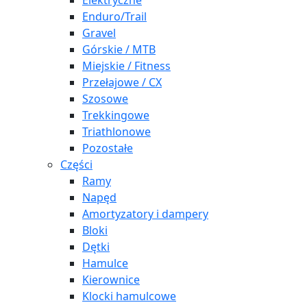
Elektryczne
Enduro/Trail
Gravel
Górskie / MTB
Miejskie / Fitness
Przełajowe / CX
Szosowe
Trekkingowe
Triathlonowe
Pozostałe
Części
Ramy
Napęd
Amortyzatory i dampery
Bloki
Dętki
Hamulce
Kierownice
Klocki hamulcowe