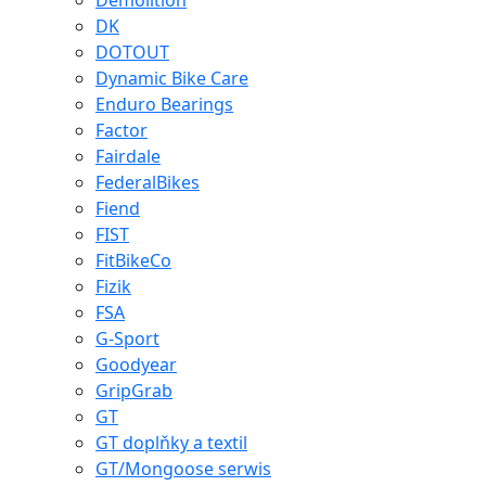
Demolition
DK
DOTOUT
Dynamic Bike Care
Enduro Bearings
Factor
Fairdale
FederalBikes
Fiend
FIST
FitBikeCo
Fizik
FSA
G-Sport
Goodyear
GripGrab
GT
GT doplňky a textil
GT/Mongoose serwis