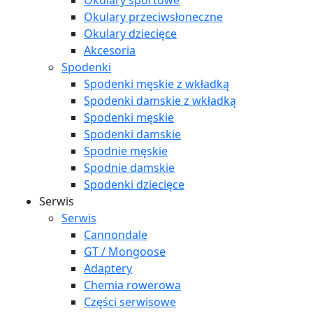
Okulary sportowe
Okulary przeciwsłoneczne
Okulary dziecięce
Akcesoria
Spodenki
Spodenki męskie z wkładką
Spodenki damskie z wkładką
Spodenki męskie
Spodenki damskie
Spodnie męskie
Spodnie damskie
Spodenki dziecięce
Serwis
Serwis
Cannondale
GT / Mongoose
Adaptery
Chemia rowerowa
Części serwisowe