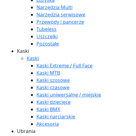
Łożyska
Narzędzia Multi
Narzędzia serwisowe
Przewody i pancerze
Tubeless
Uszczelki
Pozostałe
Kaski
Kaski
Kaski Extreme / Full Face
Kaski MTB
Kaski szosowe
Kaski czasowe
Kaski uniwersalne / miejskie
Kaski dziecięce
Kaski BMX
Kaski narciarskie
Akcesoria
Ubrania