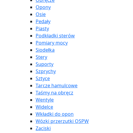
Obręcze
Opony
Osie
Pedały
Piasty
Podkładki sterów
Pomiary mocy
Siodełka
Stery
Suporty
Szprychy
Sztyce
Tarcze hamulcowe
Taśmy na obręcz
Wentyle
Widelce
Wkładki do opon
Wózki przerzutki OSPW
Zaciski