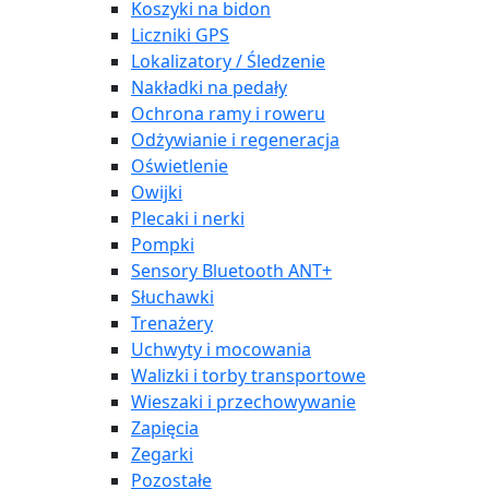
Koszyki na bidon
Liczniki GPS
Lokalizatory / Śledzenie
Nakładki na pedały
Ochrona ramy i roweru
Odżywianie i regeneracja
Oświetlenie
Owijki
Plecaki i nerki
Pompki
Sensory Bluetooth ANT+
Słuchawki
Trenażery
Uchwyty i mocowania
Walizki i torby transportowe
Wieszaki i przechowywanie
Zapięcia
Zegarki
Pozostałe