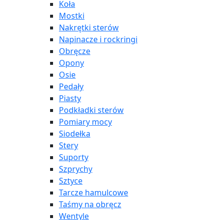
Koła
Mostki
Nakrętki sterów
Napinacze i rockringi
Obręcze
Opony
Osie
Pedały
Piasty
Podkładki sterów
Pomiary mocy
Siodełka
Stery
Suporty
Szprychy
Sztyce
Tarcze hamulcowe
Taśmy na obręcz
Wentyle