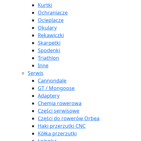
Kurtki
Ochraniacze
Ocieplacze
Okulary
Rękawiczki
Skarpetki
Spodenki
Triathlon
Inne
Serwis
Cannondale
GT / Mongoose
Adaptery
Chemia rowerowa
Części serwisowe
Części do rowerów Orbea
Haki przerzutki CNC
Kółka przerzutki