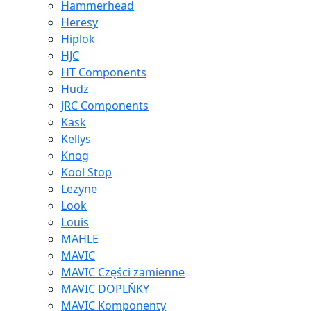
Hammerhead
Heresy
Hiplok
HJC
HT Components
Hüdz
JRC Components
Kask
Kellys
Knog
Kool Stop
Lezyne
Look
Louis
MAHLE
MAVIC
MAVIC Części zamienne
MAVIC DOPLŇKY
MAVIC Komponenty