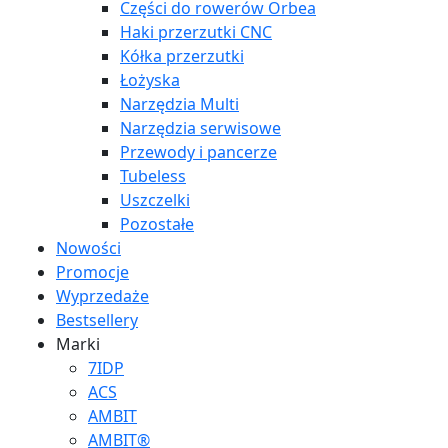
Części do rowerów Orbea
Haki przerzutki CNC
Kółka przerzutki
Łożyska
Narzędzia Multi
Narzędzia serwisowe
Przewody i pancerze
Tubeless
Uszczelki
Pozostałe
Nowości
Promocje
Wyprzedaże
Bestsellery
Marki
7IDP
ACS
AMBIT
AMBIT®