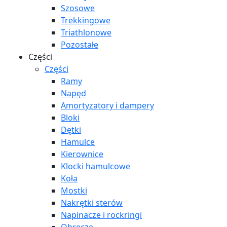
Szosowe
Trekkingowe
Triathlonowe
Pozostałe
Części
Części
Ramy
Napęd
Amortyzatory i dampery
Bloki
Dętki
Hamulce
Kierownice
Klocki hamulcowe
Koła
Mostki
Nakrętki sterów
Napinacze i rockringi