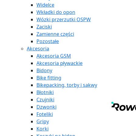
Widelce
Wkładki do opon
Wózki przerzutki OSPW
Zaciski
Zamienne części
Pozostałe
Akcesoria
Akcesoria GSM
Akcesoria pływackie
Bidony
Bike fitting
Bikepacking, torby i sakwy
Błotniki
Czujniki
Dzwonki
Foteliki
Gripy
Korki