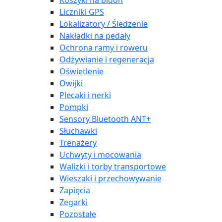
Koszyki na bidon
Liczniki GPS
Lokalizatory / Śledzenie
Nakładki na pedały
Ochrona ramy i roweru
Odżywianie i regeneracja
Oświetlenie
Owijki
Plecaki i nerki
Pompki
Sensory Bluetooth ANT+
Słuchawki
Trenażery
Uchwyty i mocowania
Walizki i torby transportowe
Wieszaki i przechowywanie
Zapięcia
Zegarki
Pozostałe