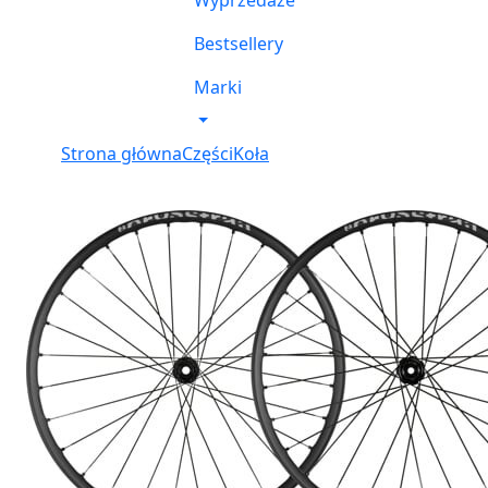
Wyprzedaże
Bestsellery
Marki
Strona główna
Części
Koła