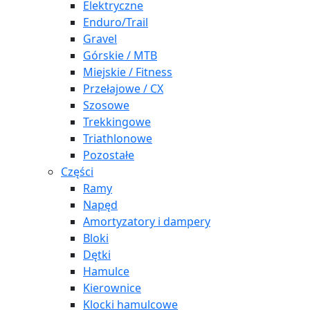
Elektryczne
Enduro/Trail
Gravel
Górskie / MTB
Miejskie / Fitness
Przełajowe / CX
Szosowe
Trekkingowe
Triathlonowe
Pozostałe
Części
Ramy
Napęd
Amortyzatory i dampery
Bloki
Dętki
Hamulce
Kierownice
Klocki hamulcowe