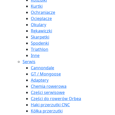
Koszulki
Kurtki
Ochraniacze
Ocieplacze
Okulary
Rękawiczki
Skarpetki
Spodenki
Triathlon
Inne
Serwis
Cannondale
GT / Mongoose
Adaptery
Chemia rowerowa
Części serwisowe
Części do rowerów Orbea
Haki przerzutki CNC
Kółka przerzutki