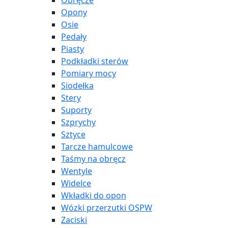
Obręcze
Opony
Osie
Pedały
Piasty
Podkładki sterów
Pomiary mocy
Siodełka
Stery
Suporty
Szprychy
Sztyce
Tarcze hamulcowe
Taśmy na obręcz
Wentyle
Widelce
Wkładki do opon
Wózki przerzutki OSPW
Zaciski