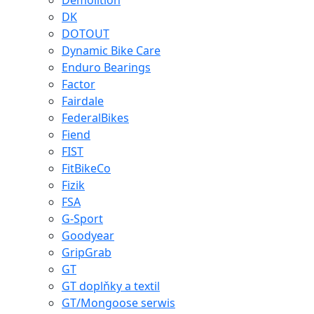
Demolition
DK
DOTOUT
Dynamic Bike Care
Enduro Bearings
Factor
Fairdale
FederalBikes
Fiend
FIST
FitBikeCo
Fizik
FSA
G-Sport
Goodyear
GripGrab
GT
GT doplňky a textil
GT/Mongoose serwis