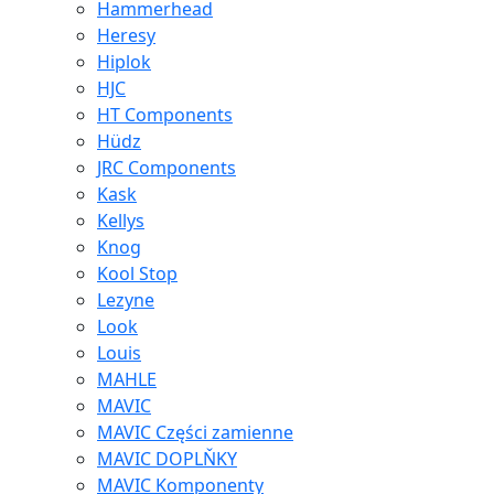
Hammerhead
Heresy
Hiplok
HJC
HT Components
Hüdz
JRC Components
Kask
Kellys
Knog
Kool Stop
Lezyne
Look
Louis
MAHLE
MAVIC
MAVIC Części zamienne
MAVIC DOPLŇKY
MAVIC Komponenty