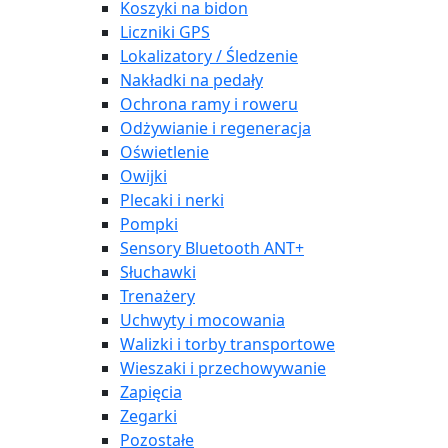
Koszyki na bidon
Liczniki GPS
Lokalizatory / Śledzenie
Nakładki na pedały
Ochrona ramy i roweru
Odżywianie i regeneracja
Oświetlenie
Owijki
Plecaki i nerki
Pompki
Sensory Bluetooth ANT+
Słuchawki
Trenażery
Uchwyty i mocowania
Walizki i torby transportowe
Wieszaki i przechowywanie
Zapięcia
Zegarki
Pozostałe