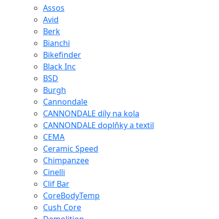
Assos
Avid
Berk
Bianchi
Bikefinder
Black Inc
BSD
Burgh
Cannondale
CANNONDALE díly na kola
CANNONDALE doplňky a textil
CEMA
Ceramic Speed
Chimpanzee
Cinelli
Clif Bar
CoreBodyTemp
Cush Core