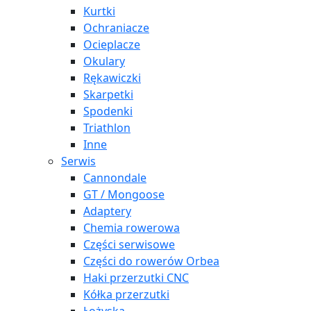
Kurtki
Ochraniacze
Ocieplacze
Okulary
Rękawiczki
Skarpetki
Spodenki
Triathlon
Inne
Serwis
Cannondale
GT / Mongoose
Adaptery
Chemia rowerowa
Części serwisowe
Części do rowerów Orbea
Haki przerzutki CNC
Kółka przerzutki