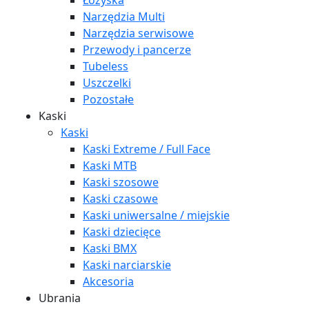
Łożyska
Narzędzia Multi
Narzędzia serwisowe
Przewody i pancerze
Tubeless
Uszczelki
Pozostałe
Kaski
Kaski
Kaski Extreme / Full Face
Kaski MTB
Kaski szosowe
Kaski czasowe
Kaski uniwersalne / miejskie
Kaski dziecięce
Kaski BMX
Kaski narciarskie
Akcesoria
Ubrania