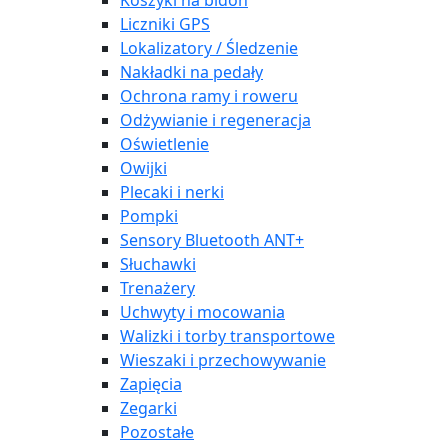
Koszyki na bidon
Liczniki GPS
Lokalizatory / Śledzenie
Nakładki na pedały
Ochrona ramy i roweru
Odżywianie i regeneracja
Oświetlenie
Owijki
Plecaki i nerki
Pompki
Sensory Bluetooth ANT+
Słuchawki
Trenażery
Uchwyty i mocowania
Walizki i torby transportowe
Wieszaki i przechowywanie
Zapięcia
Zegarki
Pozostałe