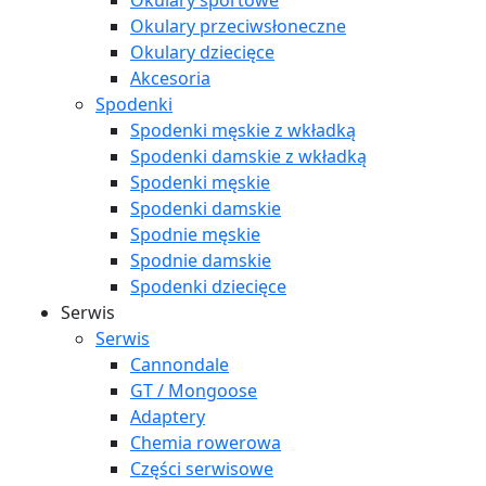
Okulary sportowe
Okulary przeciwsłoneczne
Okulary dziecięce
Akcesoria
Spodenki
Spodenki męskie z wkładką
Spodenki damskie z wkładką
Spodenki męskie
Spodenki damskie
Spodnie męskie
Spodnie damskie
Spodenki dziecięce
Serwis
Serwis
Cannondale
GT / Mongoose
Adaptery
Chemia rowerowa
Części serwisowe