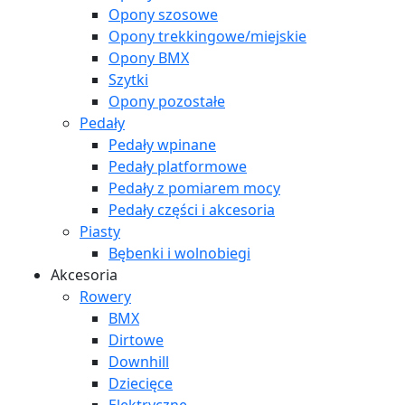
Opony szosowe
Opony trekkingowe/miejskie
Opony BMX
Szytki
Opony pozostałe
Pedały
Pedały wpinane
Pedały platformowe
Pedały z pomiarem mocy
Pedały części i akcesoria
Piasty
Bębenki i wolnobiegi
Akcesoria
Rowery
BMX
Dirtowe
Downhill
Dziecięce