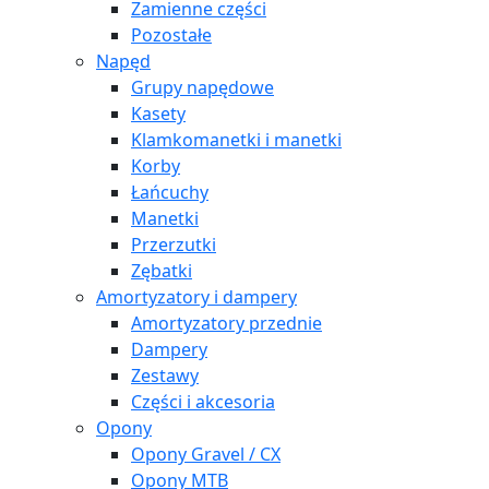
Zamienne części
Pozostałe
Napęd
Grupy napędowe
Kasety
Klamkomanetki i manetki
Korby
Łańcuchy
Manetki
Przerzutki
Zębatki
Amortyzatory i dampery
Amortyzatory przednie
Dampery
Zestawy
Części i akcesoria
Opony
Opony Gravel / CX
Opony MTB