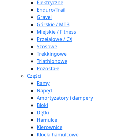
Elektryczne
Enduro/Trail
Gravel
Górskie / MTB
Miejskie / Fitness
Przełajowe / CX
Szosowe
Trekkingowe
Triathlonowe
Pozostałe
Części
Ramy
Napęd
Amortyzatory i dampery
Bloki
Dętki
Hamulce
Kierownice
Klocki hamulcowe