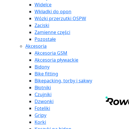
Widelce
Wkładki do opon
Wózki przerzutki OSPW
Zaciski
Zamienne części
Pozostałe
Akcesoria
Akcesoria GSM
Akcesoria pływackie
Bidony
Bike fitting
Bikepacking, torby i sakwy
Błotniki
Czujniki
Dzwonki
Foteliki
Gripy
Korki