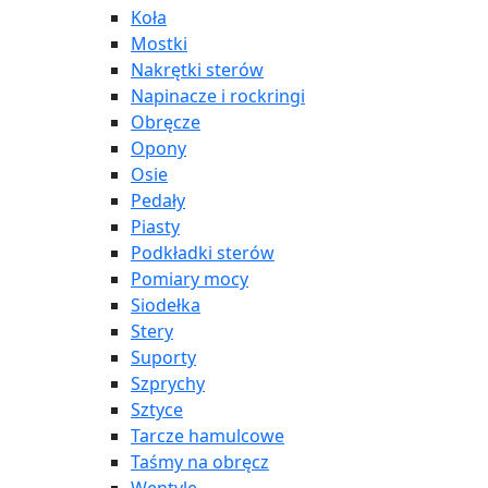
Koła
Mostki
Nakrętki sterów
Napinacze i rockringi
Obręcze
Opony
Osie
Pedały
Piasty
Podkładki sterów
Pomiary mocy
Siodełka
Stery
Suporty
Szprychy
Sztyce
Tarcze hamulcowe
Taśmy na obręcz