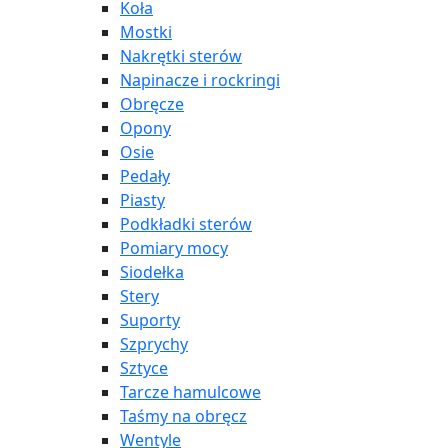
Koła
Mostki
Nakrętki sterów
Napinacze i rockringi
Obręcze
Opony
Osie
Pedały
Piasty
Podkładki sterów
Pomiary mocy
Siodełka
Stery
Suporty
Szprychy
Sztyce
Tarcze hamulcowe
Taśmy na obręcz
Wentyle