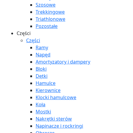
Szosowe
Trekkingowe
Triathlonowe
Pozostałe
Części
Części
Ramy
Napęd
Amortyzatory i dampery
Bloki
Dętki
Hamulce
Kierownice
Klocki hamulcowe
Koła
Mostki
Nakrętki sterów
Napinacze i rockringi