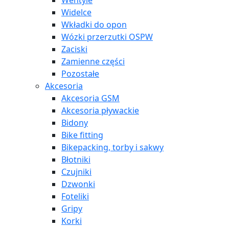
Wentyle
Widelce
Wkładki do opon
Wózki przerzutki OSPW
Zaciski
Zamienne części
Pozostałe
Akcesoria
Akcesoria GSM
Akcesoria pływackie
Bidony
Bike fitting
Bikepacking, torby i sakwy
Błotniki
Czujniki
Dzwonki
Foteliki
Gripy
Korki