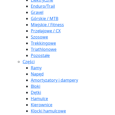
Elektryczne
Enduro/Trail
Gravel
Górskie / MTB
Miejskie / Fitness
Przełajowe / CX
Szosowe
Trekkingowe
Triathlonowe
Pozostałe
Części
Ramy
Napęd
Amortyzatory i dampery
Bloki
Dętki
Hamulce
Kierownice
Klocki hamulcowe