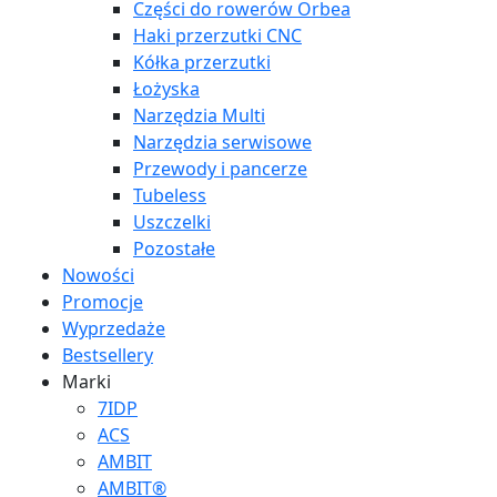
Części do rowerów Orbea
Haki przerzutki CNC
Kółka przerzutki
Łożyska
Narzędzia Multi
Narzędzia serwisowe
Przewody i pancerze
Tubeless
Uszczelki
Pozostałe
Nowości
Promocje
Wyprzedaże
Bestsellery
Marki
7IDP
ACS
AMBIT
AMBIT®