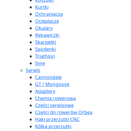
Koszulki
Kurtki
Ochraniacze
Ocieplacze
Okulary
Rękawiczki
Skarpetki
Spodenki
Triathlon
Inne
Serwis
Cannondale
GT / Mongoose
Adaptery
Chemia rowerowa
Części serwisowe
Części do rowerów Orbea
Haki przerzutki CNC
Kółka przerzutki