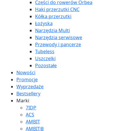
Części do rowerów Orbea
Haki przerzutki CNC
Kółka przerzutki
Łożyska
Narzędzia Multi
Narzędzia serwisowe
Przewody i pancerze
Tubeless
Uszczelki
Pozostałe
Nowości
Promocje
Wyprzedaże
Bestsellery
Marki
7IDP
ACS
AMBIT
AMBIT®