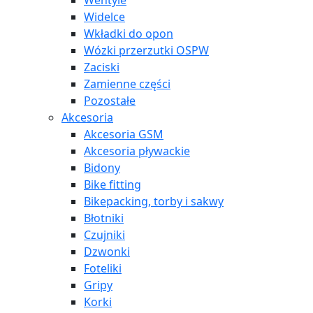
Wentyle
Widelce
Wkładki do opon
Wózki przerzutki OSPW
Zaciski
Zamienne części
Pozostałe
Akcesoria
Akcesoria GSM
Akcesoria pływackie
Bidony
Bike fitting
Bikepacking, torby i sakwy
Błotniki
Czujniki
Dzwonki
Foteliki
Gripy
Korki