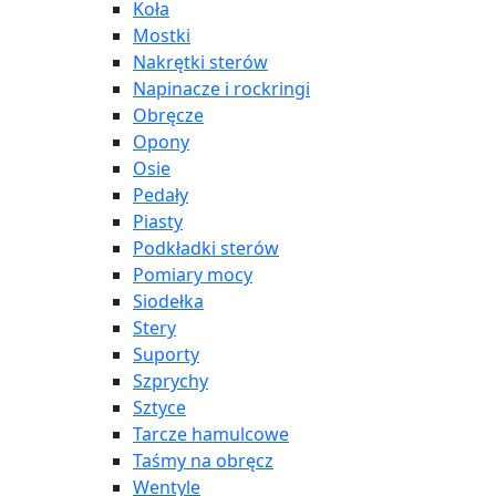
Koła
Mostki
Nakrętki sterów
Napinacze i rockringi
Obręcze
Opony
Osie
Pedały
Piasty
Podkładki sterów
Pomiary mocy
Siodełka
Stery
Suporty
Szprychy
Sztyce
Tarcze hamulcowe
Taśmy na obręcz
Wentyle