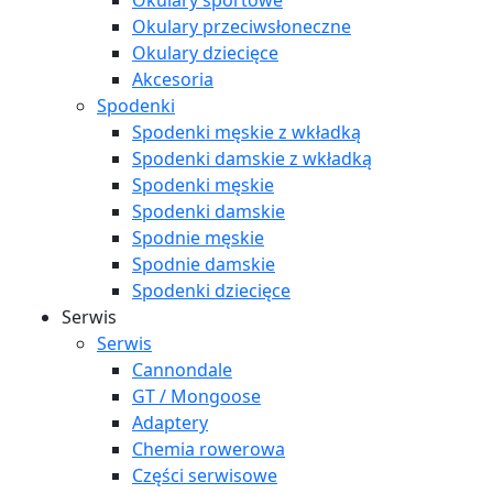
Okulary sportowe
Okulary przeciwsłoneczne
Okulary dziecięce
Akcesoria
Spodenki
Spodenki męskie z wkładką
Spodenki damskie z wkładką
Spodenki męskie
Spodenki damskie
Spodnie męskie
Spodnie damskie
Spodenki dziecięce
Serwis
Serwis
Cannondale
GT / Mongoose
Adaptery
Chemia rowerowa
Części serwisowe