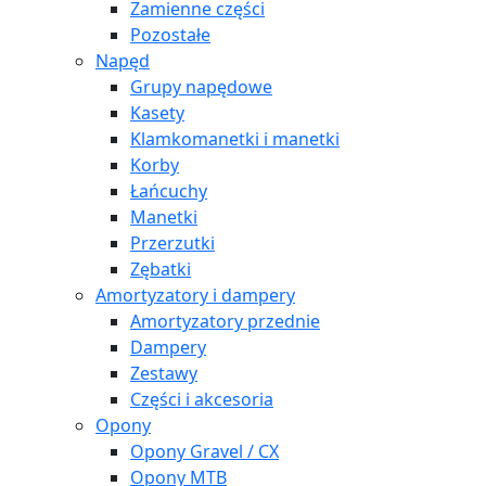
Zamienne części
Pozostałe
Napęd
Grupy napędowe
Kasety
Klamkomanetki i manetki
Korby
Łańcuchy
Manetki
Przerzutki
Zębatki
Amortyzatory i dampery
Amortyzatory przednie
Dampery
Zestawy
Części i akcesoria
Opony
Opony Gravel / CX
Opony MTB