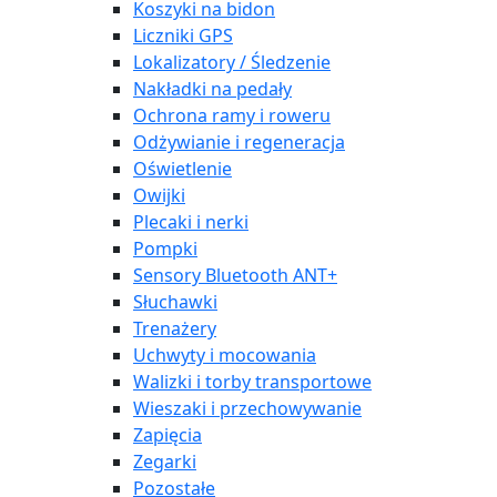
Koszyki na bidon
Liczniki GPS
Lokalizatory / Śledzenie
Nakładki na pedały
Ochrona ramy i roweru
Odżywianie i regeneracja
Oświetlenie
Owijki
Plecaki i nerki
Pompki
Sensory Bluetooth ANT+
Słuchawki
Trenażery
Uchwyty i mocowania
Walizki i torby transportowe
Wieszaki i przechowywanie
Zapięcia
Zegarki
Pozostałe