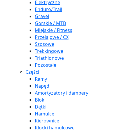
Elektryczne
Enduro/Trail
Gravel
Górskie / MTB
Miejskie / Fitness
Przełajowe / CX
Szosowe
Trekkingowe
Triathlonowe
Pozostałe
Części
Ramy
Napęd
Amortyzatory i dampery
Bloki
Dętki
Hamulce
Kierownice
Klocki hamulcowe