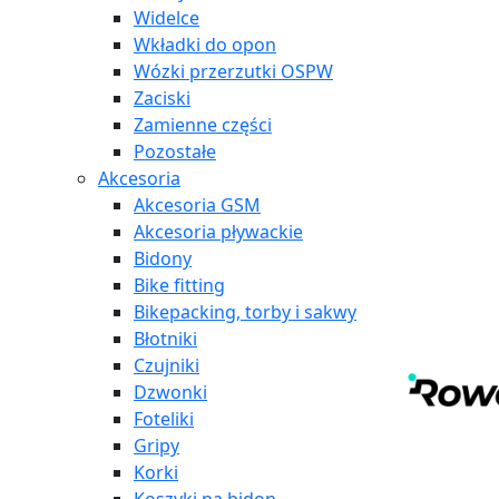
Widelce
Wkładki do opon
Wózki przerzutki OSPW
Zaciski
Zamienne części
Pozostałe
Akcesoria
Akcesoria GSM
Akcesoria pływackie
Bidony
Bike fitting
Bikepacking, torby i sakwy
Błotniki
Czujniki
Dzwonki
Foteliki
Gripy
Korki