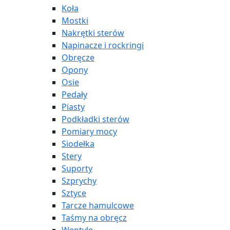
Koła
Mostki
Nakrętki sterów
Napinacze i rockringi
Obręcze
Opony
Osie
Pedały
Piasty
Podkładki sterów
Pomiary mocy
Siodełka
Stery
Suporty
Szprychy
Sztyce
Tarcze hamulcowe
Taśmy na obręcz