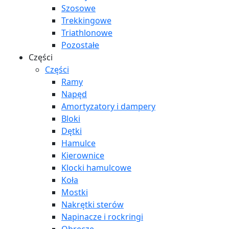
Szosowe
Trekkingowe
Triathlonowe
Pozostałe
Części
Części
Ramy
Napęd
Amortyzatory i dampery
Bloki
Dętki
Hamulce
Kierownice
Klocki hamulcowe
Koła
Mostki
Nakrętki sterów
Napinacze i rockringi