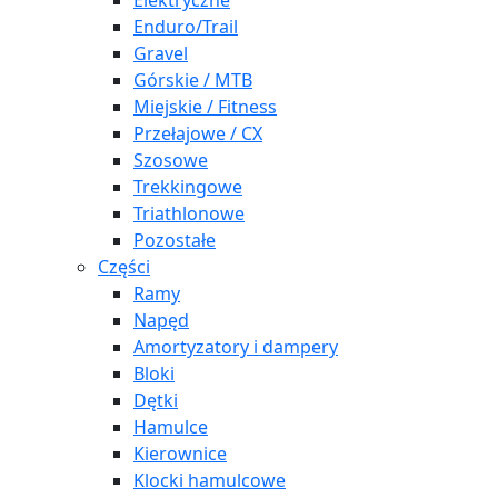
Elektryczne
Enduro/Trail
Gravel
Górskie / MTB
Miejskie / Fitness
Przełajowe / CX
Szosowe
Trekkingowe
Triathlonowe
Pozostałe
Części
Ramy
Napęd
Amortyzatory i dampery
Bloki
Dętki
Hamulce
Kierownice
Klocki hamulcowe