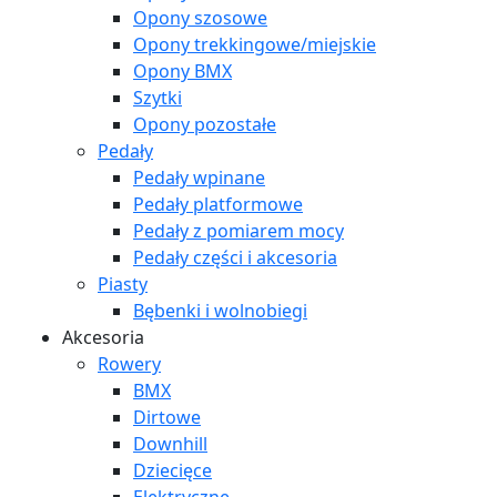
Opony szosowe
Opony trekkingowe/miejskie
Opony BMX
Szytki
Opony pozostałe
Pedały
Pedały wpinane
Pedały platformowe
Pedały z pomiarem mocy
Pedały części i akcesoria
Piasty
Bębenki i wolnobiegi
Akcesoria
Rowery
BMX
Dirtowe
Downhill
Dziecięce