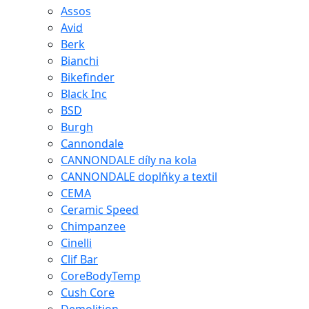
Assos
Avid
Berk
Bianchi
Bikefinder
Black Inc
BSD
Burgh
Cannondale
CANNONDALE díly na kola
CANNONDALE doplňky a textil
CEMA
Ceramic Speed
Chimpanzee
Cinelli
Clif Bar
CoreBodyTemp
Cush Core