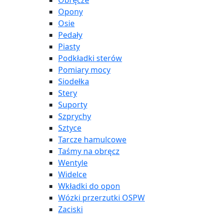
Obręcze
Opony
Osie
Pedały
Piasty
Podkładki sterów
Pomiary mocy
Siodełka
Stery
Suporty
Szprychy
Sztyce
Tarcze hamulcowe
Taśmy na obręcz
Wentyle
Widelce
Wkładki do opon
Wózki przerzutki OSPW
Zaciski