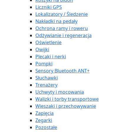
Koszyki na bidon
Liczniki GPS
Lokalizatory / Śledzenie
Nakładki na pedały
Ochrona ramy i roweru
Odżywianie i regeneracja
Oświetlenie
Owijki
Plecaki i nerki
Pompki
Sensory Bluetooth ANT+
Słuchawki
Trenażery
Uchwyty i mocowania
Walizki i torby transportowe
Wieszaki i przechowywanie
Zapięcia
Zegarki
Pozostałe