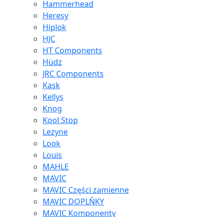
Hammerhead
Heresy
Hiplok
HJC
HT Components
Hüdz
JRC Components
Kask
Kellys
Knog
Kool Stop
Lezyne
Look
Louis
MAHLE
MAVIC
MAVIC Części zamienne
MAVIC DOPLŇKY
MAVIC Komponenty