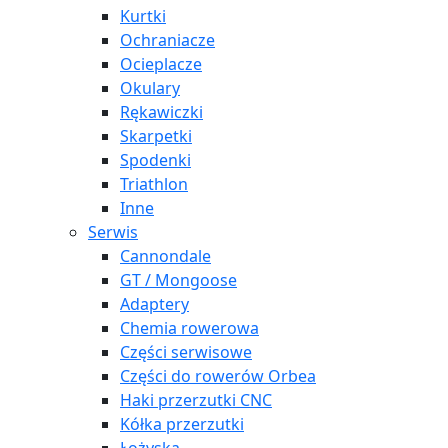
Kurtki
Ochraniacze
Ocieplacze
Okulary
Rękawiczki
Skarpetki
Spodenki
Triathlon
Inne
Serwis
Cannondale
GT / Mongoose
Adaptery
Chemia rowerowa
Części serwisowe
Części do rowerów Orbea
Haki przerzutki CNC
Kółka przerzutki