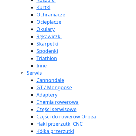
Koszulki
Kurtki
Ochraniacze
Ocieplacze
Okulary
Rękawiczki
Skarpetki
Spodenki
Triathlon
Inne
Serwis
Cannondale
GT / Mongoose
Adaptery
Chemia rowerowa
Części serwisowe
Części do rowerów Orbea
Haki przerzutki CNC
Kółka przerzutki