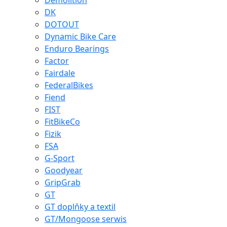
Demolition
DK
DOTOUT
Dynamic Bike Care
Enduro Bearings
Factor
Fairdale
FederalBikes
Fiend
FIST
FitBikeCo
Fizik
FSA
G-Sport
Goodyear
GripGrab
GT
GT doplňky a textil
GT/Mongoose serwis