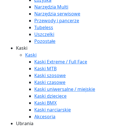
Łożyska
Narzędzia Multi
Narzędzia serwisowe
Przewody i pancerze
Tubeless
Uszczelki
Pozostałe
Kaski
Kaski
Kaski Extreme / Full Face
Kaski MTB
Kaski szosowe
Kaski czasowe
Kaski uniwersalne / miejskie
Kaski dziecięce
Kaski BMX
Kaski narciarskie
Akcesoria
Ubrania