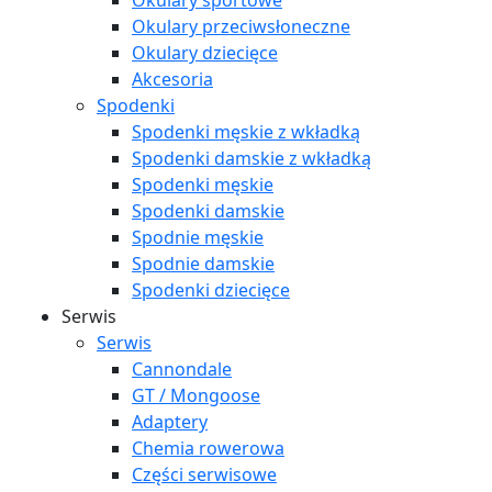
Okulary sportowe
Okulary przeciwsłoneczne
Okulary dziecięce
Akcesoria
Spodenki
Spodenki męskie z wkładką
Spodenki damskie z wkładką
Spodenki męskie
Spodenki damskie
Spodnie męskie
Spodnie damskie
Spodenki dziecięce
Serwis
Serwis
Cannondale
GT / Mongoose
Adaptery
Chemia rowerowa
Części serwisowe