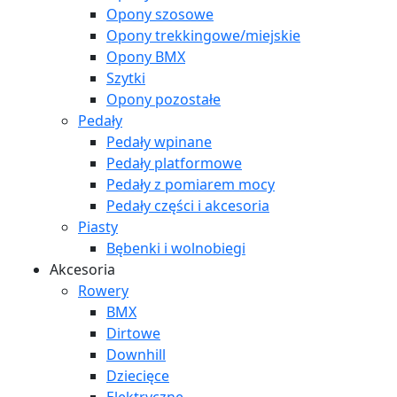
Opony szosowe
Opony trekkingowe/miejskie
Opony BMX
Szytki
Opony pozostałe
Pedały
Pedały wpinane
Pedały platformowe
Pedały z pomiarem mocy
Pedały części i akcesoria
Piasty
Bębenki i wolnobiegi
Akcesoria
Rowery
BMX
Dirtowe
Downhill
Dziecięce