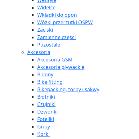
Wentyle
Widelce
Wkładki do opon
Wózki przerzutki OSPW
Zaciski
Zamienne części
Pozostałe
Akcesoria
Akcesoria GSM
Akcesoria pływackie
Bidony
Bike fitting
Bikepacking, torby i sakwy
Błotniki
Czujniki
Dzwonki
Foteliki
Gripy
Korki