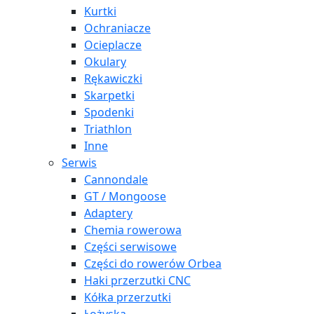
Kurtki
Ochraniacze
Ocieplacze
Okulary
Rękawiczki
Skarpetki
Spodenki
Triathlon
Inne
Serwis
Cannondale
GT / Mongoose
Adaptery
Chemia rowerowa
Części serwisowe
Części do rowerów Orbea
Haki przerzutki CNC
Kółka przerzutki