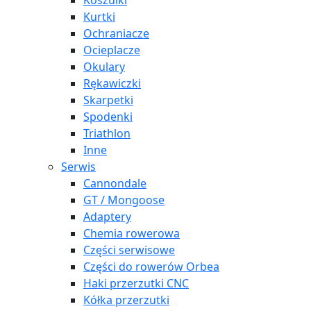
Koszulki
Kurtki
Ochraniacze
Ocieplacze
Okulary
Rękawiczki
Skarpetki
Spodenki
Triathlon
Inne
Serwis
Cannondale
GT / Mongoose
Adaptery
Chemia rowerowa
Części serwisowe
Części do rowerów Orbea
Haki przerzutki CNC
Kółka przerzutki