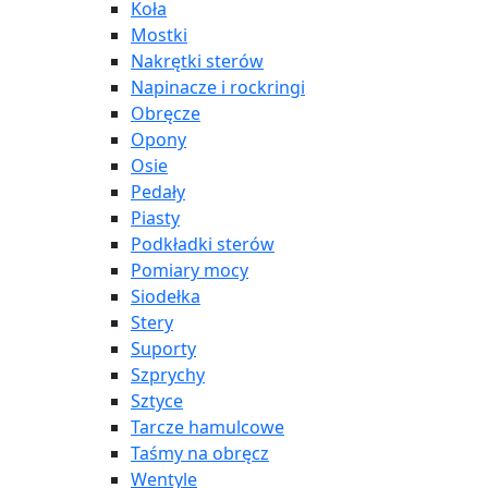
Koła
Mostki
Nakrętki sterów
Napinacze i rockringi
Obręcze
Opony
Osie
Pedały
Piasty
Podkładki sterów
Pomiary mocy
Siodełka
Stery
Suporty
Szprychy
Sztyce
Tarcze hamulcowe
Taśmy na obręcz
Wentyle