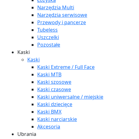
Łożyska
Narzędzia Multi
Narzędzia serwisowe
Przewody i pancerze
Tubeless
Uszczelki
Pozostałe
Kaski
Kaski
Kaski Extreme / Full Face
Kaski MTB
Kaski szosowe
Kaski czasowe
Kaski uniwersalne / miejskie
Kaski dziecięce
Kaski BMX
Kaski narciarskie
Akcesoria
Ubrania