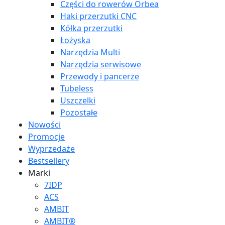
Części do rowerów Orbea
Haki przerzutki CNC
Kółka przerzutki
Łożyska
Narzędzia Multi
Narzędzia serwisowe
Przewody i pancerze
Tubeless
Uszczelki
Pozostałe
Nowości
Promocje
Wyprzedaże
Bestsellery
Marki
7IDP
ACS
AMBIT
AMBIT®