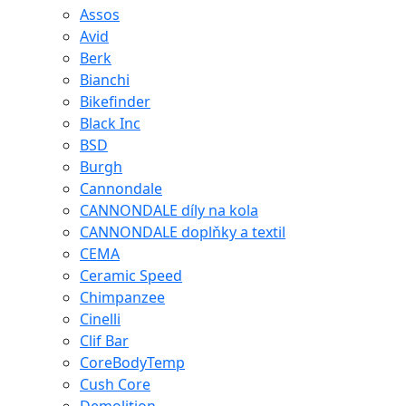
Assos
Avid
Berk
Bianchi
Bikefinder
Black Inc
BSD
Burgh
Cannondale
CANNONDALE díly na kola
CANNONDALE doplňky a textil
CEMA
Ceramic Speed
Chimpanzee
Cinelli
Clif Bar
CoreBodyTemp
Cush Core