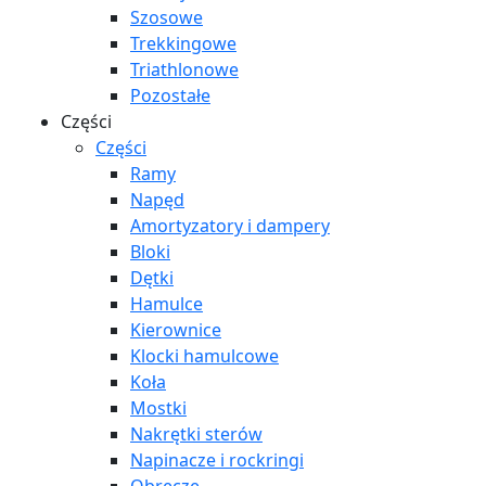
Szosowe
Trekkingowe
Triathlonowe
Pozostałe
Części
Części
Ramy
Napęd
Amortyzatory i dampery
Bloki
Dętki
Hamulce
Kierownice
Klocki hamulcowe
Koła
Mostki
Nakrętki sterów
Napinacze i rockringi