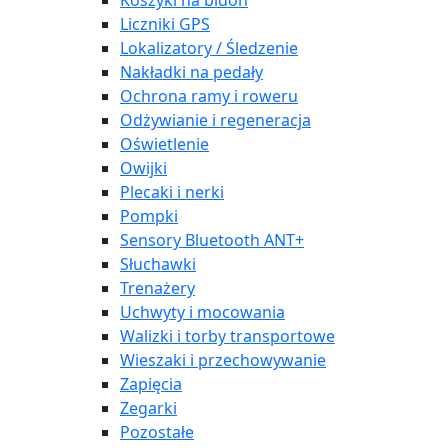
Koszyki na bidon
Liczniki GPS
Lokalizatory / Śledzenie
Nakładki na pedały
Ochrona ramy i roweru
Odżywianie i regeneracja
Oświetlenie
Owijki
Plecaki i nerki
Pompki
Sensory Bluetooth ANT+
Słuchawki
Trenażery
Uchwyty i mocowania
Walizki i torby transportowe
Wieszaki i przechowywanie
Zapięcia
Zegarki
Pozostałe