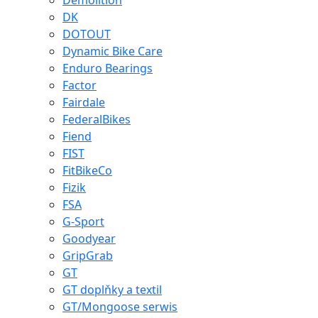
Demolition
DK
DOTOUT
Dynamic Bike Care
Enduro Bearings
Factor
Fairdale
FederalBikes
Fiend
FIST
FitBikeCo
Fizik
FSA
G-Sport
Goodyear
GripGrab
GT
GT doplňky a textil
GT/Mongoose serwis