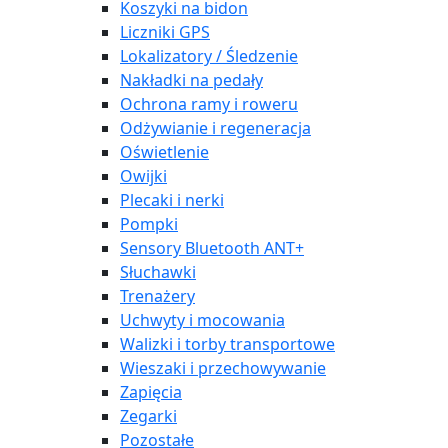
Koszyki na bidon
Liczniki GPS
Lokalizatory / Śledzenie
Nakładki na pedały
Ochrona ramy i roweru
Odżywianie i regeneracja
Oświetlenie
Owijki
Plecaki i nerki
Pompki
Sensory Bluetooth ANT+
Słuchawki
Trenażery
Uchwyty i mocowania
Walizki i torby transportowe
Wieszaki i przechowywanie
Zapięcia
Zegarki
Pozostałe