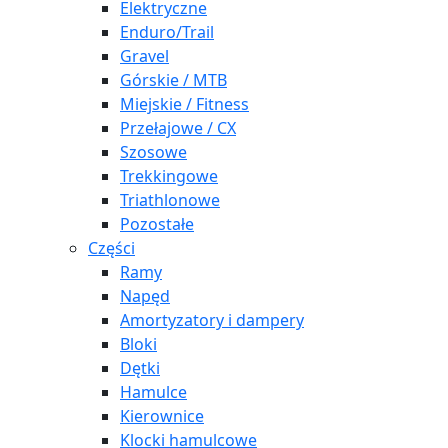
Elektryczne
Enduro/Trail
Gravel
Górskie / MTB
Miejskie / Fitness
Przełajowe / CX
Szosowe
Trekkingowe
Triathlonowe
Pozostałe
Części
Ramy
Napęd
Amortyzatory i dampery
Bloki
Dętki
Hamulce
Kierownice
Klocki hamulcowe