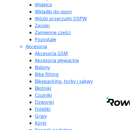
Widelce
Wkładki do opon
Wózki przerzutki OSPW
Zaciski
Zamienne części
Pozostałe
Akcesoria
Akcesoria GSM
Akcesoria pływackie
Bidony
Bike fitting
Bikepacking, torby i sakwy
Błotniki
Czujniki
Dzwonki
Foteliki
Gripy
Korki