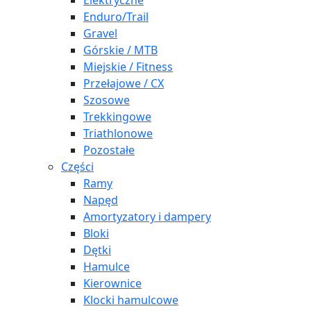
Elektryczne
Enduro/Trail
Gravel
Górskie / MTB
Miejskie / Fitness
Przełajowe / CX
Szosowe
Trekkingowe
Triathlonowe
Pozostałe
Części
Ramy
Napęd
Amortyzatory i dampery
Bloki
Dętki
Hamulce
Kierownice
Klocki hamulcowe