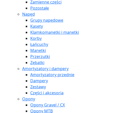
Zamienne części
Pozostałe
Napęd
Grupy napędowe
Kasety
Klamkomanetki i manetki
Korby
Łańcuchy
Manetki
Przerzutki
Zębatki
Amortyzatory i dampery
Amortyzatory przednie
Dampery
Zestawy
Części i akcesoria
Opony
Opony Gravel / CX
Opony MTB