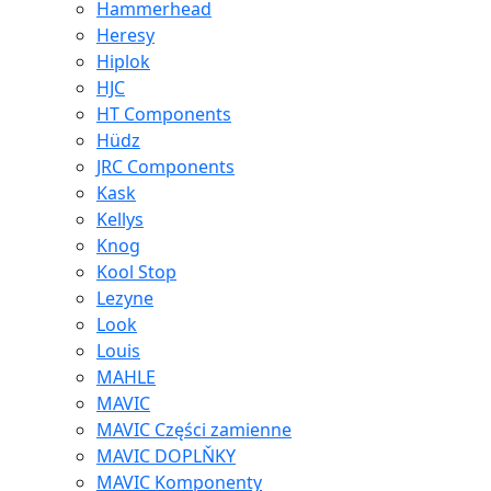
Hammerhead
Heresy
Hiplok
HJC
HT Components
Hüdz
JRC Components
Kask
Kellys
Knog
Kool Stop
Lezyne
Look
Louis
MAHLE
MAVIC
MAVIC Części zamienne
MAVIC DOPLŇKY
MAVIC Komponenty