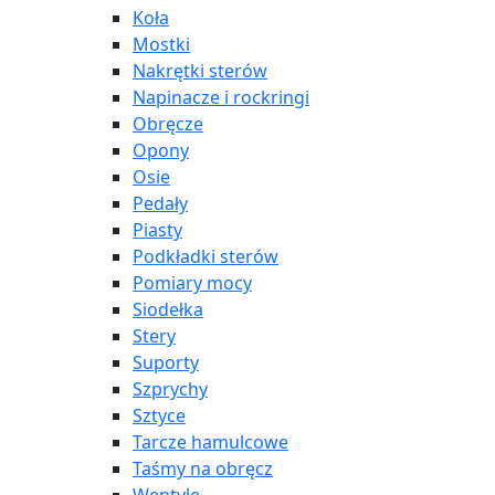
Koła
Mostki
Nakrętki sterów
Napinacze i rockringi
Obręcze
Opony
Osie
Pedały
Piasty
Podkładki sterów
Pomiary mocy
Siodełka
Stery
Suporty
Szprychy
Sztyce
Tarcze hamulcowe
Taśmy na obręcz