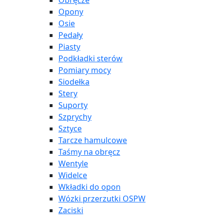
Obręcze
Opony
Osie
Pedały
Piasty
Podkładki sterów
Pomiary mocy
Siodełka
Stery
Suporty
Szprychy
Sztyce
Tarcze hamulcowe
Taśmy na obręcz
Wentyle
Widelce
Wkładki do opon
Wózki przerzutki OSPW
Zaciski