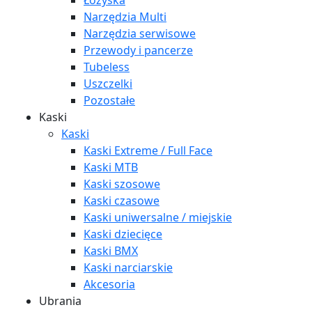
Łożyska
Narzędzia Multi
Narzędzia serwisowe
Przewody i pancerze
Tubeless
Uszczelki
Pozostałe
Kaski
Kaski
Kaski Extreme / Full Face
Kaski MTB
Kaski szosowe
Kaski czasowe
Kaski uniwersalne / miejskie
Kaski dziecięce
Kaski BMX
Kaski narciarskie
Akcesoria
Ubrania