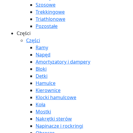
Szosowe
Trekkingowe
Triathlonowe
Pozostałe
Części
Części
Ramy
Napęd
Amortyzatory i dampery
Bloki
Dętki
Hamulce
Kierownice
Klocki hamulcowe
Koła
Mostki
Nakrętki sterów
Napinacze i rockringi