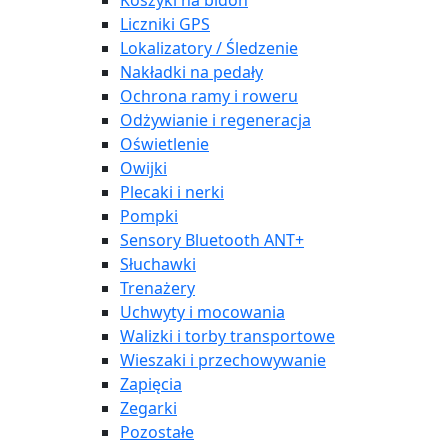
Koszyki na bidon
Liczniki GPS
Lokalizatory / Śledzenie
Nakładki na pedały
Ochrona ramy i roweru
Odżywianie i regeneracja
Oświetlenie
Owijki
Plecaki i nerki
Pompki
Sensory Bluetooth ANT+
Słuchawki
Trenażery
Uchwyty i mocowania
Walizki i torby transportowe
Wieszaki i przechowywanie
Zapięcia
Zegarki
Pozostałe