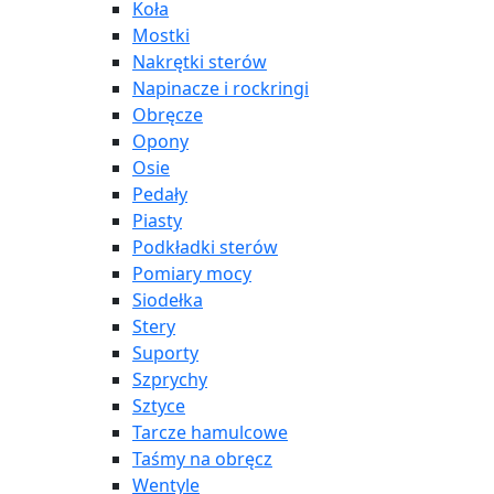
Koła
Mostki
Nakrętki sterów
Napinacze i rockringi
Obręcze
Opony
Osie
Pedały
Piasty
Podkładki sterów
Pomiary mocy
Siodełka
Stery
Suporty
Szprychy
Sztyce
Tarcze hamulcowe
Taśmy na obręcz
Wentyle