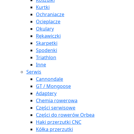
Koszulki
Kurtki
Ochraniacze
Ocieplacze
Okulary
Rękawiczki
Skarpetki
Spodenki
Triathlon
Inne
Serwis
Cannondale
GT / Mongoose
Adaptery
Chemia rowerowa
Części serwisowe
Części do rowerów Orbea
Haki przerzutki CNC
Kółka przerzutki