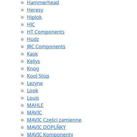
Hammerhead
Heresy
Hiplok
HJC
HT Components
Hüdz
JRC Components
Kask
Kellys
Knog
Kool Stop
Lezyne
Look
Louis
MAHLE
MAVIC
MAVIC Części zamienne
MAVIC DOPLŇKY
MAVIC Komponenty