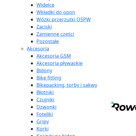
Widelce
Wkładki do opon
Wózki przerzutki OSPW
Zaciski
Zamienne części
Pozostałe
Akcesoria
Akcesoria GSM
Akcesoria pływackie
Bidony
Bike fitting
Bikepacking, torby i sakwy
Błotniki
Czujniki
Dzwonki
Foteliki
Gripy
Korki