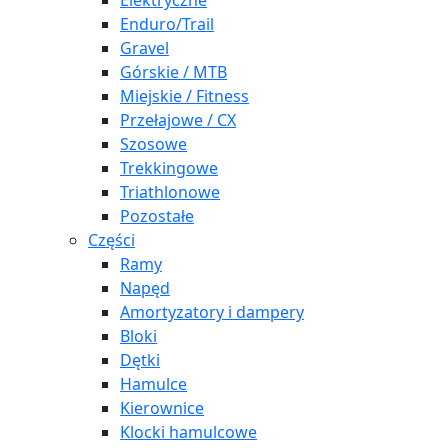
Elektryczne
Enduro/Trail
Gravel
Górskie / MTB
Miejskie / Fitness
Przełajowe / CX
Szosowe
Trekkingowe
Triathlonowe
Pozostałe
Części
Ramy
Napęd
Amortyzatory i dampery
Bloki
Dętki
Hamulce
Kierownice
Klocki hamulcowe