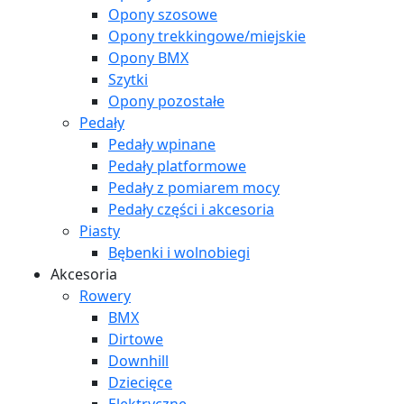
Opony szosowe
Opony trekkingowe/miejskie
Opony BMX
Szytki
Opony pozostałe
Pedały
Pedały wpinane
Pedały platformowe
Pedały z pomiarem mocy
Pedały części i akcesoria
Piasty
Bębenki i wolnobiegi
Akcesoria
Rowery
BMX
Dirtowe
Downhill
Dziecięce