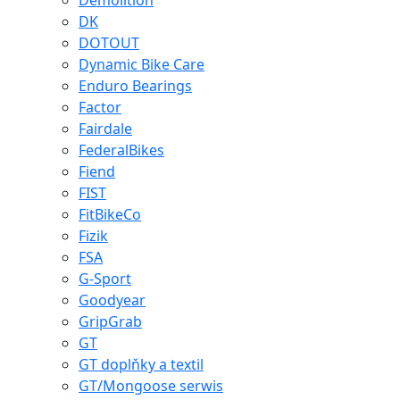
Demolition
DK
DOTOUT
Dynamic Bike Care
Enduro Bearings
Factor
Fairdale
FederalBikes
Fiend
FIST
FitBikeCo
Fizik
FSA
G-Sport
Goodyear
GripGrab
GT
GT doplňky a textil
GT/Mongoose serwis