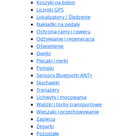
Koszyki na bidon
Liczniki GPS
Lokalizatory / Śledzenie
Nakładki na pedały
Ochrona ramy i roweru
Odżywianie i regeneracja
Oświetlenie
Owijki
Plecaki i nerki
Pompki
Sensory Bluetooth ANT+
Słuchawki
Trenażery
Uchwyty i mocowania
Walizki i torby transportowe
Wieszaki i przechowywanie
Zapięcia
Zegarki
Pozostałe