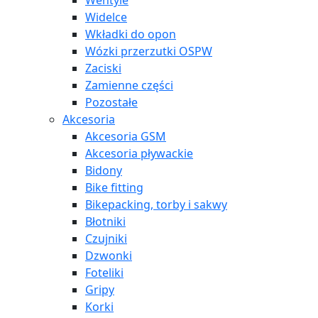
Wentyle
Widelce
Wkładki do opon
Wózki przerzutki OSPW
Zaciski
Zamienne części
Pozostałe
Akcesoria
Akcesoria GSM
Akcesoria pływackie
Bidony
Bike fitting
Bikepacking, torby i sakwy
Błotniki
Czujniki
Dzwonki
Foteliki
Gripy
Korki