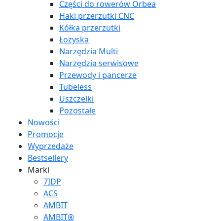
Części do rowerów Orbea
Haki przerzutki CNC
Kółka przerzutki
Łożyska
Narzędzia Multi
Narzędzia serwisowe
Przewody i pancerze
Tubeless
Uszczelki
Pozostałe
Nowości
Promocje
Wyprzedaże
Bestsellery
Marki
7IDP
ACS
AMBIT
AMBIT®