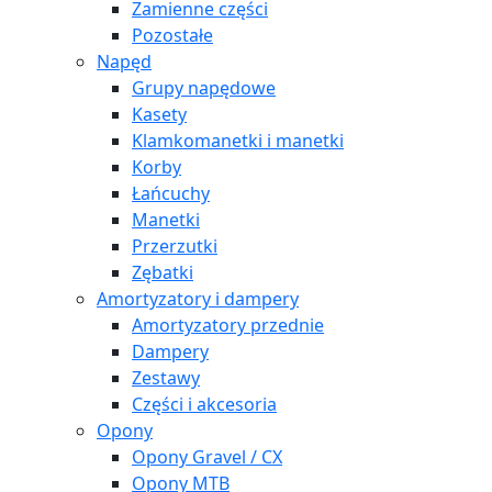
Zamienne części
Pozostałe
Napęd
Grupy napędowe
Kasety
Klamkomanetki i manetki
Korby
Łańcuchy
Manetki
Przerzutki
Zębatki
Amortyzatory i dampery
Amortyzatory przednie
Dampery
Zestawy
Części i akcesoria
Opony
Opony Gravel / CX
Opony MTB