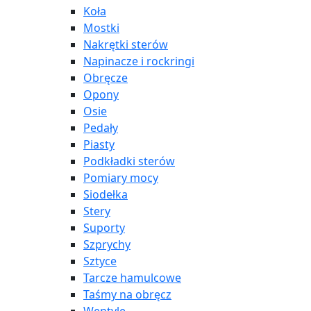
Koła
Mostki
Nakrętki sterów
Napinacze i rockringi
Obręcze
Opony
Osie
Pedały
Piasty
Podkładki sterów
Pomiary mocy
Siodełka
Stery
Suporty
Szprychy
Sztyce
Tarcze hamulcowe
Taśmy na obręcz