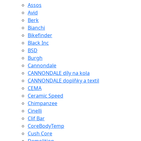
Assos
Avid
Berk
Bianchi
Bikefinder
Black Inc
BSD
Burgh
Cannondale
CANNONDALE díly na kola
CANNONDALE doplňky a textil
CEMA
Ceramic Speed
Chimpanzee
Cinelli
Clif Bar
CoreBodyTemp
Cush Core