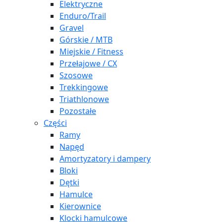
Elektryczne
Enduro/Trail
Gravel
Górskie / MTB
Miejskie / Fitness
Przełajowe / CX
Szosowe
Trekkingowe
Triathlonowe
Pozostałe
Części
Ramy
Napęd
Amortyzatory i dampery
Bloki
Dętki
Hamulce
Kierownice
Klocki hamulcowe