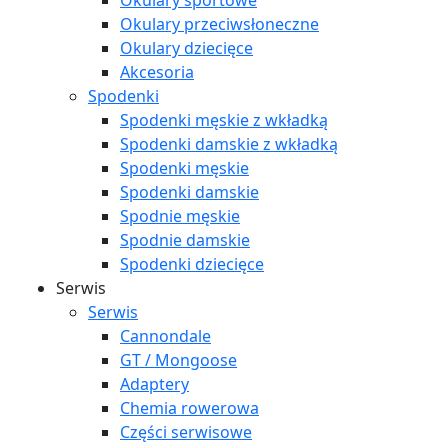
Okulary sportowe
Okulary przeciwsłoneczne
Okulary dziecięce
Akcesoria
Spodenki
Spodenki męskie z wkładką
Spodenki damskie z wkładką
Spodenki męskie
Spodenki damskie
Spodnie męskie
Spodnie damskie
Spodenki dziecięce
Serwis
Serwis
Cannondale
GT / Mongoose
Adaptery
Chemia rowerowa
Części serwisowe