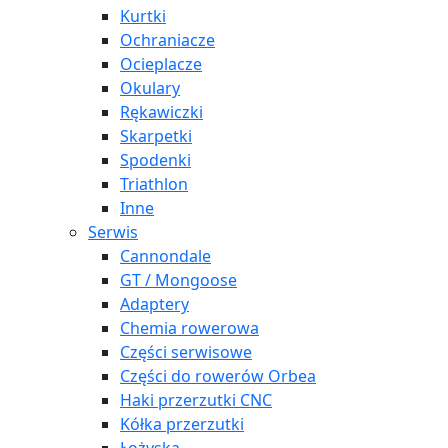
Kurtki
Ochraniacze
Ocieplacze
Okulary
Rękawiczki
Skarpetki
Spodenki
Triathlon
Inne
Serwis
Cannondale
GT / Mongoose
Adaptery
Chemia rowerowa
Części serwisowe
Części do rowerów Orbea
Haki przerzutki CNC
Kółka przerzutki