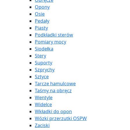
Obręcze
Opony
Osie
Pedały
Piasty
Podkładki sterów
Pomiary mocy
Siodełka
Stery
Suporty
Szprychy
Sztyce
Tarcze hamulcowe
Taśmy na obręcz
Wentyle
Widelce
Wkładki do opon
Wózki przerzutki OSPW
Zaciski