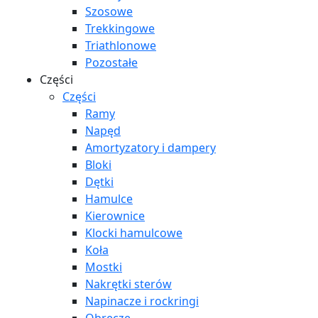
Szosowe
Trekkingowe
Triathlonowe
Pozostałe
Części
Części
Ramy
Napęd
Amortyzatory i dampery
Bloki
Dętki
Hamulce
Kierownice
Klocki hamulcowe
Koła
Mostki
Nakrętki sterów
Napinacze i rockringi