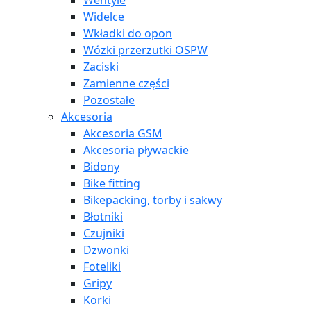
Wentyle
Widelce
Wkładki do opon
Wózki przerzutki OSPW
Zaciski
Zamienne części
Pozostałe
Akcesoria
Akcesoria GSM
Akcesoria pływackie
Bidony
Bike fitting
Bikepacking, torby i sakwy
Błotniki
Czujniki
Dzwonki
Foteliki
Gripy
Korki