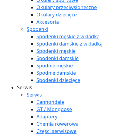
Okulary sportowe
Okulary przeciwsłoneczne
Okulary dziecięce
Akcesoria
Spodenki
Spodenki męskie z wkładką
Spodenki damskie z wkładką
Spodenki męskie
Spodenki damskie
Spodnie męskie
Spodnie damskie
Spodenki dziecięce
Serwis
Serwis
Cannondale
GT / Mongoose
Adaptery
Chemia rowerowa
Części serwisowe