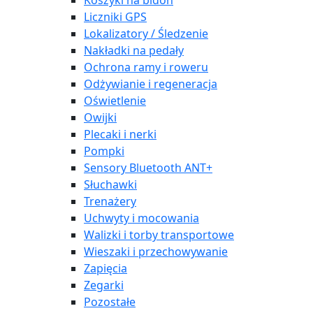
Koszyki na bidon
Liczniki GPS
Lokalizatory / Śledzenie
Nakładki na pedały
Ochrona ramy i roweru
Odżywianie i regeneracja
Oświetlenie
Owijki
Plecaki i nerki
Pompki
Sensory Bluetooth ANT+
Słuchawki
Trenażery
Uchwyty i mocowania
Walizki i torby transportowe
Wieszaki i przechowywanie
Zapięcia
Zegarki
Pozostałe