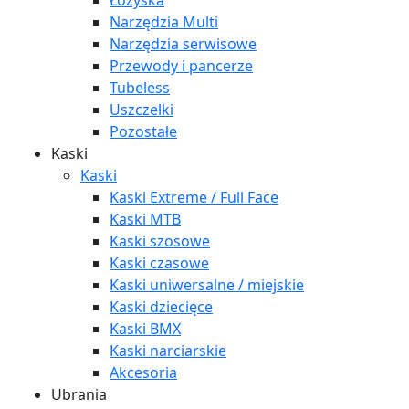
Łożyska
Narzędzia Multi
Narzędzia serwisowe
Przewody i pancerze
Tubeless
Uszczelki
Pozostałe
Kaski
Kaski
Kaski Extreme / Full Face
Kaski MTB
Kaski szosowe
Kaski czasowe
Kaski uniwersalne / miejskie
Kaski dziecięce
Kaski BMX
Kaski narciarskie
Akcesoria
Ubrania