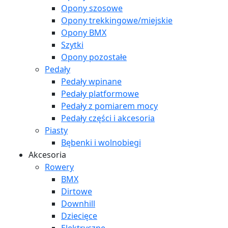
Opony szosowe
Opony trekkingowe/miejskie
Opony BMX
Szytki
Opony pozostałe
Pedały
Pedały wpinane
Pedały platformowe
Pedały z pomiarem mocy
Pedały części i akcesoria
Piasty
Bębenki i wolnobiegi
Akcesoria
Rowery
BMX
Dirtowe
Downhill
Dziecięce