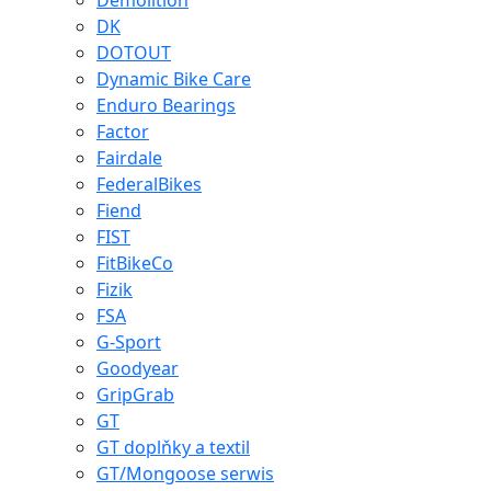
Demolition
DK
DOTOUT
Dynamic Bike Care
Enduro Bearings
Factor
Fairdale
FederalBikes
Fiend
FIST
FitBikeCo
Fizik
FSA
G-Sport
Goodyear
GripGrab
GT
GT doplňky a textil
GT/Mongoose serwis