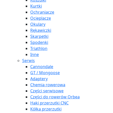
Koszulki
Kurtki
Ochraniacze
Ocieplacze
Okulary
Rękawiczki
Skarpetki
Spodenki
Triathlon
Inne
Serwis
Cannondale
GT / Mongoose
Adaptery
Chemia rowerowa
Części serwisowe
Części do rowerów Orbea
Haki przerzutki CNC
Kółka przerzutki