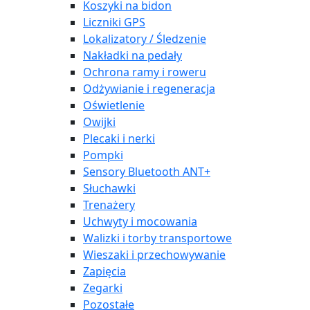
Koszyki na bidon
Liczniki GPS
Lokalizatory / Śledzenie
Nakładki na pedały
Ochrona ramy i roweru
Odżywianie i regeneracja
Oświetlenie
Owijki
Plecaki i nerki
Pompki
Sensory Bluetooth ANT+
Słuchawki
Trenażery
Uchwyty i mocowania
Walizki i torby transportowe
Wieszaki i przechowywanie
Zapięcia
Zegarki
Pozostałe