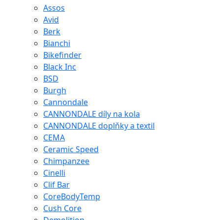
Assos
Avid
Berk
Bianchi
Bikefinder
Black Inc
BSD
Burgh
Cannondale
CANNONDALE díly na kola
CANNONDALE doplňky a textil
CEMA
Ceramic Speed
Chimpanzee
Cinelli
Clif Bar
CoreBodyTemp
Cush Core