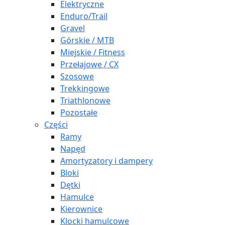
Elektryczne
Enduro/Trail
Gravel
Górskie / MTB
Miejskie / Fitness
Przełajowe / CX
Szosowe
Trekkingowe
Triathlonowe
Pozostałe
Części
Ramy
Napęd
Amortyzatory i dampery
Bloki
Dętki
Hamulce
Kierownice
Klocki hamulcowe