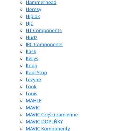
Hammerhead
Heresy
Hiplok
HJC
HT Components
Hüdz
JRC Components
Kask
Kellys
Knog
Kool Stop
Lezyne
Look
Louis
MAHLE
MAVIC
MAVIC Części zamienne
MAVIC DOPLŇKY
MAVIC Komponenty