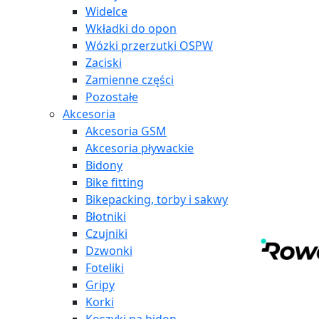
Widelce
Wkładki do opon
Wózki przerzutki OSPW
Zaciski
Zamienne części
Pozostałe
Akcesoria
Akcesoria GSM
Akcesoria pływackie
Bidony
Bike fitting
Bikepacking, torby i sakwy
Błotniki
Czujniki
Dzwonki
Foteliki
Gripy
Korki