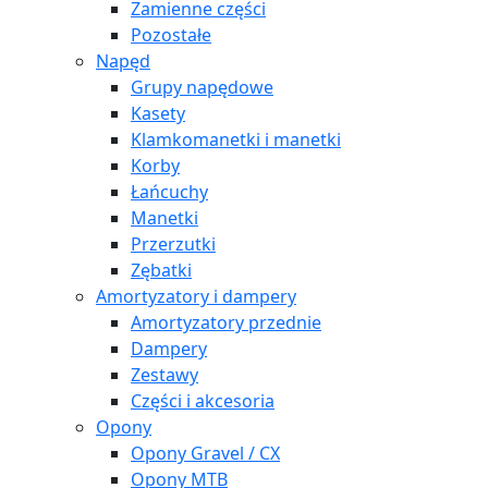
Zamienne części
Pozostałe
Napęd
Grupy napędowe
Kasety
Klamkomanetki i manetki
Korby
Łańcuchy
Manetki
Przerzutki
Zębatki
Amortyzatory i dampery
Amortyzatory przednie
Dampery
Zestawy
Części i akcesoria
Opony
Opony Gravel / CX
Opony MTB