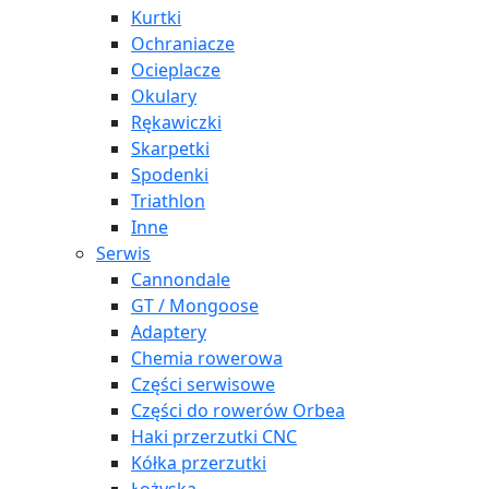
Kurtki
Ochraniacze
Ocieplacze
Okulary
Rękawiczki
Skarpetki
Spodenki
Triathlon
Inne
Serwis
Cannondale
GT / Mongoose
Adaptery
Chemia rowerowa
Części serwisowe
Części do rowerów Orbea
Haki przerzutki CNC
Kółka przerzutki