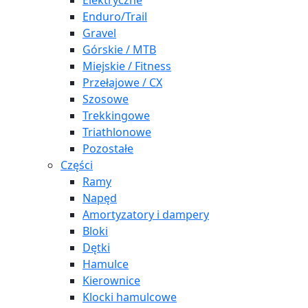
Elektryczne
Enduro/Trail
Gravel
Górskie / MTB
Miejskie / Fitness
Przełajowe / CX
Szosowe
Trekkingowe
Triathlonowe
Pozostałe
Części
Ramy
Napęd
Amortyzatory i dampery
Bloki
Dętki
Hamulce
Kierownice
Klocki hamulcowe