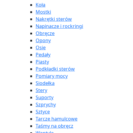
Koła
Mostki
Nakrętki sterów
Napinacze i rockringi
Obręcze
Opony
Osie
Pedały
Piasty
Podkładki sterów
Pomiary mocy
Siodełka
Stery
Suporty
Szprychy
Sztyce
Tarcze hamulcowe
Taśmy na obręcz