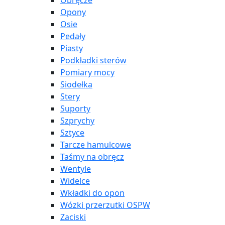
Obręcze
Opony
Osie
Pedały
Piasty
Podkładki sterów
Pomiary mocy
Siodełka
Stery
Suporty
Szprychy
Sztyce
Tarcze hamulcowe
Taśmy na obręcz
Wentyle
Widelce
Wkładki do opon
Wózki przerzutki OSPW
Zaciski