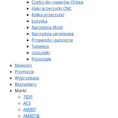
Części do rowerów Orbea
Haki przerzutki CNC
Kółka przerzutki
Łożyska
Narzędzia Multi
Narzędzia serwisowe
Przewody i pancerze
Tubeless
Uszczelki
Pozostałe
Nowości
Promocje
Wyprzedaże
Bestsellery
Marki
7IDP
ACS
AMBIT
AMBIT®