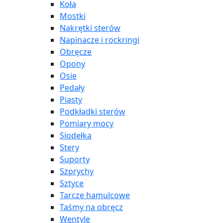
Koła
Mostki
Nakrętki sterów
Napinacze i rockringi
Obręcze
Opony
Osie
Pedały
Piasty
Podkładki sterów
Pomiary mocy
Siodełka
Stery
Suporty
Szprychy
Sztyce
Tarcze hamulcowe
Taśmy na obręcz
Wentyle