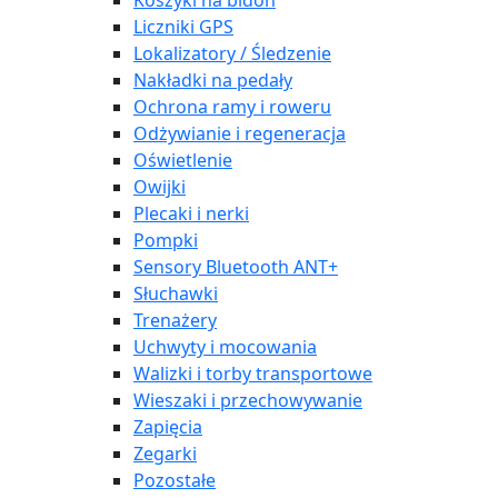
Koszyki na bidon
Liczniki GPS
Lokalizatory / Śledzenie
Nakładki na pedały
Ochrona ramy i roweru
Odżywianie i regeneracja
Oświetlenie
Owijki
Plecaki i nerki
Pompki
Sensory Bluetooth ANT+
Słuchawki
Trenażery
Uchwyty i mocowania
Walizki i torby transportowe
Wieszaki i przechowywanie
Zapięcia
Zegarki
Pozostałe