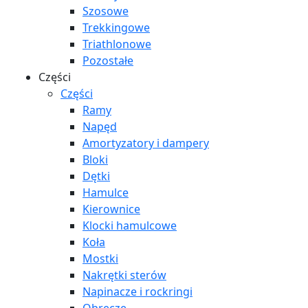
Szosowe
Trekkingowe
Triathlonowe
Pozostałe
Części
Części
Ramy
Napęd
Amortyzatory i dampery
Bloki
Dętki
Hamulce
Kierownice
Klocki hamulcowe
Koła
Mostki
Nakrętki sterów
Napinacze i rockringi