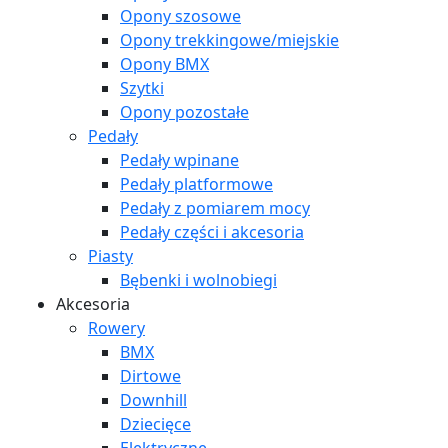
Opony szosowe
Opony trekkingowe/miejskie
Opony BMX
Szytki
Opony pozostałe
Pedały
Pedały wpinane
Pedały platformowe
Pedały z pomiarem mocy
Pedały części i akcesoria
Piasty
Bębenki i wolnobiegi
Akcesoria
Rowery
BMX
Dirtowe
Downhill
Dziecięce