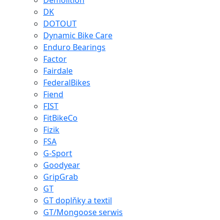
Demolition
DK
DOTOUT
Dynamic Bike Care
Enduro Bearings
Factor
Fairdale
FederalBikes
Fiend
FIST
FitBikeCo
Fizik
FSA
G-Sport
Goodyear
GripGrab
GT
GT doplňky a textil
GT/Mongoose serwis