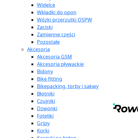
Widelce
Wkładki do opon
Wózki przerzutki OSPW
Zaciski
Zamienne części
Pozostałe
Akcesoria
Akcesoria GSM
Akcesoria pływackie
Bidony
Bike fitting
Bikepacking, torby i sakwy
Błotniki
Czujniki
Dzwonki
Foteliki
Gripy
Korki