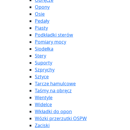
Obręcze
Opony
Osie
Pedały
Piasty
Podkładki sterów
Pomiary mocy
Siodełka
Stery
Suporty
Szprychy
Sztyce
Tarcze hamulcowe
Taśmy na obręcz
Wentyle
Widelce
Wkładki do opon
Wózki przerzutki OSPW
Zaciski