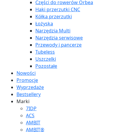
Części do rowerów Orbea
Haki przerzutki CNC
Kółka przerzutki
Łożyska
Narzędzia Multi
Narzędzia serwisowe
Przewody i pancerze
Tubeless
Uszczelki
Pozostałe
Nowości
Promocje
Wyprzedaże
Bestsellery
Marki
7IDP
ACS
AMBIT
AMBIT®