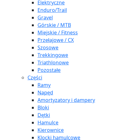
Elektryczne
Enduro/Trail
Gravel
Górskie / MTB
Miejskie / Fitness
Przełajowe / CX
Szosowe
Trekkingowe
Triathlonowe
Pozostałe
Części
Ramy
Napęd
Amortyzatory i dampery
Bloki
Dętki
Hamulce
Kierownice
Klocki hamulcowe