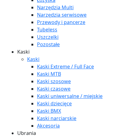
Łożyska
Narzędzia Multi
Narzędzia serwisowe
Przewody i pancerze
Tubeless
Uszczelki
Pozostałe
Kaski
Kaski
Kaski Extreme / Full Face
Kaski MTB
Kaski szosowe
Kaski czasowe
Kaski uniwersalne / miejskie
Kaski dziecięce
Kaski BMX
Kaski narciarskie
Akcesoria
Ubrania