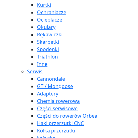
Kurtki
Ochraniacze
Ocieplacze
Okulary
Rękawiczki
Skarpetki
Spodenki
Triathlon
Inne
Serwis
Cannondale
GT / Mongoose
Adaptery
Chemia rowerowa
Części serwisowe
Części do rowerów Orbea
Haki przerzutki CNC
Kółka przerzutki