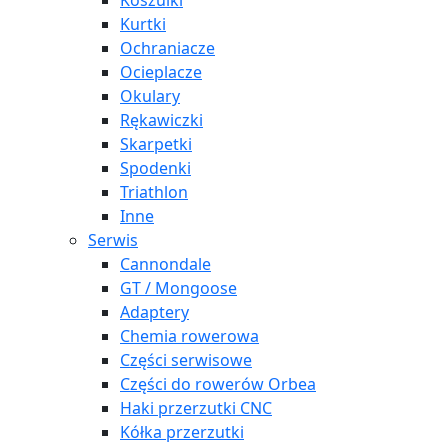
Koszulki
Kurtki
Ochraniacze
Ocieplacze
Okulary
Rękawiczki
Skarpetki
Spodenki
Triathlon
Inne
Serwis
Cannondale
GT / Mongoose
Adaptery
Chemia rowerowa
Części serwisowe
Części do rowerów Orbea
Haki przerzutki CNC
Kółka przerzutki