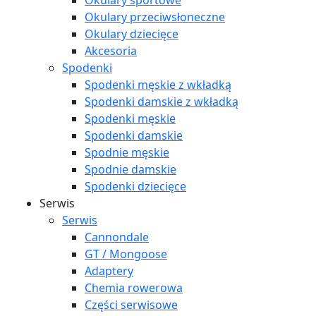
Okulary sportowe
Okulary przeciwsłoneczne
Okulary dziecięce
Akcesoria
Spodenki
Spodenki męskie z wkładką
Spodenki damskie z wkładką
Spodenki męskie
Spodenki damskie
Spodnie męskie
Spodnie damskie
Spodenki dziecięce
Serwis
Serwis
Cannondale
GT / Mongoose
Adaptery
Chemia rowerowa
Części serwisowe