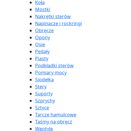
Koła
Mostki
Nakrętki sterów
Napinacze i rockringi
Obręcze
Opony
Osie
Pedały
Piasty
Podkładki sterów
Pomiary mocy
Siodełka
Stery
Suporty
Szprychy
Sztyce
Tarcze hamulcowe
Taśmy na obręcz
Wentyle