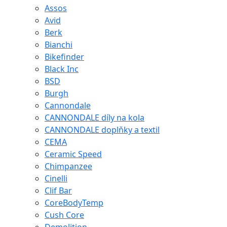
Assos
Avid
Berk
Bianchi
Bikefinder
Black Inc
BSD
Burgh
Cannondale
CANNONDALE díly na kola
CANNONDALE doplňky a textil
CEMA
Ceramic Speed
Chimpanzee
Cinelli
Clif Bar
CoreBodyTemp
Cush Core