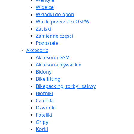
Wentyle
Widelce
Wkładki do opon
Wózki przerzutki OSPW
Zaciski
Zamienne części
Pozostałe
Akcesoria
Akcesoria GSM
Akcesoria pływackie
Bidony
Bike fitting
Bikepacking, torby i sakwy
Błotniki
Czujniki
Dzwonki
Foteliki
Gripy
Korki