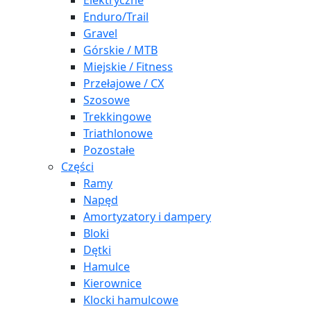
Elektryczne
Enduro/Trail
Gravel
Górskie / MTB
Miejskie / Fitness
Przełajowe / CX
Szosowe
Trekkingowe
Triathlonowe
Pozostałe
Części
Ramy
Napęd
Amortyzatory i dampery
Bloki
Dętki
Hamulce
Kierownice
Klocki hamulcowe