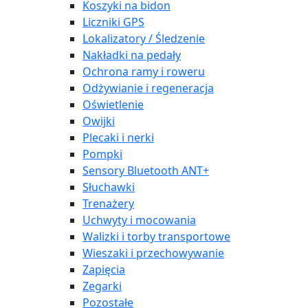
Koszyki na bidon
Liczniki GPS
Lokalizatory / Śledzenie
Nakładki na pedały
Ochrona ramy i roweru
Odżywianie i regeneracja
Oświetlenie
Owijki
Plecaki i nerki
Pompki
Sensory Bluetooth ANT+
Słuchawki
Trenażery
Uchwyty i mocowania
Walizki i torby transportowe
Wieszaki i przechowywanie
Zapięcia
Zegarki
Pozostałe