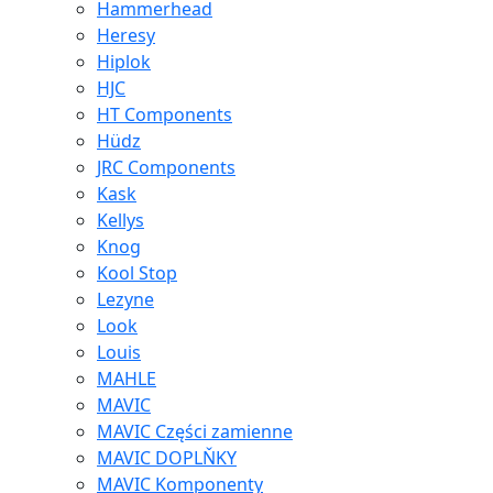
Hammerhead
Heresy
Hiplok
HJC
HT Components
Hüdz
JRC Components
Kask
Kellys
Knog
Kool Stop
Lezyne
Look
Louis
MAHLE
MAVIC
MAVIC Części zamienne
MAVIC DOPLŇKY
MAVIC Komponenty