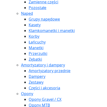
Zamienne części
Pozostałe
Napęd
Grupy napędowe
Kasety
Klamkomanetki i manetki
Korby
Łańcuchy
Manetki
Przerzutki
Zębatki
Amortyzatory i dampery
Amortyzatory przednie
Dampery
Zestawy
Części i akcesoria
Opony
Opony Gravel / CX
Opony MTB