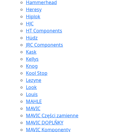
Hammerhead
Heresy
Hiplok
HJC
HT Components
Hüdz
JRC Components
Kask
Kellys
Knog
Kool Stop
Lezyne
Look
Louis
MAHLE
MAVIC
MAVIC Części zamienne
MAVIC DOPLŇKY
MAVIC Komponenty