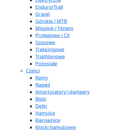
Elektryczne
Enduro/Trail
Gravel
Górskie / MTB
Miejskie / Fitness
Przełajowe / CX
Szosowe
Trekkingowe
Triathlonowe
Pozostałe
Części
Ramy
Napęd
Amortyzatory i dampery
Bloki
Dętki
Hamulce
Kierownice
Klocki hamulcowe