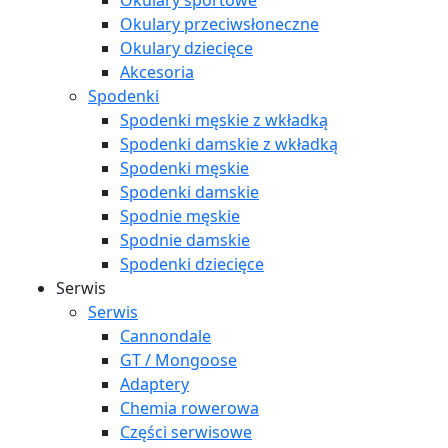
Okulary sportowe
Okulary przeciwsłoneczne
Okulary dziecięce
Akcesoria
Spodenki
Spodenki męskie z wkładką
Spodenki damskie z wkładką
Spodenki męskie
Spodenki damskie
Spodnie męskie
Spodnie damskie
Spodenki dziecięce
Serwis
Serwis
Cannondale
GT / Mongoose
Adaptery
Chemia rowerowa
Części serwisowe