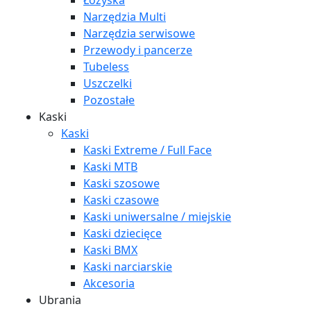
Łożyska
Narzędzia Multi
Narzędzia serwisowe
Przewody i pancerze
Tubeless
Uszczelki
Pozostałe
Kaski
Kaski
Kaski Extreme / Full Face
Kaski MTB
Kaski szosowe
Kaski czasowe
Kaski uniwersalne / miejskie
Kaski dziecięce
Kaski BMX
Kaski narciarskie
Akcesoria
Ubrania