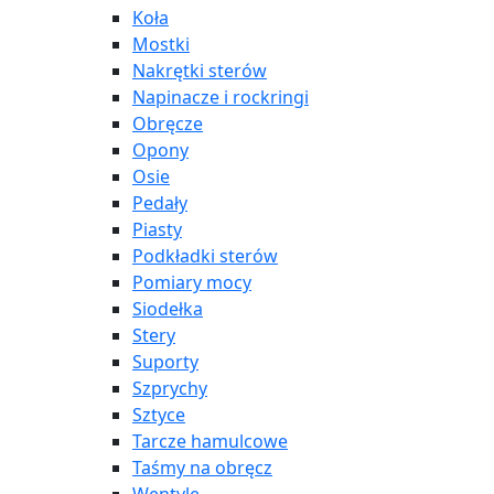
Koła
Mostki
Nakrętki sterów
Napinacze i rockringi
Obręcze
Opony
Osie
Pedały
Piasty
Podkładki sterów
Pomiary mocy
Siodełka
Stery
Suporty
Szprychy
Sztyce
Tarcze hamulcowe
Taśmy na obręcz