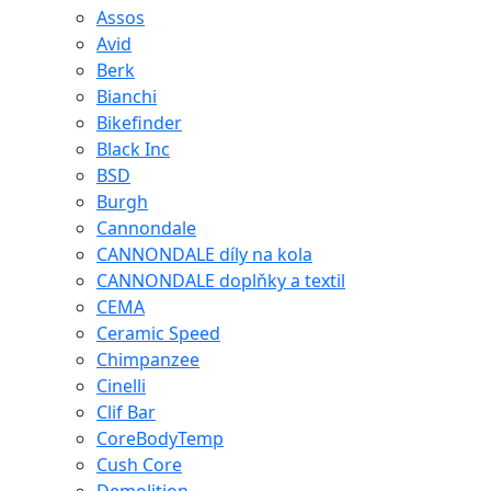
Assos
Avid
Berk
Bianchi
Bikefinder
Black Inc
BSD
Burgh
Cannondale
CANNONDALE díly na kola
CANNONDALE doplňky a textil
CEMA
Ceramic Speed
Chimpanzee
Cinelli
Clif Bar
CoreBodyTemp
Cush Core