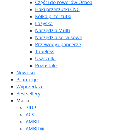
Części do rowerów Orbea
Haki przerzutki CNC
Kółka przerzutki
Łożyska
Narzędzia Multi
Narzędzia serwisowe
Przewody i pancerze
Tubeless
Uszczelki
Pozostałe
Nowości
Promocje
Wyprzedaże
Bestsellery
Marki
7IDP
ACS
AMBIT
AMBIT®