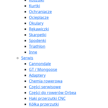
Koszulki
Kurtki
Ochraniacze
Ocieplacze
Okulary
Rękawiczki
Skarpetki
Spodenki
Triathlon
Inne
Serwis
Cannondale
GT / Mongoose
Adaptery
Chemia rowerowa
Części serwisowe
Części do rowerów Orbea
Haki przerzutki CNC
Kółka przerzutki