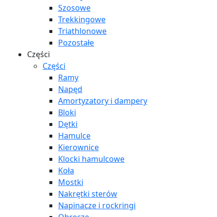
Szosowe
Trekkingowe
Triathlonowe
Pozostałe
Części
Części
Ramy
Napęd
Amortyzatory i dampery
Bloki
Dętki
Hamulce
Kierownice
Klocki hamulcowe
Koła
Mostki
Nakrętki sterów
Napinacze i rockringi