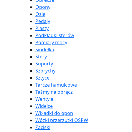
Obręcze
Opony
Osie
Pedały
Piasty
Podkładki sterów
Pomiary mocy
Siodełka
Stery
Suporty
Szprychy
Sztyce
Tarcze hamulcowe
Taśmy na obręcz
Wentyle
Widelce
Wkładki do opon
Wózki przerzutki OSPW
Zaciski