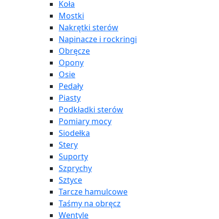
Koła
Mostki
Nakrętki sterów
Napinacze i rockringi
Obręcze
Opony
Osie
Pedały
Piasty
Podkładki sterów
Pomiary mocy
Siodełka
Stery
Suporty
Szprychy
Sztyce
Tarcze hamulcowe
Taśmy na obręcz
Wentyle