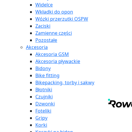
Widelce
Wkładki do opon
Wózki przerzutki OSPW
Zaciski
Zamienne części
Pozostałe
Akcesoria
Akcesoria GSM
Akcesoria pływackie
Bidony
Bike fitting
Bikepacking, torby i sakwy
Błotniki
Czujniki
Dzwonki
Foteliki
Gripy
Korki