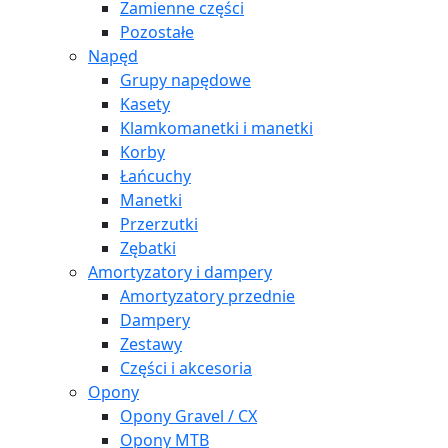
Zamienne części
Pozostałe
Napęd
Grupy napędowe
Kasety
Klamkomanetki i manetki
Korby
Łańcuchy
Manetki
Przerzutki
Zębatki
Amortyzatory i dampery
Amortyzatory przednie
Dampery
Zestawy
Części i akcesoria
Opony
Opony Gravel / CX
Opony MTB