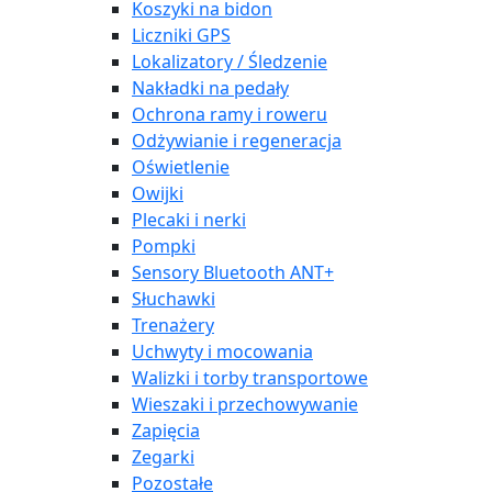
Koszyki na bidon
Liczniki GPS
Lokalizatory / Śledzenie
Nakładki na pedały
Ochrona ramy i roweru
Odżywianie i regeneracja
Oświetlenie
Owijki
Plecaki i nerki
Pompki
Sensory Bluetooth ANT+
Słuchawki
Trenażery
Uchwyty i mocowania
Walizki i torby transportowe
Wieszaki i przechowywanie
Zapięcia
Zegarki
Pozostałe