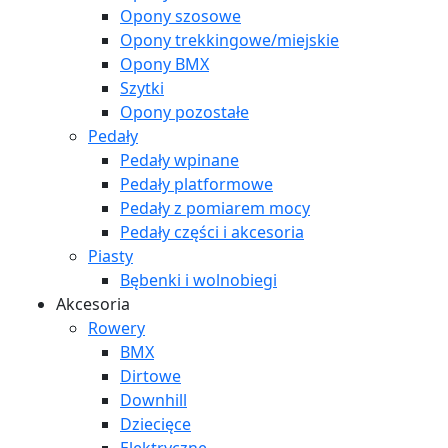
Opony szosowe
Opony trekkingowe/miejskie
Opony BMX
Szytki
Opony pozostałe
Pedały
Pedały wpinane
Pedały platformowe
Pedały z pomiarem mocy
Pedały części i akcesoria
Piasty
Bębenki i wolnobiegi
Akcesoria
Rowery
BMX
Dirtowe
Downhill
Dziecięce