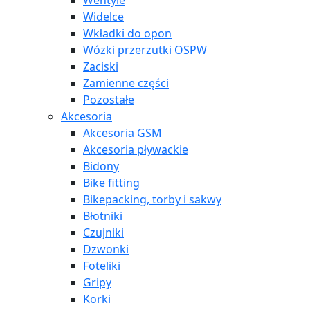
Wentyle
Widelce
Wkładki do opon
Wózki przerzutki OSPW
Zaciski
Zamienne części
Pozostałe
Akcesoria
Akcesoria GSM
Akcesoria pływackie
Bidony
Bike fitting
Bikepacking, torby i sakwy
Błotniki
Czujniki
Dzwonki
Foteliki
Gripy
Korki