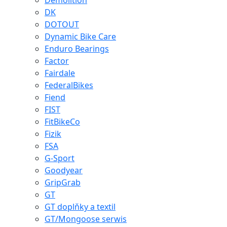
Demolition
DK
DOTOUT
Dynamic Bike Care
Enduro Bearings
Factor
Fairdale
FederalBikes
Fiend
FIST
FitBikeCo
Fizik
FSA
G-Sport
Goodyear
GripGrab
GT
GT doplňky a textil
GT/Mongoose serwis