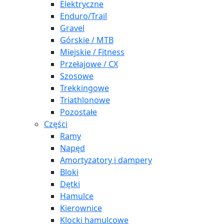
Elektryczne
Enduro/Trail
Gravel
Górskie / MTB
Miejskie / Fitness
Przełajowe / CX
Szosowe
Trekkingowe
Triathlonowe
Pozostałe
Części
Ramy
Napęd
Amortyzatory i dampery
Bloki
Dętki
Hamulce
Kierownice
Klocki hamulcowe