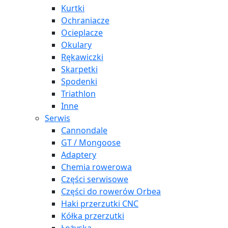
Kurtki
Ochraniacze
Ocieplacze
Okulary
Rękawiczki
Skarpetki
Spodenki
Triathlon
Inne
Serwis
Cannondale
GT / Mongoose
Adaptery
Chemia rowerowa
Części serwisowe
Części do rowerów Orbea
Haki przerzutki CNC
Kółka przerzutki