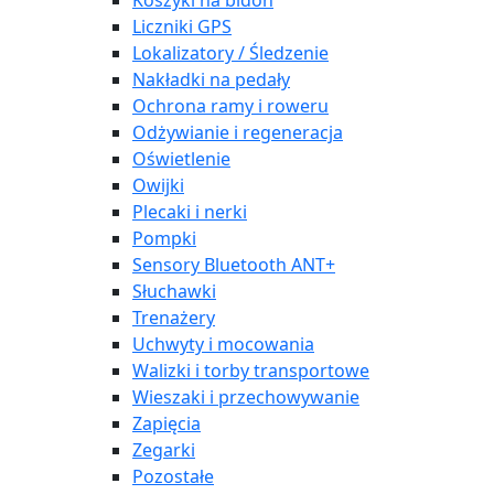
Koszyki na bidon
Liczniki GPS
Lokalizatory / Śledzenie
Nakładki na pedały
Ochrona ramy i roweru
Odżywianie i regeneracja
Oświetlenie
Owijki
Plecaki i nerki
Pompki
Sensory Bluetooth ANT+
Słuchawki
Trenażery
Uchwyty i mocowania
Walizki i torby transportowe
Wieszaki i przechowywanie
Zapięcia
Zegarki
Pozostałe