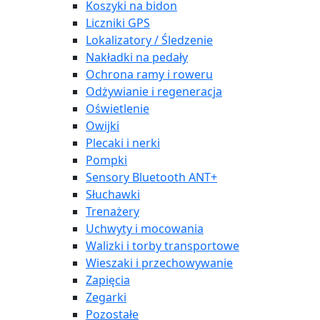
Koszyki na bidon
Liczniki GPS
Lokalizatory / Śledzenie
Nakładki na pedały
Ochrona ramy i roweru
Odżywianie i regeneracja
Oświetlenie
Owijki
Plecaki i nerki
Pompki
Sensory Bluetooth ANT+
Słuchawki
Trenażery
Uchwyty i mocowania
Walizki i torby transportowe
Wieszaki i przechowywanie
Zapięcia
Zegarki
Pozostałe