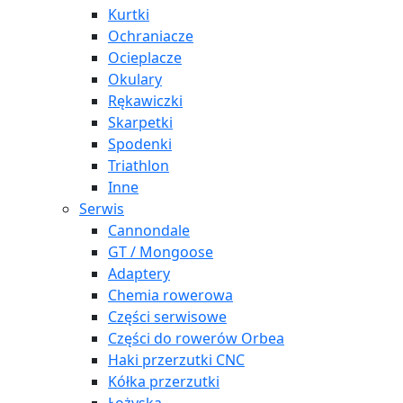
Kurtki
Ochraniacze
Ocieplacze
Okulary
Rękawiczki
Skarpetki
Spodenki
Triathlon
Inne
Serwis
Cannondale
GT / Mongoose
Adaptery
Chemia rowerowa
Części serwisowe
Części do rowerów Orbea
Haki przerzutki CNC
Kółka przerzutki