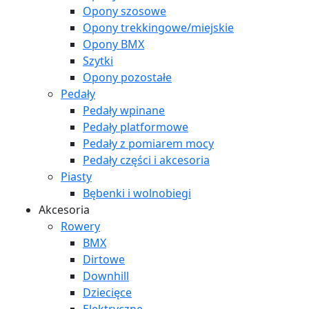
Opony szosowe
Opony trekkingowe/miejskie
Opony BMX
Szytki
Opony pozostałe
Pedały
Pedały wpinane
Pedały platformowe
Pedały z pomiarem mocy
Pedały części i akcesoria
Piasty
Bębenki i wolnobiegi
Akcesoria
Rowery
BMX
Dirtowe
Downhill
Dziecięce