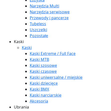
Łożyska
Narzędzia Multi
Narzędzia serwisowe
Przewody i pancerze
Tubeless
Uszczelki
Pozostałe
Kaski
Kaski
Kaski Extreme / Full Face
Kaski MTB
Kaski szosowe
Kaski czasowe
Kaski uniwersalne / miejskie
Kaski dziecięce
Kaski BMX
Kaski narciarskie
Akcesoria
Ubrania