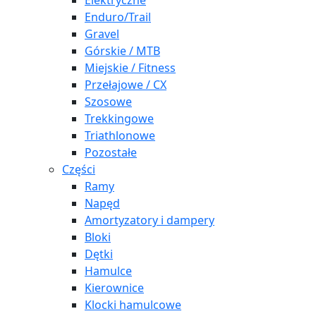
Elektryczne
Enduro/Trail
Gravel
Górskie / MTB
Miejskie / Fitness
Przełajowe / CX
Szosowe
Trekkingowe
Triathlonowe
Pozostałe
Części
Ramy
Napęd
Amortyzatory i dampery
Bloki
Dętki
Hamulce
Kierownice
Klocki hamulcowe