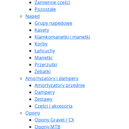
Zamienne części
Pozostałe
Napęd
Grupy napędowe
Kasety
Klamkomanetki i manetki
Korby
Łańcuchy
Manetki
Przerzutki
Zębatki
Amortyzatory i dampery
Amortyzatory przednie
Dampery
Zestawy
Części i akcesoria
Opony
Opony Gravel / CX
Opony MTB