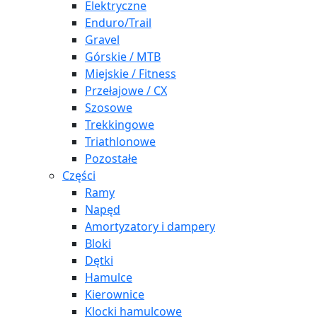
Elektryczne
Enduro/Trail
Gravel
Górskie / MTB
Miejskie / Fitness
Przełajowe / CX
Szosowe
Trekkingowe
Triathlonowe
Pozostałe
Części
Ramy
Napęd
Amortyzatory i dampery
Bloki
Dętki
Hamulce
Kierownice
Klocki hamulcowe