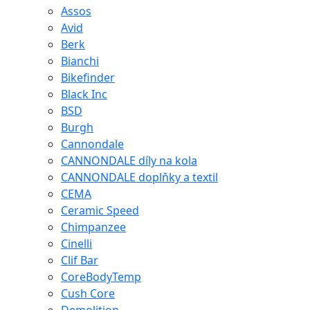
Assos
Avid
Berk
Bianchi
Bikefinder
Black Inc
BSD
Burgh
Cannondale
CANNONDALE díly na kola
CANNONDALE doplňky a textil
CEMA
Ceramic Speed
Chimpanzee
Cinelli
Clif Bar
CoreBodyTemp
Cush Core