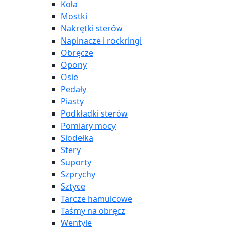
Koła
Mostki
Nakrętki sterów
Napinacze i rockringi
Obręcze
Opony
Osie
Pedały
Piasty
Podkładki sterów
Pomiary mocy
Siodełka
Stery
Suporty
Szprychy
Sztyce
Tarcze hamulcowe
Taśmy na obręcz
Wentyle