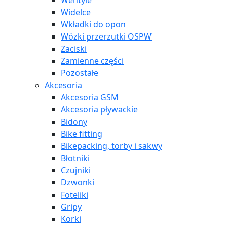
Wentyle
Widelce
Wkładki do opon
Wózki przerzutki OSPW
Zaciski
Zamienne części
Pozostałe
Akcesoria
Akcesoria GSM
Akcesoria pływackie
Bidony
Bike fitting
Bikepacking, torby i sakwy
Błotniki
Czujniki
Dzwonki
Foteliki
Gripy
Korki