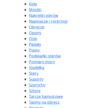
Koła
Mostki
Nakrętki sterów
Napinacze i rockringi
Obręcze
Opony
Osie
Pedały
Piasty
Podkładki sterów
Pomiary mocy
Siodełka
Stery
Suporty
Szprychy
Sztyce
Tarcze hamulcowe
Taśmy na obręcz