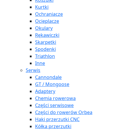
Koszulki
Kurtki
Ochraniacze
Ocieplacze
Okulary
Rękawiczki
Skarpetki
Spodenki
Triathlon
Inne
Serwis
Cannondale
GT / Mongoose
Adaptery
Chemia rowerowa
Części serwisowe
Części do rowerów Orbea
Haki przerzutki CNC
Kółka przerzutki