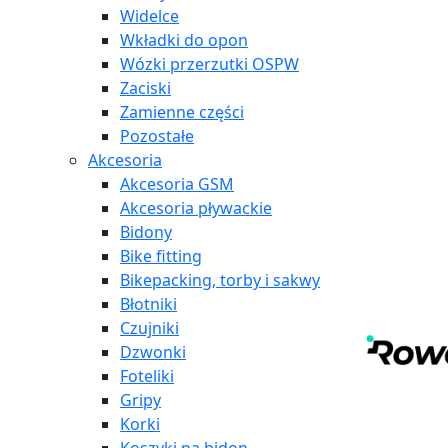
Widelce
Wkładki do opon
Wózki przerzutki OSPW
Zaciski
Zamienne części
Pozostałe
Akcesoria
Akcesoria GSM
Akcesoria pływackie
Bidony
Bike fitting
Bikepacking, torby i sakwy
Błotniki
Czujniki
Dzwonki
Foteliki
Gripy
Korki