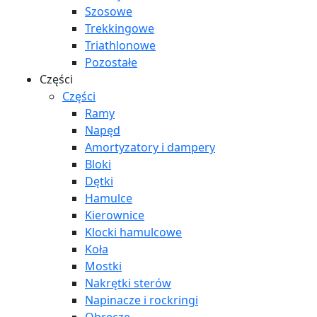
Szosowe
Trekkingowe
Triathlonowe
Pozostałe
Części
Części
Ramy
Napęd
Amortyzatory i dampery
Bloki
Dętki
Hamulce
Kierownice
Klocki hamulcowe
Koła
Mostki
Nakrętki sterów
Napinacze i rockringi