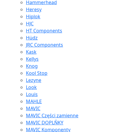
Hammerhead
Heresy
Hiplok
HJC
HT Components
Hüdz
JRC Components
Kask
Kellys
Knog
Kool Stop
Lezyne
Look
Louis
MAHLE
MAVIC
MAVIC Części zamienne
MAVIC DOPLŇKY
MAVIC Komponenty