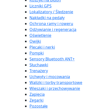
Koszyki na bidon
Liczniki GPS
Lokalizatory / Śledzenie
Nakładki na pedały
Ochrona ramy i roweru
Odżywianie i regeneracja
Oświetlenie
Owijki
Plecaki i nerki
Pompki
Sensory Bluetooth ANT+
Słuchawki
Trenażery
Uchwyty i mocowania
Walizki i torby transportowe
Wieszaki i przechowywanie
Zapięcia
Zegarki
Pozostałe