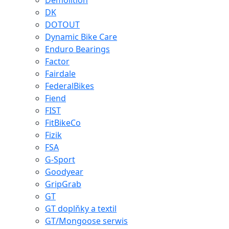
Demolition
DK
DOTOUT
Dynamic Bike Care
Enduro Bearings
Factor
Fairdale
FederalBikes
Fiend
FIST
FitBikeCo
Fizik
FSA
G-Sport
Goodyear
GripGrab
GT
GT doplňky a textil
GT/Mongoose serwis