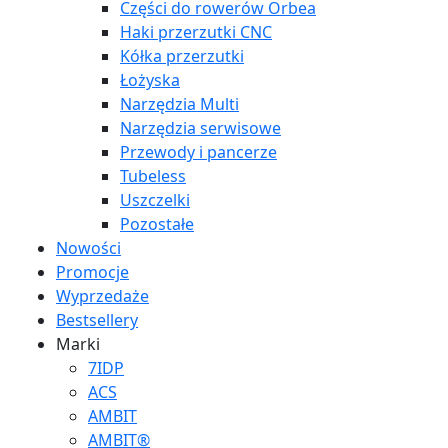
Części do rowerów Orbea
Haki przerzutki CNC
Kółka przerzutki
Łożyska
Narzędzia Multi
Narzędzia serwisowe
Przewody i pancerze
Tubeless
Uszczelki
Pozostałe
Nowości
Promocje
Wyprzedaże
Bestsellery
Marki
7IDP
ACS
AMBIT
AMBIT®