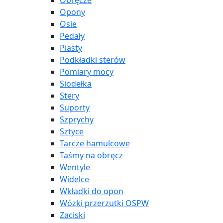
Obręcze
Opony
Osie
Pedały
Piasty
Podkładki sterów
Pomiary mocy
Siodełka
Stery
Suporty
Szprychy
Sztyce
Tarcze hamulcowe
Taśmy na obręcz
Wentyle
Widelce
Wkładki do opon
Wózki przerzutki OSPW
Zaciski