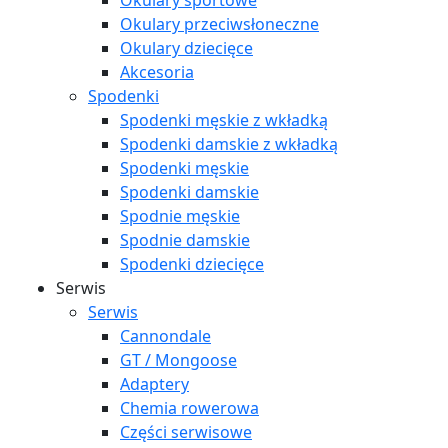
Okulary sportowe
Okulary przeciwsłoneczne
Okulary dziecięce
Akcesoria
Spodenki
Spodenki męskie z wkładką
Spodenki damskie z wkładką
Spodenki męskie
Spodenki damskie
Spodnie męskie
Spodnie damskie
Spodenki dziecięce
Serwis
Serwis
Cannondale
GT / Mongoose
Adaptery
Chemia rowerowa
Części serwisowe