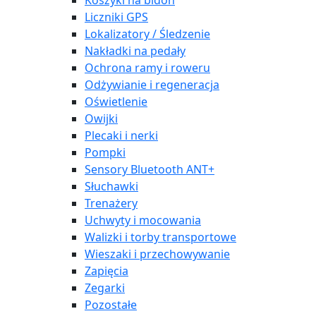
Koszyki na bidon
Liczniki GPS
Lokalizatory / Śledzenie
Nakładki na pedały
Ochrona ramy i roweru
Odżywianie i regeneracja
Oświetlenie
Owijki
Plecaki i nerki
Pompki
Sensory Bluetooth ANT+
Słuchawki
Trenażery
Uchwyty i mocowania
Walizki i torby transportowe
Wieszaki i przechowywanie
Zapięcia
Zegarki
Pozostałe