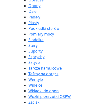
Obręcze
Opony
Osie
Pedały
Piasty
Podkładki sterów
Pomiary mocy
Siodełka
Stery
Suporty
Szprychy
Sztyce
Tarcze hamulcowe
Taśmy na obręcz
Wentyle
Widelce
Wkładki do opon
Wózki przerzutki OSPW
Zaciski