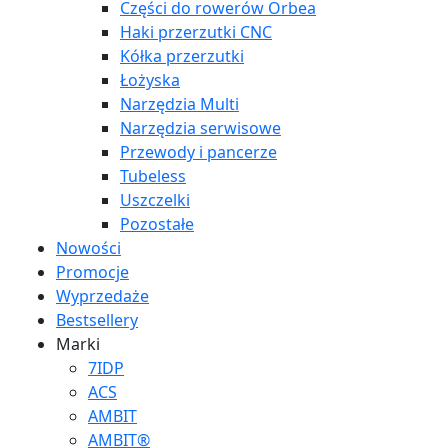
Części do rowerów Orbea
Haki przerzutki CNC
Kółka przerzutki
Łożyska
Narzędzia Multi
Narzędzia serwisowe
Przewody i pancerze
Tubeless
Uszczelki
Pozostałe
Nowości
Promocje
Wyprzedaże
Bestsellery
Marki
7IDP
ACS
AMBIT
AMBIT®