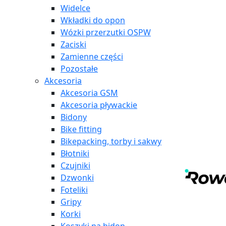
Widelce
Wkładki do opon
Wózki przerzutki OSPW
Zaciski
Zamienne części
Pozostałe
Akcesoria
Akcesoria GSM
Akcesoria pływackie
Bidony
Bike fitting
Bikepacking, torby i sakwy
Błotniki
Czujniki
Dzwonki
Foteliki
Gripy
Korki