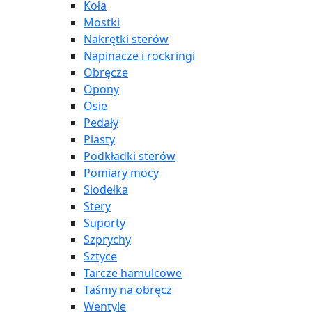
Koła
Mostki
Nakrętki sterów
Napinacze i rockringi
Obręcze
Opony
Osie
Pedały
Piasty
Podkładki sterów
Pomiary mocy
Siodełka
Stery
Suporty
Szprychy
Sztyce
Tarcze hamulcowe
Taśmy na obręcz
Wentyle