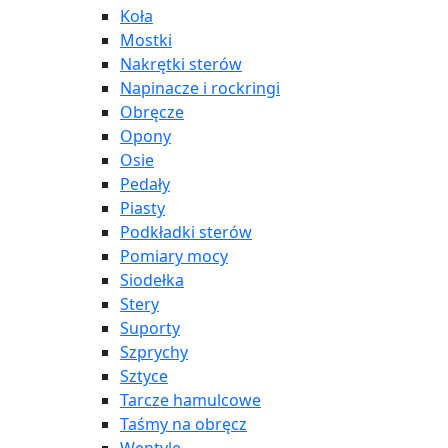
Koła
Mostki
Nakrętki sterów
Napinacze i rockringi
Obręcze
Opony
Osie
Pedały
Piasty
Podkładki sterów
Pomiary mocy
Siodełka
Stery
Suporty
Szprychy
Sztyce
Tarcze hamulcowe
Taśmy na obręcz