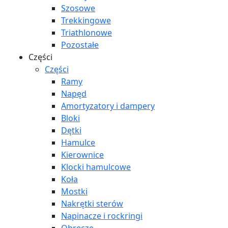
Szosowe
Trekkingowe
Triathlonowe
Pozostałe
Części
Części
Ramy
Napęd
Amortyzatory i dampery
Bloki
Dętki
Hamulce
Kierownice
Klocki hamulcowe
Koła
Mostki
Nakrętki sterów
Napinacze i rockringi