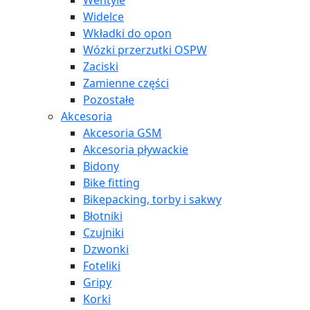
Wentyle
Widelce
Wkładki do opon
Wózki przerzutki OSPW
Zaciski
Zamienne części
Pozostałe
Akcesoria
Akcesoria GSM
Akcesoria pływackie
Bidony
Bike fitting
Bikepacking, torby i sakwy
Błotniki
Czujniki
Dzwonki
Foteliki
Gripy
Korki