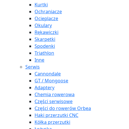
Kurtki
Ochraniacze
Ocieplacze
Okulary
Rękawiczki
Skarpetki
Spodenki
Triathlon
Inne
Serwis
Cannondale
GT / Mongoose
Adaptery
Chemia rowerowa
Części serwisowe
Części do rowerów Orbea
Haki przerzutki CNC
Kółka przerzutki