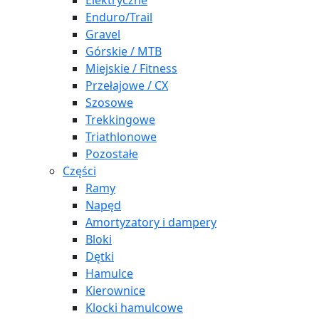
Elektryczne
Enduro/Trail
Gravel
Górskie / MTB
Miejskie / Fitness
Przełajowe / CX
Szosowe
Trekkingowe
Triathlonowe
Pozostałe
Części
Ramy
Napęd
Amortyzatory i dampery
Bloki
Dętki
Hamulce
Kierownice
Klocki hamulcowe