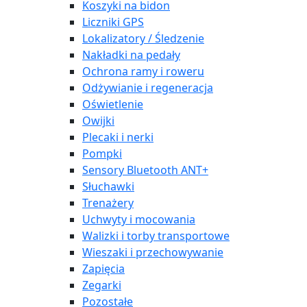
Koszyki na bidon
Liczniki GPS
Lokalizatory / Śledzenie
Nakładki na pedały
Ochrona ramy i roweru
Odżywianie i regeneracja
Oświetlenie
Owijki
Plecaki i nerki
Pompki
Sensory Bluetooth ANT+
Słuchawki
Trenażery
Uchwyty i mocowania
Walizki i torby transportowe
Wieszaki i przechowywanie
Zapięcia
Zegarki
Pozostałe