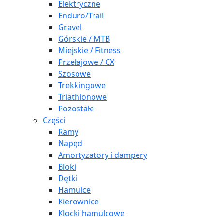
Elektryczne
Enduro/Trail
Gravel
Górskie / MTB
Miejskie / Fitness
Przełajowe / CX
Szosowe
Trekkingowe
Triathlonowe
Pozostałe
Części
Ramy
Napęd
Amortyzatory i dampery
Bloki
Dętki
Hamulce
Kierownice
Klocki hamulcowe