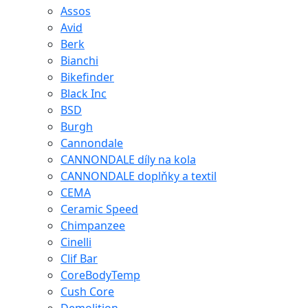
Assos
Avid
Berk
Bianchi
Bikefinder
Black Inc
BSD
Burgh
Cannondale
CANNONDALE díly na kola
CANNONDALE doplňky a textil
CEMA
Ceramic Speed
Chimpanzee
Cinelli
Clif Bar
CoreBodyTemp
Cush Core