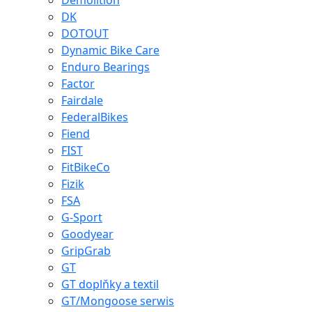
Demolition
DK
DOTOUT
Dynamic Bike Care
Enduro Bearings
Factor
Fairdale
FederalBikes
Fiend
FIST
FitBikeCo
Fizik
FSA
G-Sport
Goodyear
GripGrab
GT
GT doplňky a textil
GT/Mongoose serwis