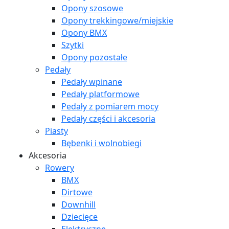
Opony szosowe
Opony trekkingowe/miejskie
Opony BMX
Szytki
Opony pozostałe
Pedały
Pedały wpinane
Pedały platformowe
Pedały z pomiarem mocy
Pedały części i akcesoria
Piasty
Bębenki i wolnobiegi
Akcesoria
Rowery
BMX
Dirtowe
Downhill
Dziecięce