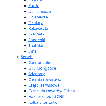
Koszulki
Kurtki
Ochraniacze
Ocieplacze
Okulary
Rękawiczki
Skarpetki
Spodenki
Triathlon
Inne
Serwis
Cannondale
GT / Mongoose
Adaptery
Chemia rowerowa
Części serwisowe
Części do rowerów Orbea
Haki przerzutki CNC
Kółka przerzutki