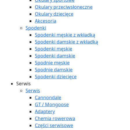
Okulary sportowe
Okulary przeciwsłoneczne
Okulary dziecięce
Akcesoria
Spodenki
Spodenki męskie z wkładką
Spodenki damskie z wkładką
Spodenki męskie
Spodenki damskie
Spodnie męskie
Spodnie damskie
Spodenki dziecięce
Serwis
Serwis
Cannondale
GT / Mongoose
Adaptery
Chemia rowerowa
Części serwisowe