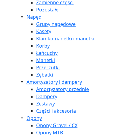
Zamienne części
Pozostałe
Napęd
Grupy napędowe
Kasety
Klamkomanetki i manetki
Korby
Łańcuchy
Manetki
Przerzutki
Zębatki
Amortyzatory i dampery
Amortyzatory przednie
Dampery
Zestawy
Części i akcesoria
Opony
Opony Gravel / CX
Opony MTB