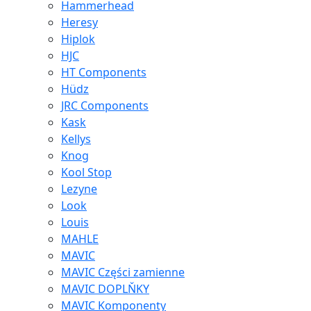
Hammerhead
Heresy
Hiplok
HJC
HT Components
Hüdz
JRC Components
Kask
Kellys
Knog
Kool Stop
Lezyne
Look
Louis
MAHLE
MAVIC
MAVIC Części zamienne
MAVIC DOPLŇKY
MAVIC Komponenty