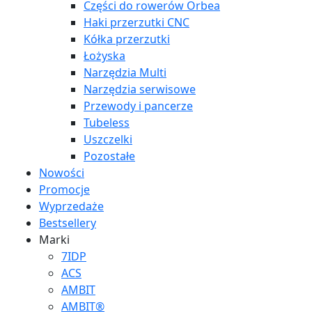
Części do rowerów Orbea
Haki przerzutki CNC
Kółka przerzutki
Łożyska
Narzędzia Multi
Narzędzia serwisowe
Przewody i pancerze
Tubeless
Uszczelki
Pozostałe
Nowości
Promocje
Wyprzedaże
Bestsellery
Marki
7IDP
ACS
AMBIT
AMBIT®