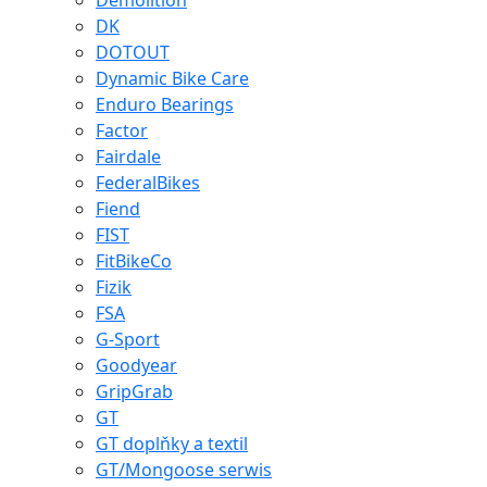
Demolition
DK
DOTOUT
Dynamic Bike Care
Enduro Bearings
Factor
Fairdale
FederalBikes
Fiend
FIST
FitBikeCo
Fizik
FSA
G-Sport
Goodyear
GripGrab
GT
GT doplňky a textil
GT/Mongoose serwis