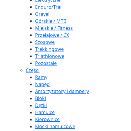
Elektryczne
Enduro/Trail
Gravel
Górskie / MTB
Miejskie / Fitness
Przełajowe / CX
Szosowe
Trekkingowe
Triathlonowe
Pozostałe
Części
Ramy
Napęd
Amortyzatory i dampery
Bloki
Dętki
Hamulce
Kierownice
Klocki hamulcowe