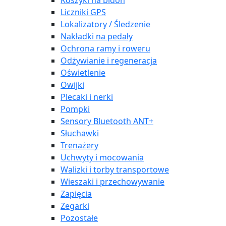
Koszyki na bidon
Liczniki GPS
Lokalizatory / Śledzenie
Nakładki na pedały
Ochrona ramy i roweru
Odżywianie i regeneracja
Oświetlenie
Owijki
Plecaki i nerki
Pompki
Sensory Bluetooth ANT+
Słuchawki
Trenażery
Uchwyty i mocowania
Walizki i torby transportowe
Wieszaki i przechowywanie
Zapięcia
Zegarki
Pozostałe