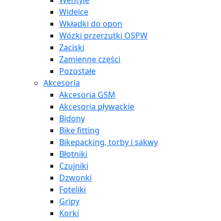
Wentyle
Widelce
Wkładki do opon
Wózki przerzutki OSPW
Zaciski
Zamienne części
Pozostałe
Akcesoria
Akcesoria GSM
Akcesoria pływackie
Bidony
Bike fitting
Bikepacking, torby i sakwy
Błotniki
Czujniki
Dzwonki
Foteliki
Gripy
Korki