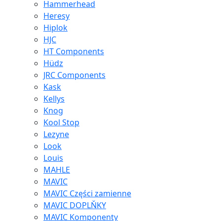
Hammerhead
Heresy
Hiplok
HJC
HT Components
Hüdz
JRC Components
Kask
Kellys
Knog
Kool Stop
Lezyne
Look
Louis
MAHLE
MAVIC
MAVIC Części zamienne
MAVIC DOPLŇKY
MAVIC Komponenty