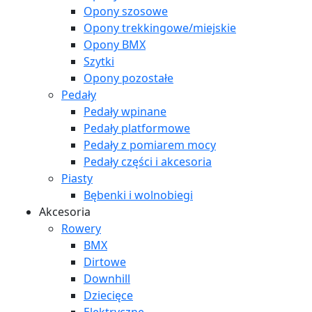
Opony szosowe
Opony trekkingowe/miejskie
Opony BMX
Szytki
Opony pozostałe
Pedały
Pedały wpinane
Pedały platformowe
Pedały z pomiarem mocy
Pedały części i akcesoria
Piasty
Bębenki i wolnobiegi
Akcesoria
Rowery
BMX
Dirtowe
Downhill
Dziecięce