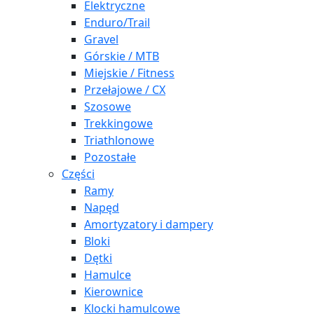
Elektryczne
Enduro/Trail
Gravel
Górskie / MTB
Miejskie / Fitness
Przełajowe / CX
Szosowe
Trekkingowe
Triathlonowe
Pozostałe
Części
Ramy
Napęd
Amortyzatory i dampery
Bloki
Dętki
Hamulce
Kierownice
Klocki hamulcowe