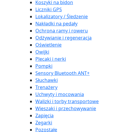
Koszyki na bidon
Liczniki GPS
Lokalizatory / Śledzenie
Nakładki na pedały
Ochrona ramy i roweru
Odżywianie i regeneracja
Oświetlenie
Owijki
Plecaki i nerki
Pompki
Sensory Bluetooth ANT+
Słuchawki
Trenażery
Uchwyty i mocowania
Walizki i torby transportowe
Wieszaki i przechowywanie
Zapięcia
Zegarki
Pozostałe