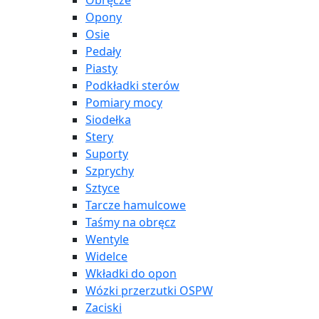
Obręcze
Opony
Osie
Pedały
Piasty
Podkładki sterów
Pomiary mocy
Siodełka
Stery
Suporty
Szprychy
Sztyce
Tarcze hamulcowe
Taśmy na obręcz
Wentyle
Widelce
Wkładki do opon
Wózki przerzutki OSPW
Zaciski