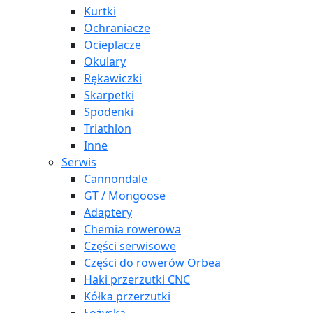
Kurtki
Ochraniacze
Ocieplacze
Okulary
Rękawiczki
Skarpetki
Spodenki
Triathlon
Inne
Serwis
Cannondale
GT / Mongoose
Adaptery
Chemia rowerowa
Części serwisowe
Części do rowerów Orbea
Haki przerzutki CNC
Kółka przerzutki