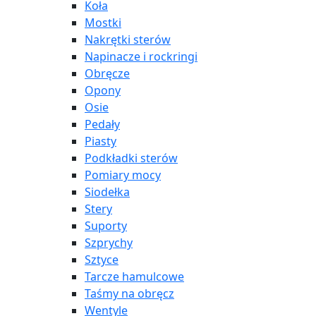
Koła
Mostki
Nakrętki sterów
Napinacze i rockringi
Obręcze
Opony
Osie
Pedały
Piasty
Podkładki sterów
Pomiary mocy
Siodełka
Stery
Suporty
Szprychy
Sztyce
Tarcze hamulcowe
Taśmy na obręcz
Wentyle