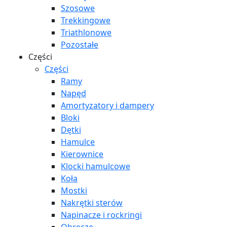
Szosowe
Trekkingowe
Triathlonowe
Pozostałe
Części
Części
Ramy
Napęd
Amortyzatory i dampery
Bloki
Dętki
Hamulce
Kierownice
Klocki hamulcowe
Koła
Mostki
Nakrętki sterów
Napinacze i rockringi