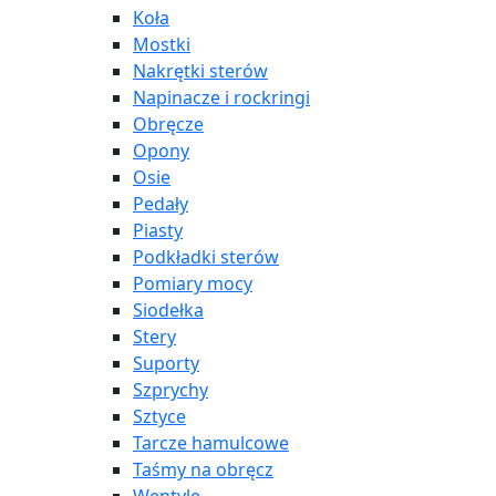
Koła
Mostki
Nakrętki sterów
Napinacze i rockringi
Obręcze
Opony
Osie
Pedały
Piasty
Podkładki sterów
Pomiary mocy
Siodełka
Stery
Suporty
Szprychy
Sztyce
Tarcze hamulcowe
Taśmy na obręcz