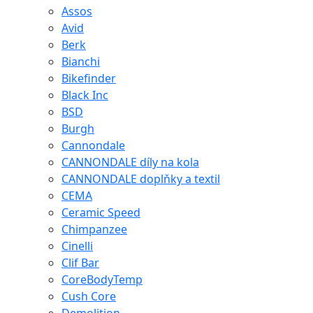
Assos
Avid
Berk
Bianchi
Bikefinder
Black Inc
BSD
Burgh
Cannondale
CANNONDALE díly na kola
CANNONDALE doplňky a textil
CEMA
Ceramic Speed
Chimpanzee
Cinelli
Clif Bar
CoreBodyTemp
Cush Core