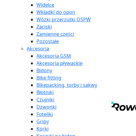
Widelce
Wkładki do opon
Wózki przerzutki OSPW
Zaciski
Zamienne części
Pozostałe
Akcesoria
Akcesoria GSM
Akcesoria pływackie
Bidony
Bike fitting
Bikepacking, torby i sakwy
Błotniki
Czujniki
Dzwonki
Foteliki
Gripy
Korki