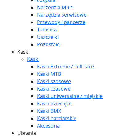
Łożyska
Narzędzia Multi
Narzędzia serwisowe
Przewody i pancerze
Tubeless
Uszczelki
Pozostałe
Kaski
Kaski
Kaski Extreme / Full Face
Kaski MTB
Kaski szosowe
Kaski czasowe
Kaski uniwersalne / miejskie
Kaski dziecięce
Kaski BMX
Kaski narciarskie
Akcesoria
Ubrania