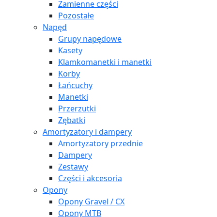
Zamienne części
Pozostałe
Napęd
Grupy napędowe
Kasety
Klamkomanetki i manetki
Korby
Łańcuchy
Manetki
Przerzutki
Zębatki
Amortyzatory i dampery
Amortyzatory przednie
Dampery
Zestawy
Części i akcesoria
Opony
Opony Gravel / CX
Opony MTB