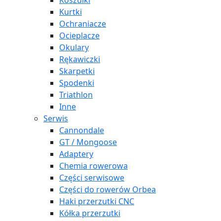
Koszulki
Kurtki
Ochraniacze
Ocieplacze
Okulary
Rękawiczki
Skarpetki
Spodenki
Triathlon
Inne
Serwis
Cannondale
GT / Mongoose
Adaptery
Chemia rowerowa
Części serwisowe
Części do rowerów Orbea
Haki przerzutki CNC
Kółka przerzutki