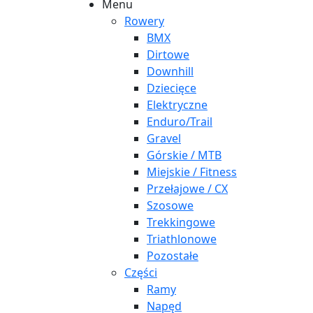
Menu
Rowery
BMX
Dirtowe
Downhill
Dziecięce
Elektryczne
Enduro/Trail
Gravel
Górskie / MTB
Miejskie / Fitness
Przełajowe / CX
Szosowe
Trekkingowe
Triathlonowe
Pozostałe
Części
Ramy
Napęd