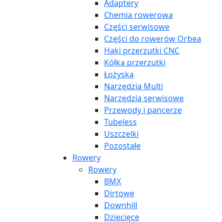
Adaptery
Chemia rowerowa
Części serwisowe
Części do rowerów Orbea
Haki przerzutki CNC
Kółka przerzutki
Łożyska
Narzędzia Multi
Narzędzia serwisowe
Przewody i pancerze
Tubeless
Uszczelki
Pozostałe
Rowery
Rowery
BMX
Dirtowe
Downhill
Dziecięce