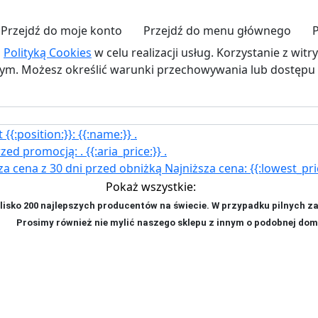
Przejdź do moje konto
Przejdź do menu głównego
z
Polityką Cookies
w celu realizacji usług. Korzystanie z wit
. Możesz określić warunki przechowywania lub dostępu d
{{:position:}}:
{{:name:}}
.
rzed promocją:
.
{{:aria_price:}}
.
za cena z 30 dni przed obniżką
Najniższa cena:
{{:lowest_pri
Pokaż wszystkie:
isko 200 najlepszych producentów na świecie. W przypadku pilnych z
ji. P
rosimy również nie mylić naszego sklepu z innym o podobnej dom