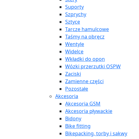
Suporty
Szprychy
Sztyce
Tarcze hamulcowe
Taśmy na obręcz
Wentyle
Widelce
Wkładki do opon
Wózki przerzutki OSPW
Zaciski
Zamienne części
Pozostałe
Akcesoria
Akcesoria GSM
Akcesoria pływackie
Bidony
Bike fitting
Bikepacking, torby i sakwy