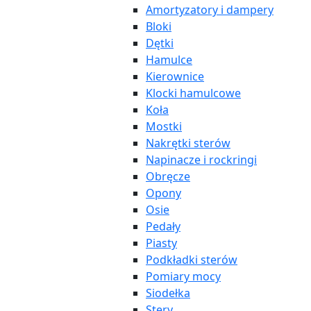
Amortyzatory i dampery
Bloki
Dętki
Hamulce
Kierownice
Klocki hamulcowe
Koła
Mostki
Nakrętki sterów
Napinacze i rockringi
Obręcze
Opony
Osie
Pedały
Piasty
Podkładki sterów
Pomiary mocy
Siodełka
Stery