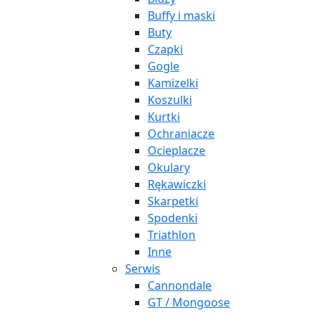
Buffy i maski
Buty
Czapki
Gogle
Kamizelki
Koszulki
Kurtki
Ochraniacze
Ocieplacze
Okulary
Rękawiczki
Skarpetki
Spodenki
Triathlon
Inne
Serwis
Cannondale
GT / Mongoose