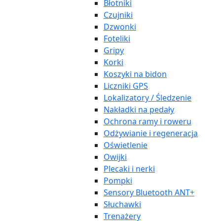
Błotniki
Czujniki
Dzwonki
Foteliki
Gripy
Korki
Koszyki na bidon
Liczniki GPS
Lokalizatory / Śledzenie
Nakładki na pedały
Ochrona ramy i roweru
Odżywianie i regeneracja
Oświetlenie
Owijki
Plecaki i nerki
Pompki
Sensory Bluetooth ANT+
Słuchawki
Trenażery