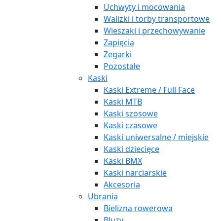
Uchwyty i mocowania
Walizki i torby transportowe
Wieszaki i przechowywanie
Zapięcia
Zegarki
Pozostałe
Kaski
Kaski Extreme / Full Face
Kaski MTB
Kaski szosowe
Kaski czasowe
Kaski uniwersalne / miejskie
Kaski dziecięce
Kaski BMX
Kaski narciarskie
Akcesoria
Ubrania
Bielizna rowerowa
Bluzy