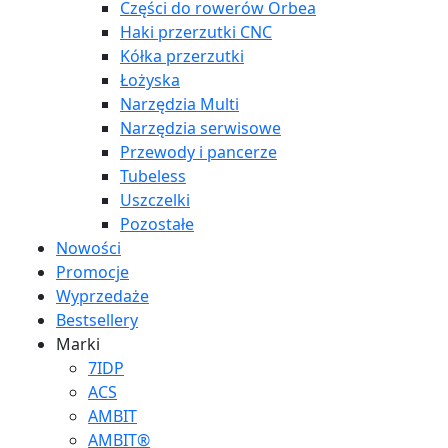
Części do rowerów Orbea
Haki przerzutki CNC
Kółka przerzutki
Łożyska
Narzędzia Multi
Narzędzia serwisowe
Przewody i pancerze
Tubeless
Uszczelki
Pozostałe
Nowości
Promocje
Wyprzedaże
Bestsellery
Marki
7IDP
ACS
AMBIT
AMBIT®