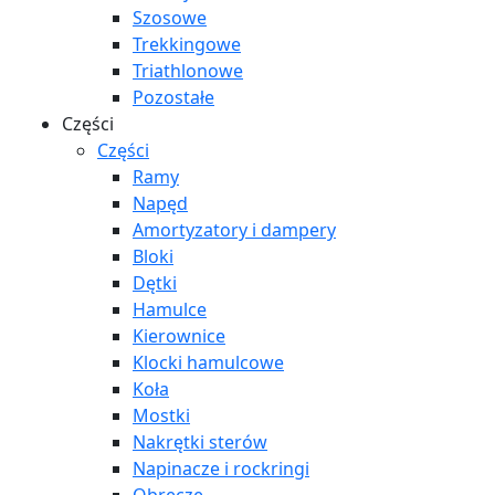
Szosowe
Trekkingowe
Triathlonowe
Pozostałe
Części
Części
Ramy
Napęd
Amortyzatory i dampery
Bloki
Dętki
Hamulce
Kierownice
Klocki hamulcowe
Koła
Mostki
Nakrętki sterów
Napinacze i rockringi