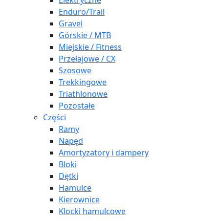
Elektryczne
Enduro/Trail
Gravel
Górskie / MTB
Miejskie / Fitness
Przełajowe / CX
Szosowe
Trekkingowe
Triathlonowe
Pozostałe
Części
Ramy
Napęd
Amortyzatory i dampery
Bloki
Dętki
Hamulce
Kierownice
Klocki hamulcowe