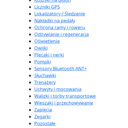
Koszyki na bidon
Liczniki GPS
Lokalizatory / Śledzenie
Nakładki na pedały
Ochrona ramy i roweru
Odżywianie i regeneracja
Oświetlenie
Owijki
Plecaki i nerki
Pompki
Sensory Bluetooth ANT+
Słuchawki
Trenażery
Uchwyty i mocowania
Walizki i torby transportowe
Wieszaki i przechowywanie
Zapięcia
Zegarki
Pozostałe