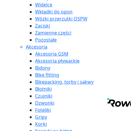
Widelce
Wkładki do opon
Wózki przerzutki OSPW
Zaciski
Zamienne części
Pozostałe
Akcesoria
Akcesoria GSM
Akcesoria pływackie
Bidony
Bike fitting
Bikepacking, torby i sakwy
Błotniki
Czujniki
Dzwonki
Foteliki
Gripy
Korki