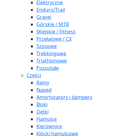
Elektryczne
Enduro/Trail
Gravel
Górskie / MTB
Miejskie / Fitness
Przełajowe / CX
Szosowe
Trekkingowe
Triathlonowe
Pozostałe
Części
Ramy
Napęd
Amortyzatory i dampery
Bloki
Dętki
Hamulce
Kierownice
Klocki hamulcowe