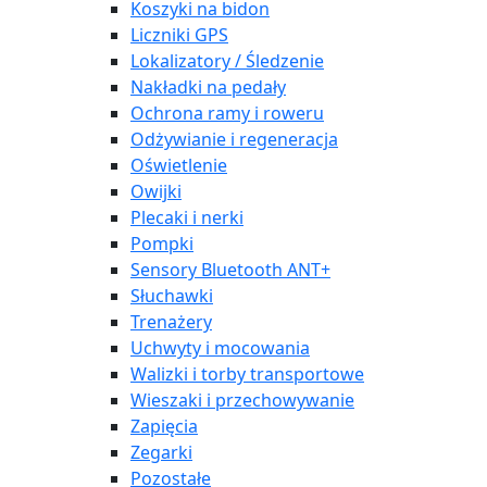
Koszyki na bidon
Liczniki GPS
Lokalizatory / Śledzenie
Nakładki na pedały
Ochrona ramy i roweru
Odżywianie i regeneracja
Oświetlenie
Owijki
Plecaki i nerki
Pompki
Sensory Bluetooth ANT+
Słuchawki
Trenażery
Uchwyty i mocowania
Walizki i torby transportowe
Wieszaki i przechowywanie
Zapięcia
Zegarki
Pozostałe