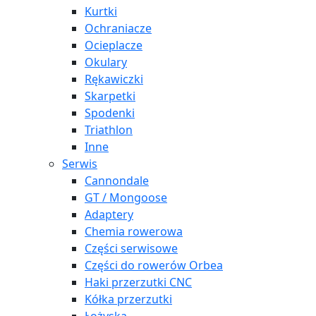
Kurtki
Ochraniacze
Ocieplacze
Okulary
Rękawiczki
Skarpetki
Spodenki
Triathlon
Inne
Serwis
Cannondale
GT / Mongoose
Adaptery
Chemia rowerowa
Części serwisowe
Części do rowerów Orbea
Haki przerzutki CNC
Kółka przerzutki