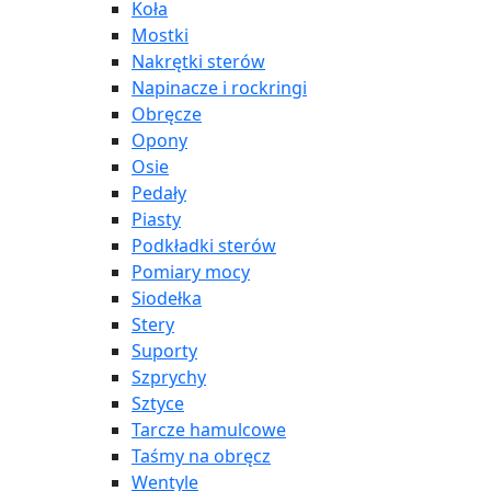
Koła
Mostki
Nakrętki sterów
Napinacze i rockringi
Obręcze
Opony
Osie
Pedały
Piasty
Podkładki sterów
Pomiary mocy
Siodełka
Stery
Suporty
Szprychy
Sztyce
Tarcze hamulcowe
Taśmy na obręcz
Wentyle