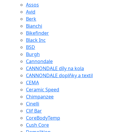
Assos
Avid
Berk
Bianchi
Bikefinder
Black Inc
BSD
Burgh
Cannondale
CANNONDALE díly na kola
CANNONDALE doplňky a textil
CEMA
Ceramic Speed
Chimpanzee
Cinelli
Clif Bar
CoreBodyTemp
Cush Core