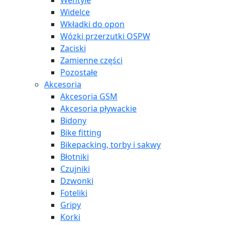
Wentyle
Widelce
Wkładki do opon
Wózki przerzutki OSPW
Zaciski
Zamienne części
Pozostałe
Akcesoria
Akcesoria GSM
Akcesoria pływackie
Bidony
Bike fitting
Bikepacking, torby i sakwy
Błotniki
Czujniki
Dzwonki
Foteliki
Gripy
Korki