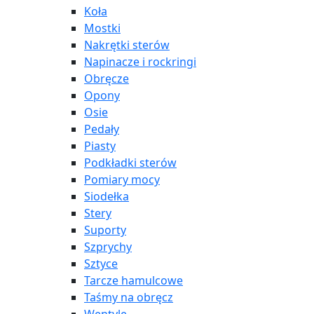
Koła
Mostki
Nakrętki sterów
Napinacze i rockringi
Obręcze
Opony
Osie
Pedały
Piasty
Podkładki sterów
Pomiary mocy
Siodełka
Stery
Suporty
Szprychy
Sztyce
Tarcze hamulcowe
Taśmy na obręcz