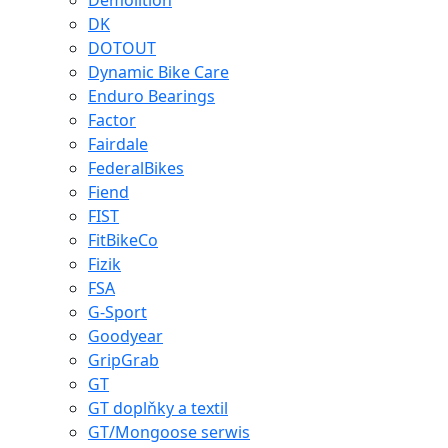
Demolition
DK
DOTOUT
Dynamic Bike Care
Enduro Bearings
Factor
Fairdale
FederalBikes
Fiend
FIST
FitBikeCo
Fizik
FSA
G-Sport
Goodyear
GripGrab
GT
GT doplňky a textil
GT/Mongoose serwis