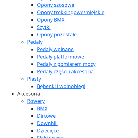
Opony szosowe
Opony trekkingowe/miejskie
Opony BMX
Szytki
Opony pozostałe
Pedały
Pedały wpinane
Pedały platformowe
Pedały z pomiarem mocy
Pedały części i akcesoria
Piasty
Bębenki i wolnobiegi
Akcesoria
Rowery
BMX
Dirtowe
Downhill
Dziecięce