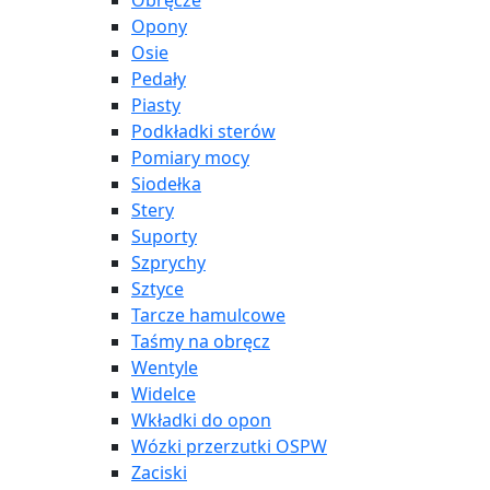
Obręcze
Opony
Osie
Pedały
Piasty
Podkładki sterów
Pomiary mocy
Siodełka
Stery
Suporty
Szprychy
Sztyce
Tarcze hamulcowe
Taśmy na obręcz
Wentyle
Widelce
Wkładki do opon
Wózki przerzutki OSPW
Zaciski