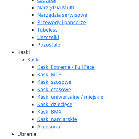
Łożyska
Narzędzia Multi
Narzędzia serwisowe
Przewody i pancerze
Tubeless
Uszczelki
Pozostałe
Kaski
Kaski
Kaski Extreme / Full Face
Kaski MTB
Kaski szosowe
Kaski czasowe
Kaski uniwersalne / miejskie
Kaski dziecięce
Kaski BMX
Kaski narciarskie
Akcesoria
Ubrania