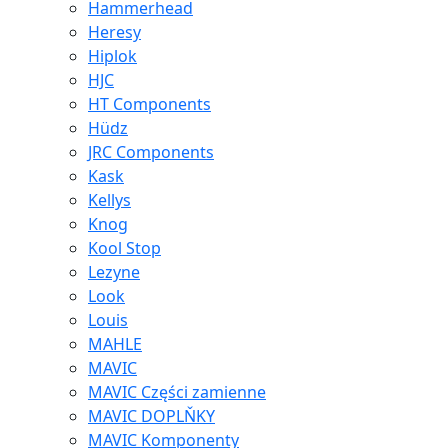
Hammerhead
Heresy
Hiplok
HJC
HT Components
Hüdz
JRC Components
Kask
Kellys
Knog
Kool Stop
Lezyne
Look
Louis
MAHLE
MAVIC
MAVIC Części zamienne
MAVIC DOPLŇKY
MAVIC Komponenty