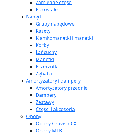
Zamienne części
Pozostałe
Napęd
Grupy napędowe
Kasety
Klamkomanetki i manetki
Korby
Łańcuchy
Manetki
Przerzutki
Zębatki
Amortyzatory i dampery
Amortyzatory przednie
Dampery
Zestawy
Części i akcesoria
Opony
Opony Gravel / CX
Opony MTB