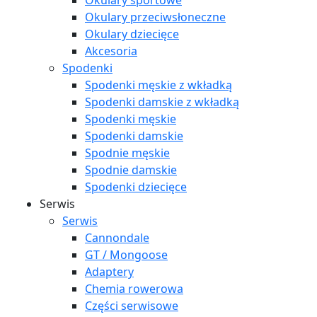
Okulary sportowe
Okulary przeciwsłoneczne
Okulary dziecięce
Akcesoria
Spodenki
Spodenki męskie z wkładką
Spodenki damskie z wkładką
Spodenki męskie
Spodenki damskie
Spodnie męskie
Spodnie damskie
Spodenki dziecięce
Serwis
Serwis
Cannondale
GT / Mongoose
Adaptery
Chemia rowerowa
Części serwisowe