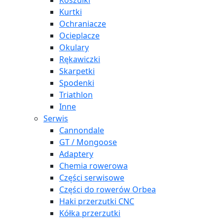
Koszulki
Kurtki
Ochraniacze
Ocieplacze
Okulary
Rękawiczki
Skarpetki
Spodenki
Triathlon
Inne
Serwis
Cannondale
GT / Mongoose
Adaptery
Chemia rowerowa
Części serwisowe
Części do rowerów Orbea
Haki przerzutki CNC
Kółka przerzutki