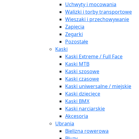
Uchwyty i mocowania
Walizki i torby transportowe
Wieszaki i przechowywanie
Zapięcia
Zegarki
Pozostałe
Kaski
Kaski Extreme / Full Face
Kaski MTB
Kaski szosowe
Kaski czasowe
Kaski uniwersalne / miejskie
Kaski dziecięce
Kaski BMX
Kaski narciarskie
Akcesoria
Ubrania
Bielizna rowerowa
Bluzy