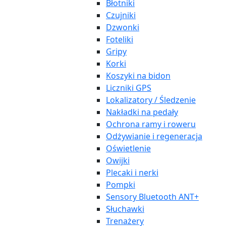
Błotniki
Czujniki
Dzwonki
Foteliki
Gripy
Korki
Koszyki na bidon
Liczniki GPS
Lokalizatory / Śledzenie
Nakładki na pedały
Ochrona ramy i roweru
Odżywianie i regeneracja
Oświetlenie
Owijki
Plecaki i nerki
Pompki
Sensory Bluetooth ANT+
Słuchawki
Trenażery