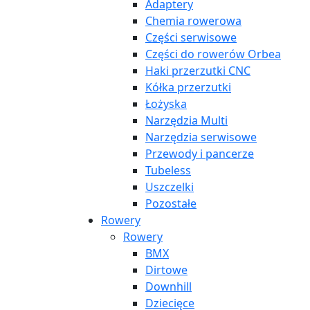
Adaptery
Chemia rowerowa
Części serwisowe
Części do rowerów Orbea
Haki przerzutki CNC
Kółka przerzutki
Łożyska
Narzędzia Multi
Narzędzia serwisowe
Przewody i pancerze
Tubeless
Uszczelki
Pozostałe
Rowery
Rowery
BMX
Dirtowe
Downhill
Dziecięce