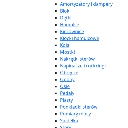
Amortyzatory i dampery
Bloki
Dętki
Hamulce
Kierownice
Klocki hamulcowe
Koła
Mostki
Nakrętki sterów
Napinacze i rockringi
Obręcze
Opony
Osie
Pedały
Piasty
Podkładki sterów
Pomiary mocy
Siodełka
Stery