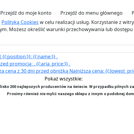
Przejdź do moje konto
Przejdź do menu głównego
P
z
Polityką Cookies
w celu realizacji usług. Korzystanie z wit
. Możesz określić warunki przechowywania lub dostępu d
{{:position:}}:
{{:name:}}
.
rzed promocją:
.
{{:aria_price:}}
.
za cena z 30 dni przed obniżką
Najniższa cena:
{{:lowest_pri
Pokaż wszystkie:
isko 200 najlepszych producentów na świecie. W przypadku pilnych z
ji. P
rosimy również nie mylić naszego sklepu z innym o podobnej dom