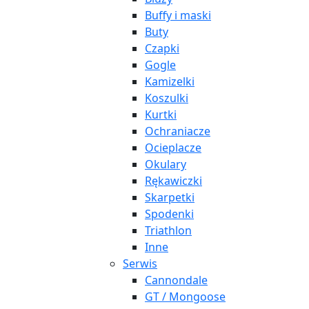
Buffy i maski
Buty
Czapki
Gogle
Kamizelki
Koszulki
Kurtki
Ochraniacze
Ocieplacze
Okulary
Rękawiczki
Skarpetki
Spodenki
Triathlon
Inne
Serwis
Cannondale
GT / Mongoose