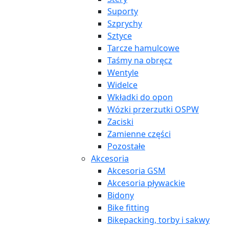
Suporty
Szprychy
Sztyce
Tarcze hamulcowe
Taśmy na obręcz
Wentyle
Widelce
Wkładki do opon
Wózki przerzutki OSPW
Zaciski
Zamienne części
Pozostałe
Akcesoria
Akcesoria GSM
Akcesoria pływackie
Bidony
Bike fitting
Bikepacking, torby i sakwy