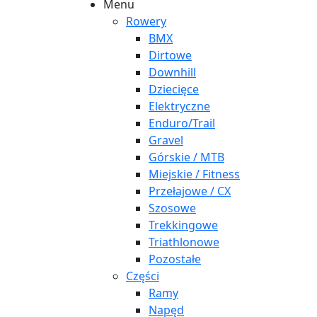
Menu
Rowery
BMX
Dirtowe
Downhill
Dziecięce
Elektryczne
Enduro/Trail
Gravel
Górskie / MTB
Miejskie / Fitness
Przełajowe / CX
Szosowe
Trekkingowe
Triathlonowe
Pozostałe
Części
Ramy
Napęd