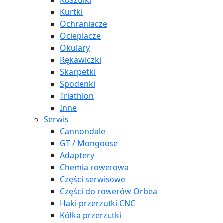
Koszulki
Kurtki
Ochraniacze
Ocieplacze
Okulary
Rękawiczki
Skarpetki
Spodenki
Triathlon
Inne
Serwis
Cannondale
GT / Mongoose
Adaptery
Chemia rowerowa
Części serwisowe
Części do rowerów Orbea
Haki przerzutki CNC
Kółka przerzutki