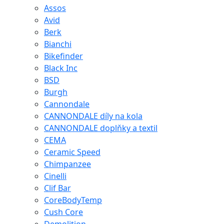
Assos
Avid
Berk
Bianchi
Bikefinder
Black Inc
BSD
Burgh
Cannondale
CANNONDALE díly na kola
CANNONDALE doplňky a textil
CEMA
Ceramic Speed
Chimpanzee
Cinelli
Clif Bar
CoreBodyTemp
Cush Core