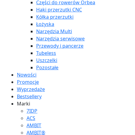
Części do rowerów Orbea
Haki przerzutki CNC
Kółka przerzutki
Łożyska
Narzędzia Multi
Narzędzia serwisowe
Przewody i pancerze
Tubeless
Uszczelki
Pozostałe
Nowości
Promocje
Wyprzedaże
Bestsellery
Marki
7IDP
ACS
AMBIT
AMBIT®