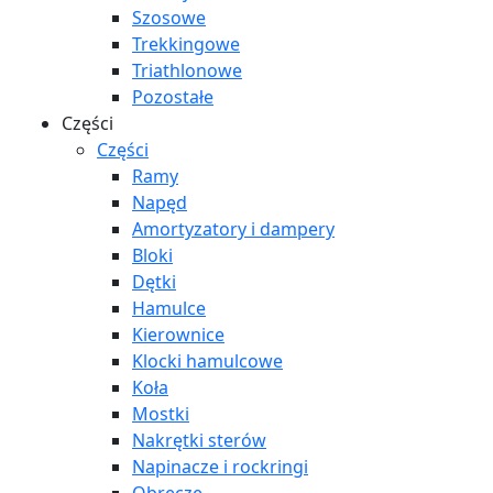
Szosowe
Trekkingowe
Triathlonowe
Pozostałe
Części
Części
Ramy
Napęd
Amortyzatory i dampery
Bloki
Dętki
Hamulce
Kierownice
Klocki hamulcowe
Koła
Mostki
Nakrętki sterów
Napinacze i rockringi