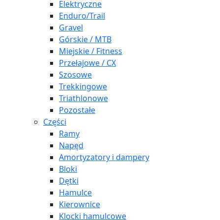
Elektryczne
Enduro/Trail
Gravel
Górskie / MTB
Miejskie / Fitness
Przełajowe / CX
Szosowe
Trekkingowe
Triathlonowe
Pozostałe
Części
Ramy
Napęd
Amortyzatory i dampery
Bloki
Dętki
Hamulce
Kierownice
Klocki hamulcowe