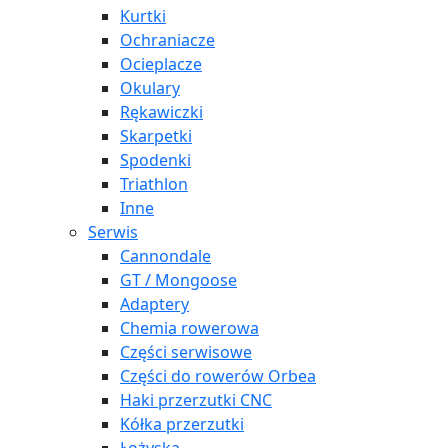
Kurtki
Ochraniacze
Ocieplacze
Okulary
Rękawiczki
Skarpetki
Spodenki
Triathlon
Inne
Serwis
Cannondale
GT / Mongoose
Adaptery
Chemia rowerowa
Części serwisowe
Części do rowerów Orbea
Haki przerzutki CNC
Kółka przerzutki