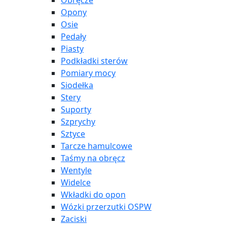
Obręcze
Opony
Osie
Pedały
Piasty
Podkładki sterów
Pomiary mocy
Siodełka
Stery
Suporty
Szprychy
Sztyce
Tarcze hamulcowe
Taśmy na obręcz
Wentyle
Widelce
Wkładki do opon
Wózki przerzutki OSPW
Zaciski