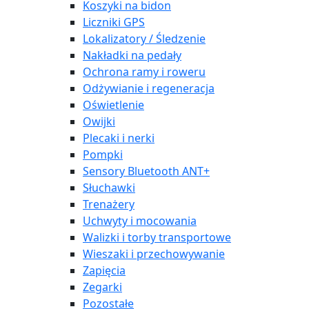
Koszyki na bidon
Liczniki GPS
Lokalizatory / Śledzenie
Nakładki na pedały
Ochrona ramy i roweru
Odżywianie i regeneracja
Oświetlenie
Owijki
Plecaki i nerki
Pompki
Sensory Bluetooth ANT+
Słuchawki
Trenażery
Uchwyty i mocowania
Walizki i torby transportowe
Wieszaki i przechowywanie
Zapięcia
Zegarki
Pozostałe