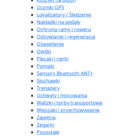
Koszyki na bidon
Liczniki GPS
Lokalizatory / Śledzenie
Nakładki na pedały
Ochrona ramy i roweru
Odżywianie i regeneracja
Oświetlenie
Owijki
Plecaki i nerki
Pompki
Sensory Bluetooth ANT+
Słuchawki
Trenażery
Uchwyty i mocowania
Walizki i torby transportowe
Wieszaki i przechowywanie
Zapięcia
Zegarki
Pozostałe