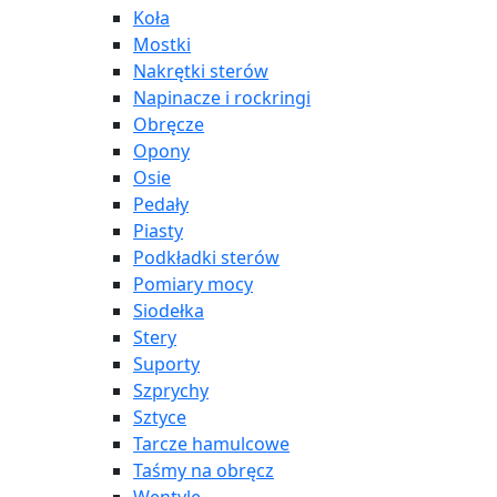
Koła
Mostki
Nakrętki sterów
Napinacze i rockringi
Obręcze
Opony
Osie
Pedały
Piasty
Podkładki sterów
Pomiary mocy
Siodełka
Stery
Suporty
Szprychy
Sztyce
Tarcze hamulcowe
Taśmy na obręcz