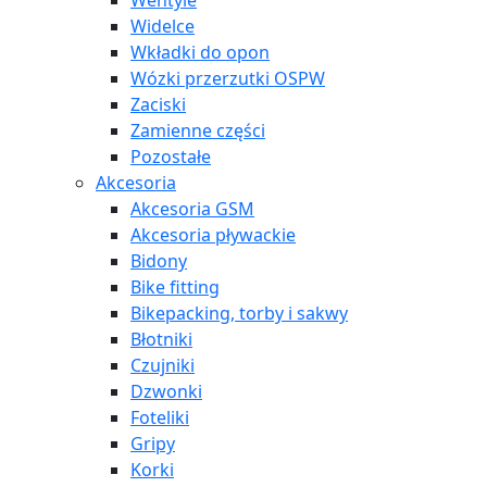
Wentyle
Widelce
Wkładki do opon
Wózki przerzutki OSPW
Zaciski
Zamienne części
Pozostałe
Akcesoria
Akcesoria GSM
Akcesoria pływackie
Bidony
Bike fitting
Bikepacking, torby i sakwy
Błotniki
Czujniki
Dzwonki
Foteliki
Gripy
Korki