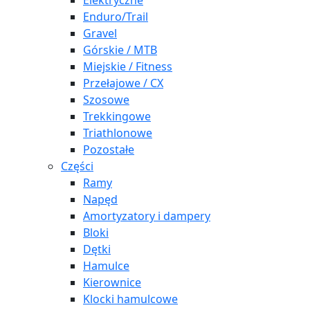
Elektryczne
Enduro/Trail
Gravel
Górskie / MTB
Miejskie / Fitness
Przełajowe / CX
Szosowe
Trekkingowe
Triathlonowe
Pozostałe
Części
Ramy
Napęd
Amortyzatory i dampery
Bloki
Dętki
Hamulce
Kierownice
Klocki hamulcowe