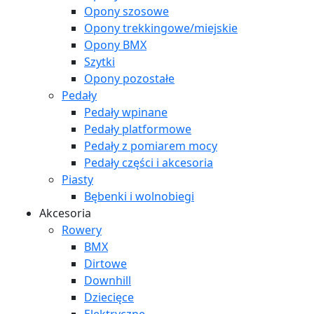
Opony szosowe
Opony trekkingowe/miejskie
Opony BMX
Szytki
Opony pozostałe
Pedały
Pedały wpinane
Pedały platformowe
Pedały z pomiarem mocy
Pedały części i akcesoria
Piasty
Bębenki i wolnobiegi
Akcesoria
Rowery
BMX
Dirtowe
Downhill
Dziecięce