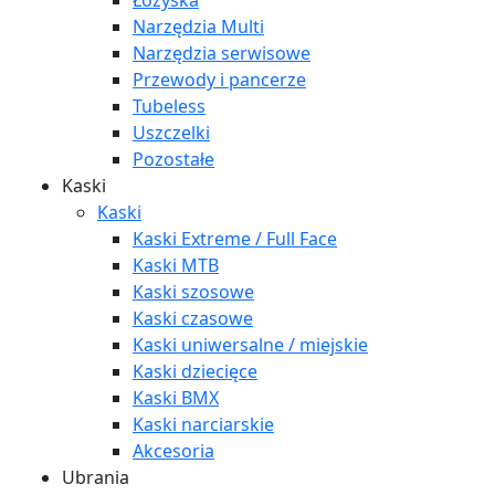
Łożyska
Narzędzia Multi
Narzędzia serwisowe
Przewody i pancerze
Tubeless
Uszczelki
Pozostałe
Kaski
Kaski
Kaski Extreme / Full Face
Kaski MTB
Kaski szosowe
Kaski czasowe
Kaski uniwersalne / miejskie
Kaski dziecięce
Kaski BMX
Kaski narciarskie
Akcesoria
Ubrania