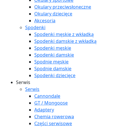
Okulary sportowe
Okulary przeciwsłoneczne
Okulary dziecięce
Akcesoria
Spodenki
Spodenki męskie z wkładką
Spodenki damskie z wkładką
Spodenki męskie
Spodenki damskie
Spodnie męskie
Spodnie damskie
Spodenki dziecięce
Serwis
Serwis
Cannondale
GT / Mongoose
Adaptery
Chemia rowerowa
Części serwisowe