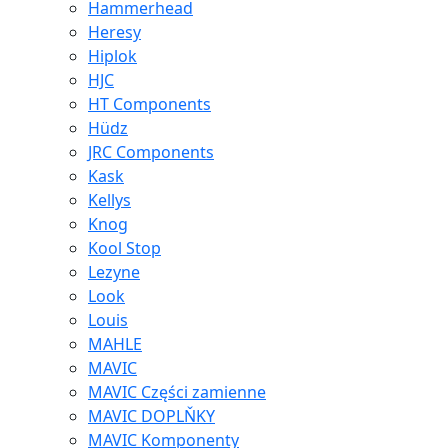
Hammerhead
Heresy
Hiplok
HJC
HT Components
Hüdz
JRC Components
Kask
Kellys
Knog
Kool Stop
Lezyne
Look
Louis
MAHLE
MAVIC
MAVIC Części zamienne
MAVIC DOPLŇKY
MAVIC Komponenty