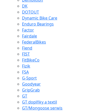
Demolition
DK
DOTOUT
Dynamic Bike Care
Enduro Bearings
Factor
Fairdale
FederalBikes
Fiend
FIST
FitBikeCo
Fizik
FSA
G-Sport
Goodyear
GripGrab
GT
GT doplňky a textil
GT/Mongoose serwis