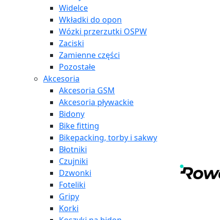
Widelce
Wkładki do opon
Wózki przerzutki OSPW
Zaciski
Zamienne części
Pozostałe
Akcesoria
Akcesoria GSM
Akcesoria pływackie
Bidony
Bike fitting
Bikepacking, torby i sakwy
Błotniki
Czujniki
Dzwonki
Foteliki
Gripy
Korki