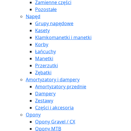
Zamienne części
Pozostałe
Napęd
Grupy napędowe
Kasety
Klamkomanetki i manetki
Korby
Łańcuchy
Manetki
Przerzutki
Zębatki
Amortyzatory i dampery
Amortyzatory przednie
Dampery
Zestawy
Części i akcesoria
Opony
Opony Gravel / CX
Opony MTB