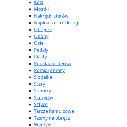
Koła
Mostki
Nakrętki sterów
Napinacze i rockringi
Obręcze
Opony
Osie
Pedały
Piasty
Podkładki sterów
Pomiary mocy
Siodełka
Stery
Suporty
Szprychy
Sztyce
Tarcze hamulcowe
Taśmy na obręcz
Wentyle