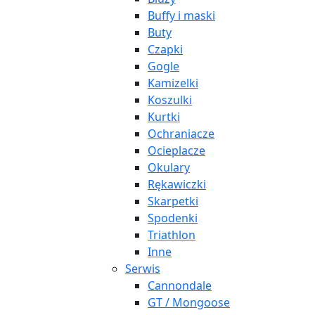
Buffy i maski
Buty
Czapki
Gogle
Kamizelki
Koszulki
Kurtki
Ochraniacze
Ocieplacze
Okulary
Rękawiczki
Skarpetki
Spodenki
Triathlon
Inne
Serwis
Cannondale
GT / Mongoose