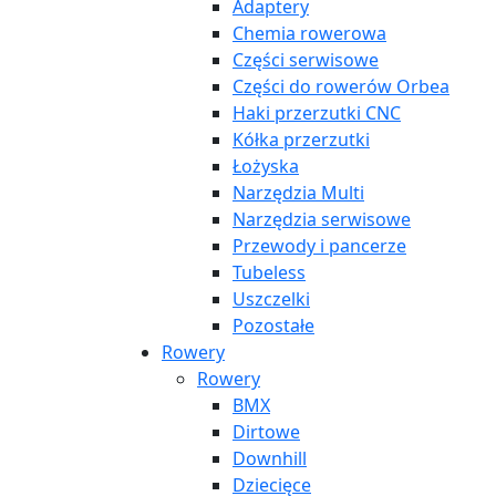
Adaptery
Chemia rowerowa
Części serwisowe
Części do rowerów Orbea
Haki przerzutki CNC
Kółka przerzutki
Łożyska
Narzędzia Multi
Narzędzia serwisowe
Przewody i pancerze
Tubeless
Uszczelki
Pozostałe
Rowery
Rowery
BMX
Dirtowe
Downhill
Dziecięce