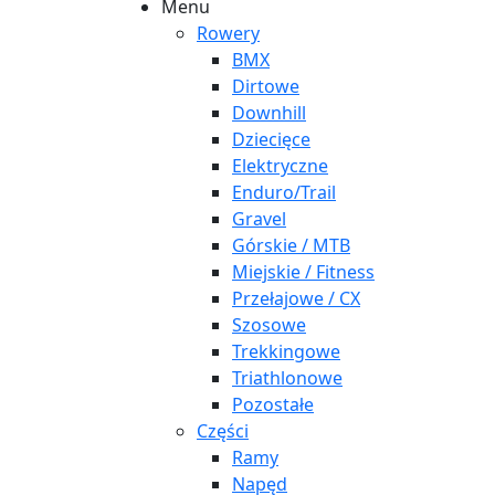
Menu
Rowery
BMX
Dirtowe
Downhill
Dziecięce
Elektryczne
Enduro/Trail
Gravel
Górskie / MTB
Miejskie / Fitness
Przełajowe / CX
Szosowe
Trekkingowe
Triathlonowe
Pozostałe
Części
Ramy
Napęd