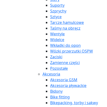
Suporty
Szprychy
Sztyce
Tarcze hamulcowe
Taśmy na obręcz
Wentyle
Widelce
Wkładki do opon
Wózki przerzutki OSPW
Zaciski
Zamienne części
Pozostałe
Akcesoria
Akcesoria GSM
Akcesoria pływackie
Bidony
Bike fitting
Bikepacking, torby i sakwy