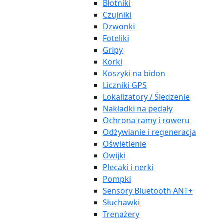
Błotniki
Czujniki
Dzwonki
Foteliki
Gripy
Korki
Koszyki na bidon
Liczniki GPS
Lokalizatory / Śledzenie
Nakładki na pedały
Ochrona ramy i roweru
Odżywianie i regeneracja
Oświetlenie
Owijki
Plecaki i nerki
Pompki
Sensory Bluetooth ANT+
Słuchawki
Trenażery