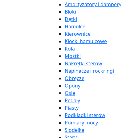
Amortyzatory i dampery
Bloki
Dętki
Hamulce
Kierownice
Klocki hamulcowe
Koła
Mostki
Nakrętki sterów
Napinacze i rockringi
Obręcze
Opony
Osie
Pedały
Piasty
Podkładki sterów
Pomiary mocy
Siodełka
Stery