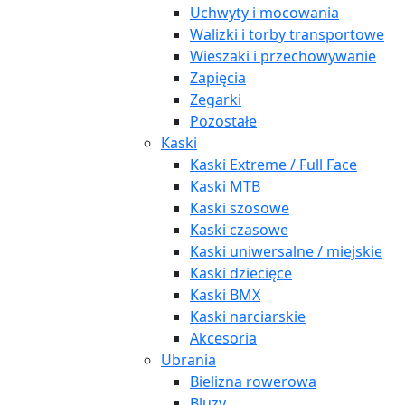
Uchwyty i mocowania
Walizki i torby transportowe
Wieszaki i przechowywanie
Zapięcia
Zegarki
Pozostałe
Kaski
Kaski Extreme / Full Face
Kaski MTB
Kaski szosowe
Kaski czasowe
Kaski uniwersalne / miejskie
Kaski dziecięce
Kaski BMX
Kaski narciarskie
Akcesoria
Ubrania
Bielizna rowerowa
Bluzy