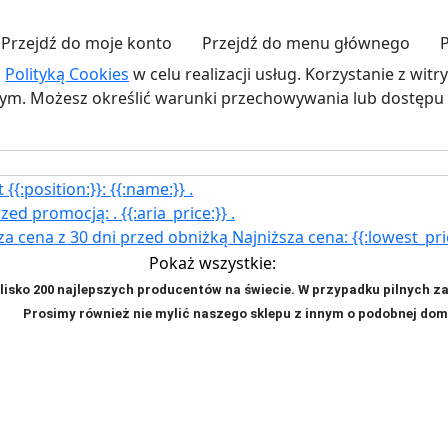
Przejdź do moje konto
Przejdź do menu głównego
P
z
Polityką Cookies
w celu realizacji usług. Korzystanie z wit
. Możesz określić warunki przechowywania lub dostępu d
{{:position:}}:
{{:name:}}
.
rzed promocją:
.
{{:aria_price:}}
.
za cena z 30 dni przed obniżką
Najniższa cena:
{{:lowest_pri
Pokaż wszystkie:
isko 200 najlepszych producentów na świecie. W przypadku pilnych z
ji. P
rosimy również nie mylić naszego sklepu z innym o podobnej dom