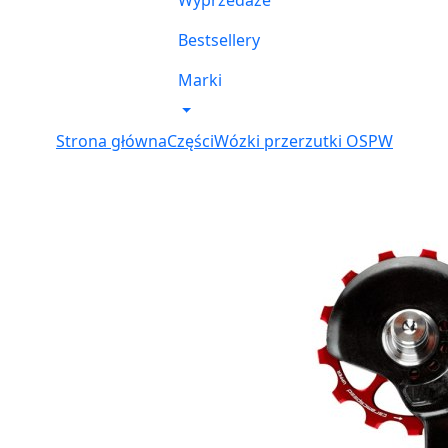
Wyprzedaże
Bestsellery
Marki
Strona główna
Części
Wózki przerzutki OSPW