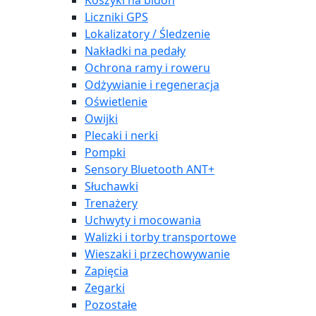
Koszyki na bidon
Liczniki GPS
Lokalizatory / Śledzenie
Nakładki na pedały
Ochrona ramy i roweru
Odżywianie i regeneracja
Oświetlenie
Owijki
Plecaki i nerki
Pompki
Sensory Bluetooth ANT+
Słuchawki
Trenażery
Uchwyty i mocowania
Walizki i torby transportowe
Wieszaki i przechowywanie
Zapięcia
Zegarki
Pozostałe