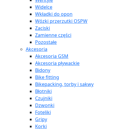
Wentyle
Widelce
Wkładki do opon
Wózki przerzutki OSPW
Zaciski
Zamienne części
Pozostałe
Akcesoria
Akcesoria GSM
Akcesoria pływackie
Bidony
Bike fitting
Bikepacking, torby i sakwy
Błotniki
Czujniki
Dzwonki
Foteliki
Gripy
Korki