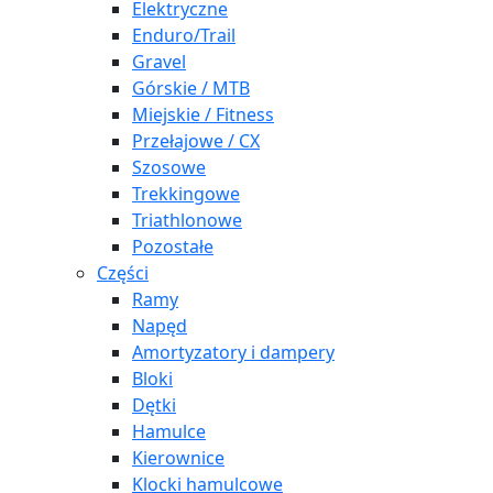
Elektryczne
Enduro/Trail
Gravel
Górskie / MTB
Miejskie / Fitness
Przełajowe / CX
Szosowe
Trekkingowe
Triathlonowe
Pozostałe
Części
Ramy
Napęd
Amortyzatory i dampery
Bloki
Dętki
Hamulce
Kierownice
Klocki hamulcowe