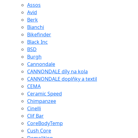
Assos
Avid
Berk
Bianchi
Bikefinder
Black Inc
BSD
Burgh
Cannondale
CANNONDALE díly na kola
CANNONDALE doplňky a textil
CEMA
Ceramic Speed
Chimpanzee
Cinelli
Clif Bar
CoreBodyTemp
Cush Core