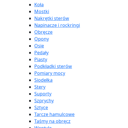
Koła
Mostki
Nakrętki sterów
Napinacze i rockringi
Obręcze
Opony
Osie
Pedały
Piasty
Podkładki sterów
Pomiary mocy
Siodełka
Stery
Suporty
Szprychy
Sztyce
Tarcze hamulcowe
Taśmy na obręcz