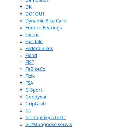
Demolition
DK
DOTOUT
Dynamic Bike Care
Enduro Bearings
Factor
Fairdale
FederalBikes
Fiend
FIST
FitBikeCo
Fizik
FSA
G-Sport
Goodyear
GripGrab
GT
GT doplňky a textil
GT/Mongoose serwis