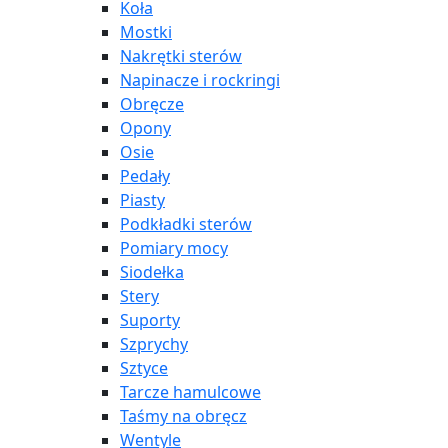
Koła
Mostki
Nakrętki sterów
Napinacze i rockringi
Obręcze
Opony
Osie
Pedały
Piasty
Podkładki sterów
Pomiary mocy
Siodełka
Stery
Suporty
Szprychy
Sztyce
Tarcze hamulcowe
Taśmy na obręcz
Wentyle