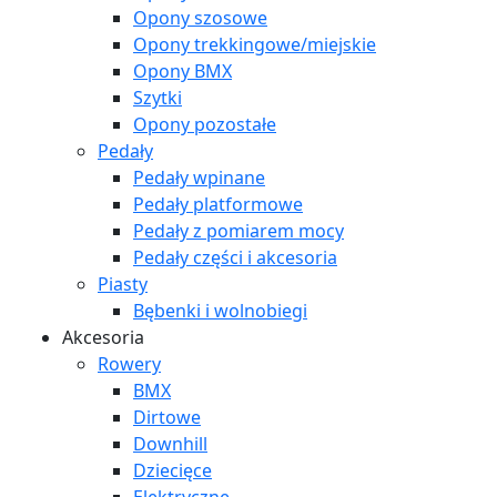
Opony szosowe
Opony trekkingowe/miejskie
Opony BMX
Szytki
Opony pozostałe
Pedały
Pedały wpinane
Pedały platformowe
Pedały z pomiarem mocy
Pedały części i akcesoria
Piasty
Bębenki i wolnobiegi
Akcesoria
Rowery
BMX
Dirtowe
Downhill
Dziecięce