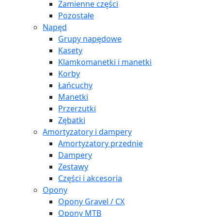
Zamienne części
Pozostałe
Napęd
Grupy napędowe
Kasety
Klamkomanetki i manetki
Korby
Łańcuchy
Manetki
Przerzutki
Zębatki
Amortyzatory i dampery
Amortyzatory przednie
Dampery
Zestawy
Części i akcesoria
Opony
Opony Gravel / CX
Opony MTB