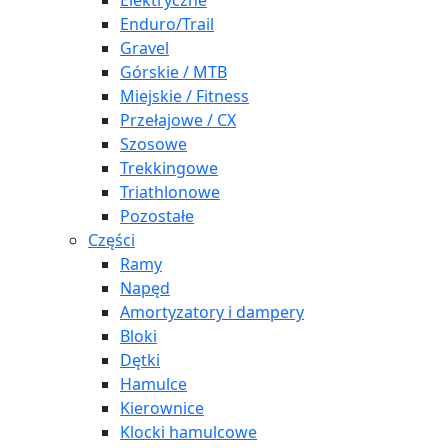
Elektryczne
Enduro/Trail
Gravel
Górskie / MTB
Miejskie / Fitness
Przełajowe / CX
Szosowe
Trekkingowe
Triathlonowe
Pozostałe
Części
Ramy
Napęd
Amortyzatory i dampery
Bloki
Dętki
Hamulce
Kierownice
Klocki hamulcowe