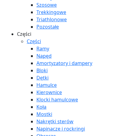
Szosowe
Trekkingowe
Triathlonowe
Pozostałe
Części
Części
Ramy
Napęd
Amortyzatory i dampery
Bloki
Dętki
Hamulce
Kierownice
Klocki hamulcowe
Koła
Mostki
Nakrętki sterów
Napinacze i rockringi