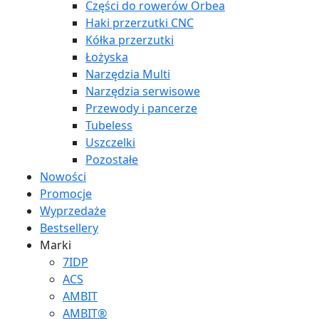
Części do rowerów Orbea
Haki przerzutki CNC
Kółka przerzutki
Łożyska
Narzędzia Multi
Narzędzia serwisowe
Przewody i pancerze
Tubeless
Uszczelki
Pozostałe
Nowości
Promocje
Wyprzedaże
Bestsellery
Marki
7IDP
ACS
AMBIT
AMBIT®