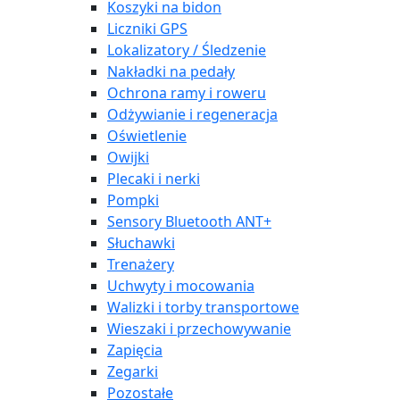
Koszyki na bidon
Liczniki GPS
Lokalizatory / Śledzenie
Nakładki na pedały
Ochrona ramy i roweru
Odżywianie i regeneracja
Oświetlenie
Owijki
Plecaki i nerki
Pompki
Sensory Bluetooth ANT+
Słuchawki
Trenażery
Uchwyty i mocowania
Walizki i torby transportowe
Wieszaki i przechowywanie
Zapięcia
Zegarki
Pozostałe