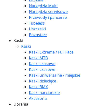
Łożyska
Narzędzia Multi
Narzędzia serwisowe
Przewody i pancerze
Tubeless
Uszczelki
Pozostałe
Kaski
Kaski
Kaski Extreme / Full Face
Kaski MTB
Kaski szosowe
Kaski czasowe
Kaski uniwersalne / miejskie
Kaski dziecięce
Kaski BMX
Kaski narciarskie
Akcesoria
Ubrania