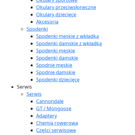
Okulary sportowe
Okulary przeciwsłoneczne
Okulary dziecięce
Akcesoria
Spodenki
Spodenki męskie z wkładką
Spodenki damskie z wkładką
Spodenki męskie
Spodenki damskie
Spodnie męskie
Spodnie damskie
Spodenki dziecięce
Serwis
Serwis
Cannondale
GT / Mongoose
Adaptery
Chemia rowerowa
Części serwisowe