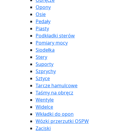
Obręcze
Opony
Osie
Pedały
Piasty
Podkładki sterów
Pomiary mocy
Siodełka
Stery
Suporty
Szprychy
Sztyce
Tarcze hamulcowe
Taśmy na obręcz
Wentyle
Widelce
Wkładki do opon
Wózki przerzutki OSPW
Zaciski