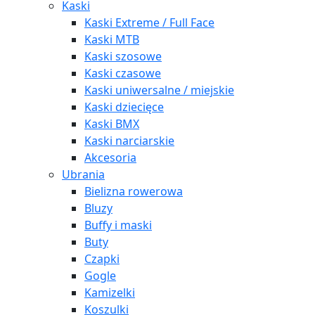
Kaski
Kaski Extreme / Full Face
Kaski MTB
Kaski szosowe
Kaski czasowe
Kaski uniwersalne / miejskie
Kaski dziecięce
Kaski BMX
Kaski narciarskie
Akcesoria
Ubrania
Bielizna rowerowa
Bluzy
Buffy i maski
Buty
Czapki
Gogle
Kamizelki
Koszulki