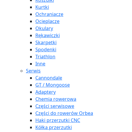
Koszulki
Kurtki
Ochraniacze
Ocieplacze
Okulary
Rękawiczki
Skarpetki
Spodenki
Triathlon
Inne
Serwis
Cannondale
GT / Mongoose
Adaptery
Chemia rowerowa
Części serwisowe
Części do rowerów Orbea
Haki przerzutki CNC
Kółka przerzutki