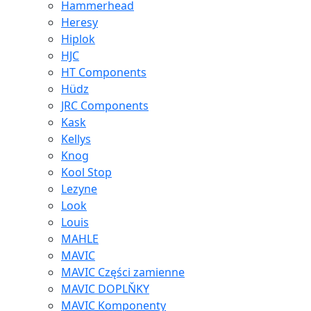
Hammerhead
Heresy
Hiplok
HJC
HT Components
Hüdz
JRC Components
Kask
Kellys
Knog
Kool Stop
Lezyne
Look
Louis
MAHLE
MAVIC
MAVIC Części zamienne
MAVIC DOPLŇKY
MAVIC Komponenty