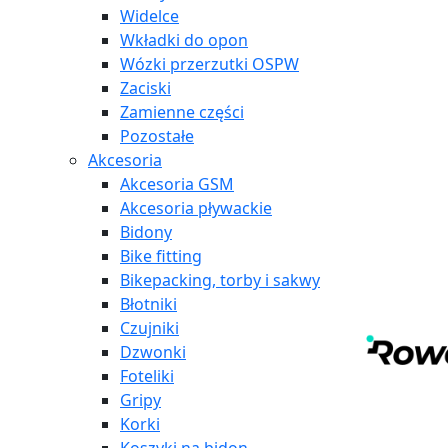
Widelce
Wkładki do opon
Wózki przerzutki OSPW
Zaciski
Zamienne części
Pozostałe
Akcesoria
Akcesoria GSM
Akcesoria pływackie
Bidony
Bike fitting
Bikepacking, torby i sakwy
Błotniki
Czujniki
Dzwonki
Foteliki
Gripy
Korki