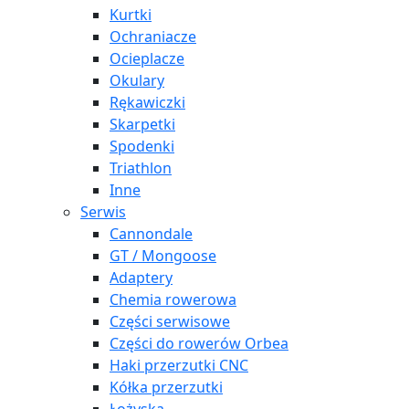
Kurtki
Ochraniacze
Ocieplacze
Okulary
Rękawiczki
Skarpetki
Spodenki
Triathlon
Inne
Serwis
Cannondale
GT / Mongoose
Adaptery
Chemia rowerowa
Części serwisowe
Części do rowerów Orbea
Haki przerzutki CNC
Kółka przerzutki