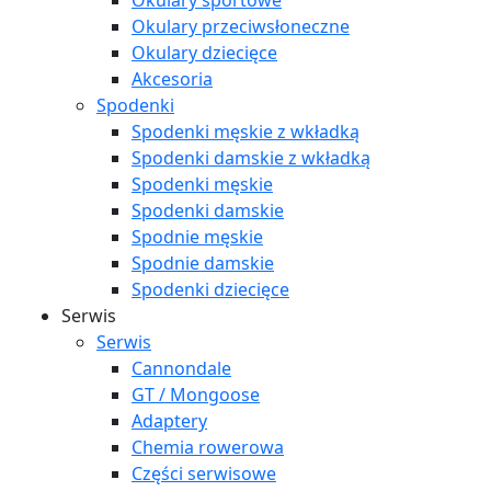
Okulary sportowe
Okulary przeciwsłoneczne
Okulary dziecięce
Akcesoria
Spodenki
Spodenki męskie z wkładką
Spodenki damskie z wkładką
Spodenki męskie
Spodenki damskie
Spodnie męskie
Spodnie damskie
Spodenki dziecięce
Serwis
Serwis
Cannondale
GT / Mongoose
Adaptery
Chemia rowerowa
Części serwisowe