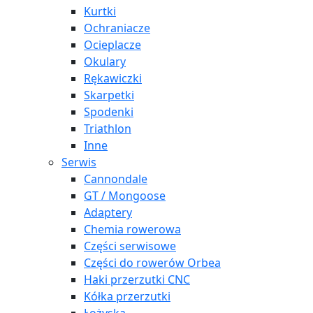
Kurtki
Ochraniacze
Ocieplacze
Okulary
Rękawiczki
Skarpetki
Spodenki
Triathlon
Inne
Serwis
Cannondale
GT / Mongoose
Adaptery
Chemia rowerowa
Części serwisowe
Części do rowerów Orbea
Haki przerzutki CNC
Kółka przerzutki