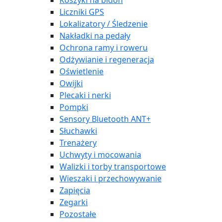
Koszyki na bidon
Liczniki GPS
Lokalizatory / Śledzenie
Nakładki na pedały
Ochrona ramy i roweru
Odżywianie i regeneracja
Oświetlenie
Owijki
Plecaki i nerki
Pompki
Sensory Bluetooth ANT+
Słuchawki
Trenażery
Uchwyty i mocowania
Walizki i torby transportowe
Wieszaki i przechowywanie
Zapięcia
Zegarki
Pozostałe