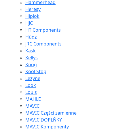
Hammerhead
Heresy
Hiplok
HJC
HT Components
Hüdz
JRC Components
Kask
Kellys
Knog
Kool Stop
Lezyne
Look
Louis
MAHLE
MAVIC
MAVIC Części zamienne
MAVIC DOPLŇKY
MAVIC Komponenty