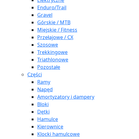
Elektryczne
Enduro/Trail
Gravel
Górskie / MTB
Miejskie / Fitness
Przełajowe / CX
Szosowe
Trekkingowe
Triathlonowe
Pozostałe
Części
Ramy
Napęd
Amortyzatory i dampery
Bloki
Dętki
Hamulce
Kierownice
Klocki hamulcowe