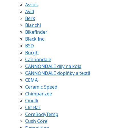
Assos
Avid
Berk
Bianchi
Bikefinder
Black Inc
BSD
Burgh
Cannondale
CANNONDALE díly na kola
CANNONDALE doplňky a textil
CEMA
Ceramic Speed
Chimpanzee
Cinelli
Clif Bar
CoreBodyTemp
Cush Core