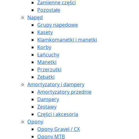
Zamienne części
Pozostałe
Napęd
Grupy napędowe
Kasety
Klamkomanetki i manetki
Korby
Łańcuchy
Manetki
Przerzutki
Zębatki
Amortyzatory i dampery
Amortyzatory przednie
Dampery
Zestawy
Części i akcesoria
Opony
Opony Gravel / CX
Opony MTB