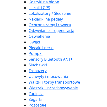
Koszyki na bidon
Liczniki GPS
Lokalizatory / Śledzenie
Nakładki na pedały
Ochrona ramy i roweru
Odżywianie i regeneracja
Oświetlenie
Owijki
Plecaki i nerki
Pompki
Sensory Bluetooth ANT+
Słuchawki
Trenażery
Uchwyty i mocowania
Walizki i torby transportowe
Wieszaki i przechowywanie
Zapięcia
Zegarki
Pozostałe