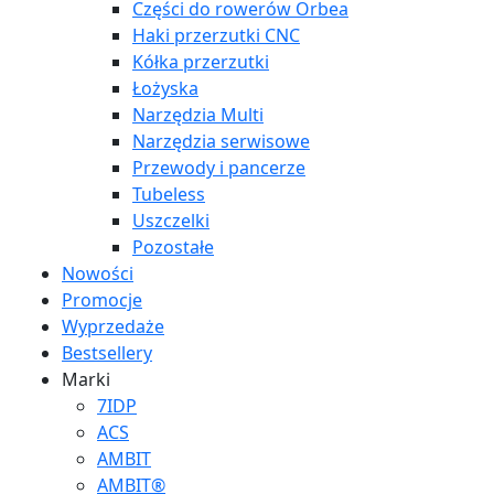
Części do rowerów Orbea
Haki przerzutki CNC
Kółka przerzutki
Łożyska
Narzędzia Multi
Narzędzia serwisowe
Przewody i pancerze
Tubeless
Uszczelki
Pozostałe
Nowości
Promocje
Wyprzedaże
Bestsellery
Marki
7IDP
ACS
AMBIT
AMBIT®