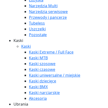
Łożyska
Narzędzia Multi
Narzędzia serwisowe
Przewody i pancerze
Tubeless
Uszczelki
Pozostałe
Kaski
Kaski
Kaski Extreme / Full Face
Kaski MTB
Kaski szosowe
Kaski czasowe
Kaski uniwersalne / miejskie
Kaski dziecięce
Kaski BMX
Kaski narciarskie
Akcesoria
Ubrania