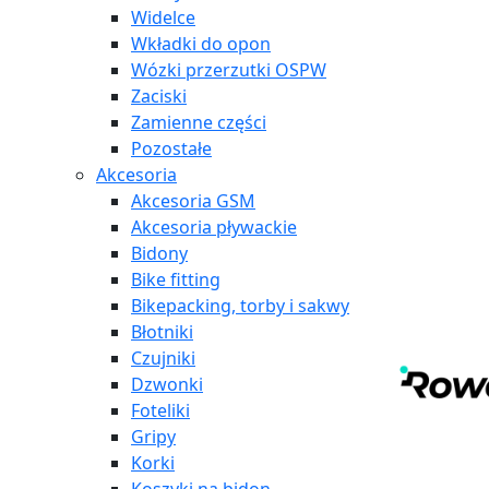
Widelce
Wkładki do opon
Wózki przerzutki OSPW
Zaciski
Zamienne części
Pozostałe
Akcesoria
Akcesoria GSM
Akcesoria pływackie
Bidony
Bike fitting
Bikepacking, torby i sakwy
Błotniki
Czujniki
Dzwonki
Foteliki
Gripy
Korki