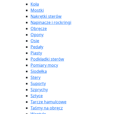
Koła
Mostki
Nakrętki sterów
Napinacze i rockringi
Obręcze
Opony
Osie
Pedały
Piasty
Podkładki sterów
Pomiary mocy
Siodełka
Stery
Suporty
Szprychy
Sztyce
Tarcze hamulcowe
Taśmy na obręcz