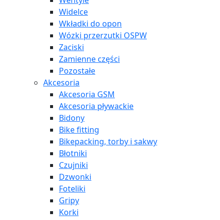
Wentyle
Widelce
Wkładki do opon
Wózki przerzutki OSPW
Zaciski
Zamienne części
Pozostałe
Akcesoria
Akcesoria GSM
Akcesoria pływackie
Bidony
Bike fitting
Bikepacking, torby i sakwy
Błotniki
Czujniki
Dzwonki
Foteliki
Gripy
Korki