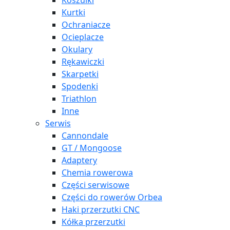
Koszulki
Kurtki
Ochraniacze
Ocieplacze
Okulary
Rękawiczki
Skarpetki
Spodenki
Triathlon
Inne
Serwis
Cannondale
GT / Mongoose
Adaptery
Chemia rowerowa
Części serwisowe
Części do rowerów Orbea
Haki przerzutki CNC
Kółka przerzutki