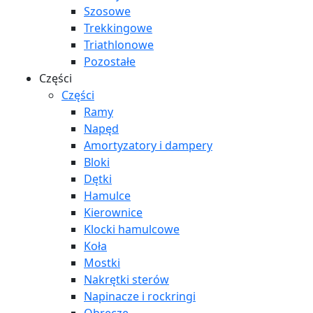
Szosowe
Trekkingowe
Triathlonowe
Pozostałe
Części
Części
Ramy
Napęd
Amortyzatory i dampery
Bloki
Dętki
Hamulce
Kierownice
Klocki hamulcowe
Koła
Mostki
Nakrętki sterów
Napinacze i rockringi