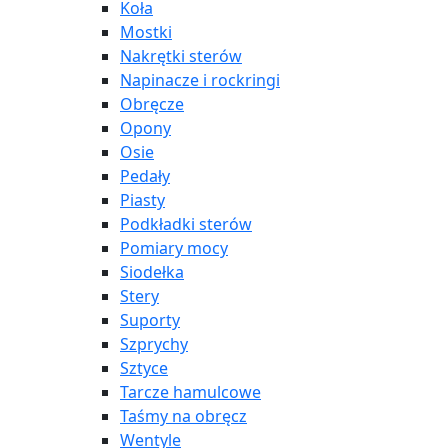
Koła
Mostki
Nakrętki sterów
Napinacze i rockringi
Obręcze
Opony
Osie
Pedały
Piasty
Podkładki sterów
Pomiary mocy
Siodełka
Stery
Suporty
Szprychy
Sztyce
Tarcze hamulcowe
Taśmy na obręcz
Wentyle