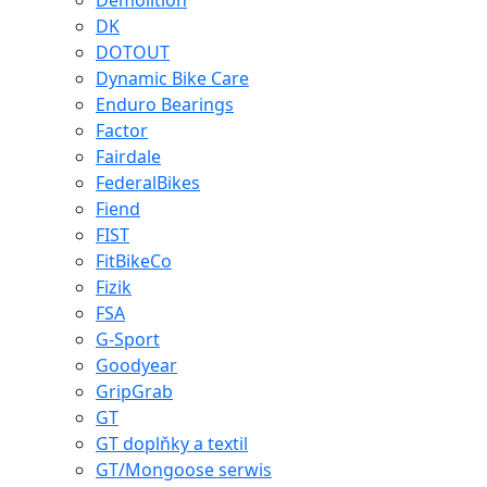
Demolition
DK
DOTOUT
Dynamic Bike Care
Enduro Bearings
Factor
Fairdale
FederalBikes
Fiend
FIST
FitBikeCo
Fizik
FSA
G-Sport
Goodyear
GripGrab
GT
GT doplňky a textil
GT/Mongoose serwis