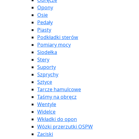
Obręcze
Opony
Osie
Pedały
Piasty
Podkładki sterów
Pomiary mocy
Siodełka
Stery
Suporty
Szprychy
Sztyce
Tarcze hamulcowe
Taśmy na obręcz
Wentyle
Widelce
Wkładki do opon
Wózki przerzutki OSPW
Zaciski