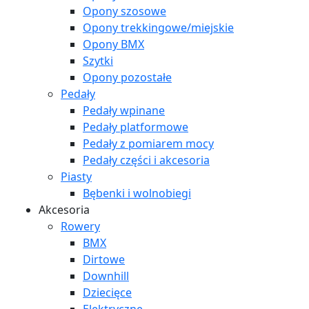
Opony szosowe
Opony trekkingowe/miejskie
Opony BMX
Szytki
Opony pozostałe
Pedały
Pedały wpinane
Pedały platformowe
Pedały z pomiarem mocy
Pedały części i akcesoria
Piasty
Bębenki i wolnobiegi
Akcesoria
Rowery
BMX
Dirtowe
Downhill
Dziecięce