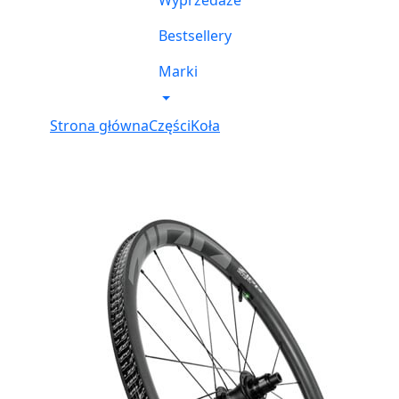
Wyprzedaże
Bestsellery
Marki
Strona główna
Części
Koła