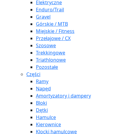
Elektryczne
Enduro/Trail
Gravel
Górskie / MTB
Miejskie / Fitness
Przełajowe / CX
Szosowe
Trekkingowe
Triathlonowe
Pozostałe
Części
Ramy
Napęd
Amortyzatory i dampery
Bloki
Dętki
Hamulce
Kierownice
Klocki hamulcowe