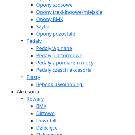
Opony szosowe
Opony trekkingowe/miejskie
Opony BMX
Szytki
Opony pozostałe
Pedały
Pedały wpinane
Pedały platformowe
Pedały z pomiarem mocy
Pedały części i akcesoria
Piasty
Bębenki i wolnobiegi
Akcesoria
Rowery
BMX
Dirtowe
Downhill
Dziecięce