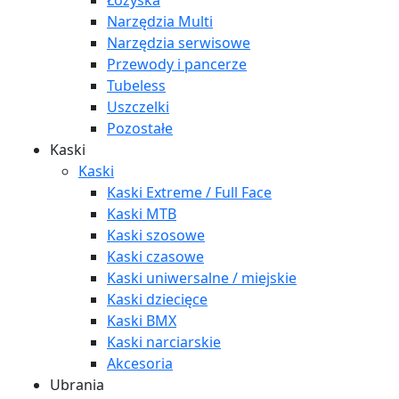
Łożyska
Narzędzia Multi
Narzędzia serwisowe
Przewody i pancerze
Tubeless
Uszczelki
Pozostałe
Kaski
Kaski
Kaski Extreme / Full Face
Kaski MTB
Kaski szosowe
Kaski czasowe
Kaski uniwersalne / miejskie
Kaski dziecięce
Kaski BMX
Kaski narciarskie
Akcesoria
Ubrania