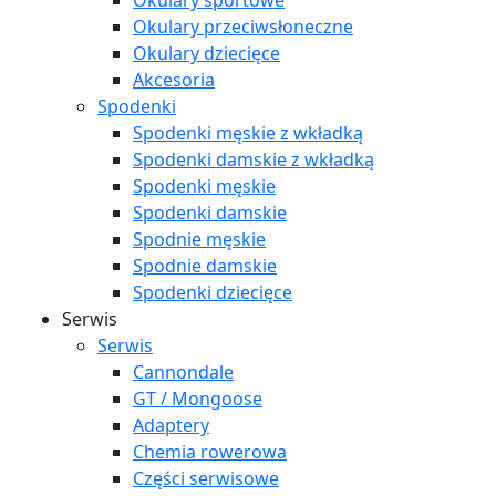
Okulary sportowe
Okulary przeciwsłoneczne
Okulary dziecięce
Akcesoria
Spodenki
Spodenki męskie z wkładką
Spodenki damskie z wkładką
Spodenki męskie
Spodenki damskie
Spodnie męskie
Spodnie damskie
Spodenki dziecięce
Serwis
Serwis
Cannondale
GT / Mongoose
Adaptery
Chemia rowerowa
Części serwisowe