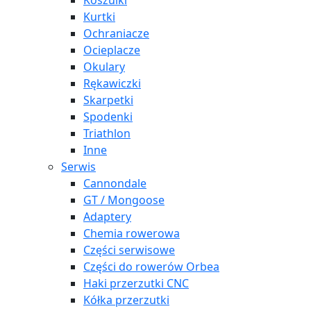
Koszulki
Kurtki
Ochraniacze
Ocieplacze
Okulary
Rękawiczki
Skarpetki
Spodenki
Triathlon
Inne
Serwis
Cannondale
GT / Mongoose
Adaptery
Chemia rowerowa
Części serwisowe
Części do rowerów Orbea
Haki przerzutki CNC
Kółka przerzutki