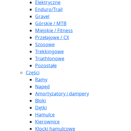
Elektryczne
Enduro/Trail
Gravel
Górskie / MTB
Miejskie / Fitness
Przełajowe / CX
Szosowe
Trekkingowe
Triathlonowe
Pozostałe
Części
Ramy
Napęd
Amortyzatory i dampery
Bloki
Dętki
Hamulce
Kierownice
Klocki hamulcowe