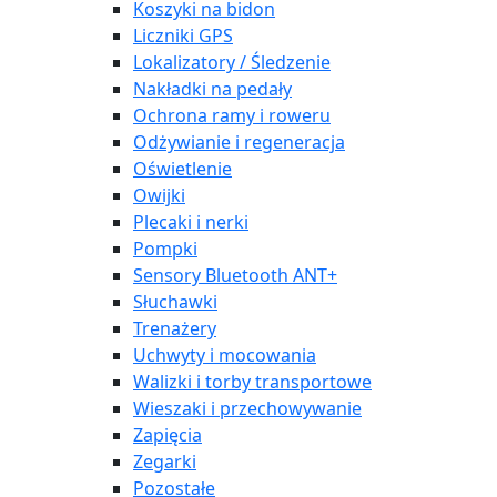
Koszyki na bidon
Liczniki GPS
Lokalizatory / Śledzenie
Nakładki na pedały
Ochrona ramy i roweru
Odżywianie i regeneracja
Oświetlenie
Owijki
Plecaki i nerki
Pompki
Sensory Bluetooth ANT+
Słuchawki
Trenażery
Uchwyty i mocowania
Walizki i torby transportowe
Wieszaki i przechowywanie
Zapięcia
Zegarki
Pozostałe