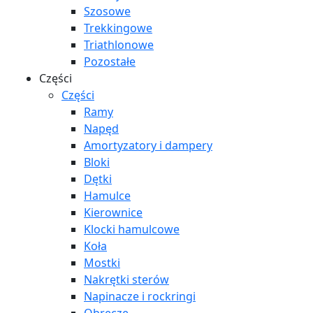
Szosowe
Trekkingowe
Triathlonowe
Pozostałe
Części
Części
Ramy
Napęd
Amortyzatory i dampery
Bloki
Dętki
Hamulce
Kierownice
Klocki hamulcowe
Koła
Mostki
Nakrętki sterów
Napinacze i rockringi