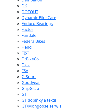
Demolition
DK
DOTOUT
Dynamic Bike Care
Enduro Bearings
Factor
Fairdale
FederalBikes
Fiend
FIST
FitBikeCo
Fizik
FSA
G-Sport
Goodyear
GripGrab
GT
GT doplňky a textil
GT/Mongoose serwis