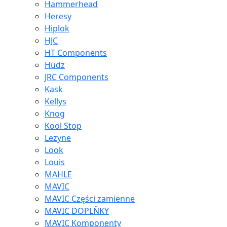
Hammerhead
Heresy
Hiplok
HJC
HT Components
Hüdz
JRC Components
Kask
Kellys
Knog
Kool Stop
Lezyne
Look
Louis
MAHLE
MAVIC
MAVIC Części zamienne
MAVIC DOPLŇKY
MAVIC Komponenty