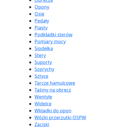
Obręcze
Opony
Osie
Pedały
Piasty
Podkładki sterów
Pomiary mocy
Siodełka
Stery
Suporty
Szprychy
Sztyce
Tarcze hamulcowe
Taśmy na obręcz
Wentyle
Widelce
Wkładki do opon
Wózki przerzutki OSPW
Zaciski