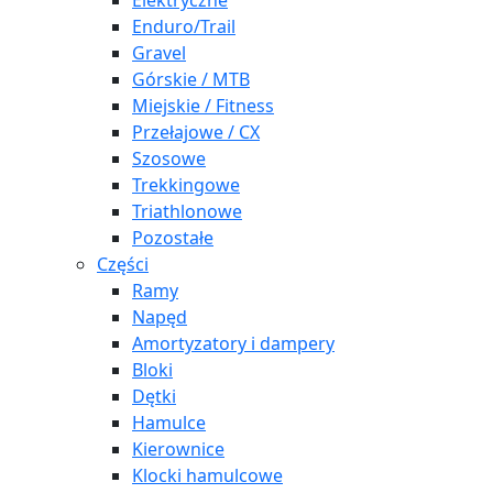
Elektryczne
Enduro/Trail
Gravel
Górskie / MTB
Miejskie / Fitness
Przełajowe / CX
Szosowe
Trekkingowe
Triathlonowe
Pozostałe
Części
Ramy
Napęd
Amortyzatory i dampery
Bloki
Dętki
Hamulce
Kierownice
Klocki hamulcowe