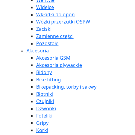
Wentyle
Widelce
Wkładki do opon
Wózki przerzutki OSPW
Zaciski
Zamienne części
Pozostałe
Akcesoria
Akcesoria GSM
Akcesoria pływackie
Bidony
Bike fitting
Bikepacking, torby i sakwy
Błotniki
Czujniki
Dzwonki
Foteliki
Gripy
Korki