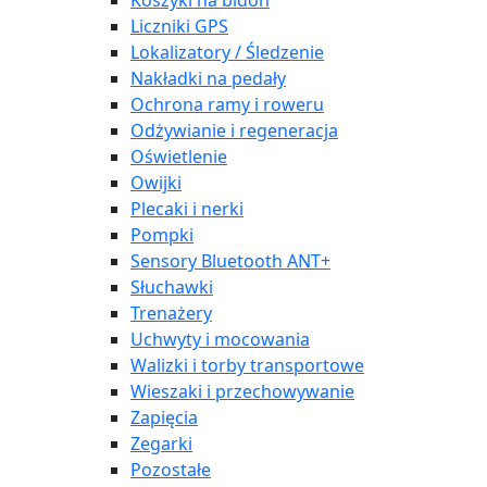
Koszyki na bidon
Liczniki GPS
Lokalizatory / Śledzenie
Nakładki na pedały
Ochrona ramy i roweru
Odżywianie i regeneracja
Oświetlenie
Owijki
Plecaki i nerki
Pompki
Sensory Bluetooth ANT+
Słuchawki
Trenażery
Uchwyty i mocowania
Walizki i torby transportowe
Wieszaki i przechowywanie
Zapięcia
Zegarki
Pozostałe