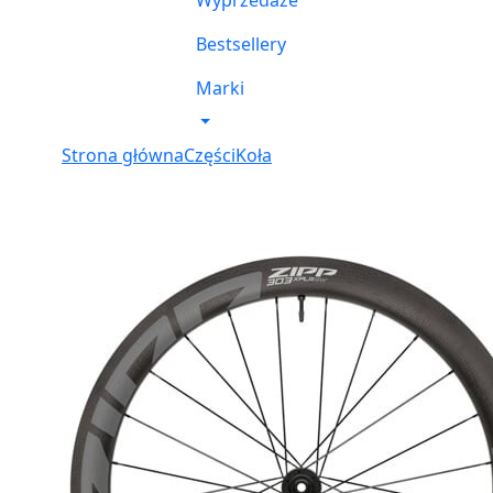
Wyprzedaże
Bestsellery
Marki
Strona główna
Części
Koła