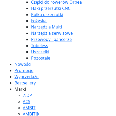
Części do rowerów Orbea
Haki przerzutki CNC
Kółka przerzutki
Łożyska
Narzędzia Multi
Narzędzia serwisowe
Przewody i pancerze
Tubeless
Uszczelki
Pozostałe
Nowości
Promocje
Wyprzedaże
Bestsellery
Marki
7IDP
ACS
AMBIT
AMBIT®