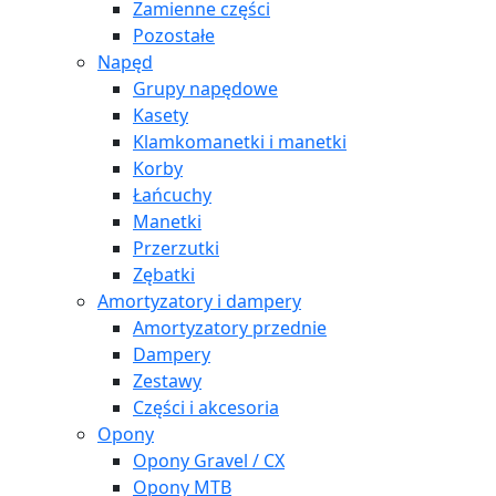
Zamienne części
Pozostałe
Napęd
Grupy napędowe
Kasety
Klamkomanetki i manetki
Korby
Łańcuchy
Manetki
Przerzutki
Zębatki
Amortyzatory i dampery
Amortyzatory przednie
Dampery
Zestawy
Części i akcesoria
Opony
Opony Gravel / CX
Opony MTB