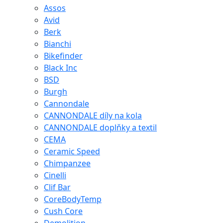
Assos
Avid
Berk
Bianchi
Bikefinder
Black Inc
BSD
Burgh
Cannondale
CANNONDALE díly na kola
CANNONDALE doplňky a textil
CEMA
Ceramic Speed
Chimpanzee
Cinelli
Clif Bar
CoreBodyTemp
Cush Core