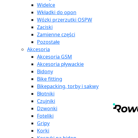
Widelce
Wkładki do opon
Wózki przerzutki OSPW
Zaciski
Zamienne części
Pozostałe
Akcesoria
Akcesoria GSM
Akcesoria pływackie
Bidony
Bike fitting
Bikepacking, torby i sakwy
Błotniki
Czujniki
Dzwonki
Foteliki
Gripy
Korki