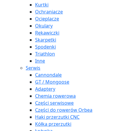
Kurtki
Ochraniacze
Ocieplacze
Okulary
Rękawiczki
Skarpetki
Spodenki
Triathlon
Inne
Serwis
Cannondale
GT / Mongoose
Adaptery
Chemia rowerowa
Części serwisowe
Części do rowerów Orbea
Haki przerzutki CNC
Kółka przerzutki