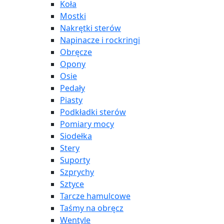
Koła
Mostki
Nakrętki sterów
Napinacze i rockringi
Obręcze
Opony
Osie
Pedały
Piasty
Podkładki sterów
Pomiary mocy
Siodełka
Stery
Suporty
Szprychy
Sztyce
Tarcze hamulcowe
Taśmy na obręcz
Wentyle