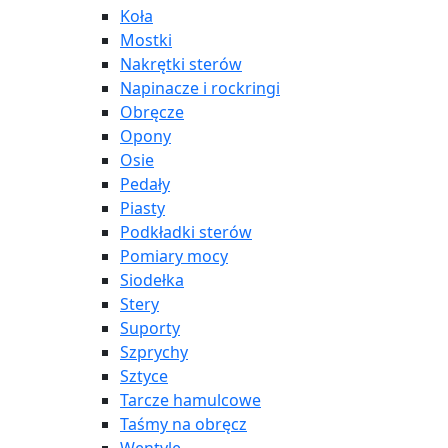
Koła
Mostki
Nakrętki sterów
Napinacze i rockringi
Obręcze
Opony
Osie
Pedały
Piasty
Podkładki sterów
Pomiary mocy
Siodełka
Stery
Suporty
Szprychy
Sztyce
Tarcze hamulcowe
Taśmy na obręcz