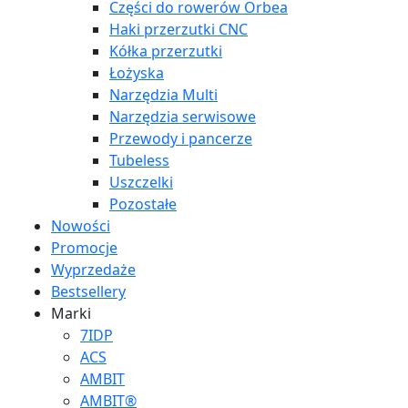
Części do rowerów Orbea
Haki przerzutki CNC
Kółka przerzutki
Łożyska
Narzędzia Multi
Narzędzia serwisowe
Przewody i pancerze
Tubeless
Uszczelki
Pozostałe
Nowości
Promocje
Wyprzedaże
Bestsellery
Marki
7IDP
ACS
AMBIT
AMBIT®