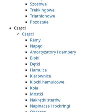
Szosowe
Trekkingowe
Triathlonowe
Pozostałe
Części
Części
Ramy
Napęd
Amortyzatory i dampery
Bloki
Dętki
Hamulce
Kierownice
Klocki hamulcowe
Koła
Mostki
Nakrętki sterów
Napinacze i rockringi