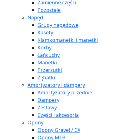
Zamienne części
Pozostałe
Napęd
Grupy napędowe
Kasety
Klamkomanetki i manetki
Korby
Łańcuchy
Manetki
Przerzutki
Zębatki
Amortyzatory i dampery
Amortyzatory przednie
Dampery
Zestawy
Części i akcesoria
Opony
Opony Gravel / CX
Opony MTB