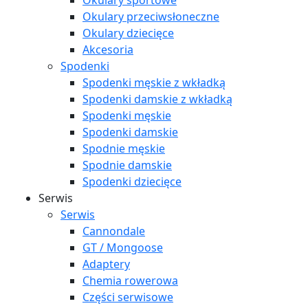
Okulary sportowe
Okulary przeciwsłoneczne
Okulary dziecięce
Akcesoria
Spodenki
Spodenki męskie z wkładką
Spodenki damskie z wkładką
Spodenki męskie
Spodenki damskie
Spodnie męskie
Spodnie damskie
Spodenki dziecięce
Serwis
Serwis
Cannondale
GT / Mongoose
Adaptery
Chemia rowerowa
Części serwisowe