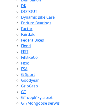
Demolition
DK
DOTOUT
Dynamic Bike Care
Enduro Bearings
Factor
Fairdale
FederalBikes
Fiend
FIST
FitBikeCo
Fizik
FSA
G-Sport
Goodyear
GripGrab
GT
GT doplňky a textil
GT/Mongoose serwis