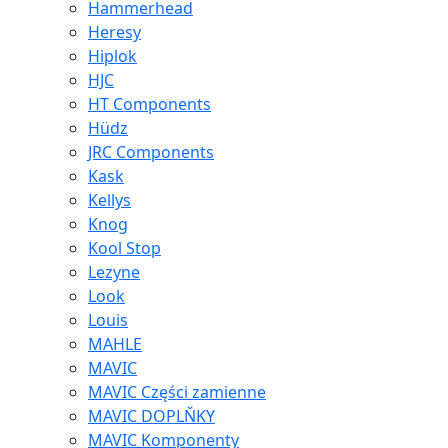
Hammerhead
Heresy
Hiplok
HJC
HT Components
Hüdz
JRC Components
Kask
Kellys
Knog
Kool Stop
Lezyne
Look
Louis
MAHLE
MAVIC
MAVIC Części zamienne
MAVIC DOPLŇKY
MAVIC Komponenty