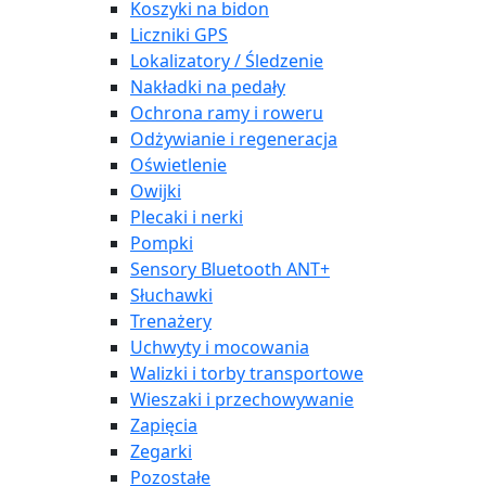
Koszyki na bidon
Liczniki GPS
Lokalizatory / Śledzenie
Nakładki na pedały
Ochrona ramy i roweru
Odżywianie i regeneracja
Oświetlenie
Owijki
Plecaki i nerki
Pompki
Sensory Bluetooth ANT+
Słuchawki
Trenażery
Uchwyty i mocowania
Walizki i torby transportowe
Wieszaki i przechowywanie
Zapięcia
Zegarki
Pozostałe