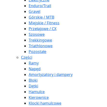
Elektryczne
Enduro/Trail
Gravel
Górskie / MTB
Miejskie / Fitness
Przełajowe / CX
Szosowe
Trekkingowe
Triathlonowe
Pozostałe
Części
Ramy
Napęd
Amortyzatory i dampery
Bloki
Dętki
Hamulce
Kierownice
Klocki hamulcowe