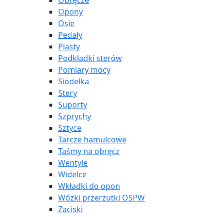
Obręcze
Opony
Osie
Pedały
Piasty
Podkładki sterów
Pomiary mocy
Siodełka
Stery
Suporty
Szprychy
Sztyce
Tarcze hamulcowe
Taśmy na obręcz
Wentyle
Widelce
Wkładki do opon
Wózki przerzutki OSPW
Zaciski