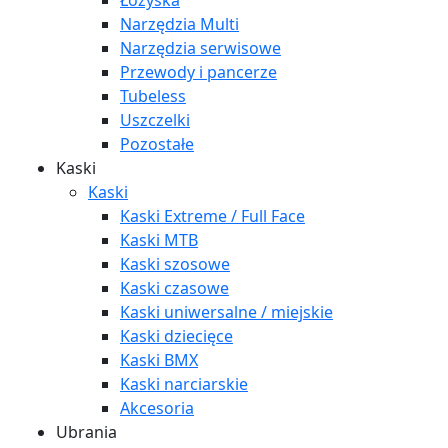
Łożyska
Narzędzia Multi
Narzędzia serwisowe
Przewody i pancerze
Tubeless
Uszczelki
Pozostałe
Kaski
Kaski
Kaski Extreme / Full Face
Kaski MTB
Kaski szosowe
Kaski czasowe
Kaski uniwersalne / miejskie
Kaski dziecięce
Kaski BMX
Kaski narciarskie
Akcesoria
Ubrania