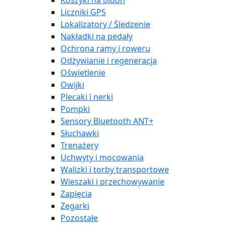
Koszyki na bidon
Liczniki GPS
Lokalizatory / Śledzenie
Nakładki na pedały
Ochrona ramy i roweru
Odżywianie i regeneracja
Oświetlenie
Owijki
Plecaki i nerki
Pompki
Sensory Bluetooth ANT+
Słuchawki
Trenażery
Uchwyty i mocowania
Walizki i torby transportowe
Wieszaki i przechowywanie
Zapięcia
Zegarki
Pozostałe