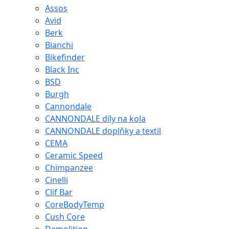
Assos
Avid
Berk
Bianchi
Bikefinder
Black Inc
BSD
Burgh
Cannondale
CANNONDALE díly na kola
CANNONDALE doplňky a textil
CEMA
Ceramic Speed
Chimpanzee
Cinelli
Clif Bar
CoreBodyTemp
Cush Core