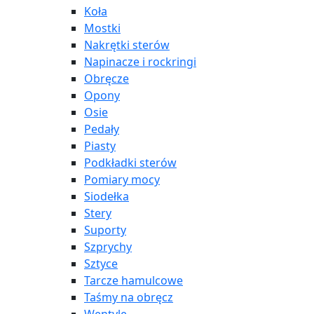
Koła
Mostki
Nakrętki sterów
Napinacze i rockringi
Obręcze
Opony
Osie
Pedały
Piasty
Podkładki sterów
Pomiary mocy
Siodełka
Stery
Suporty
Szprychy
Sztyce
Tarcze hamulcowe
Taśmy na obręcz