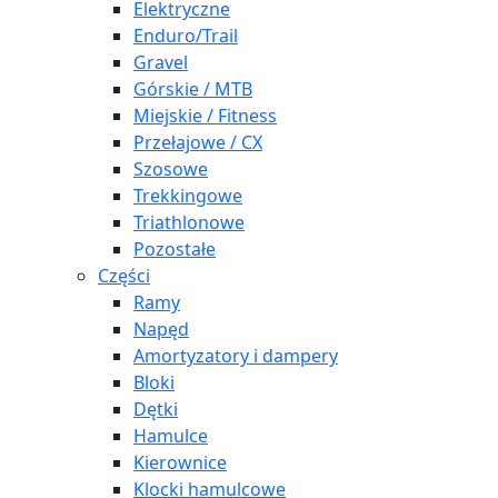
Elektryczne
Enduro/Trail
Gravel
Górskie / MTB
Miejskie / Fitness
Przełajowe / CX
Szosowe
Trekkingowe
Triathlonowe
Pozostałe
Części
Ramy
Napęd
Amortyzatory i dampery
Bloki
Dętki
Hamulce
Kierownice
Klocki hamulcowe