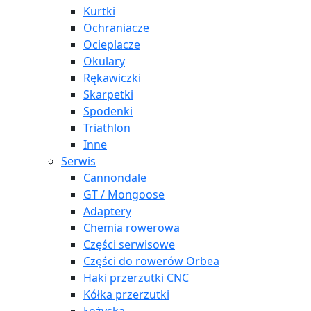
Kurtki
Ochraniacze
Ocieplacze
Okulary
Rękawiczki
Skarpetki
Spodenki
Triathlon
Inne
Serwis
Cannondale
GT / Mongoose
Adaptery
Chemia rowerowa
Części serwisowe
Części do rowerów Orbea
Haki przerzutki CNC
Kółka przerzutki