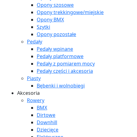
Opony szosowe
Opony trekkingowe/miejskie
Opony BMX
Szytki
Opony pozostałe
Pedały
Pedały wpinane
Pedały platformowe
Pedały z pomiarem mocy
Pedały części i akcesoria
Piasty
Bębenki i wolnobiegi
Akcesoria
Rowery
BMX
Dirtowe
Downhill
Dziecięce