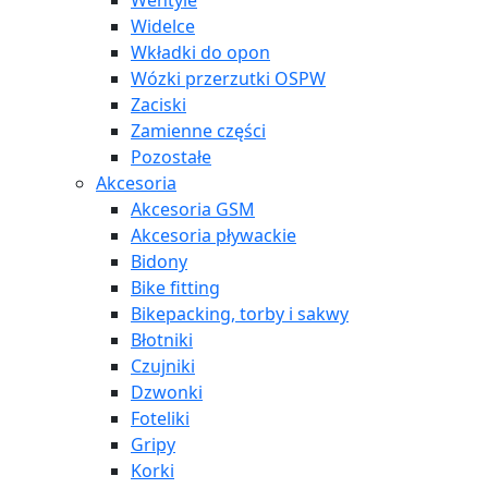
Wentyle
Widelce
Wkładki do opon
Wózki przerzutki OSPW
Zaciski
Zamienne części
Pozostałe
Akcesoria
Akcesoria GSM
Akcesoria pływackie
Bidony
Bike fitting
Bikepacking, torby i sakwy
Błotniki
Czujniki
Dzwonki
Foteliki
Gripy
Korki