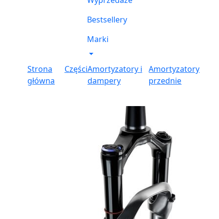
Wyprzedaże
Bestsellery
Marki
Strona
Części
Amortyzatory i
Amortyzatory
główna
dampery
przednie