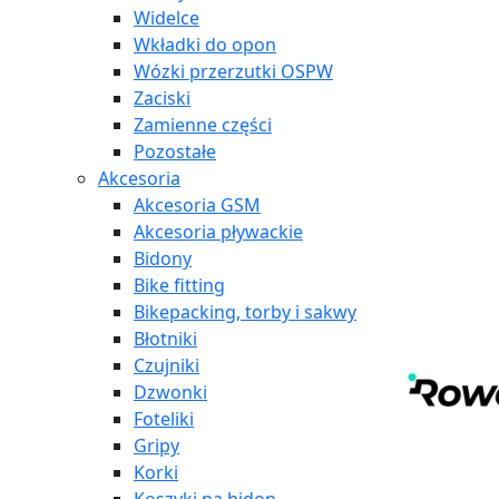
Widelce
Wkładki do opon
Wózki przerzutki OSPW
Zaciski
Zamienne części
Pozostałe
Akcesoria
Akcesoria GSM
Akcesoria pływackie
Bidony
Bike fitting
Bikepacking, torby i sakwy
Błotniki
Czujniki
Dzwonki
Foteliki
Gripy
Korki