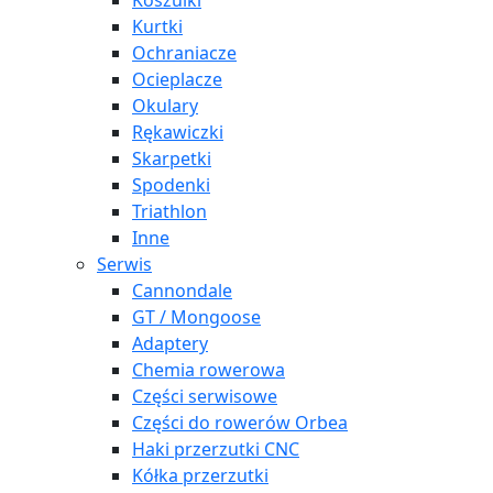
Koszulki
Kurtki
Ochraniacze
Ocieplacze
Okulary
Rękawiczki
Skarpetki
Spodenki
Triathlon
Inne
Serwis
Cannondale
GT / Mongoose
Adaptery
Chemia rowerowa
Części serwisowe
Części do rowerów Orbea
Haki przerzutki CNC
Kółka przerzutki