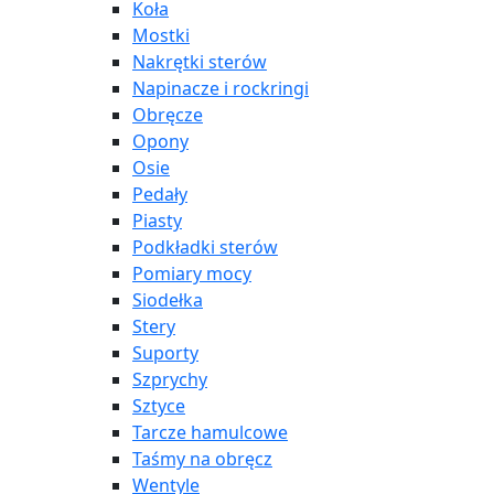
Koła
Mostki
Nakrętki sterów
Napinacze i rockringi
Obręcze
Opony
Osie
Pedały
Piasty
Podkładki sterów
Pomiary mocy
Siodełka
Stery
Suporty
Szprychy
Sztyce
Tarcze hamulcowe
Taśmy na obręcz
Wentyle