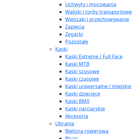
Uchwyty i mocowania
Walizki i torby transportowe
Wieszaki i przechowywanie
Zapięcia
Zegarki
Pozostałe
Kaski
Kaski Extreme / Full Face
Kaski MTB
Kaski szosowe
Kaski czasowe
Kaski uniwersalne / miejskie
Kaski dziecięce
Kaski BMX
Kaski narciarskie
Akcesoria
Ubrania
Bielizna rowerowa
Bluzy