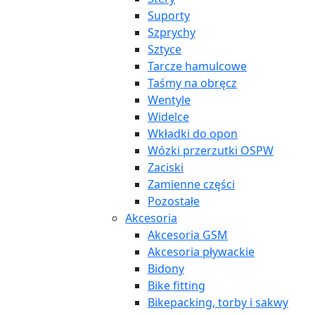
Suporty
Szprychy
Sztyce
Tarcze hamulcowe
Taśmy na obręcz
Wentyle
Widelce
Wkładki do opon
Wózki przerzutki OSPW
Zaciski
Zamienne części
Pozostałe
Akcesoria
Akcesoria GSM
Akcesoria pływackie
Bidony
Bike fitting
Bikepacking, torby i sakwy