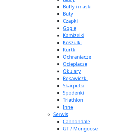
Buffy i maski
Buty
Czapki
Gogle
Kamizelki
Koszulki
Kurtki
Ochraniacze
Ocieplacze
Okulary
Rękawiczki
Skarpetki
Spodenki
Triathlon
Inne
Serwis
Cannondale
GT / Mongoose