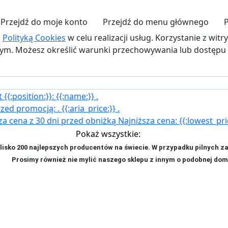
Przejdź do moje konto
Przejdź do menu głównego
z
Polityką Cookies
w celu realizacji usług. Korzystanie z wit
. Możesz określić warunki przechowywania lub dostępu d
{{:position:}}:
{{:name:}}
.
rzed promocją:
.
{{:aria_price:}}
.
za cena z 30 dni przed obniżką
Najniższa cena:
{{:lowest_pri
Pokaż wszystkie:
isko 200 najlepszych producentów na świecie. W przypadku pilnych z
ji. P
rosimy również nie mylić naszego sklepu z innym o podobnej dom