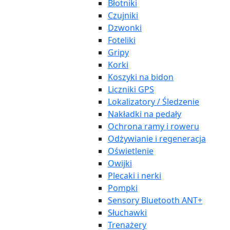
Błotniki
Czujniki
Dzwonki
Foteliki
Gripy
Korki
Koszyki na bidon
Liczniki GPS
Lokalizatory / Śledzenie
Nakładki na pedały
Ochrona ramy i roweru
Odżywianie i regeneracja
Oświetlenie
Owijki
Plecaki i nerki
Pompki
Sensory Bluetooth ANT+
Słuchawki
Trenażery