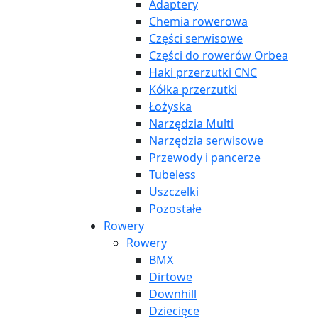
Adaptery
Chemia rowerowa
Części serwisowe
Części do rowerów Orbea
Haki przerzutki CNC
Kółka przerzutki
Łożyska
Narzędzia Multi
Narzędzia serwisowe
Przewody i pancerze
Tubeless
Uszczelki
Pozostałe
Rowery
Rowery
BMX
Dirtowe
Downhill
Dziecięce