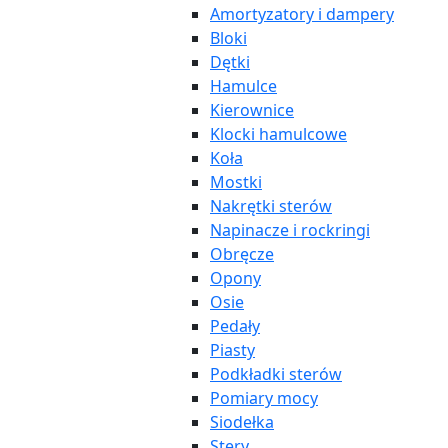
Amortyzatory i dampery
Bloki
Dętki
Hamulce
Kierownice
Klocki hamulcowe
Koła
Mostki
Nakrętki sterów
Napinacze i rockringi
Obręcze
Opony
Osie
Pedały
Piasty
Podkładki sterów
Pomiary mocy
Siodełka
Stery