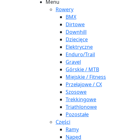
Menu
Rowery
BMX
Dirtowe
Downhill
Dziecięce
Elektryczne
Enduro/Trail
Gravel
Górskie / MTB
Miejskie / Fitness
Przełajowe / CX
Szosowe
Trekkingowe
Triathlonowe
Pozostałe
Części
Ramy
Napęd