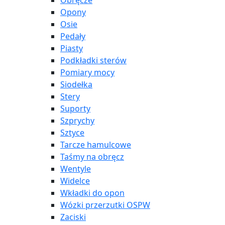
Obręcze
Opony
Osie
Pedały
Piasty
Podkładki sterów
Pomiary mocy
Siodełka
Stery
Suporty
Szprychy
Sztyce
Tarcze hamulcowe
Taśmy na obręcz
Wentyle
Widelce
Wkładki do opon
Wózki przerzutki OSPW
Zaciski