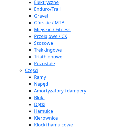
Elektryczne
Enduro/Trail
Gravel
Górskie / MTB
Miejskie / Fitness
Przełajowe / CX
Szosowe
Trekkingowe
Triathlonowe
Pozostałe
Części
Ramy
Napęd
Amortyzatory i dampery
Bloki
Dętki
Hamulce
Kierownice
Klocki hamulcowe