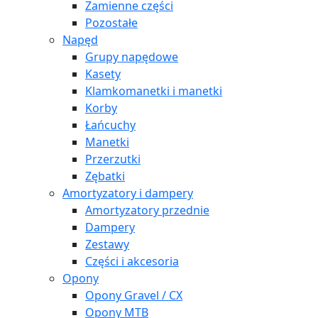
Zamienne części
Pozostałe
Napęd
Grupy napędowe
Kasety
Klamkomanetki i manetki
Korby
Łańcuchy
Manetki
Przerzutki
Zębatki
Amortyzatory i dampery
Amortyzatory przednie
Dampery
Zestawy
Części i akcesoria
Opony
Opony Gravel / CX
Opony MTB