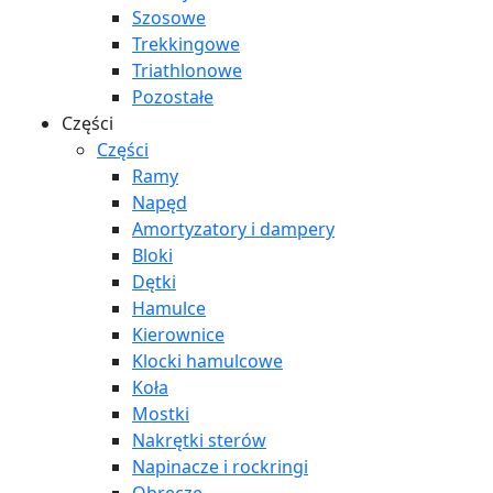
Szosowe
Trekkingowe
Triathlonowe
Pozostałe
Części
Części
Ramy
Napęd
Amortyzatory i dampery
Bloki
Dętki
Hamulce
Kierownice
Klocki hamulcowe
Koła
Mostki
Nakrętki sterów
Napinacze i rockringi