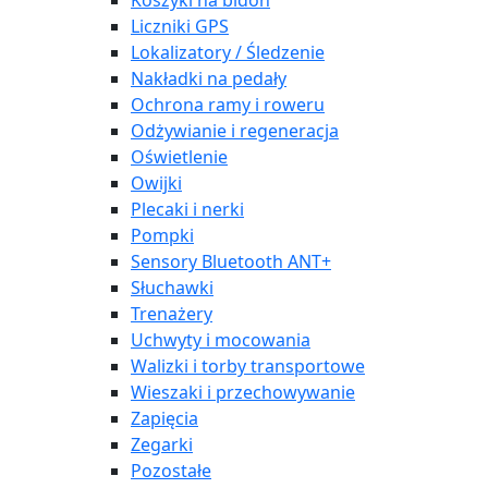
Koszyki na bidon
Liczniki GPS
Lokalizatory / Śledzenie
Nakładki na pedały
Ochrona ramy i roweru
Odżywianie i regeneracja
Oświetlenie
Owijki
Plecaki i nerki
Pompki
Sensory Bluetooth ANT+
Słuchawki
Trenażery
Uchwyty i mocowania
Walizki i torby transportowe
Wieszaki i przechowywanie
Zapięcia
Zegarki
Pozostałe