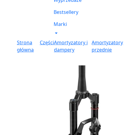
Wyprzedaże
Bestsellery
Marki
Strona
Części
Amortyzatory i
Amortyzatory
główna
dampery
przednie