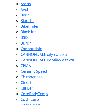
Assos
Avid
Berk
Bianchi
Bikefinder
Black Inc
BSD
Burgh
Cannondale
CANNONDALE díly na kola
CANNONDALE doplňky a textil
CEMA
Ceramic Speed
Chimpanzee
Cinelli
Clif Bar
CoreBodyTemp
Cush Core