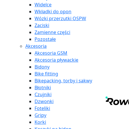
Widelce
Wkładki do opon
Wózki przerzutki OSPW
Zaciski
Zamienne części
Pozostałe
Akcesoria
Akcesoria GSM
Akcesoria pływackie
Bidony
Bike fitting
Bikepacking, torby i sakwy
Błotniki
Czujniki
Dzwonki
Foteliki
Gripy
Korki