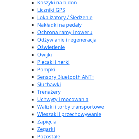
Koszyki na bidon
Liczniki GPS
Lokalizatory / Śledzenie
Nakładki na pedały
Ochrona ramy i roweru
Odżywianie i regeneracja
Oświetlenie
Owijki
Plecaki i nerki
Pompki
Sensory Bluetooth ANT+
Słuchawki
Trenażery
Uchwyty i mocowania
Walizki i torby transportowe
Wieszaki i przechowywanie
Zapięcia
Zegarki
Pozostałe