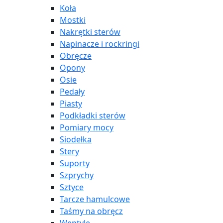
Koła
Mostki
Nakrętki sterów
Napinacze i rockringi
Obręcze
Opony
Osie
Pedały
Piasty
Podkładki sterów
Pomiary mocy
Siodełka
Stery
Suporty
Szprychy
Sztyce
Tarcze hamulcowe
Taśmy na obręcz