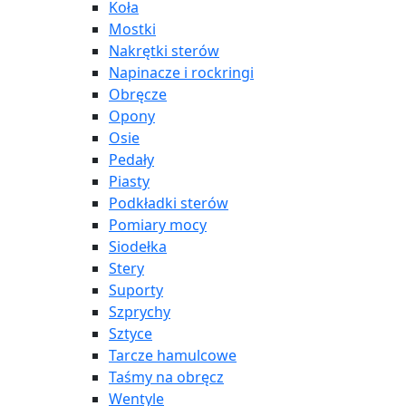
Koła
Mostki
Nakrętki sterów
Napinacze i rockringi
Obręcze
Opony
Osie
Pedały
Piasty
Podkładki sterów
Pomiary mocy
Siodełka
Stery
Suporty
Szprychy
Sztyce
Tarcze hamulcowe
Taśmy na obręcz
Wentyle