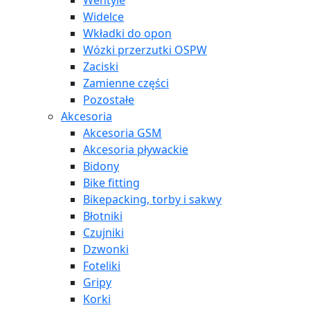
Wentyle
Widelce
Wkładki do opon
Wózki przerzutki OSPW
Zaciski
Zamienne części
Pozostałe
Akcesoria
Akcesoria GSM
Akcesoria pływackie
Bidony
Bike fitting
Bikepacking, torby i sakwy
Błotniki
Czujniki
Dzwonki
Foteliki
Gripy
Korki