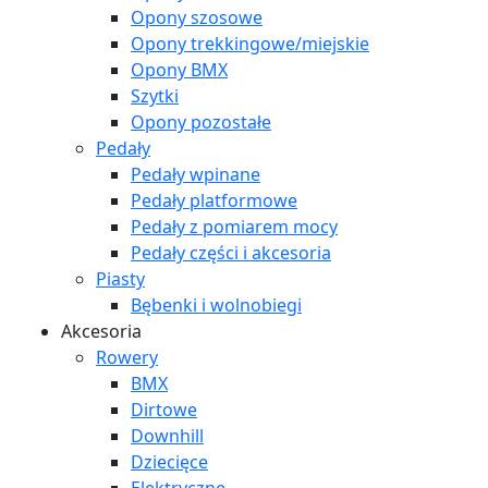
Opony szosowe
Opony trekkingowe/miejskie
Opony BMX
Szytki
Opony pozostałe
Pedały
Pedały wpinane
Pedały platformowe
Pedały z pomiarem mocy
Pedały części i akcesoria
Piasty
Bębenki i wolnobiegi
Akcesoria
Rowery
BMX
Dirtowe
Downhill
Dziecięce