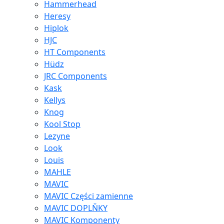
Hammerhead
Heresy
Hiplok
HJC
HT Components
Hüdz
JRC Components
Kask
Kellys
Knog
Kool Stop
Lezyne
Look
Louis
MAHLE
MAVIC
MAVIC Części zamienne
MAVIC DOPLŇKY
MAVIC Komponenty