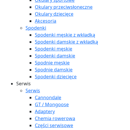
Okulary sportowe
Okulary przeciwsłoneczne
Okulary dziecięce
Akcesoria
Spodenki
Spodenki męskie z wkładką
Spodenki damskie z wkładką
Spodenki męskie
Spodenki damskie
Spodnie męskie
Spodnie damskie
Spodenki dziecięce
Serwis
Serwis
Cannondale
GT / Mongoose
Adaptery
Chemia rowerowa
Części serwisowe