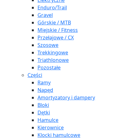
Elektryczne
Enduro/Trail
Gravel
Górskie / MTB
Miejskie / Fitness
Przełajowe / CX
Szosowe
Trekkingowe
Triathlonowe
Pozostałe
Części
Ramy
Napęd
Amortyzatory i dampery
Bloki
Dętki
Hamulce
Kierownice
Klocki hamulcowe