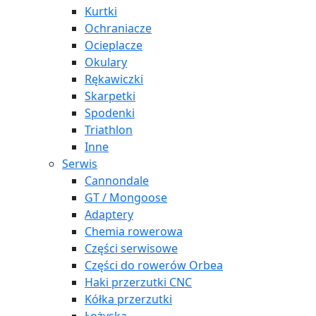
Kurtki
Ochraniacze
Ocieplacze
Okulary
Rękawiczki
Skarpetki
Spodenki
Triathlon
Inne
Serwis
Cannondale
GT / Mongoose
Adaptery
Chemia rowerowa
Części serwisowe
Części do rowerów Orbea
Haki przerzutki CNC
Kółka przerzutki