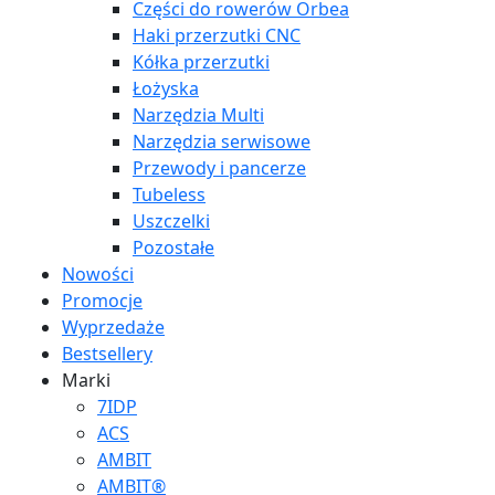
Części do rowerów Orbea
Haki przerzutki CNC
Kółka przerzutki
Łożyska
Narzędzia Multi
Narzędzia serwisowe
Przewody i pancerze
Tubeless
Uszczelki
Pozostałe
Nowości
Promocje
Wyprzedaże
Bestsellery
Marki
7IDP
ACS
AMBIT
AMBIT®