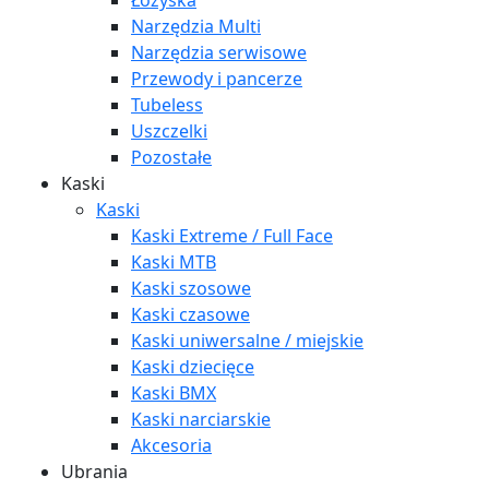
Łożyska
Narzędzia Multi
Narzędzia serwisowe
Przewody i pancerze
Tubeless
Uszczelki
Pozostałe
Kaski
Kaski
Kaski Extreme / Full Face
Kaski MTB
Kaski szosowe
Kaski czasowe
Kaski uniwersalne / miejskie
Kaski dziecięce
Kaski BMX
Kaski narciarskie
Akcesoria
Ubrania