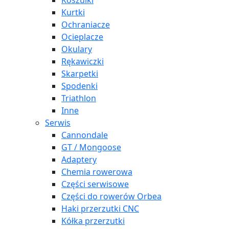
Koszulki
Kurtki
Ochraniacze
Ocieplacze
Okulary
Rękawiczki
Skarpetki
Spodenki
Triathlon
Inne
Serwis
Cannondale
GT / Mongoose
Adaptery
Chemia rowerowa
Części serwisowe
Części do rowerów Orbea
Haki przerzutki CNC
Kółka przerzutki