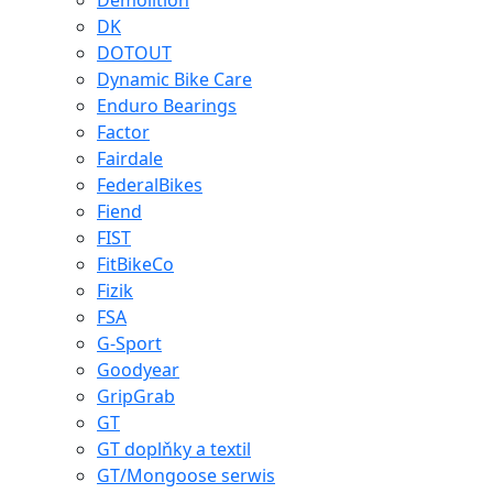
Demolition
DK
DOTOUT
Dynamic Bike Care
Enduro Bearings
Factor
Fairdale
FederalBikes
Fiend
FIST
FitBikeCo
Fizik
FSA
G-Sport
Goodyear
GripGrab
GT
GT doplňky a textil
GT/Mongoose serwis