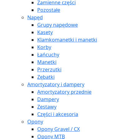
Zamienne części
Pozostałe
Napęd
Grupy napędowe
Kasety
Klamkomanetki i manetki
Korby
Łańcuchy
Manetki
Przerzutki
Zębatki
Amortyzatory i dampery
Amortyzatory przednie
Dampery
Zestawy
Części i akcesoria
Opony
Opony Gravel / CX
Opony MTB