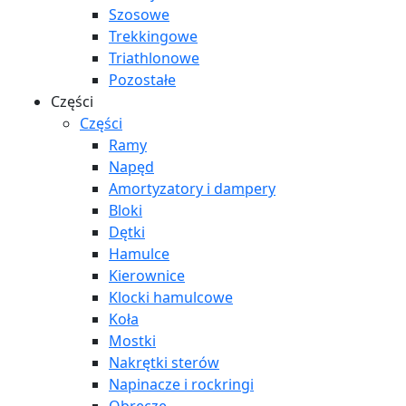
Szosowe
Trekkingowe
Triathlonowe
Pozostałe
Części
Części
Ramy
Napęd
Amortyzatory i dampery
Bloki
Dętki
Hamulce
Kierownice
Klocki hamulcowe
Koła
Mostki
Nakrętki sterów
Napinacze i rockringi