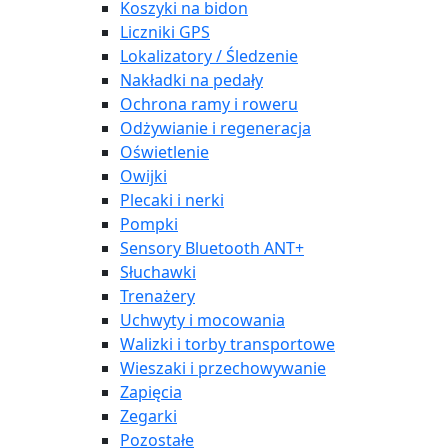
Koszyki na bidon
Liczniki GPS
Lokalizatory / Śledzenie
Nakładki na pedały
Ochrona ramy i roweru
Odżywianie i regeneracja
Oświetlenie
Owijki
Plecaki i nerki
Pompki
Sensory Bluetooth ANT+
Słuchawki
Trenażery
Uchwyty i mocowania
Walizki i torby transportowe
Wieszaki i przechowywanie
Zapięcia
Zegarki
Pozostałe