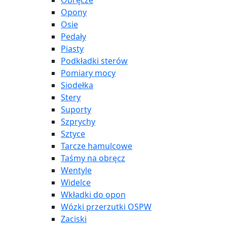
Obręcze
Opony
Osie
Pedały
Piasty
Podkładki sterów
Pomiary mocy
Siodełka
Stery
Suporty
Szprychy
Sztyce
Tarcze hamulcowe
Taśmy na obręcz
Wentyle
Widelce
Wkładki do opon
Wózki przerzutki OSPW
Zaciski