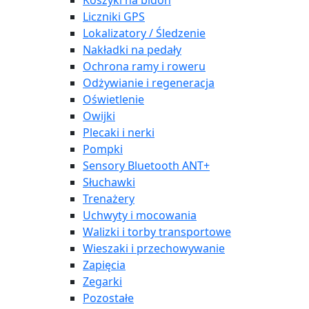
Koszyki na bidon
Liczniki GPS
Lokalizatory / Śledzenie
Nakładki na pedały
Ochrona ramy i roweru
Odżywianie i regeneracja
Oświetlenie
Owijki
Plecaki i nerki
Pompki
Sensory Bluetooth ANT+
Słuchawki
Trenażery
Uchwyty i mocowania
Walizki i torby transportowe
Wieszaki i przechowywanie
Zapięcia
Zegarki
Pozostałe