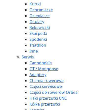
Kurtki
Ochraniacze
Ocieplacze
Okulary
Rękawiczki
Skarpetki
Spodenki
Triathlon
Inne
Serwis
Cannondale
GT / Mongoose
Adaptery
Chemia rowerowa
Części serwisowe
Części do rowerów Orbea
Haki przerzutki CNC
Kółka przerzutki