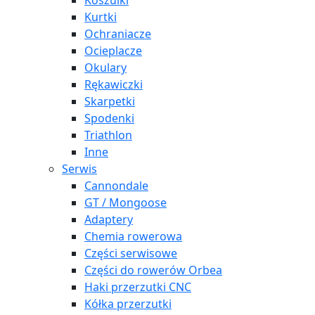
Koszulki
Kurtki
Ochraniacze
Ocieplacze
Okulary
Rękawiczki
Skarpetki
Spodenki
Triathlon
Inne
Serwis
Cannondale
GT / Mongoose
Adaptery
Chemia rowerowa
Części serwisowe
Części do rowerów Orbea
Haki przerzutki CNC
Kółka przerzutki