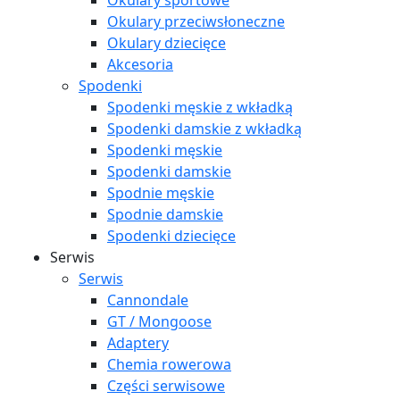
Okulary sportowe
Okulary przeciwsłoneczne
Okulary dziecięce
Akcesoria
Spodenki
Spodenki męskie z wkładką
Spodenki damskie z wkładką
Spodenki męskie
Spodenki damskie
Spodnie męskie
Spodnie damskie
Spodenki dziecięce
Serwis
Serwis
Cannondale
GT / Mongoose
Adaptery
Chemia rowerowa
Części serwisowe