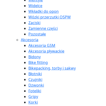
Wentyle
Widelce
Wkładki do opon
Wózki przerzutki OSPW
Zaciski
Zamienne części
Pozostałe
Akcesoria
Akcesoria GSM
Akcesoria pływackie
Bidony
Bike fitting
Bikepacking, torby i sakwy
Błotniki
Czujniki
Dzwonki
Foteliki
Gripy
Korki