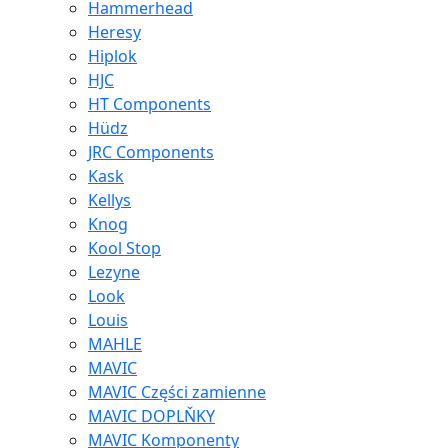
Hammerhead
Heresy
Hiplok
HJC
HT Components
Hüdz
JRC Components
Kask
Kellys
Knog
Kool Stop
Lezyne
Look
Louis
MAHLE
MAVIC
MAVIC Części zamienne
MAVIC DOPLŇKY
MAVIC Komponenty