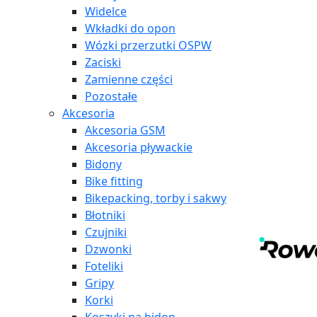
Widelce
Wkładki do opon
Wózki przerzutki OSPW
Zaciski
Zamienne części
Pozostałe
Akcesoria
Akcesoria GSM
Akcesoria pływackie
Bidony
Bike fitting
Bikepacking, torby i sakwy
Błotniki
Czujniki
Dzwonki
Foteliki
Gripy
Korki