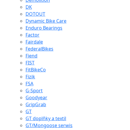
Demolition
DK
DOTOUT
Dynamic Bike Care
Enduro Bearings
Factor
Fairdale
FederalBikes
Fiend
FIST
FitBikeCo
Fizik
FSA
G-Sport
Goodyear
GripGrab
GT
GT doplňky a textil
GT/Mongoose serwis