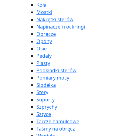
Koła
Mostki
Nakrętki sterów
Napinacze i rockringi
Obręcze
Opony
Osie
Pedały
Piasty
Podkładki sterów
Pomiary mocy
Siodełka
Stery
Suporty
Szprychy
Sztyce
Tarcze hamulcowe
Taśmy na obręcz