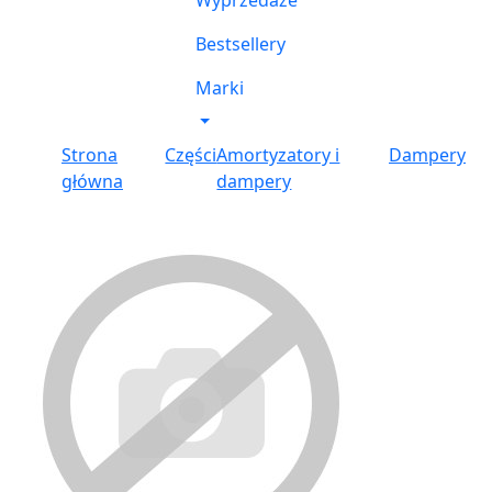
Wyprzedaże
Bestsellery
Marki
Strona
Części
Amortyzatory i
Dampery
główna
dampery