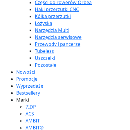
Części do rowerów Orbea
Haki przerzutki CNC
Kółka przerzutki
Łożyska
Narzędzia Multi
Narzędzia serwisowe
Przewody i pancerze
Tubeless
Uszczelki
Pozostałe
Nowości
Promocje
Wyprzedaże
Bestsellery
Marki
7IDP
ACS
AMBIT
AMBIT®