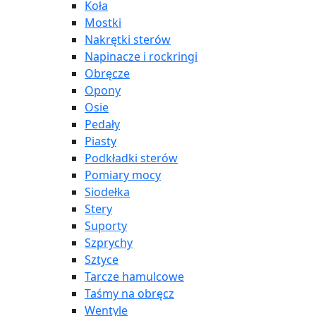
Koła
Mostki
Nakrętki sterów
Napinacze i rockringi
Obręcze
Opony
Osie
Pedały
Piasty
Podkładki sterów
Pomiary mocy
Siodełka
Stery
Suporty
Szprychy
Sztyce
Tarcze hamulcowe
Taśmy na obręcz
Wentyle