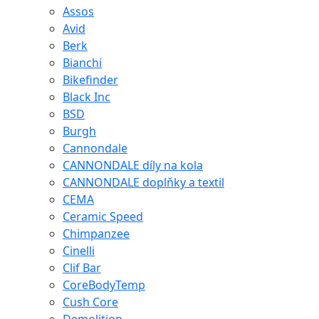
Assos
Avid
Berk
Bianchi
Bikefinder
Black Inc
BSD
Burgh
Cannondale
CANNONDALE díly na kola
CANNONDALE doplňky a textil
CEMA
Ceramic Speed
Chimpanzee
Cinelli
Clif Bar
CoreBodyTemp
Cush Core