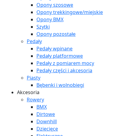
Opony szosowe
Opony trekkingowe/miejskie
Opony BMX
Szytki
Opony pozostałe
Pedały
Pedały wpinane
Pedały platformowe
Pedały z pomiarem mocy
Pedały części i akcesoria
Piasty
Bębenki i wolnobiegi
Akcesoria
Rowery
BMX
Dirtowe
Downhill
Dziecięce