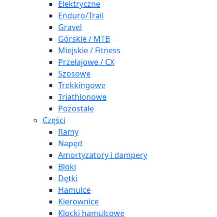
Elektryczne
Enduro/Trail
Gravel
Górskie / MTB
Miejskie / Fitness
Przełajowe / CX
Szosowe
Trekkingowe
Triathlonowe
Pozostałe
Części
Ramy
Napęd
Amortyzatory i dampery
Bloki
Dętki
Hamulce
Kierownice
Klocki hamulcowe