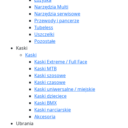
Łożyska
Narzędzia Multi
Narzędzia serwisowe
Przewody i pancerze
Tubeless
Uszczelki
Pozostałe
Kaski
Kaski
Kaski Extreme / Full Face
Kaski MTB
Kaski szosowe
Kaski czasowe
Kaski uniwersalne / miejskie
Kaski dziecięce
Kaski BMX
Kaski narciarskie
Akcesoria
Ubrania