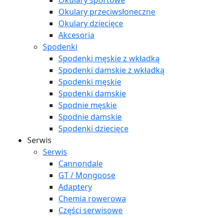
Okulary sportowe
Okulary przeciwsłoneczne
Okulary dziecięce
Akcesoria
Spodenki
Spodenki męskie z wkładką
Spodenki damskie z wkładką
Spodenki męskie
Spodenki damskie
Spodnie męskie
Spodnie damskie
Spodenki dziecięce
Serwis
Serwis
Cannondale
GT / Mongoose
Adaptery
Chemia rowerowa
Części serwisowe