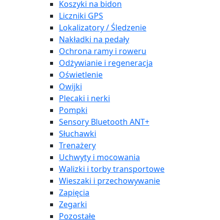
Koszyki na bidon
Liczniki GPS
Lokalizatory / Śledzenie
Nakładki na pedały
Ochrona ramy i roweru
Odżywianie i regeneracja
Oświetlenie
Owijki
Plecaki i nerki
Pompki
Sensory Bluetooth ANT+
Słuchawki
Trenażery
Uchwyty i mocowania
Walizki i torby transportowe
Wieszaki i przechowywanie
Zapięcia
Zegarki
Pozostałe