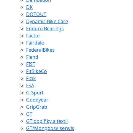
Demolition
DK
DOTOUT
Dynamic Bike Care
Enduro Bearings
Factor
Fairdale
FederalBikes
Fiend
FIST
FitBikeCo
Fizik
FSA
G-Sport
Goodyear
GripGrab
GT
GT doplňky a textil
GT/Mongoose serwis