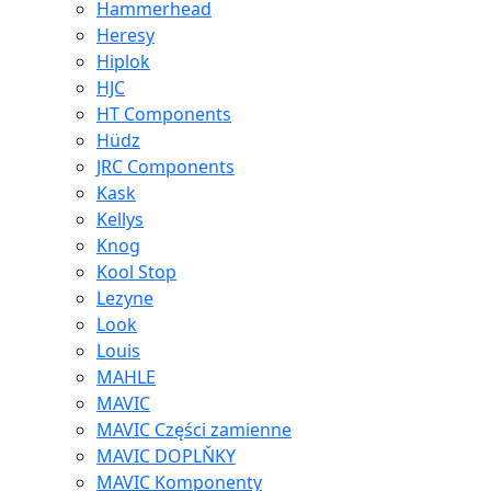
Hammerhead
Heresy
Hiplok
HJC
HT Components
Hüdz
JRC Components
Kask
Kellys
Knog
Kool Stop
Lezyne
Look
Louis
MAHLE
MAVIC
MAVIC Części zamienne
MAVIC DOPLŇKY
MAVIC Komponenty