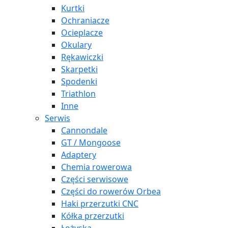
Kurtki
Ochraniacze
Ocieplacze
Okulary
Rękawiczki
Skarpetki
Spodenki
Triathlon
Inne
Serwis
Cannondale
GT / Mongoose
Adaptery
Chemia rowerowa
Części serwisowe
Części do rowerów Orbea
Haki przerzutki CNC
Kółka przerzutki