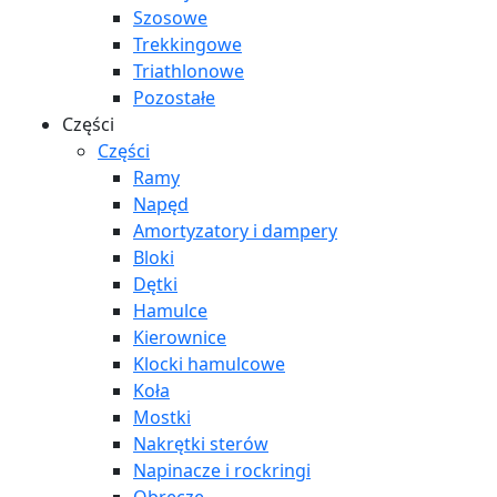
Szosowe
Trekkingowe
Triathlonowe
Pozostałe
Części
Części
Ramy
Napęd
Amortyzatory i dampery
Bloki
Dętki
Hamulce
Kierownice
Klocki hamulcowe
Koła
Mostki
Nakrętki sterów
Napinacze i rockringi