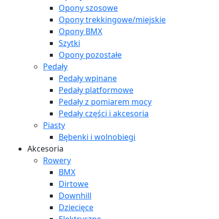
Opony szosowe
Opony trekkingowe/miejskie
Opony BMX
Szytki
Opony pozostałe
Pedały
Pedały wpinane
Pedały platformowe
Pedały z pomiarem mocy
Pedały części i akcesoria
Piasty
Bębenki i wolnobiegi
Akcesoria
Rowery
BMX
Dirtowe
Downhill
Dziecięce