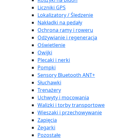
Koszyki na bidon
Liczniki GPS
Lokalizatory / Śledzenie
Nakładki na pedały
Ochrona ramy i roweru
Odżywianie i regeneracja
Oświetlenie
Owijki
Plecaki i nerki
Pompki
Sensory Bluetooth ANT+
Słuchawki
Trenażery
Uchwyty i mocowania
Walizki i torby transportowe
Wieszaki i przechowywanie
Zapięcia
Zegarki
Pozostałe