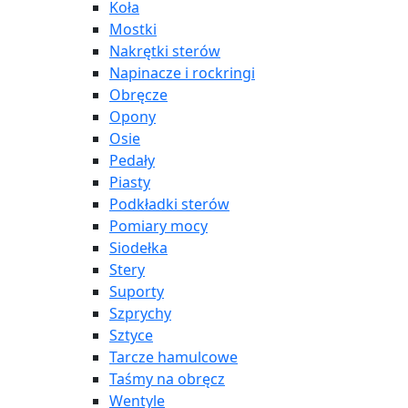
Koła
Mostki
Nakrętki sterów
Napinacze i rockringi
Obręcze
Opony
Osie
Pedały
Piasty
Podkładki sterów
Pomiary mocy
Siodełka
Stery
Suporty
Szprychy
Sztyce
Tarcze hamulcowe
Taśmy na obręcz
Wentyle