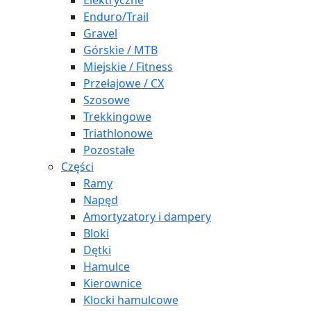
Elektryczne
Enduro/Trail
Gravel
Górskie / MTB
Miejskie / Fitness
Przełajowe / CX
Szosowe
Trekkingowe
Triathlonowe
Pozostałe
Części
Ramy
Napęd
Amortyzatory i dampery
Bloki
Dętki
Hamulce
Kierownice
Klocki hamulcowe