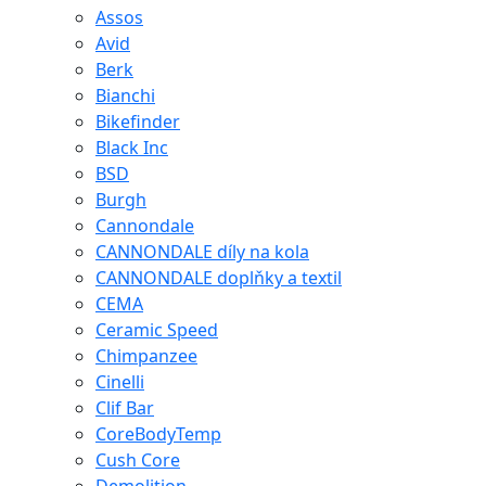
Assos
Avid
Berk
Bianchi
Bikefinder
Black Inc
BSD
Burgh
Cannondale
CANNONDALE díly na kola
CANNONDALE doplňky a textil
CEMA
Ceramic Speed
Chimpanzee
Cinelli
Clif Bar
CoreBodyTemp
Cush Core