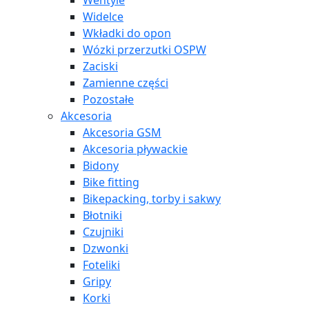
Wentyle
Widelce
Wkładki do opon
Wózki przerzutki OSPW
Zaciski
Zamienne części
Pozostałe
Akcesoria
Akcesoria GSM
Akcesoria pływackie
Bidony
Bike fitting
Bikepacking, torby i sakwy
Błotniki
Czujniki
Dzwonki
Foteliki
Gripy
Korki