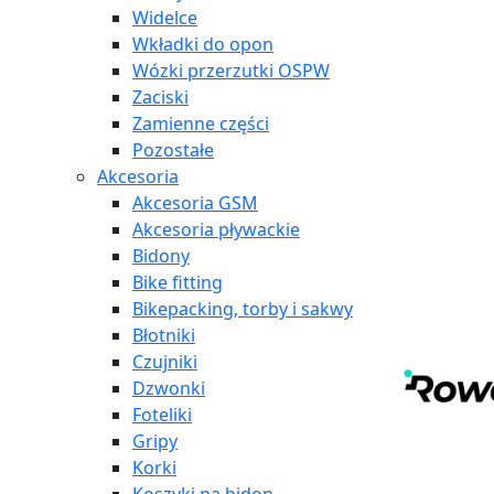
Widelce
Wkładki do opon
Wózki przerzutki OSPW
Zaciski
Zamienne części
Pozostałe
Akcesoria
Akcesoria GSM
Akcesoria pływackie
Bidony
Bike fitting
Bikepacking, torby i sakwy
Błotniki
Czujniki
Dzwonki
Foteliki
Gripy
Korki