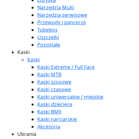
Łożyska
Narzędzia Multi
Narzędzia serwisowe
Przewody i pancerze
Tubeless
Uszczelki
Pozostałe
Kaski
Kaski
Kaski Extreme / Full Face
Kaski MTB
Kaski szosowe
Kaski czasowe
Kaski uniwersalne / miejskie
Kaski dziecięce
Kaski BMX
Kaski narciarskie
Akcesoria
Ubrania