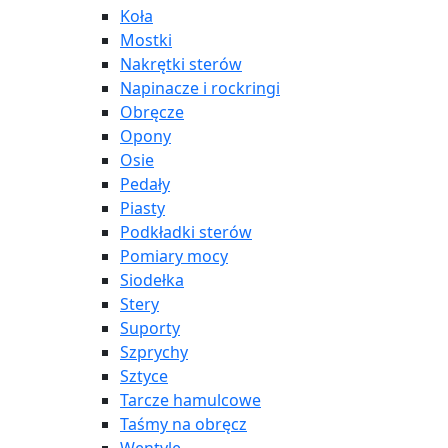
Koła
Mostki
Nakrętki sterów
Napinacze i rockringi
Obręcze
Opony
Osie
Pedały
Piasty
Podkładki sterów
Pomiary mocy
Siodełka
Stery
Suporty
Szprychy
Sztyce
Tarcze hamulcowe
Taśmy na obręcz