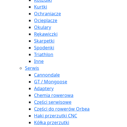
Koszulki
Kurtki
Ochraniacze
Ocieplacze
Okulary
Rękawiczki
Skarpetki
Spodenki
Triathlon
Inne
Serwis
Cannondale
GT / Mongoose
Adaptery
Chemia rowerowa
Części serwisowe
Części do rowerów Orbea
Haki przerzutki CNC
Kółka przerzutki