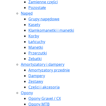
Zamienne części
Pozostałe
Napęd
Grupy napędowe
Kasety
Klamkomanetki i manetki
Korby
Łańcuchy
Manetki
Przerzutki
Zębatki
Amortyzatory i dampery
Amortyzatory przednie
Dampery
Zestawy
Części i akcesoria
Opony
Opony Gravel / CX
Opony MTB