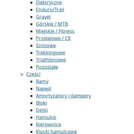
Elektryczne
Enduro/Trail
Gravel
Górskie / MTB
Miejskie / Fitness
Przełajowe / CX
Szosowe
Trekkingowe
Triathlonowe
Pozostałe
Części
Ramy
Napęd
Amortyzatory i dampery
Bloki
Dętki
Hamulce
Kierownice
Klocki hamulcowe