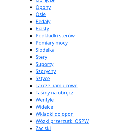
Obręcze
Opony
Osie
Pedały
Piasty
Podkładki sterów
Pomiary mocy
Siodełka
Stery
Suporty
Szprychy
Sztyce
Tarcze hamulcowe
Taśmy na obręcz
Wentyle
Widelce
Wkładki do opon
Wózki przerzutki OSPW
Zaciski