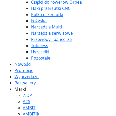
Części do rowerów Orbea
Haki przerzutki CNC
Kółka przerzutki
Łożyska
Narzędzia Multi
Narzędzia serwisowe
Przewody i pancerze
Tubeless
Uszczelki
Pozostałe
Nowości
Promocje
Wyprzedaże
Bestsellery
Marki
7IDP
ACS
AMBIT
AMBIT®