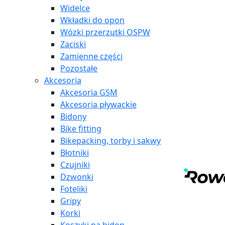
Widelce
Wkładki do opon
Wózki przerzutki OSPW
Zaciski
Zamienne części
Pozostałe
Akcesoria
Akcesoria GSM
Akcesoria pływackie
Bidony
Bike fitting
Bikepacking, torby i sakwy
Błotniki
Czujniki
Dzwonki
Foteliki
Gripy
Korki