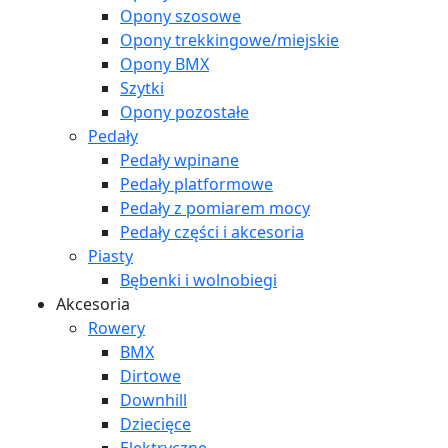
Opony szosowe
Opony trekkingowe/miejskie
Opony BMX
Szytki
Opony pozostałe
Pedały
Pedały wpinane
Pedały platformowe
Pedały z pomiarem mocy
Pedały części i akcesoria
Piasty
Bębenki i wolnobiegi
Akcesoria
Rowery
BMX
Dirtowe
Downhill
Dziecięce