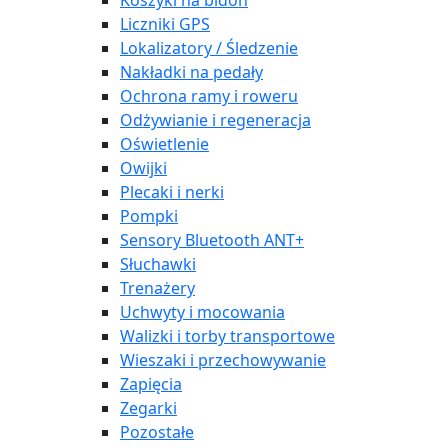
Koszyki na bidon
Liczniki GPS
Lokalizatory / Śledzenie
Nakładki na pedały
Ochrona ramy i roweru
Odżywianie i regeneracja
Oświetlenie
Owijki
Plecaki i nerki
Pompki
Sensory Bluetooth ANT+
Słuchawki
Trenażery
Uchwyty i mocowania
Walizki i torby transportowe
Wieszaki i przechowywanie
Zapięcia
Zegarki
Pozostałe