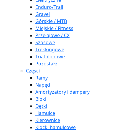
Elektryczne
Enduro/Trail
Gravel
Górskie / MTB
Miejskie / Fitness
Przełajowe / CX
Szosowe
Trekkingowe
Triathlonowe
Pozostałe
Części
Ramy
Napęd
Amortyzatory i dampery
Bloki
Dętki
Hamulce
Kierownice
Klocki hamulcowe