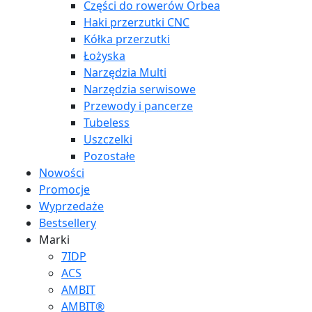
Części do rowerów Orbea
Haki przerzutki CNC
Kółka przerzutki
Łożyska
Narzędzia Multi
Narzędzia serwisowe
Przewody i pancerze
Tubeless
Uszczelki
Pozostałe
Nowości
Promocje
Wyprzedaże
Bestsellery
Marki
7IDP
ACS
AMBIT
AMBIT®