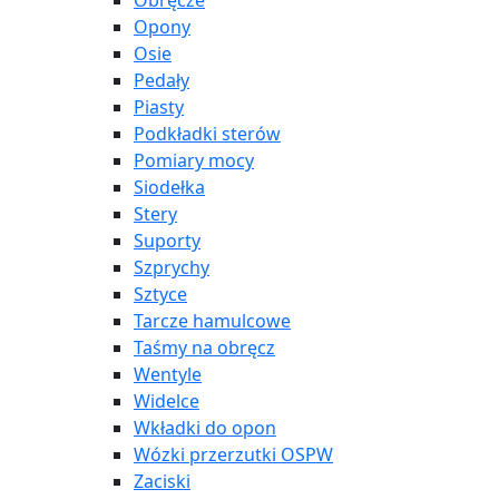
Obręcze
Opony
Osie
Pedały
Piasty
Podkładki sterów
Pomiary mocy
Siodełka
Stery
Suporty
Szprychy
Sztyce
Tarcze hamulcowe
Taśmy na obręcz
Wentyle
Widelce
Wkładki do opon
Wózki przerzutki OSPW
Zaciski