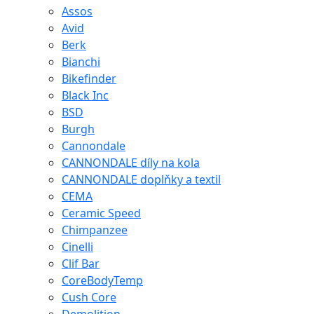
Assos
Avid
Berk
Bianchi
Bikefinder
Black Inc
BSD
Burgh
Cannondale
CANNONDALE díly na kola
CANNONDALE doplňky a textil
CEMA
Ceramic Speed
Chimpanzee
Cinelli
Clif Bar
CoreBodyTemp
Cush Core