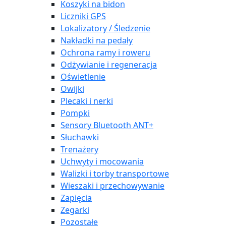
Koszyki na bidon
Liczniki GPS
Lokalizatory / Śledzenie
Nakładki na pedały
Ochrona ramy i roweru
Odżywianie i regeneracja
Oświetlenie
Owijki
Plecaki i nerki
Pompki
Sensory Bluetooth ANT+
Słuchawki
Trenażery
Uchwyty i mocowania
Walizki i torby transportowe
Wieszaki i przechowywanie
Zapięcia
Zegarki
Pozostałe