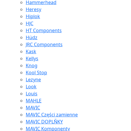
Hammerhead
Heresy
Hiplok
HJC
HT Components
Hüdz
JRC Components
Kask
Kellys
Knog
Kool Stop
Lezyne
Look
Louis
MAHLE
MAVIC
MAVIC Części zamienne
MAVIC DOPLŇKY
MAVIC Komponenty