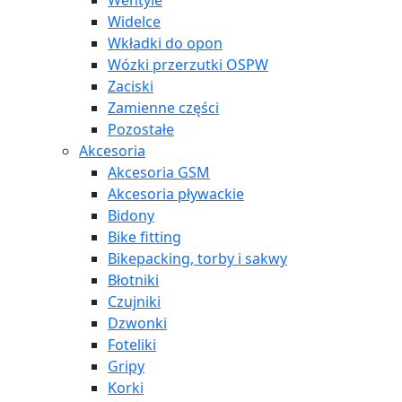
Wentyle
Widelce
Wkładki do opon
Wózki przerzutki OSPW
Zaciski
Zamienne części
Pozostałe
Akcesoria
Akcesoria GSM
Akcesoria pływackie
Bidony
Bike fitting
Bikepacking, torby i sakwy
Błotniki
Czujniki
Dzwonki
Foteliki
Gripy
Korki