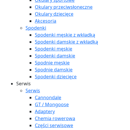
Okulary sportowe
Okulary przeciwsłoneczne
Okulary dziecięce
Akcesoria
Spodenki
Spodenki męskie z wkładką
Spodenki damskie z wkładką
Spodenki męskie
Spodenki damskie
Spodnie męskie
Spodnie damskie
Spodenki dziecięce
Serwis
Serwis
Cannondale
GT / Mongoose
Adaptery
Chemia rowerowa
Części serwisowe