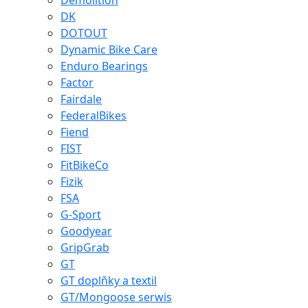
Demolition
DK
DOTOUT
Dynamic Bike Care
Enduro Bearings
Factor
Fairdale
FederalBikes
Fiend
FIST
FitBikeCo
Fizik
FSA
G-Sport
Goodyear
GripGrab
GT
GT doplňky a textil
GT/Mongoose serwis