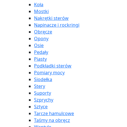
Koła
Mostki
Nakrętki sterów
Napinacze i rockringi
Obręcze
Opony
Osie
Pedały
Piasty
Podkładki sterów
Pomiary mocy
Siodełka
Stery
Suporty
Szprychy
Sztyce
Tarcze hamulcowe
Taśmy na obręcz