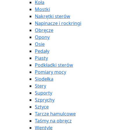
Koła
Mostki
Nakrętki sterów
Napinacze i rockringi
Obręcze
Opony
Osie
Pedały
Piasty
Podkładki sterów
Pomiary mocy
Siodełka
Stery
Suporty
Szprychy
Sztyce
Tarcze hamulcowe
Taśmy na obręcz
Wentyle