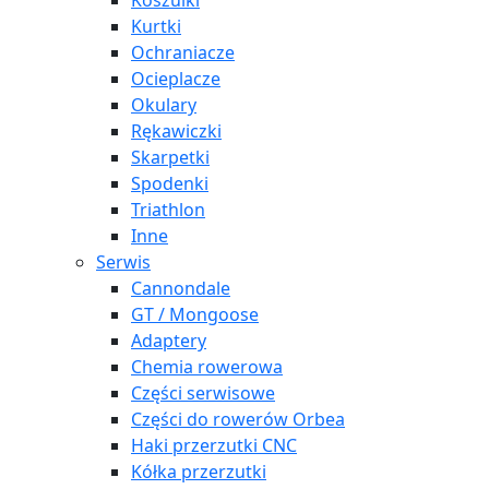
Koszulki
Kurtki
Ochraniacze
Ocieplacze
Okulary
Rękawiczki
Skarpetki
Spodenki
Triathlon
Inne
Serwis
Cannondale
GT / Mongoose
Adaptery
Chemia rowerowa
Części serwisowe
Części do rowerów Orbea
Haki przerzutki CNC
Kółka przerzutki