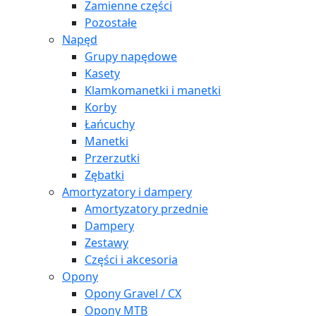
Zamienne części
Pozostałe
Napęd
Grupy napędowe
Kasety
Klamkomanetki i manetki
Korby
Łańcuchy
Manetki
Przerzutki
Zębatki
Amortyzatory i dampery
Amortyzatory przednie
Dampery
Zestawy
Części i akcesoria
Opony
Opony Gravel / CX
Opony MTB