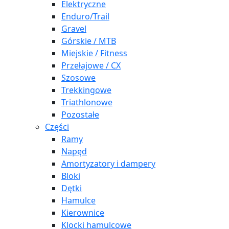
Elektryczne
Enduro/Trail
Gravel
Górskie / MTB
Miejskie / Fitness
Przełajowe / CX
Szosowe
Trekkingowe
Triathlonowe
Pozostałe
Części
Ramy
Napęd
Amortyzatory i dampery
Bloki
Dętki
Hamulce
Kierownice
Klocki hamulcowe