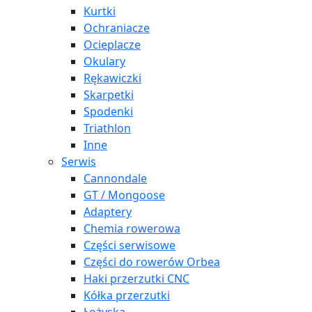
Kurtki
Ochraniacze
Ocieplacze
Okulary
Rękawiczki
Skarpetki
Spodenki
Triathlon
Inne
Serwis
Cannondale
GT / Mongoose
Adaptery
Chemia rowerowa
Części serwisowe
Części do rowerów Orbea
Haki przerzutki CNC
Kółka przerzutki