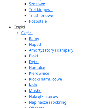
Szosowe
Trekkingowe
Triathlonowe
Pozostałe
Części
Części
Ramy
Napęd
Amortyzatory i dampery
Bloki
Dętki
Hamulce
Kierownice
Klocki hamulcowe
Koła
Mostki
Nakrętki sterów
Napinacze i rockringi