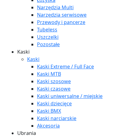
Łożyska
Narzędzia Multi
Narzędzia serwisowe
Przewody i pancerze
Tubeless
Uszczelki
Pozostałe
Kaski
Kaski
Kaski Extreme / Full Face
Kaski MTB
Kaski szosowe
Kaski czasowe
Kaski uniwersalne / miejskie
Kaski dziecięce
Kaski BMX
Kaski narciarskie
Akcesoria
Ubrania