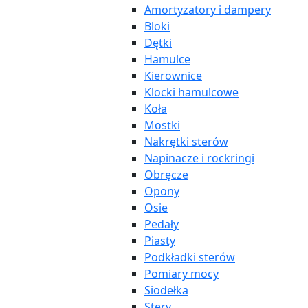
Amortyzatory i dampery
Bloki
Dętki
Hamulce
Kierownice
Klocki hamulcowe
Koła
Mostki
Nakrętki sterów
Napinacze i rockringi
Obręcze
Opony
Osie
Pedały
Piasty
Podkładki sterów
Pomiary mocy
Siodełka
Stery