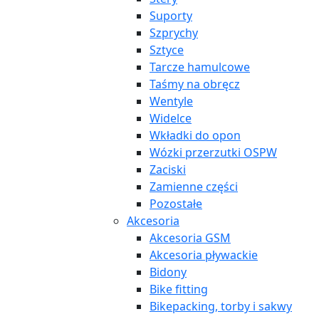
Suporty
Szprychy
Sztyce
Tarcze hamulcowe
Taśmy na obręcz
Wentyle
Widelce
Wkładki do opon
Wózki przerzutki OSPW
Zaciski
Zamienne części
Pozostałe
Akcesoria
Akcesoria GSM
Akcesoria pływackie
Bidony
Bike fitting
Bikepacking, torby i sakwy