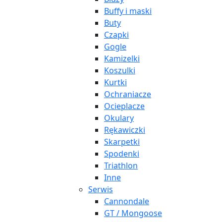
Buffy i maski
Buty
Czapki
Gogle
Kamizelki
Koszulki
Kurtki
Ochraniacze
Ocieplacze
Okulary
Rękawiczki
Skarpetki
Spodenki
Triathlon
Inne
Serwis
Cannondale
GT / Mongoose