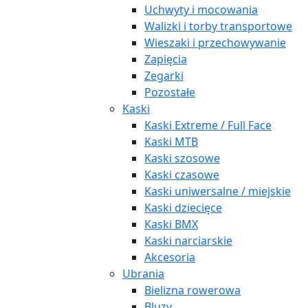
Uchwyty i mocowania
Walizki i torby transportowe
Wieszaki i przechowywanie
Zapięcia
Zegarki
Pozostałe
Kaski
Kaski Extreme / Full Face
Kaski MTB
Kaski szosowe
Kaski czasowe
Kaski uniwersalne / miejskie
Kaski dziecięce
Kaski BMX
Kaski narciarskie
Akcesoria
Ubrania
Bielizna rowerowa
Bluzy