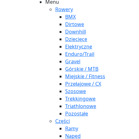
Menu
Rowery
BMX
Dirtowe
Downhill
Dziecięce
Elektryczne
Enduro/Trail
Gravel
Górskie / MTB
Miejskie / Fitness
Przełajowe / CX
Szosowe
Trekkingowe
Triathlonowe
Pozostałe
Części
Ramy
Napęd