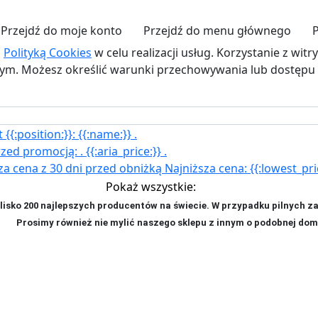
Przejdź do moje konto
Przejdź do menu głównego
z
Polityką Cookies
w celu realizacji usług. Korzystanie z wit
. Możesz określić warunki przechowywania lub dostępu d
{{:position:}}:
{{:name:}}
.
rzed promocją:
.
{{:aria_price:}}
.
za cena z 30 dni przed obniżką
Najniższa cena:
{{:lowest_pri
Pokaż wszystkie:
isko 200 najlepszych producentów na świecie. W przypadku pilnych z
ji. P
rosimy również nie mylić naszego sklepu z innym o podobnej dom