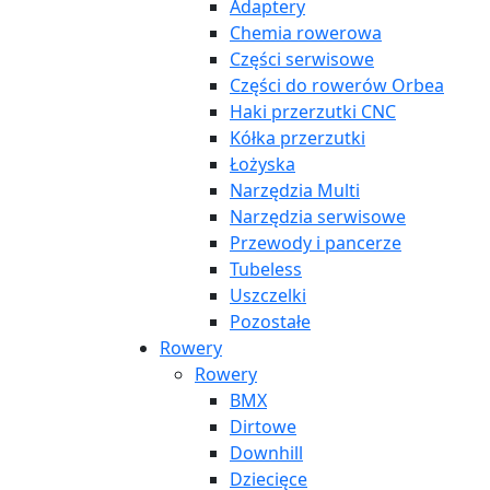
Adaptery
Chemia rowerowa
Części serwisowe
Części do rowerów Orbea
Haki przerzutki CNC
Kółka przerzutki
Łożyska
Narzędzia Multi
Narzędzia serwisowe
Przewody i pancerze
Tubeless
Uszczelki
Pozostałe
Rowery
Rowery
BMX
Dirtowe
Downhill
Dziecięce