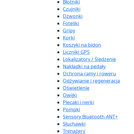
Błotniki
Czujniki
Dzwonki
Foteliki
Gripy
Korki
Koszyki na bidon
Liczniki GPS
Lokalizatory / Śledzenie
Nakładki na pedały
Ochrona ramy i roweru
Odżywianie i regeneracja
Oświetlenie
Owijki
Plecaki i nerki
Pompki
Sensory Bluetooth ANT+
Słuchawki
Trenażery