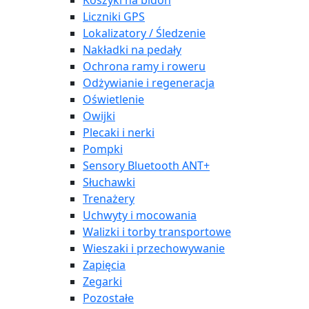
Koszyki na bidon
Liczniki GPS
Lokalizatory / Śledzenie
Nakładki na pedały
Ochrona ramy i roweru
Odżywianie i regeneracja
Oświetlenie
Owijki
Plecaki i nerki
Pompki
Sensory Bluetooth ANT+
Słuchawki
Trenażery
Uchwyty i mocowania
Walizki i torby transportowe
Wieszaki i przechowywanie
Zapięcia
Zegarki
Pozostałe