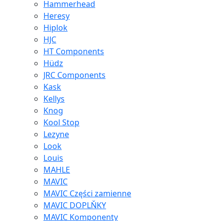
Hammerhead
Heresy
Hiplok
HJC
HT Components
Hüdz
JRC Components
Kask
Kellys
Knog
Kool Stop
Lezyne
Look
Louis
MAHLE
MAVIC
MAVIC Części zamienne
MAVIC DOPLŇKY
MAVIC Komponenty