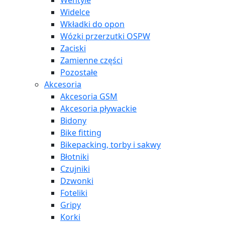
Wentyle
Widelce
Wkładki do opon
Wózki przerzutki OSPW
Zaciski
Zamienne części
Pozostałe
Akcesoria
Akcesoria GSM
Akcesoria pływackie
Bidony
Bike fitting
Bikepacking, torby i sakwy
Błotniki
Czujniki
Dzwonki
Foteliki
Gripy
Korki