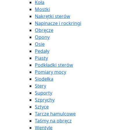
Koła
Mostki
Nakrętki sterów
Napinacze i rockringi
Obręcze
Opony
Osie
Pedały
Piasty
Podkładki sterów
Pomiary mocy
Siodełka
Stery
Suporty
Szprychy
Sztyce
Tarcze hamulcowe
Taśmy na obręcz
Wentyle