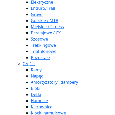
Elektryczne
Enduro/Trail
Gravel
Górskie / MTB
Miejskie / Fitness
Przełajowe / CX
Szosowe
Trekkingowe
Triathlonowe
Pozostałe
Części
Ramy
Napęd
Amortyzatory i dampery
Bloki
Dętki
Hamulce
Kierownice
Klocki hamulcowe