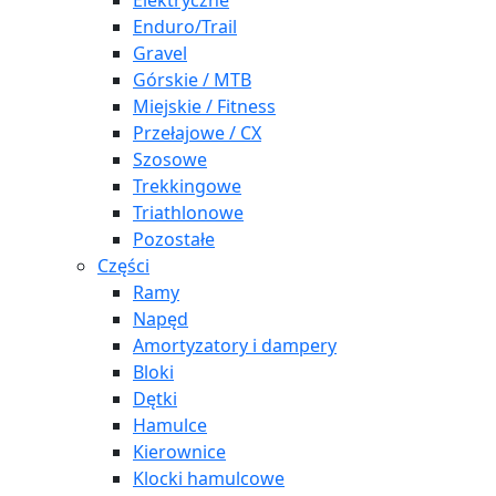
Elektryczne
Enduro/Trail
Gravel
Górskie / MTB
Miejskie / Fitness
Przełajowe / CX
Szosowe
Trekkingowe
Triathlonowe
Pozostałe
Części
Ramy
Napęd
Amortyzatory i dampery
Bloki
Dętki
Hamulce
Kierownice
Klocki hamulcowe