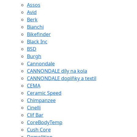
Assos
Avid
Berk
Bianchi
Bikefinder
Black Inc
BSD
Burgh
Cannondale
CANNONDALE díly na kola
CANNONDALE doplňky a textil
CEMA
Ceramic Speed
Chimpanzee
Cinelli
Clif Bar
CoreBodyTemp
Cush Core