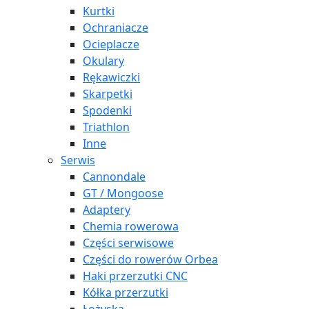
Kurtki
Ochraniacze
Ocieplacze
Okulary
Rękawiczki
Skarpetki
Spodenki
Triathlon
Inne
Serwis
Cannondale
GT / Mongoose
Adaptery
Chemia rowerowa
Części serwisowe
Części do rowerów Orbea
Haki przerzutki CNC
Kółka przerzutki