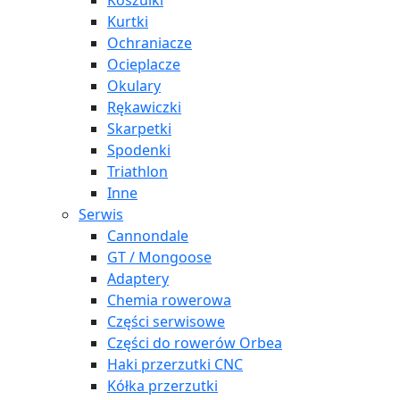
Koszulki
Kurtki
Ochraniacze
Ocieplacze
Okulary
Rękawiczki
Skarpetki
Spodenki
Triathlon
Inne
Serwis
Cannondale
GT / Mongoose
Adaptery
Chemia rowerowa
Części serwisowe
Części do rowerów Orbea
Haki przerzutki CNC
Kółka przerzutki