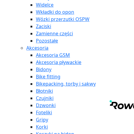
Widelce
Wkładki do opon
Wózki przerzutki OSPW
Zaciski
Zamienne części
Pozostałe
Akcesoria
Akcesoria GSM
Akcesoria pływackie
Bidony
Bike fitting
Bikepacking, torby i sakwy
Błotniki
Czujniki
Dzwonki
Foteliki
Gripy
Korki