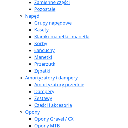
Zamienne części
Pozostałe
Napęd
Grupy napędowe
Kasety
Klamkomanetki i manetki
Korby
Łańcuchy
Manetki
Przerzutki
Zębatki
Amortyzatory i dampery
Amortyzatory przednie
Dampery
Zestawy
Części i akcesoria
Opony
Opony Gravel / CX
Opony MTB