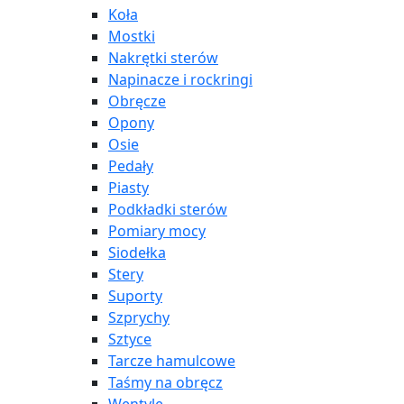
Koła
Mostki
Nakrętki sterów
Napinacze i rockringi
Obręcze
Opony
Osie
Pedały
Piasty
Podkładki sterów
Pomiary mocy
Siodełka
Stery
Suporty
Szprychy
Sztyce
Tarcze hamulcowe
Taśmy na obręcz