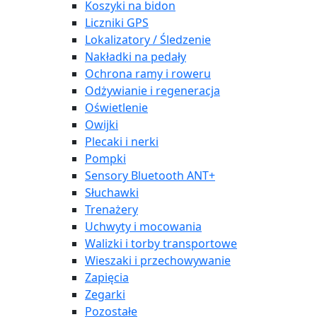
Koszyki na bidon
Liczniki GPS
Lokalizatory / Śledzenie
Nakładki na pedały
Ochrona ramy i roweru
Odżywianie i regeneracja
Oświetlenie
Owijki
Plecaki i nerki
Pompki
Sensory Bluetooth ANT+
Słuchawki
Trenażery
Uchwyty i mocowania
Walizki i torby transportowe
Wieszaki i przechowywanie
Zapięcia
Zegarki
Pozostałe