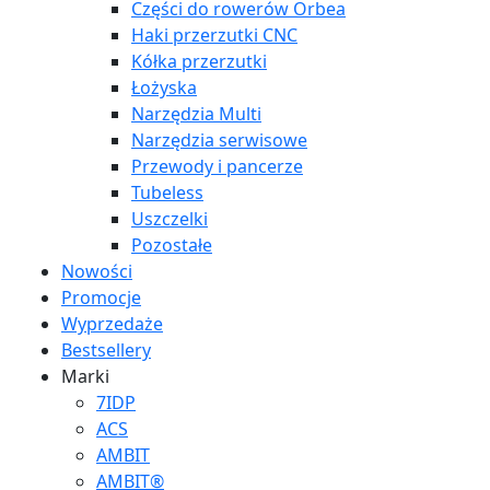
Części do rowerów Orbea
Haki przerzutki CNC
Kółka przerzutki
Łożyska
Narzędzia Multi
Narzędzia serwisowe
Przewody i pancerze
Tubeless
Uszczelki
Pozostałe
Nowości
Promocje
Wyprzedaże
Bestsellery
Marki
7IDP
ACS
AMBIT
AMBIT®