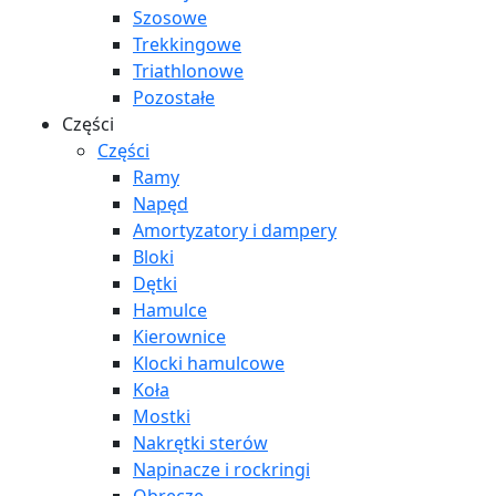
Szosowe
Trekkingowe
Triathlonowe
Pozostałe
Części
Części
Ramy
Napęd
Amortyzatory i dampery
Bloki
Dętki
Hamulce
Kierownice
Klocki hamulcowe
Koła
Mostki
Nakrętki sterów
Napinacze i rockringi