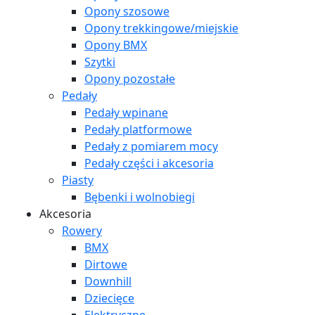
Opony szosowe
Opony trekkingowe/miejskie
Opony BMX
Szytki
Opony pozostałe
Pedały
Pedały wpinane
Pedały platformowe
Pedały z pomiarem mocy
Pedały części i akcesoria
Piasty
Bębenki i wolnobiegi
Akcesoria
Rowery
BMX
Dirtowe
Downhill
Dziecięce