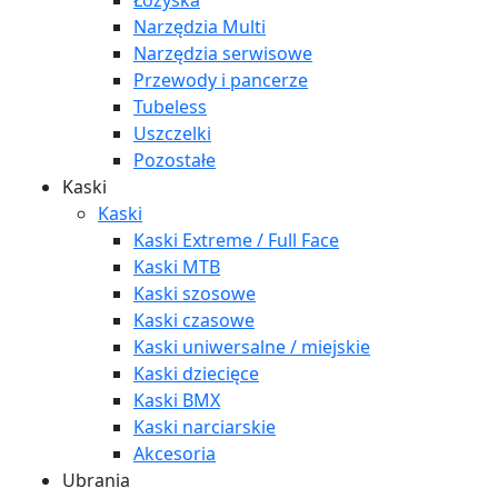
Łożyska
Narzędzia Multi
Narzędzia serwisowe
Przewody i pancerze
Tubeless
Uszczelki
Pozostałe
Kaski
Kaski
Kaski Extreme / Full Face
Kaski MTB
Kaski szosowe
Kaski czasowe
Kaski uniwersalne / miejskie
Kaski dziecięce
Kaski BMX
Kaski narciarskie
Akcesoria
Ubrania