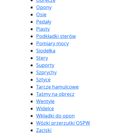
Obręcze
Opony
Osie
Pedały
Piasty
Podkładki sterów
Pomiary mocy
Siodełka
Stery
Suporty
Szprychy
Sztyce
Tarcze hamulcowe
Taśmy na obręcz
Wentyle
Widelce
Wkładki do opon
Wózki przerzutki OSPW
Zaciski