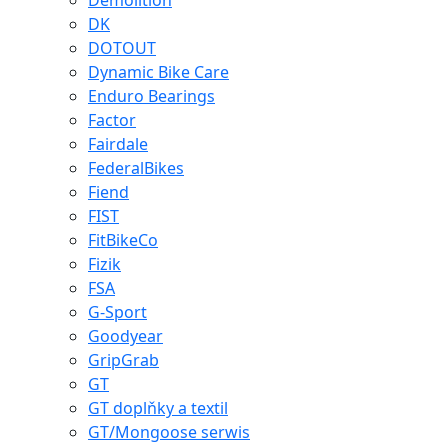
Demolition
DK
DOTOUT
Dynamic Bike Care
Enduro Bearings
Factor
Fairdale
FederalBikes
Fiend
FIST
FitBikeCo
Fizik
FSA
G-Sport
Goodyear
GripGrab
GT
GT doplňky a textil
GT/Mongoose serwis