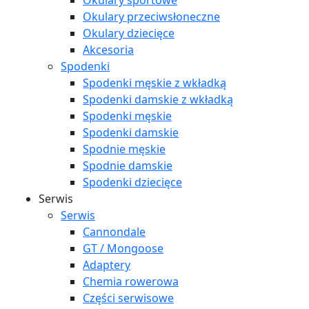
Okulary sportowe
Okulary przeciwsłoneczne
Okulary dziecięce
Akcesoria
Spodenki
Spodenki męskie z wkładką
Spodenki damskie z wkładką
Spodenki męskie
Spodenki damskie
Spodnie męskie
Spodnie damskie
Spodenki dziecięce
Serwis
Serwis
Cannondale
GT / Mongoose
Adaptery
Chemia rowerowa
Części serwisowe