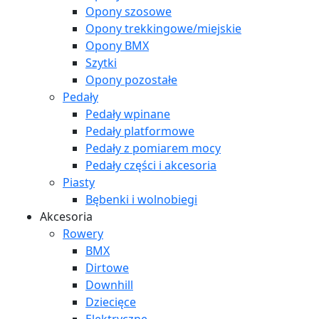
Opony szosowe
Opony trekkingowe/miejskie
Opony BMX
Szytki
Opony pozostałe
Pedały
Pedały wpinane
Pedały platformowe
Pedały z pomiarem mocy
Pedały części i akcesoria
Piasty
Bębenki i wolnobiegi
Akcesoria
Rowery
BMX
Dirtowe
Downhill
Dziecięce