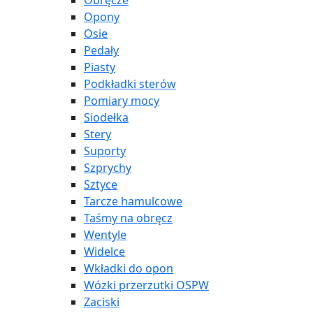
Obręcze
Opony
Osie
Pedały
Piasty
Podkładki sterów
Pomiary mocy
Siodełka
Stery
Suporty
Szprychy
Sztyce
Tarcze hamulcowe
Taśmy na obręcz
Wentyle
Widelce
Wkładki do opon
Wózki przerzutki OSPW
Zaciski