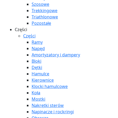
Szosowe
Trekkingowe
Triathlonowe
Pozostałe
Części
Części
Ramy
Napęd
Amortyzatory i dampery
Bloki
Dętki
Hamulce
Kierownice
Klocki hamulcowe
Koła
Mostki
Nakrętki sterów
Napinacze i rockringi