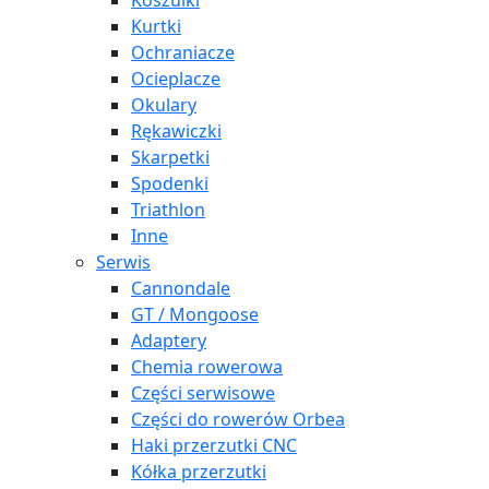
Koszulki
Kurtki
Ochraniacze
Ocieplacze
Okulary
Rękawiczki
Skarpetki
Spodenki
Triathlon
Inne
Serwis
Cannondale
GT / Mongoose
Adaptery
Chemia rowerowa
Części serwisowe
Części do rowerów Orbea
Haki przerzutki CNC
Kółka przerzutki