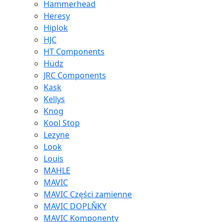
Hammerhead
Heresy
Hiplok
HJC
HT Components
Hüdz
JRC Components
Kask
Kellys
Knog
Kool Stop
Lezyne
Look
Louis
MAHLE
MAVIC
MAVIC Części zamienne
MAVIC DOPLŇKY
MAVIC Komponenty