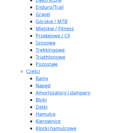
Elektryczne
Enduro/Trail
Gravel
Górskie / MTB
Miejskie / Fitness
Przełajowe / CX
Szosowe
Trekkingowe
Triathlonowe
Pozostałe
Części
Ramy
Napęd
Amortyzatory i dampery
Bloki
Dętki
Hamulce
Kierownice
Klocki hamulcowe