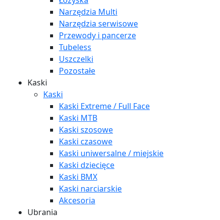
Łożyska
Narzędzia Multi
Narzędzia serwisowe
Przewody i pancerze
Tubeless
Uszczelki
Pozostałe
Kaski
Kaski
Kaski Extreme / Full Face
Kaski MTB
Kaski szosowe
Kaski czasowe
Kaski uniwersalne / miejskie
Kaski dziecięce
Kaski BMX
Kaski narciarskie
Akcesoria
Ubrania