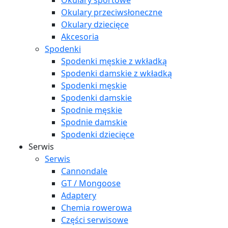
Okulary sportowe
Okulary przeciwsłoneczne
Okulary dziecięce
Akcesoria
Spodenki
Spodenki męskie z wkładką
Spodenki damskie z wkładką
Spodenki męskie
Spodenki damskie
Spodnie męskie
Spodnie damskie
Spodenki dziecięce
Serwis
Serwis
Cannondale
GT / Mongoose
Adaptery
Chemia rowerowa
Części serwisowe