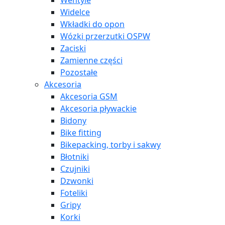
Wentyle
Widelce
Wkładki do opon
Wózki przerzutki OSPW
Zaciski
Zamienne części
Pozostałe
Akcesoria
Akcesoria GSM
Akcesoria pływackie
Bidony
Bike fitting
Bikepacking, torby i sakwy
Błotniki
Czujniki
Dzwonki
Foteliki
Gripy
Korki