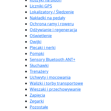
Koszyki na bidon
Liczniki GPS
Lokalizatory / Śledzenie
Nakładki na pedały
Ochrona ramy i roweru
Odżywianie i regeneracja
Oświetlenie
Owijki
Plecaki i nerki
Pompki
Sensory Bluetooth ANT+
Słuchawki
Trenażery
Uchwyty i mocowania
Walizki i torby transportowe
Wieszaki i przechowywanie
Zapięcia
Zegarki
Pozostałe