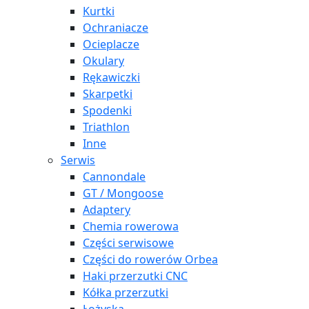
Kurtki
Ochraniacze
Ocieplacze
Okulary
Rękawiczki
Skarpetki
Spodenki
Triathlon
Inne
Serwis
Cannondale
GT / Mongoose
Adaptery
Chemia rowerowa
Części serwisowe
Części do rowerów Orbea
Haki przerzutki CNC
Kółka przerzutki