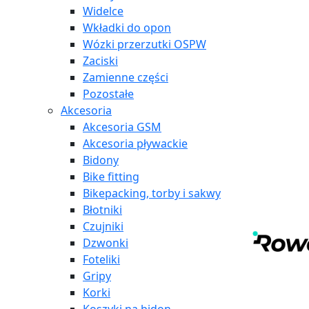
Widelce
Wkładki do opon
Wózki przerzutki OSPW
Zaciski
Zamienne części
Pozostałe
Akcesoria
Akcesoria GSM
Akcesoria pływackie
Bidony
Bike fitting
Bikepacking, torby i sakwy
Błotniki
Czujniki
Dzwonki
Foteliki
Gripy
Korki