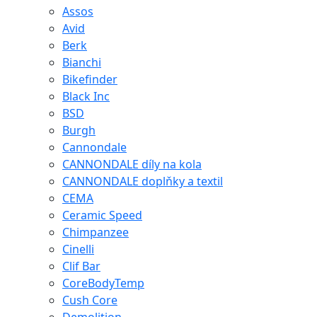
Assos
Avid
Berk
Bianchi
Bikefinder
Black Inc
BSD
Burgh
Cannondale
CANNONDALE díly na kola
CANNONDALE doplňky a textil
CEMA
Ceramic Speed
Chimpanzee
Cinelli
Clif Bar
CoreBodyTemp
Cush Core