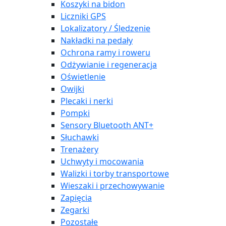
Koszyki na bidon
Liczniki GPS
Lokalizatory / Śledzenie
Nakładki na pedały
Ochrona ramy i roweru
Odżywianie i regeneracja
Oświetlenie
Owijki
Plecaki i nerki
Pompki
Sensory Bluetooth ANT+
Słuchawki
Trenażery
Uchwyty i mocowania
Walizki i torby transportowe
Wieszaki i przechowywanie
Zapięcia
Zegarki
Pozostałe