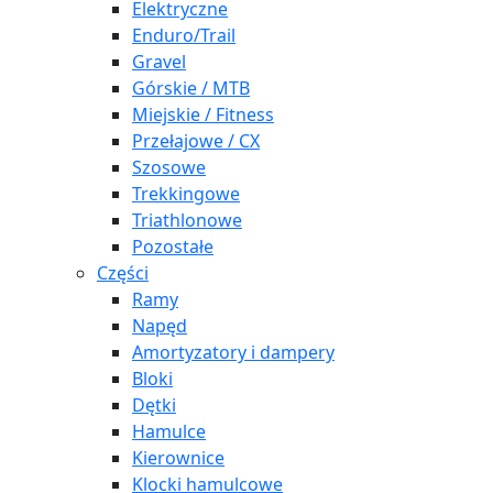
Elektryczne
Enduro/Trail
Gravel
Górskie / MTB
Miejskie / Fitness
Przełajowe / CX
Szosowe
Trekkingowe
Triathlonowe
Pozostałe
Części
Ramy
Napęd
Amortyzatory i dampery
Bloki
Dętki
Hamulce
Kierownice
Klocki hamulcowe