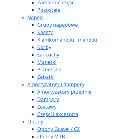
Zamienne części
Pozostałe
Napęd
Grupy napędowe
Kasety
Klamkomanetki i manetki
Korby
Łańcuchy
Manetki
Przerzutki
Zębatki
Amortyzatory i dampery
Amortyzatory przednie
Dampery
Zestawy
Części i akcesoria
Opony
Opony Gravel / CX
Opony MTB