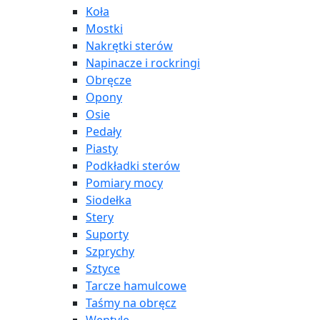
Koła
Mostki
Nakrętki sterów
Napinacze i rockringi
Obręcze
Opony
Osie
Pedały
Piasty
Podkładki sterów
Pomiary mocy
Siodełka
Stery
Suporty
Szprychy
Sztyce
Tarcze hamulcowe
Taśmy na obręcz