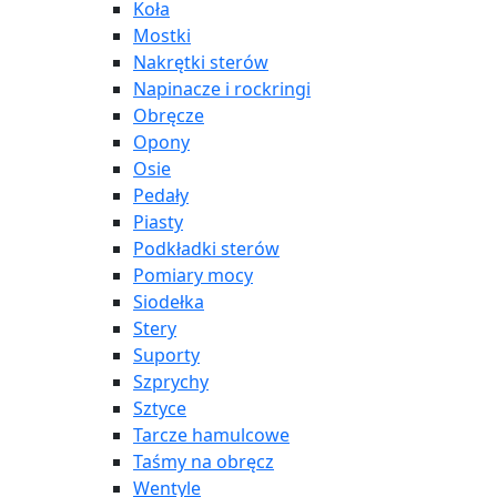
Koła
Mostki
Nakrętki sterów
Napinacze i rockringi
Obręcze
Opony
Osie
Pedały
Piasty
Podkładki sterów
Pomiary mocy
Siodełka
Stery
Suporty
Szprychy
Sztyce
Tarcze hamulcowe
Taśmy na obręcz
Wentyle