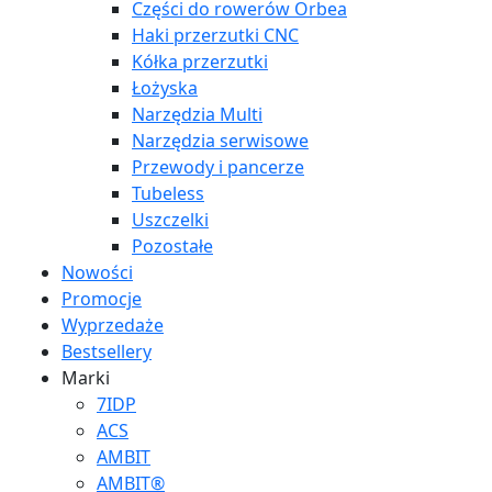
Części do rowerów Orbea
Haki przerzutki CNC
Kółka przerzutki
Łożyska
Narzędzia Multi
Narzędzia serwisowe
Przewody i pancerze
Tubeless
Uszczelki
Pozostałe
Nowości
Promocje
Wyprzedaże
Bestsellery
Marki
7IDP
ACS
AMBIT
AMBIT®