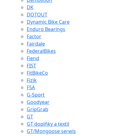
Demolition
DK
DOTOUT
Dynamic Bike Care
Enduro Bearings
Factor
Fairdale
FederalBikes
Fiend
FIST
FitBikeCo
Fizik
FSA
G-Sport
Goodyear
GripGrab
GT
GT doplňky a textil
GT/Mongoose serwis