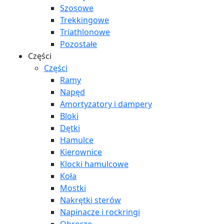
Szosowe
Trekkingowe
Triathlonowe
Pozostałe
Części
Części
Ramy
Napęd
Amortyzatory i dampery
Bloki
Dętki
Hamulce
Kierownice
Klocki hamulcowe
Koła
Mostki
Nakrętki sterów
Napinacze i rockringi