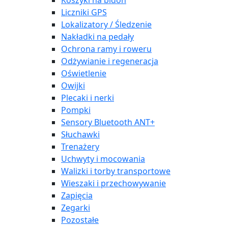
Koszyki na bidon
Liczniki GPS
Lokalizatory / Śledzenie
Nakładki na pedały
Ochrona ramy i roweru
Odżywianie i regeneracja
Oświetlenie
Owijki
Plecaki i nerki
Pompki
Sensory Bluetooth ANT+
Słuchawki
Trenażery
Uchwyty i mocowania
Walizki i torby transportowe
Wieszaki i przechowywanie
Zapięcia
Zegarki
Pozostałe