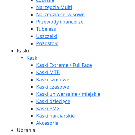
Łożyska
Narzędzia Multi
Narzędzia serwisowe
Przewody i pancerze
Tubeless
Uszczelki
Pozostałe
Kaski
Kaski
Kaski Extreme / Full Face
Kaski MTB
Kaski szosowe
Kaski czasowe
Kaski uniwersalne / miejskie
Kaski dziecięce
Kaski BMX
Kaski narciarskie
Akcesoria
Ubrania