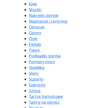
Koła
Mostki
Nakrętki sterów
Napinacze i rockringi
Obręcze
Opony
Osie
Pedały
Piasty
Podkładki sterów
Pomiary mocy
Siodełka
Stery
Suporty
Szprychy
Sztyce
Tarcze hamulcowe
Taśmy na obręcz