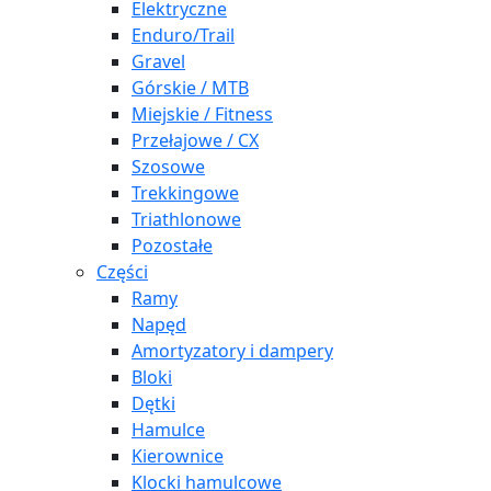
Elektryczne
Enduro/Trail
Gravel
Górskie / MTB
Miejskie / Fitness
Przełajowe / CX
Szosowe
Trekkingowe
Triathlonowe
Pozostałe
Części
Ramy
Napęd
Amortyzatory i dampery
Bloki
Dętki
Hamulce
Kierownice
Klocki hamulcowe