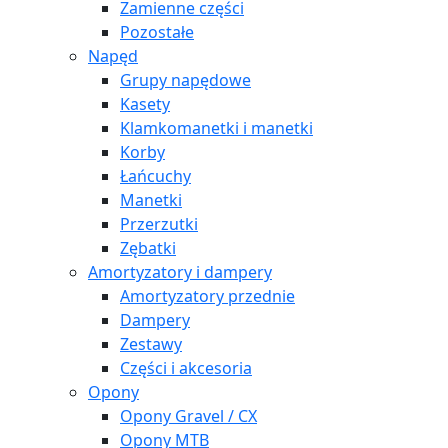
Zamienne części
Pozostałe
Napęd
Grupy napędowe
Kasety
Klamkomanetki i manetki
Korby
Łańcuchy
Manetki
Przerzutki
Zębatki
Amortyzatory i dampery
Amortyzatory przednie
Dampery
Zestawy
Części i akcesoria
Opony
Opony Gravel / CX
Opony MTB