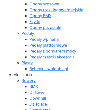
Opony szosowe
Opony trekkingowe/miejskie
Opony BMX
Szytki
Opony pozostałe
Pedały
Pedały wpinane
Pedały platformowe
Pedały z pomiarem mocy
Pedały części i akcesoria
Piasty
Bębenki i wolnobiegi
Akcesoria
Rowery
BMX
Dirtowe
Downhill
Dziecięce