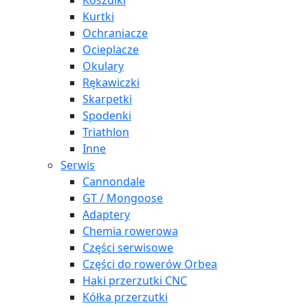
Koszulki
Kurtki
Ochraniacze
Ocieplacze
Okulary
Rękawiczki
Skarpetki
Spodenki
Triathlon
Inne
Serwis
Cannondale
GT / Mongoose
Adaptery
Chemia rowerowa
Części serwisowe
Części do rowerów Orbea
Haki przerzutki CNC
Kółka przerzutki