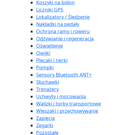
Koszyki na bidon
Liczniki GPS
Lokalizatory / Śledzenie
Nakładki na pedały
Ochrona ramy i roweru
Odżywianie i regeneracja
Oświetlenie
Owijki
Plecaki i nerki
Pompki
Sensory Bluetooth ANT+
Słuchawki
Trenażery
Uchwyty i mocowania
Walizki i torby transportowe
Wieszaki i przechowywanie
Zapięcia
Zegarki
Pozostałe