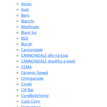
Assos
Avid
Berk
Bianchi
Bikefinder
Black Inc
BSD
Burgh
Cannondale
CANNONDALE díly na kola
CANNONDALE doplňky a textil
CEMA
Ceramic Speed
Chimpanzee
Cinelli
Clif Bar
CoreBodyTemp
Cush Core