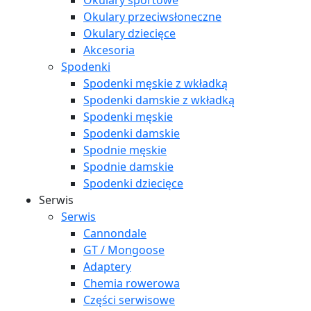
Okulary sportowe
Okulary przeciwsłoneczne
Okulary dziecięce
Akcesoria
Spodenki
Spodenki męskie z wkładką
Spodenki damskie z wkładką
Spodenki męskie
Spodenki damskie
Spodnie męskie
Spodnie damskie
Spodenki dziecięce
Serwis
Serwis
Cannondale
GT / Mongoose
Adaptery
Chemia rowerowa
Części serwisowe