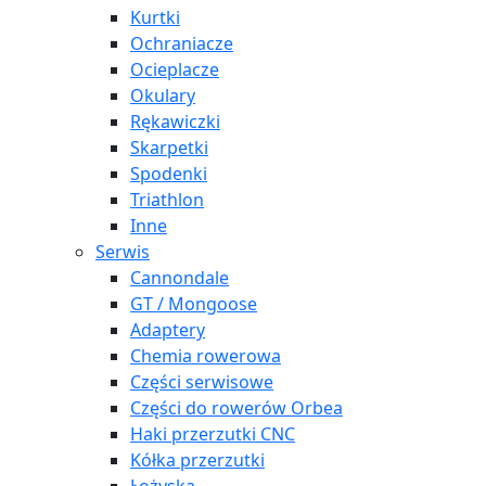
Kurtki
Ochraniacze
Ocieplacze
Okulary
Rękawiczki
Skarpetki
Spodenki
Triathlon
Inne
Serwis
Cannondale
GT / Mongoose
Adaptery
Chemia rowerowa
Części serwisowe
Części do rowerów Orbea
Haki przerzutki CNC
Kółka przerzutki