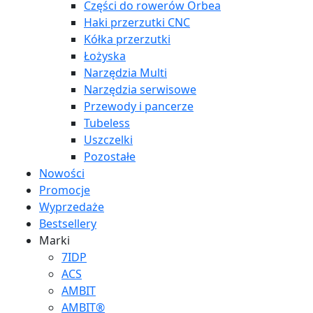
Części do rowerów Orbea
Haki przerzutki CNC
Kółka przerzutki
Łożyska
Narzędzia Multi
Narzędzia serwisowe
Przewody i pancerze
Tubeless
Uszczelki
Pozostałe
Nowości
Promocje
Wyprzedaże
Bestsellery
Marki
7IDP
ACS
AMBIT
AMBIT®