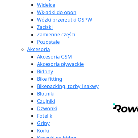
Widelce
Wkładki do opon
Wózki przerzutki OSPW
Zaciski
Zamienne części
Pozostałe
Akcesoria
Akcesoria GSM
Akcesoria pływackie
Bidony
Bike fitting
Bikepacking, torby i sakwy
Błotniki
Czujniki
Dzwonki
Foteliki
Gripy
Korki