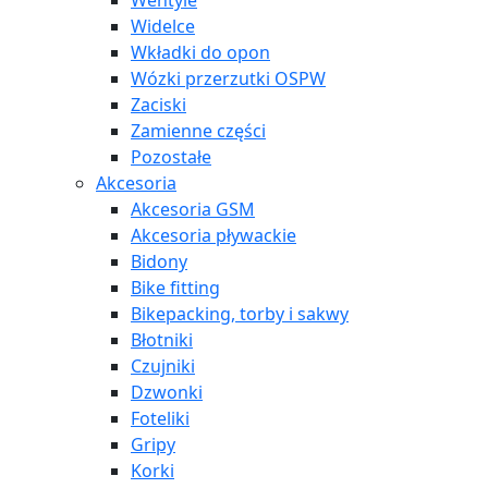
Wentyle
Widelce
Wkładki do opon
Wózki przerzutki OSPW
Zaciski
Zamienne części
Pozostałe
Akcesoria
Akcesoria GSM
Akcesoria pływackie
Bidony
Bike fitting
Bikepacking, torby i sakwy
Błotniki
Czujniki
Dzwonki
Foteliki
Gripy
Korki