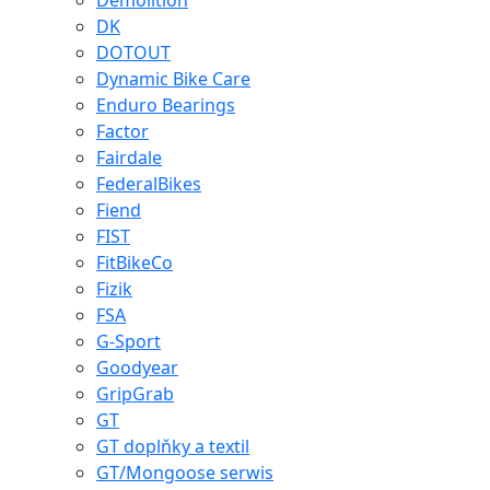
Demolition
DK
DOTOUT
Dynamic Bike Care
Enduro Bearings
Factor
Fairdale
FederalBikes
Fiend
FIST
FitBikeCo
Fizik
FSA
G-Sport
Goodyear
GripGrab
GT
GT doplňky a textil
GT/Mongoose serwis