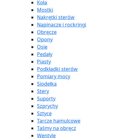
Koła
Mostki
Nakrętki sterów
Napinacze i rockringi
Obręcze
Opony
Osie
Pedały
Piasty
Podkładki sterów
Pomiary mocy
Siodełka
Stery
Suporty
Szprychy
Sztyce
Tarcze hamulcowe
Taśmy na obręcz
Wentyle