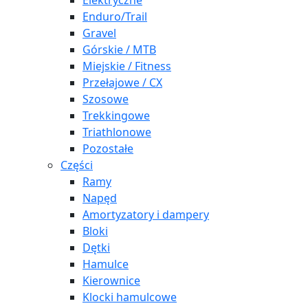
Elektryczne
Enduro/Trail
Gravel
Górskie / MTB
Miejskie / Fitness
Przełajowe / CX
Szosowe
Trekkingowe
Triathlonowe
Pozostałe
Części
Ramy
Napęd
Amortyzatory i dampery
Bloki
Dętki
Hamulce
Kierownice
Klocki hamulcowe