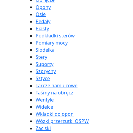
Obręcze
Opony
Osie
Pedały
Piasty
Podkładki sterów
Pomiary mocy
Siodełka
Stery
Suporty
Szprychy
Sztyce
Tarcze hamulcowe
Taśmy na obręcz
Wentyle
Widelce
Wkładki do opon
Wózki przerzutki OSPW
Zaciski