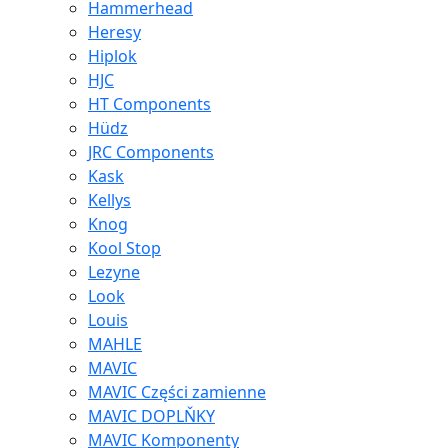
Hammerhead
Heresy
Hiplok
HJC
HT Components
Hüdz
JRC Components
Kask
Kellys
Knog
Kool Stop
Lezyne
Look
Louis
MAHLE
MAVIC
MAVIC Części zamienne
MAVIC DOPLŇKY
MAVIC Komponenty