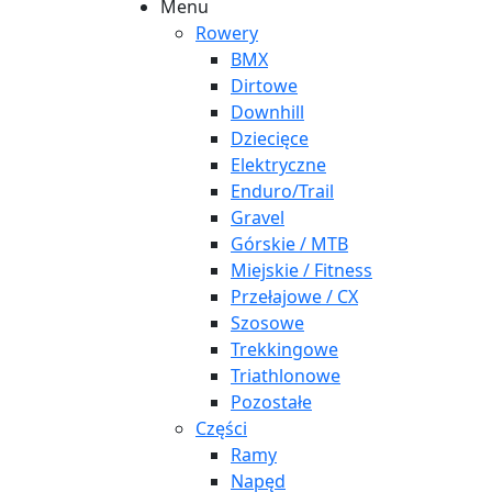
Menu
Rowery
BMX
Dirtowe
Downhill
Dziecięce
Elektryczne
Enduro/Trail
Gravel
Górskie / MTB
Miejskie / Fitness
Przełajowe / CX
Szosowe
Trekkingowe
Triathlonowe
Pozostałe
Części
Ramy
Napęd