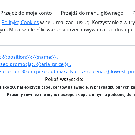
Przejdź do moje konto
Przejdź do menu głównego
z
Polityką Cookies
w celu realizacji usług. Korzystanie z wit
. Możesz określić warunki przechowywania lub dostępu d
{{:position:}}:
{{:name:}}
.
rzed promocją:
.
{{:aria_price:}}
.
za cena z 30 dni przed obniżką
Najniższa cena:
{{:lowest_pri
Pokaż wszystkie:
isko 200 najlepszych producentów na świecie. W przypadku pilnych z
ji. P
rosimy również nie mylić naszego sklepu z innym o podobnej dom