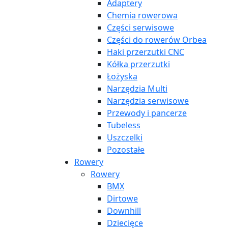
Adaptery
Chemia rowerowa
Części serwisowe
Części do rowerów Orbea
Haki przerzutki CNC
Kółka przerzutki
Łożyska
Narzędzia Multi
Narzędzia serwisowe
Przewody i pancerze
Tubeless
Uszczelki
Pozostałe
Rowery
Rowery
BMX
Dirtowe
Downhill
Dziecięce