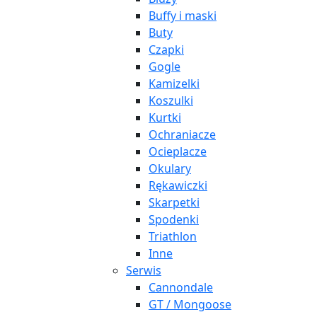
Buffy i maski
Buty
Czapki
Gogle
Kamizelki
Koszulki
Kurtki
Ochraniacze
Ocieplacze
Okulary
Rękawiczki
Skarpetki
Spodenki
Triathlon
Inne
Serwis
Cannondale
GT / Mongoose