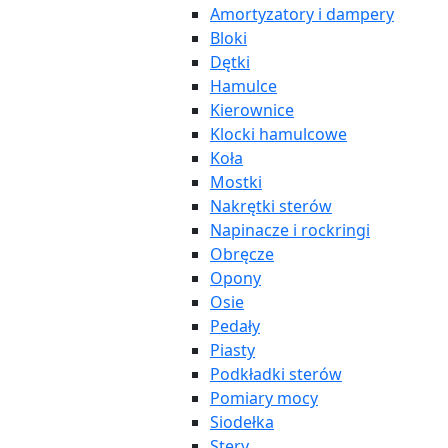
Amortyzatory i dampery
Bloki
Dętki
Hamulce
Kierownice
Klocki hamulcowe
Koła
Mostki
Nakrętki sterów
Napinacze i rockringi
Obręcze
Opony
Osie
Pedały
Piasty
Podkładki sterów
Pomiary mocy
Siodełka
Stery