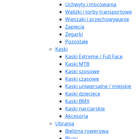
Uchwyty i mocowania
Walizki i torby transportowe
Wieszaki i przechowywanie
Zapięcia
Zegarki
Pozostałe
Kaski
Kaski Extreme / Full Face
Kaski MTB
Kaski szosowe
Kaski czasowe
Kaski uniwersalne / miejskie
Kaski dziecięce
Kaski BMX
Kaski narciarskie
Akcesoria
Ubrania
Bielizna rowerowa
Bluzy