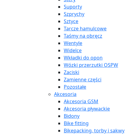
Suporty
Szprychy
Sztyce
Tarcze hamulcowe
Taśmy na obręcz
Wentyle
Widelce
Wkładki do opon
Wózki przerzutki OSPW
Zaciski
Zamienne części
Pozostałe
Akcesoria
Akcesoria GSM
Akcesoria pływackie
Bidony
Bike fitting
Bikepacking, torby i sakwy