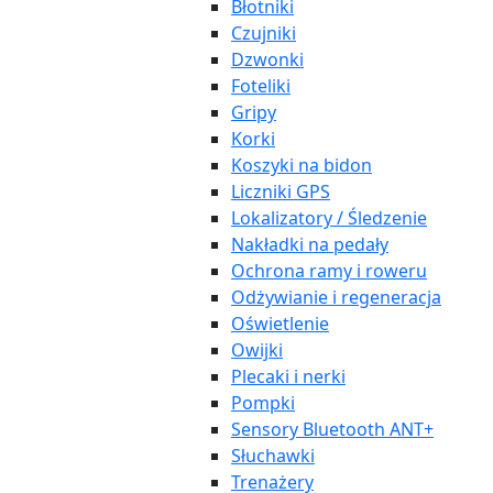
Błotniki
Czujniki
Dzwonki
Foteliki
Gripy
Korki
Koszyki na bidon
Liczniki GPS
Lokalizatory / Śledzenie
Nakładki na pedały
Ochrona ramy i roweru
Odżywianie i regeneracja
Oświetlenie
Owijki
Plecaki i nerki
Pompki
Sensory Bluetooth ANT+
Słuchawki
Trenażery