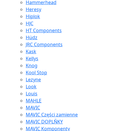
Hammerhead
Heresy
Hiplok
HJC
HT Components
Hüdz
JRC Components
Kask
Kellys
Knog
Kool Stop
Lezyne
Look
Louis
MAHLE
MAVIC
MAVIC Części zamienne
MAVIC DOPLŇKY
MAVIC Komponenty