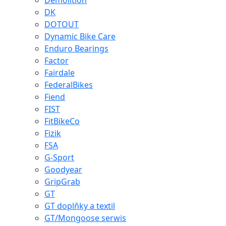
Demolition
DK
DOTOUT
Dynamic Bike Care
Enduro Bearings
Factor
Fairdale
FederalBikes
Fiend
FIST
FitBikeCo
Fizik
FSA
G-Sport
Goodyear
GripGrab
GT
GT doplňky a textil
GT/Mongoose serwis