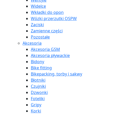
Wentyle
Widelce
Wkładki do opon
Wózki przerzutki OSPW
Zaciski
Zamienne części
Pozostałe
Akcesoria
Akcesoria GSM
Akcesoria pływackie
Bidony
Bike fitting
Bikepacking, torby i sakwy
Błotniki
Czujniki
Dzwonki
Foteliki
Gripy
Korki