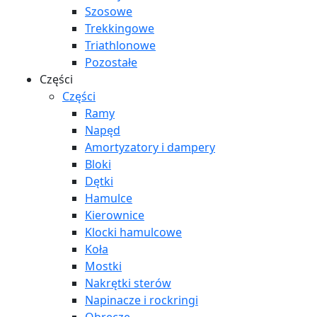
Szosowe
Trekkingowe
Triathlonowe
Pozostałe
Części
Części
Ramy
Napęd
Amortyzatory i dampery
Bloki
Dętki
Hamulce
Kierownice
Klocki hamulcowe
Koła
Mostki
Nakrętki sterów
Napinacze i rockringi