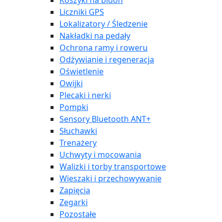
Koszyki na bidon
Liczniki GPS
Lokalizatory / Śledzenie
Nakładki na pedały
Ochrona ramy i roweru
Odżywianie i regeneracja
Oświetlenie
Owijki
Plecaki i nerki
Pompki
Sensory Bluetooth ANT+
Słuchawki
Trenażery
Uchwyty i mocowania
Walizki i torby transportowe
Wieszaki i przechowywanie
Zapięcia
Zegarki
Pozostałe