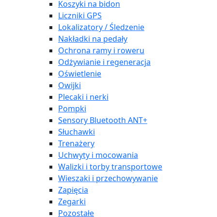
Koszyki na bidon
Liczniki GPS
Lokalizatory / Śledzenie
Nakładki na pedały
Ochrona ramy i roweru
Odżywianie i regeneracja
Oświetlenie
Owijki
Plecaki i nerki
Pompki
Sensory Bluetooth ANT+
Słuchawki
Trenażery
Uchwyty i mocowania
Walizki i torby transportowe
Wieszaki i przechowywanie
Zapięcia
Zegarki
Pozostałe