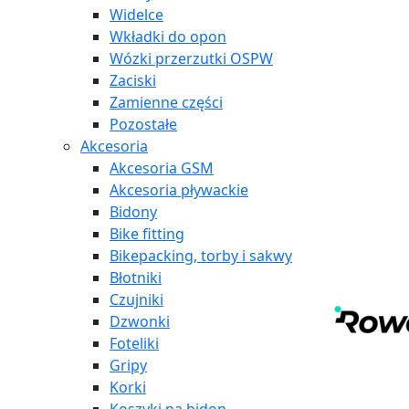
Widelce
Wkładki do opon
Wózki przerzutki OSPW
Zaciski
Zamienne części
Pozostałe
Akcesoria
Akcesoria GSM
Akcesoria pływackie
Bidony
Bike fitting
Bikepacking, torby i sakwy
Błotniki
Czujniki
Dzwonki
Foteliki
Gripy
Korki