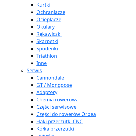
Kurtki
Ochraniacze
Ocieplacze
Okulary
Rękawiczki
Skarpetki
Spodenki
Triathlon
Inne
Serwis
Cannondale
GT / Mongoose
Adaptery
Chemia rowerowa
Części serwisowe
Części do rowerów Orbea
Haki przerzutki CNC
Kółka przerzutki