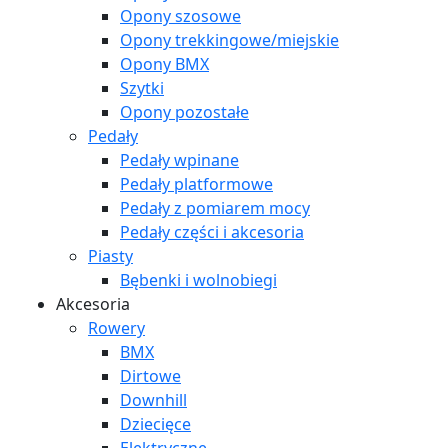
Opony szosowe
Opony trekkingowe/miejskie
Opony BMX
Szytki
Opony pozostałe
Pedały
Pedały wpinane
Pedały platformowe
Pedały z pomiarem mocy
Pedały części i akcesoria
Piasty
Bębenki i wolnobiegi
Akcesoria
Rowery
BMX
Dirtowe
Downhill
Dziecięce