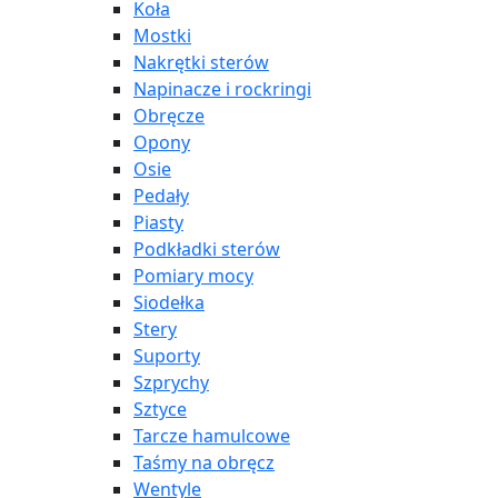
Koła
Mostki
Nakrętki sterów
Napinacze i rockringi
Obręcze
Opony
Osie
Pedały
Piasty
Podkładki sterów
Pomiary mocy
Siodełka
Stery
Suporty
Szprychy
Sztyce
Tarcze hamulcowe
Taśmy na obręcz
Wentyle