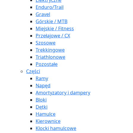
Elektryczne
Enduro/Trail
Gravel
Górskie / MTB
Miejskie / Fitness
Przełajowe / CX
Szosowe
Trekkingowe
Triathlonowe
Pozostałe
Części
Ramy
Napęd
Amortyzatory i dampery
Bloki
Dętki
Hamulce
Kierownice
Klocki hamulcowe