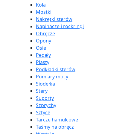
Koła
Mostki
Nakrętki sterów
Napinacze i rockringi
Obręcze
Opony
Osie
Pedały
Piasty
Podkładki sterów
Pomiary mocy
Siodełka
Stery
Suporty
Szprychy
Sztyce
Tarcze hamulcowe
Taśmy na obręcz