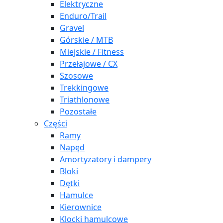
Elektryczne
Enduro/Trail
Gravel
Górskie / MTB
Miejskie / Fitness
Przełajowe / CX
Szosowe
Trekkingowe
Triathlonowe
Pozostałe
Części
Ramy
Napęd
Amortyzatory i dampery
Bloki
Dętki
Hamulce
Kierownice
Klocki hamulcowe