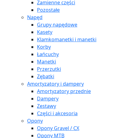
Zamienne części
Pozostałe
Napęd
Grupy napędowe
Kasety
Klamkomanetki i manetki
Korby
Łańcuchy
Manetki
Przerzutki
Zębatki
Amortyzatory i dampery
Amortyzatory przednie
Dampery
Zestawy
Części i akcesoria
Opony
Opony Gravel / CX
Opony MTB