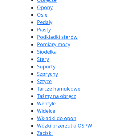
Obręcze
Opony
Osie
Pedały
Piasty
Podkładki sterów
Pomiary mocy
Siodełka
Stery
Suporty
Szprychy
Sztyce
Tarcze hamulcowe
Taśmy na obręcz
Wentyle
Widelce
Wkładki do opon
Wózki przerzutki OSPW
Zaciski