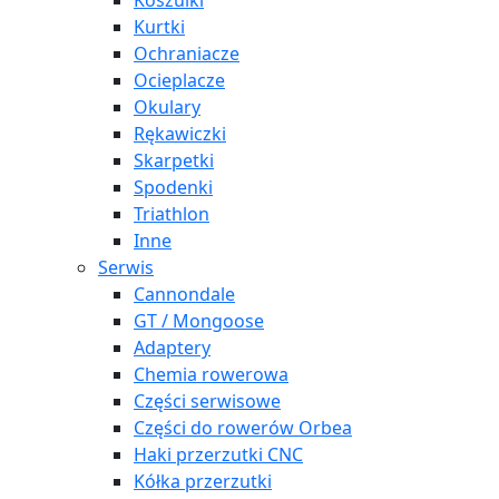
Koszulki
Kurtki
Ochraniacze
Ocieplacze
Okulary
Rękawiczki
Skarpetki
Spodenki
Triathlon
Inne
Serwis
Cannondale
GT / Mongoose
Adaptery
Chemia rowerowa
Części serwisowe
Części do rowerów Orbea
Haki przerzutki CNC
Kółka przerzutki