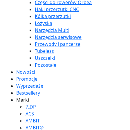
Części do rowerów Orbea
Haki przerzutki CNC
Kółka przerzutki
Łożyska
Narzędzia Multi
Narzędzia serwisowe
Przewody i pancerze
Tubeless
Uszczelki
Pozostałe
Nowości
Promocje
Wyprzedaże
Bestsellery
Marki
7IDP
ACS
AMBIT
AMBIT®