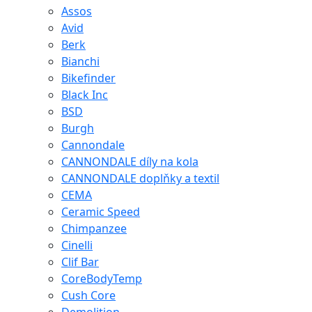
Assos
Avid
Berk
Bianchi
Bikefinder
Black Inc
BSD
Burgh
Cannondale
CANNONDALE díly na kola
CANNONDALE doplňky a textil
CEMA
Ceramic Speed
Chimpanzee
Cinelli
Clif Bar
CoreBodyTemp
Cush Core