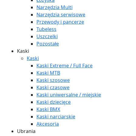
Łożyska
Narzędzia Multi
Narzędzia serwisowe
Przewody i pancerze
Tubeless
Uszczelki
Pozostałe
Kaski
Kaski
Kaski Extreme / Full Face
Kaski MTB
Kaski szosowe
Kaski czasowe
Kaski uniwersalne / miejskie
Kaski dziecięce
Kaski BMX
Kaski narciarskie
Akcesoria
Ubrania