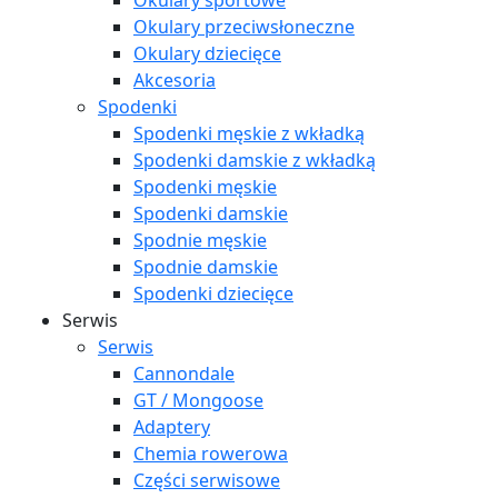
Okulary sportowe
Okulary przeciwsłoneczne
Okulary dziecięce
Akcesoria
Spodenki
Spodenki męskie z wkładką
Spodenki damskie z wkładką
Spodenki męskie
Spodenki damskie
Spodnie męskie
Spodnie damskie
Spodenki dziecięce
Serwis
Serwis
Cannondale
GT / Mongoose
Adaptery
Chemia rowerowa
Części serwisowe