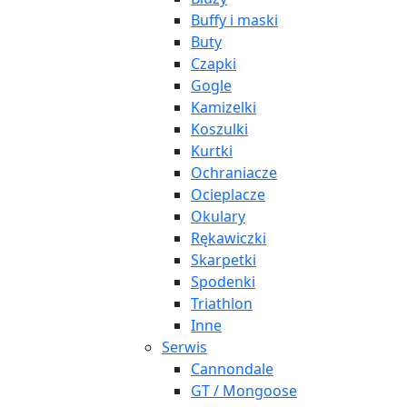
Buffy i maski
Buty
Czapki
Gogle
Kamizelki
Koszulki
Kurtki
Ochraniacze
Ocieplacze
Okulary
Rękawiczki
Skarpetki
Spodenki
Triathlon
Inne
Serwis
Cannondale
GT / Mongoose