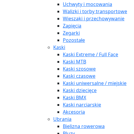
Uchwyty i mocowania
Walizki i torby transportowe
Wieszaki i przechowywanie
Zapięcia
Zegarki
Pozostałe
Kaski
Kaski Extreme / Full Face
Kaski MTB
Kaski szosowe
Kaski czasowe
Kaski uniwersalne / miejskie
Kaski dziecięce
Kaski BMX
Kaski narciarskie
Akcesoria
Ubrania
Bielizna rowerowa
Bluzy