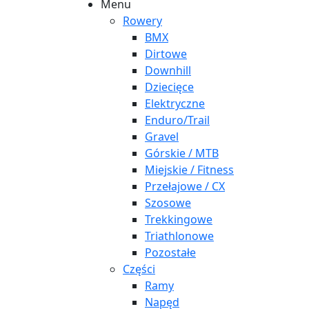
Menu
Rowery
BMX
Dirtowe
Downhill
Dziecięce
Elektryczne
Enduro/Trail
Gravel
Górskie / MTB
Miejskie / Fitness
Przełajowe / CX
Szosowe
Trekkingowe
Triathlonowe
Pozostałe
Części
Ramy
Napęd