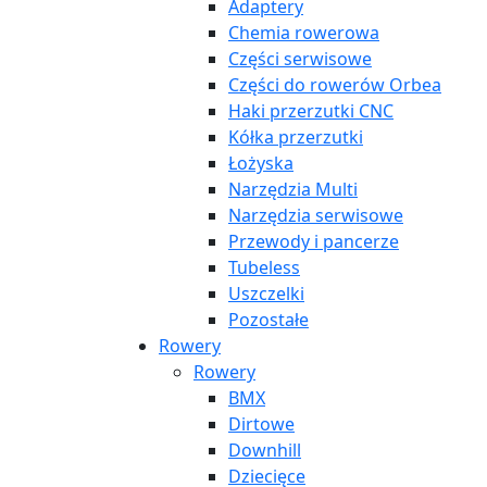
Adaptery
Chemia rowerowa
Części serwisowe
Części do rowerów Orbea
Haki przerzutki CNC
Kółka przerzutki
Łożyska
Narzędzia Multi
Narzędzia serwisowe
Przewody i pancerze
Tubeless
Uszczelki
Pozostałe
Rowery
Rowery
BMX
Dirtowe
Downhill
Dziecięce