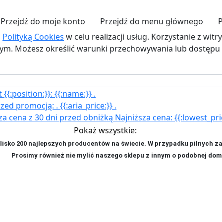
Przejdź do moje konto
Przejdź do menu głównego
z
Polityką Cookies
w celu realizacji usług. Korzystanie z wit
. Możesz określić warunki przechowywania lub dostępu d
{{:position:}}:
{{:name:}}
.
rzed promocją:
.
{{:aria_price:}}
.
za cena z 30 dni przed obniżką
Najniższa cena:
{{:lowest_pri
Pokaż wszystkie:
isko 200 najlepszych producentów na świecie. W przypadku pilnych z
ji. P
rosimy również nie mylić naszego sklepu z innym o podobnej dom