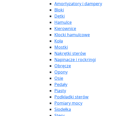
Amortyzatory i dampery
Bloki
Dętki
Hamulce
Kierownice
Klocki hamulcowe
Koła
Mostki
Nakrętki sterów
Napinacze i rockringi
Obręcze
Opony
Osie
Pedały
Piasty
Podkładki sterów
Pomiary mocy
Siodełka
Stery