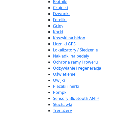
Błotniki
Czujniki
Dzwonki
Foteliki
Gripy
Korki
Koszyki na bidon
Liczniki GPS
Lokalizatory / Śledzenie
Nakładki na pedały
Ochrona ramy i roweru
Odżywianie i regeneracja
Oświetlenie
Owijki
Plecaki i nerki
Pompki
Sensory Bluetooth ANT+
Słuchawki
Trenażery