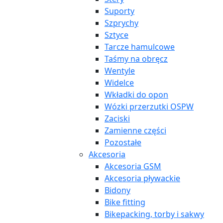
Suporty
Szprychy
Sztyce
Tarcze hamulcowe
Taśmy na obręcz
Wentyle
Widelce
Wkładki do opon
Wózki przerzutki OSPW
Zaciski
Zamienne części
Pozostałe
Akcesoria
Akcesoria GSM
Akcesoria pływackie
Bidony
Bike fitting
Bikepacking, torby i sakwy