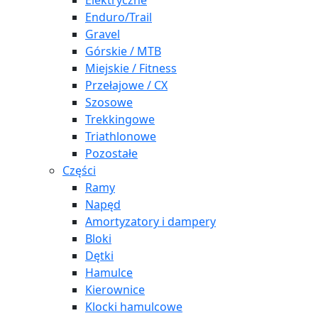
Elektryczne
Enduro/Trail
Gravel
Górskie / MTB
Miejskie / Fitness
Przełajowe / CX
Szosowe
Trekkingowe
Triathlonowe
Pozostałe
Części
Ramy
Napęd
Amortyzatory i dampery
Bloki
Dętki
Hamulce
Kierownice
Klocki hamulcowe