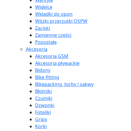
Wentyle
Widelce
Wkładki do opon
Wózki przerzutki OSPW
Zaciski
Zamienne części
Pozostałe
Akcesoria
Akcesoria GSM
Akcesoria pływackie
Bidony
Bike fitting
Bikepacking, torby i sakwy
Błotniki
Czujniki
Dzwonki
Foteliki
Gripy
Korki