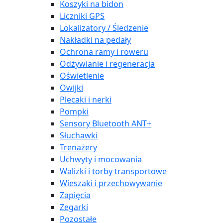
Koszyki na bidon
Liczniki GPS
Lokalizatory / Śledzenie
Nakładki na pedały
Ochrona ramy i roweru
Odżywianie i regeneracja
Oświetlenie
Owijki
Plecaki i nerki
Pompki
Sensory Bluetooth ANT+
Słuchawki
Trenażery
Uchwyty i mocowania
Walizki i torby transportowe
Wieszaki i przechowywanie
Zapięcia
Zegarki
Pozostałe