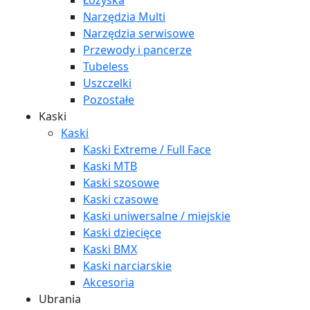
Łożyska
Narzędzia Multi
Narzędzia serwisowe
Przewody i pancerze
Tubeless
Uszczelki
Pozostałe
Kaski
Kaski
Kaski Extreme / Full Face
Kaski MTB
Kaski szosowe
Kaski czasowe
Kaski uniwersalne / miejskie
Kaski dziecięce
Kaski BMX
Kaski narciarskie
Akcesoria
Ubrania