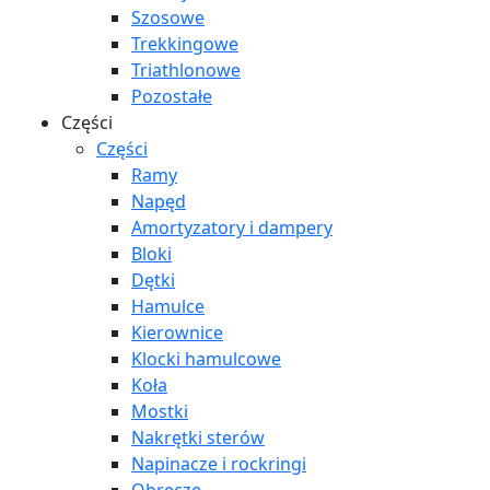
Szosowe
Trekkingowe
Triathlonowe
Pozostałe
Części
Części
Ramy
Napęd
Amortyzatory i dampery
Bloki
Dętki
Hamulce
Kierownice
Klocki hamulcowe
Koła
Mostki
Nakrętki sterów
Napinacze i rockringi