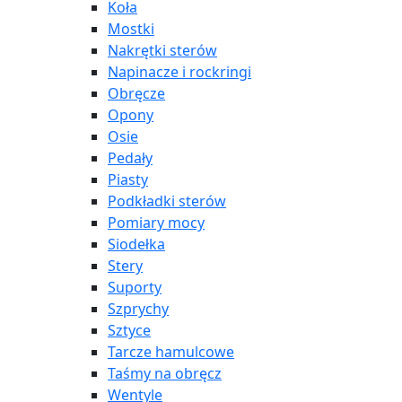
Koła
Mostki
Nakrętki sterów
Napinacze i rockringi
Obręcze
Opony
Osie
Pedały
Piasty
Podkładki sterów
Pomiary mocy
Siodełka
Stery
Suporty
Szprychy
Sztyce
Tarcze hamulcowe
Taśmy na obręcz
Wentyle