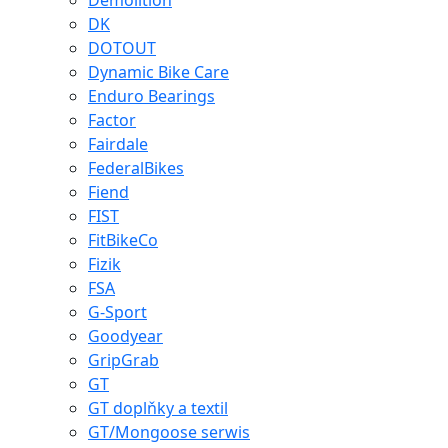
Demolition
DK
DOTOUT
Dynamic Bike Care
Enduro Bearings
Factor
Fairdale
FederalBikes
Fiend
FIST
FitBikeCo
Fizik
FSA
G-Sport
Goodyear
GripGrab
GT
GT doplňky a textil
GT/Mongoose serwis