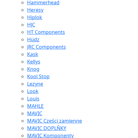
Hammerhead
Heresy
Hiplok
HJC
HT Components
Hüdz
JRC Components
Kask
Kellys
Knog
Kool Stop
Lezyne
Look
Louis
MAHLE
MAVIC
MAVIC Części zamienne
MAVIC DOPLŇKY
MAVIC Komponenty