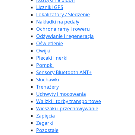
Koszyki na bidon
Liczniki GPS
Lokalizatory / Śledzenie
Nakładki na pedały
Ochrona ramy i roweru
Odżywianie i regeneracja
Oświetlenie
Owijki
Plecaki i nerki
Pompki
Sensory Bluetooth ANT+
Słuchawki
Trenażery
Uchwyty i mocowania
Walizki i torby transportowe
Wieszaki i przechowywanie
Zapięcia
Zegarki
Pozostałe