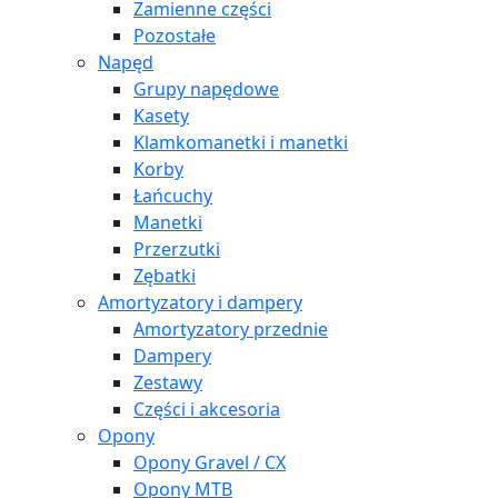
Zamienne części
Pozostałe
Napęd
Grupy napędowe
Kasety
Klamkomanetki i manetki
Korby
Łańcuchy
Manetki
Przerzutki
Zębatki
Amortyzatory i dampery
Amortyzatory przednie
Dampery
Zestawy
Części i akcesoria
Opony
Opony Gravel / CX
Opony MTB