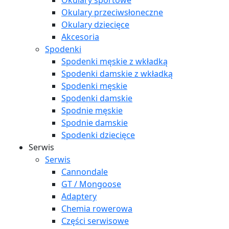
Okulary sportowe
Okulary przeciwsłoneczne
Okulary dziecięce
Akcesoria
Spodenki
Spodenki męskie z wkładką
Spodenki damskie z wkładką
Spodenki męskie
Spodenki damskie
Spodnie męskie
Spodnie damskie
Spodenki dziecięce
Serwis
Serwis
Cannondale
GT / Mongoose
Adaptery
Chemia rowerowa
Części serwisowe