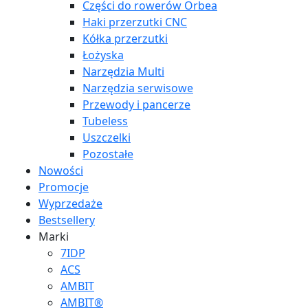
Części do rowerów Orbea
Haki przerzutki CNC
Kółka przerzutki
Łożyska
Narzędzia Multi
Narzędzia serwisowe
Przewody i pancerze
Tubeless
Uszczelki
Pozostałe
Nowości
Promocje
Wyprzedaże
Bestsellery
Marki
7IDP
ACS
AMBIT
AMBIT®