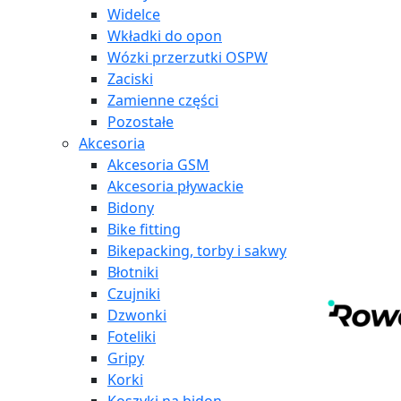
Widelce
Wkładki do opon
Wózki przerzutki OSPW
Zaciski
Zamienne części
Pozostałe
Akcesoria
Akcesoria GSM
Akcesoria pływackie
Bidony
Bike fitting
Bikepacking, torby i sakwy
Błotniki
Czujniki
Dzwonki
Foteliki
Gripy
Korki