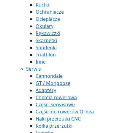
Kurtki
Ochraniacze
Ocieplacze
Okulary
Rękawiczki
Skarpetki
Spodenki
Triathlon
Inne
Serwis
Cannondale
GT / Mongoose
Adaptery
Chemia rowerowa
Części serwisowe
Części do rowerów Orbea
Haki przerzutki CNC
Kółka przerzutki