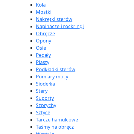
Koła
Mostki
Nakrętki sterów
Napinacze i rockringi
Obręcze
Opony
Osie
Pedały
Piasty
Podkładki sterów
Pomiary mocy
Siodełka
Stery
Suporty
Szprychy
Sztyce
Tarcze hamulcowe
Taśmy na obręcz