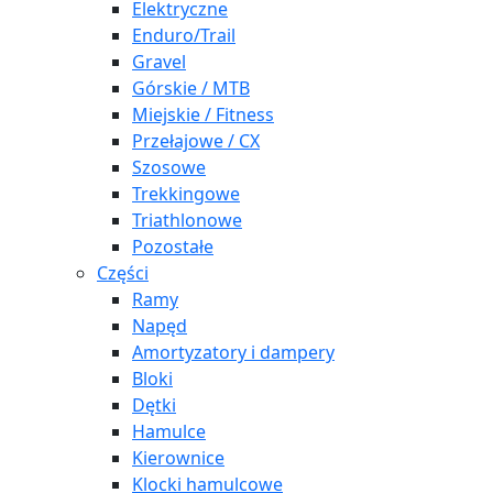
Elektryczne
Enduro/Trail
Gravel
Górskie / MTB
Miejskie / Fitness
Przełajowe / CX
Szosowe
Trekkingowe
Triathlonowe
Pozostałe
Części
Ramy
Napęd
Amortyzatory i dampery
Bloki
Dętki
Hamulce
Kierownice
Klocki hamulcowe