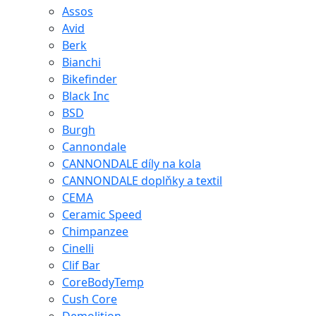
Assos
Avid
Berk
Bianchi
Bikefinder
Black Inc
BSD
Burgh
Cannondale
CANNONDALE díly na kola
CANNONDALE doplňky a textil
CEMA
Ceramic Speed
Chimpanzee
Cinelli
Clif Bar
CoreBodyTemp
Cush Core