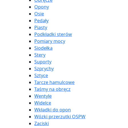
Obręcze
Opony
Osie
Pedały
Piasty
Podkładki sterów
Pomiary mocy
Siodełka
Stery
Suporty
Szprychy
Sztyce
Tarcze hamulcowe
Taśmy na obręcz
Wentyle
Widelce
Wkładki do opon
Wózki przerzutki OSPW
Zaciski