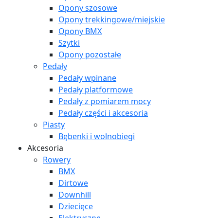
Opony szosowe
Opony trekkingowe/miejskie
Opony BMX
Szytki
Opony pozostałe
Pedały
Pedały wpinane
Pedały platformowe
Pedały z pomiarem mocy
Pedały części i akcesoria
Piasty
Bębenki i wolnobiegi
Akcesoria
Rowery
BMX
Dirtowe
Downhill
Dziecięce