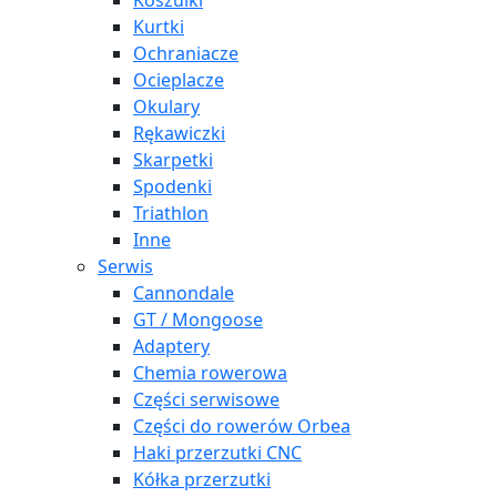
Koszulki
Kurtki
Ochraniacze
Ocieplacze
Okulary
Rękawiczki
Skarpetki
Spodenki
Triathlon
Inne
Serwis
Cannondale
GT / Mongoose
Adaptery
Chemia rowerowa
Części serwisowe
Części do rowerów Orbea
Haki przerzutki CNC
Kółka przerzutki