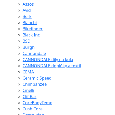
Assos
Avid
Berk
Bianchi
Bikefinder
Black Inc
BSD
Burgh
Cannondale
CANNONDALE díly na kola
CANNONDALE doplňky a textil
CEMA
Ceramic Speed
Chimpanzee
Cinelli
Clif Bar
CoreBodyTemp
Cush Core