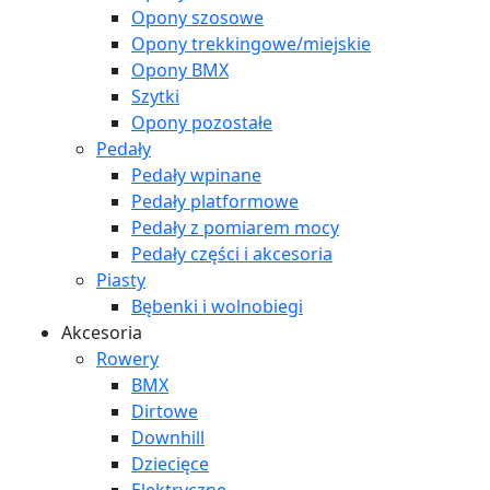
Opony szosowe
Opony trekkingowe/miejskie
Opony BMX
Szytki
Opony pozostałe
Pedały
Pedały wpinane
Pedały platformowe
Pedały z pomiarem mocy
Pedały części i akcesoria
Piasty
Bębenki i wolnobiegi
Akcesoria
Rowery
BMX
Dirtowe
Downhill
Dziecięce