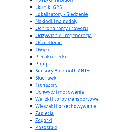
Koszyki na bidon
Liczniki GPS
Lokalizatory / Śledzenie
Nakładki na pedały
Ochrona ramy i roweru
Odżywianie i regeneracja
Oświetlenie
Owijki
Plecaki i nerki
Pompki
Sensory Bluetooth ANT+
Słuchawki
Trenażery
Uchwyty i mocowania
Walizki i torby transportowe
Wieszaki i przechowywanie
Zapięcia
Zegarki
Pozostałe