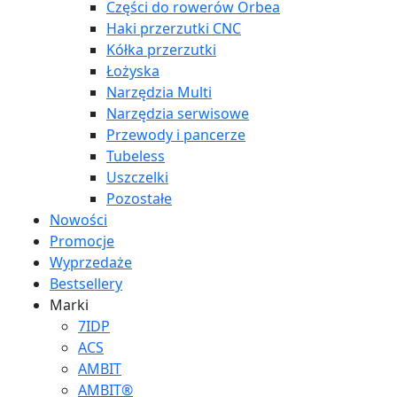
Części do rowerów Orbea
Haki przerzutki CNC
Kółka przerzutki
Łożyska
Narzędzia Multi
Narzędzia serwisowe
Przewody i pancerze
Tubeless
Uszczelki
Pozostałe
Nowości
Promocje
Wyprzedaże
Bestsellery
Marki
7IDP
ACS
AMBIT
AMBIT®