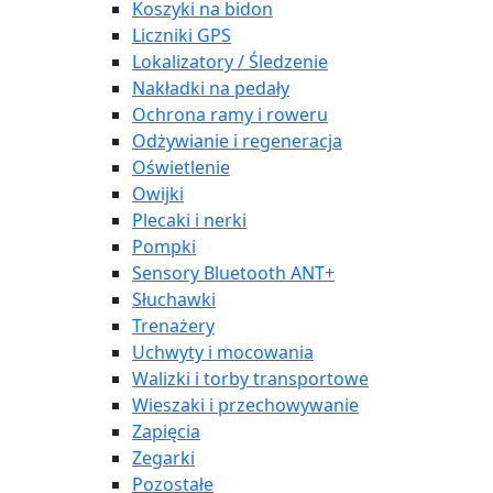
Koszyki na bidon
Liczniki GPS
Lokalizatory / Śledzenie
Nakładki na pedały
Ochrona ramy i roweru
Odżywianie i regeneracja
Oświetlenie
Owijki
Plecaki i nerki
Pompki
Sensory Bluetooth ANT+
Słuchawki
Trenażery
Uchwyty i mocowania
Walizki i torby transportowe
Wieszaki i przechowywanie
Zapięcia
Zegarki
Pozostałe