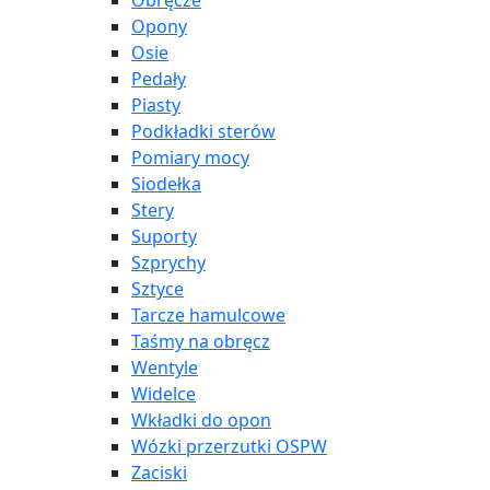
Obręcze
Opony
Osie
Pedały
Piasty
Podkładki sterów
Pomiary mocy
Siodełka
Stery
Suporty
Szprychy
Sztyce
Tarcze hamulcowe
Taśmy na obręcz
Wentyle
Widelce
Wkładki do opon
Wózki przerzutki OSPW
Zaciski