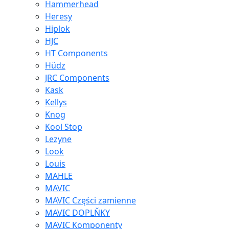
Hammerhead
Heresy
Hiplok
HJC
HT Components
Hüdz
JRC Components
Kask
Kellys
Knog
Kool Stop
Lezyne
Look
Louis
MAHLE
MAVIC
MAVIC Części zamienne
MAVIC DOPLŇKY
MAVIC Komponenty