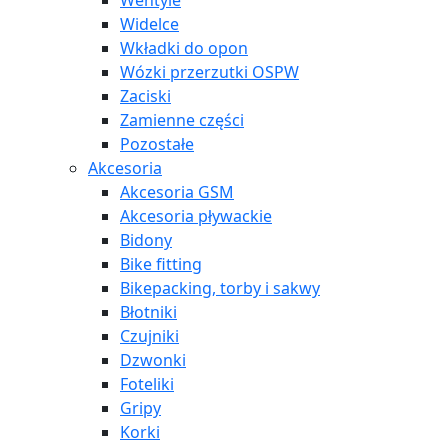
Wentyle
Widelce
Wkładki do opon
Wózki przerzutki OSPW
Zaciski
Zamienne części
Pozostałe
Akcesoria
Akcesoria GSM
Akcesoria pływackie
Bidony
Bike fitting
Bikepacking, torby i sakwy
Błotniki
Czujniki
Dzwonki
Foteliki
Gripy
Korki