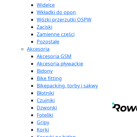
Widelce
Wkładki do opon
Wózki przerzutki OSPW
Zaciski
Zamienne części
Pozostałe
Akcesoria
Akcesoria GSM
Akcesoria pływackie
Bidony
Bike fitting
Bikepacking, torby i sakwy
Błotniki
Czujniki
Dzwonki
Foteliki
Gripy
Korki