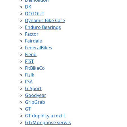
Demolition
DK
DOTOUT
Dynamic Bike Care
Enduro Bearings
Factor
Fairdale
FederalBikes
Fiend
FIST
FitBikeCo
Fizik
FSA
G-Sport
Goodyear
GripGrab
GT
GT doplňky a textil
GT/Mongoose serwis