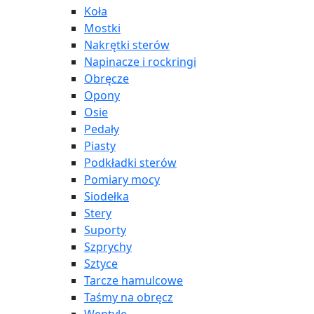
Koła
Mostki
Nakrętki sterów
Napinacze i rockringi
Obręcze
Opony
Osie
Pedały
Piasty
Podkładki sterów
Pomiary mocy
Siodełka
Stery
Suporty
Szprychy
Sztyce
Tarcze hamulcowe
Taśmy na obręcz