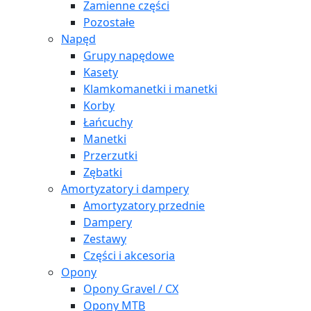
Zamienne części
Pozostałe
Napęd
Grupy napędowe
Kasety
Klamkomanetki i manetki
Korby
Łańcuchy
Manetki
Przerzutki
Zębatki
Amortyzatory i dampery
Amortyzatory przednie
Dampery
Zestawy
Części i akcesoria
Opony
Opony Gravel / CX
Opony MTB