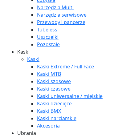
Łożyska
Narzędzia Multi
Narzędzia serwisowe
Przewody i pancerze
Tubeless
Uszczelki
Pozostałe
Kaski
Kaski
Kaski Extreme / Full Face
Kaski MTB
Kaski szosowe
Kaski czasowe
Kaski uniwersalne / miejskie
Kaski dziecięce
Kaski BMX
Kaski narciarskie
Akcesoria
Ubrania