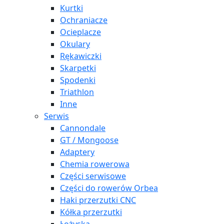
Kurtki
Ochraniacze
Ocieplacze
Okulary
Rękawiczki
Skarpetki
Spodenki
Triathlon
Inne
Serwis
Cannondale
GT / Mongoose
Adaptery
Chemia rowerowa
Części serwisowe
Części do rowerów Orbea
Haki przerzutki CNC
Kółka przerzutki