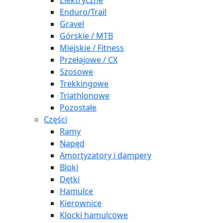
Elektryczne
Enduro/Trail
Gravel
Górskie / MTB
Miejskie / Fitness
Przełajowe / CX
Szosowe
Trekkingowe
Triathlonowe
Pozostałe
Części
Ramy
Napęd
Amortyzatory i dampery
Bloki
Dętki
Hamulce
Kierownice
Klocki hamulcowe