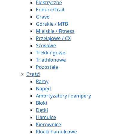
Elektryczne
Enduro/Trail
Gravel
Górskie / MTB
Miejskie / Fitness
Przełajowe / CX
Szosowe
Trekkingowe
Triathlonowe
Pozostałe
Części
Ramy
Napęd
Amortyzatory i dampery
Bloki
Dętki
Hamulce
Kierownice
Klocki hamulcowe