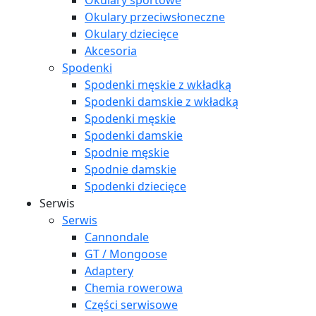
Okulary sportowe
Okulary przeciwsłoneczne
Okulary dziecięce
Akcesoria
Spodenki
Spodenki męskie z wkładką
Spodenki damskie z wkładką
Spodenki męskie
Spodenki damskie
Spodnie męskie
Spodnie damskie
Spodenki dziecięce
Serwis
Serwis
Cannondale
GT / Mongoose
Adaptery
Chemia rowerowa
Części serwisowe