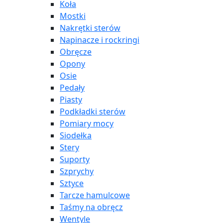
Koła
Mostki
Nakrętki sterów
Napinacze i rockringi
Obręcze
Opony
Osie
Pedały
Piasty
Podkładki sterów
Pomiary mocy
Siodełka
Stery
Suporty
Szprychy
Sztyce
Tarcze hamulcowe
Taśmy na obręcz
Wentyle