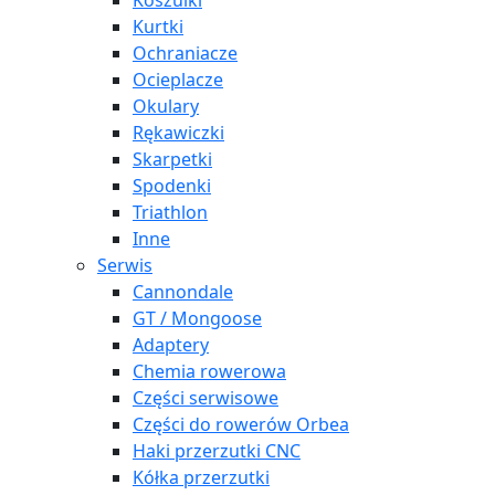
Koszulki
Kurtki
Ochraniacze
Ocieplacze
Okulary
Rękawiczki
Skarpetki
Spodenki
Triathlon
Inne
Serwis
Cannondale
GT / Mongoose
Adaptery
Chemia rowerowa
Części serwisowe
Części do rowerów Orbea
Haki przerzutki CNC
Kółka przerzutki