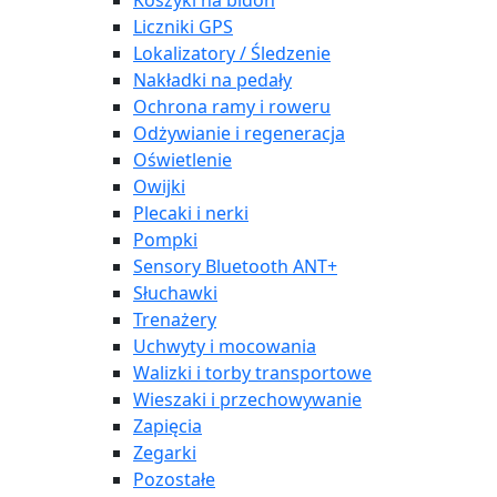
Koszyki na bidon
Liczniki GPS
Lokalizatory / Śledzenie
Nakładki na pedały
Ochrona ramy i roweru
Odżywianie i regeneracja
Oświetlenie
Owijki
Plecaki i nerki
Pompki
Sensory Bluetooth ANT+
Słuchawki
Trenażery
Uchwyty i mocowania
Walizki i torby transportowe
Wieszaki i przechowywanie
Zapięcia
Zegarki
Pozostałe