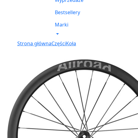
Wyprzedaże
Bestsellery
Marki
Strona główna
Części
Koła