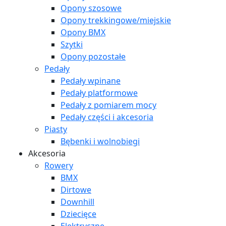
Opony szosowe
Opony trekkingowe/miejskie
Opony BMX
Szytki
Opony pozostałe
Pedały
Pedały wpinane
Pedały platformowe
Pedały z pomiarem mocy
Pedały części i akcesoria
Piasty
Bębenki i wolnobiegi
Akcesoria
Rowery
BMX
Dirtowe
Downhill
Dziecięce