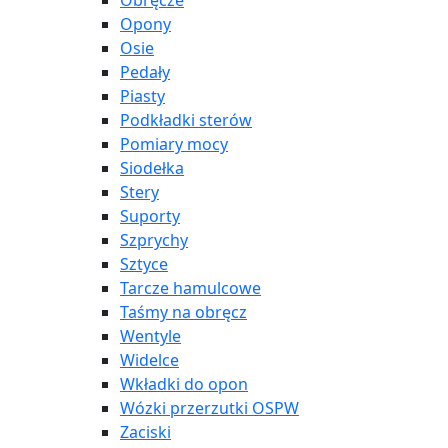
Obręcze
Opony
Osie
Pedały
Piasty
Podkładki sterów
Pomiary mocy
Siodełka
Stery
Suporty
Szprychy
Sztyce
Tarcze hamulcowe
Taśmy na obręcz
Wentyle
Widelce
Wkładki do opon
Wózki przerzutki OSPW
Zaciski