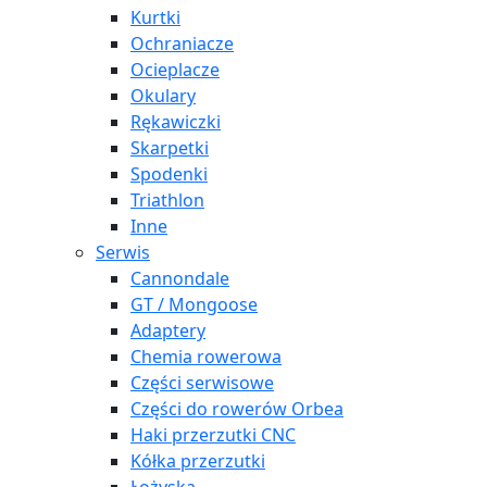
Kurtki
Ochraniacze
Ocieplacze
Okulary
Rękawiczki
Skarpetki
Spodenki
Triathlon
Inne
Serwis
Cannondale
GT / Mongoose
Adaptery
Chemia rowerowa
Części serwisowe
Części do rowerów Orbea
Haki przerzutki CNC
Kółka przerzutki