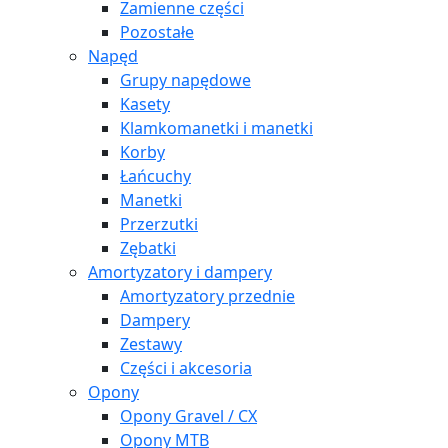
Zamienne części
Pozostałe
Napęd
Grupy napędowe
Kasety
Klamkomanetki i manetki
Korby
Łańcuchy
Manetki
Przerzutki
Zębatki
Amortyzatory i dampery
Amortyzatory przednie
Dampery
Zestawy
Części i akcesoria
Opony
Opony Gravel / CX
Opony MTB