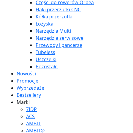
Części do rowerów Orbea
Haki przerzutki CNC
Kółka przerzutki
Łożyska
Narzędzia Multi
Narzędzia serwisowe
Przewody i pancerze
Tubeless
Uszczelki
Pozostałe
Nowości
Promocje
Wyprzedaże
Bestsellery
Marki
7IDP
ACS
AMBIT
AMBIT®