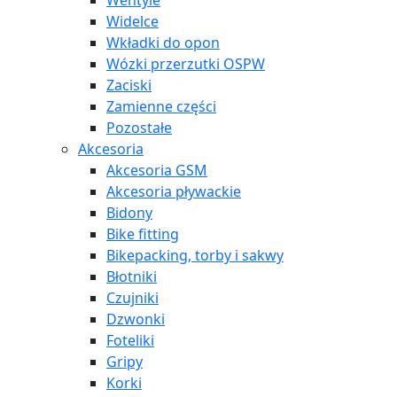
Wentyle
Widelce
Wkładki do opon
Wózki przerzutki OSPW
Zaciski
Zamienne części
Pozostałe
Akcesoria
Akcesoria GSM
Akcesoria pływackie
Bidony
Bike fitting
Bikepacking, torby i sakwy
Błotniki
Czujniki
Dzwonki
Foteliki
Gripy
Korki