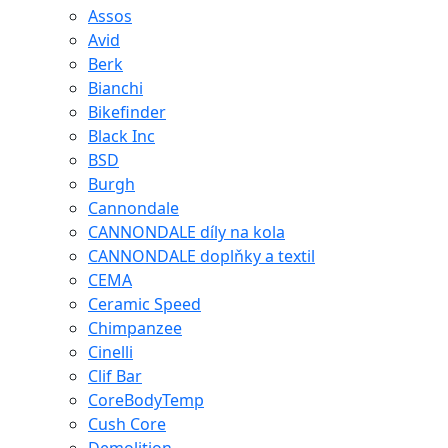
Assos
Avid
Berk
Bianchi
Bikefinder
Black Inc
BSD
Burgh
Cannondale
CANNONDALE díly na kola
CANNONDALE doplňky a textil
CEMA
Ceramic Speed
Chimpanzee
Cinelli
Clif Bar
CoreBodyTemp
Cush Core