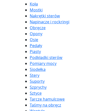
Koła
Mostki
Nakrętki sterów
Napinacze i rockringi
Obręcze
Opony
Osie
Pedały
Piasty
Podkładki sterów
Pomiary mocy
Siodełka
Stery
Suporty
Szprychy
Sztyce
Tarcze hamulcowe
Taśmy na obręcz