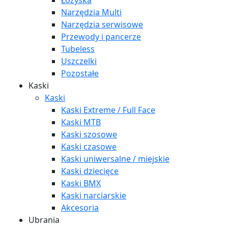
Łożyska
Narzędzia Multi
Narzędzia serwisowe
Przewody i pancerze
Tubeless
Uszczelki
Pozostałe
Kaski
Kaski
Kaski Extreme / Full Face
Kaski MTB
Kaski szosowe
Kaski czasowe
Kaski uniwersalne / miejskie
Kaski dziecięce
Kaski BMX
Kaski narciarskie
Akcesoria
Ubrania