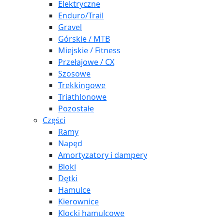
Elektryczne
Enduro/Trail
Gravel
Górskie / MTB
Miejskie / Fitness
Przełajowe / CX
Szosowe
Trekkingowe
Triathlonowe
Pozostałe
Części
Ramy
Napęd
Amortyzatory i dampery
Bloki
Dętki
Hamulce
Kierownice
Klocki hamulcowe