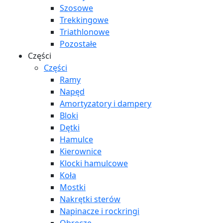
Szosowe
Trekkingowe
Triathlonowe
Pozostałe
Części
Części
Ramy
Napęd
Amortyzatory i dampery
Bloki
Dętki
Hamulce
Kierownice
Klocki hamulcowe
Koła
Mostki
Nakrętki sterów
Napinacze i rockringi