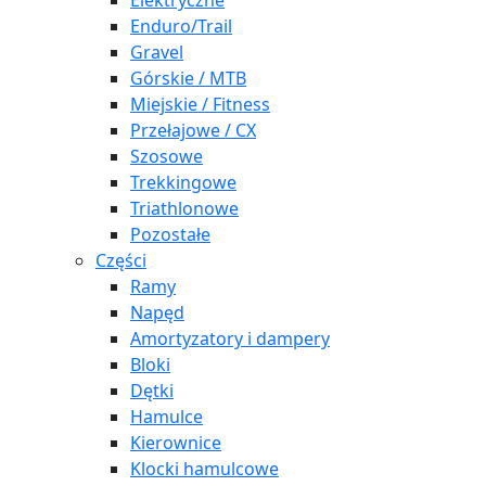
Elektryczne
Enduro/Trail
Gravel
Górskie / MTB
Miejskie / Fitness
Przełajowe / CX
Szosowe
Trekkingowe
Triathlonowe
Pozostałe
Części
Ramy
Napęd
Amortyzatory i dampery
Bloki
Dętki
Hamulce
Kierownice
Klocki hamulcowe