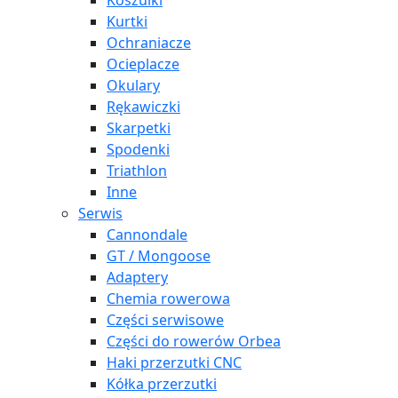
Koszulki
Kurtki
Ochraniacze
Ocieplacze
Okulary
Rękawiczki
Skarpetki
Spodenki
Triathlon
Inne
Serwis
Cannondale
GT / Mongoose
Adaptery
Chemia rowerowa
Części serwisowe
Części do rowerów Orbea
Haki przerzutki CNC
Kółka przerzutki