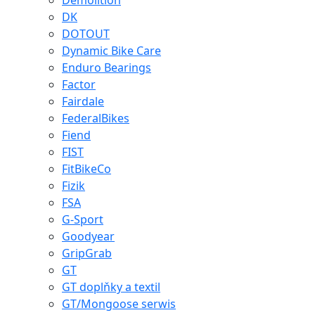
Demolition
DK
DOTOUT
Dynamic Bike Care
Enduro Bearings
Factor
Fairdale
FederalBikes
Fiend
FIST
FitBikeCo
Fizik
FSA
G-Sport
Goodyear
GripGrab
GT
GT doplňky a textil
GT/Mongoose serwis