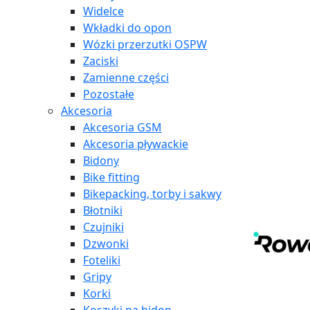
Widelce
Wkładki do opon
Wózki przerzutki OSPW
Zaciski
Zamienne części
Pozostałe
Akcesoria
Akcesoria GSM
Akcesoria pływackie
Bidony
Bike fitting
Bikepacking, torby i sakwy
Błotniki
Czujniki
Dzwonki
Foteliki
Gripy
Korki