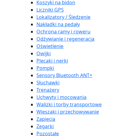
Koszyki na bidon
Liczniki GPS
Lokalizatory / Śledzenie
Nakładki na pedały
Ochrona ramy i roweru
Odżywianie i regeneracja
Oświetlenie
Owijki
Plecaki i nerki
Pompki
Sensory Bluetooth ANT+
Słuchawki
Trenażery
Uchwyty i mocowania
Walizki i torby transportowe
Wieszaki i przechowywanie
Zapięcia
Zegarki
Pozostałe