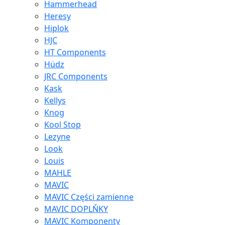
Hammerhead
Heresy
Hiplok
HJC
HT Components
Hüdz
JRC Components
Kask
Kellys
Knog
Kool Stop
Lezyne
Look
Louis
MAHLE
MAVIC
MAVIC Części zamienne
MAVIC DOPLŇKY
MAVIC Komponenty