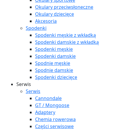
Okulary sportowe
Okulary przeciwsłoneczne
Okulary dziecięce
Akcesoria
Spodenki
Spodenki męskie z wkładką
Spodenki damskie z wkładką
Spodenki męskie
Spodenki damskie
Spodnie męskie
Spodnie damskie
Spodenki dziecięce
Serwis
Serwis
Cannondale
GT / Mongoose
Adaptery
Chemia rowerowa
Części serwisowe