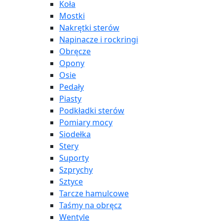
Koła
Mostki
Nakrętki sterów
Napinacze i rockringi
Obręcze
Opony
Osie
Pedały
Piasty
Podkładki sterów
Pomiary mocy
Siodełka
Stery
Suporty
Szprychy
Sztyce
Tarcze hamulcowe
Taśmy na obręcz
Wentyle