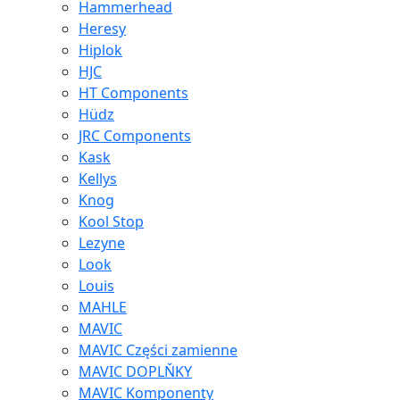
Hammerhead
Heresy
Hiplok
HJC
HT Components
Hüdz
JRC Components
Kask
Kellys
Knog
Kool Stop
Lezyne
Look
Louis
MAHLE
MAVIC
MAVIC Części zamienne
MAVIC DOPLŇKY
MAVIC Komponenty