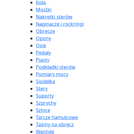
Koła
Mostki
Nakrętki sterów
Napinacze i rockringi
Obręcze
Opony
Osie
Pedały
Piasty
Podkładki sterów
Pomiary mocy
Siodełka
Stery
Suporty
Szprychy
Sztyce
Tarcze hamulcowe
Taśmy na obręcz
Wentyle