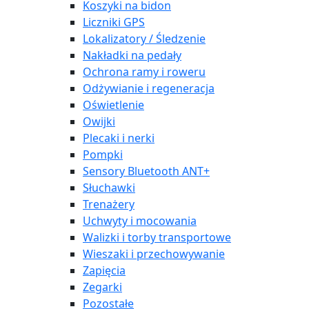
Koszyki na bidon
Liczniki GPS
Lokalizatory / Śledzenie
Nakładki na pedały
Ochrona ramy i roweru
Odżywianie i regeneracja
Oświetlenie
Owijki
Plecaki i nerki
Pompki
Sensory Bluetooth ANT+
Słuchawki
Trenażery
Uchwyty i mocowania
Walizki i torby transportowe
Wieszaki i przechowywanie
Zapięcia
Zegarki
Pozostałe