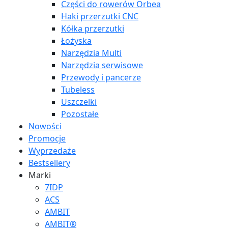
Części do rowerów Orbea
Haki przerzutki CNC
Kółka przerzutki
Łożyska
Narzędzia Multi
Narzędzia serwisowe
Przewody i pancerze
Tubeless
Uszczelki
Pozostałe
Nowości
Promocje
Wyprzedaże
Bestsellery
Marki
7IDP
ACS
AMBIT
AMBIT®