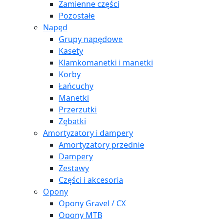
Zamienne części
Pozostałe
Napęd
Grupy napędowe
Kasety
Klamkomanetki i manetki
Korby
Łańcuchy
Manetki
Przerzutki
Zębatki
Amortyzatory i dampery
Amortyzatory przednie
Dampery
Zestawy
Części i akcesoria
Opony
Opony Gravel / CX
Opony MTB