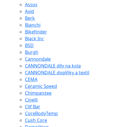
Assos
Avid
Berk
Bianchi
Bikefinder
Black Inc
BSD
Burgh
Cannondale
CANNONDALE díly na kola
CANNONDALE doplňky a textil
CEMA
Ceramic Speed
Chimpanzee
Cinelli
Clif Bar
CoreBodyTemp
Cush Core