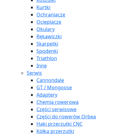
Koszulki
Kurtki
Ochraniacze
Ocieplacze
Okulary
Rękawiczki
Skarpetki
Spodenki
Triathlon
Inne
Serwis
Cannondale
GT / Mongoose
Adaptery
Chemia rowerowa
Części serwisowe
Części do rowerów Orbea
Haki przerzutki CNC
Kółka przerzutki