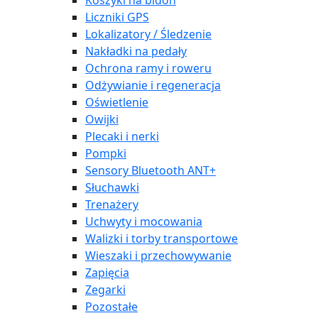
Koszyki na bidon
Liczniki GPS
Lokalizatory / Śledzenie
Nakładki na pedały
Ochrona ramy i roweru
Odżywianie i regeneracja
Oświetlenie
Owijki
Plecaki i nerki
Pompki
Sensory Bluetooth ANT+
Słuchawki
Trenażery
Uchwyty i mocowania
Walizki i torby transportowe
Wieszaki i przechowywanie
Zapięcia
Zegarki
Pozostałe