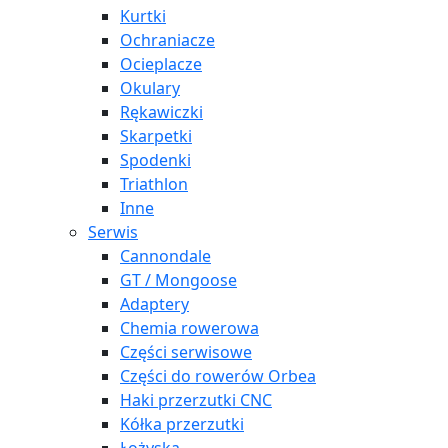
Kurtki
Ochraniacze
Ocieplacze
Okulary
Rękawiczki
Skarpetki
Spodenki
Triathlon
Inne
Serwis
Cannondale
GT / Mongoose
Adaptery
Chemia rowerowa
Części serwisowe
Części do rowerów Orbea
Haki przerzutki CNC
Kółka przerzutki