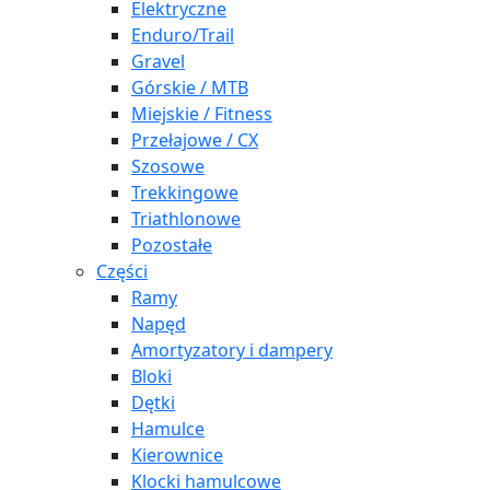
Elektryczne
Enduro/Trail
Gravel
Górskie / MTB
Miejskie / Fitness
Przełajowe / CX
Szosowe
Trekkingowe
Triathlonowe
Pozostałe
Części
Ramy
Napęd
Amortyzatory i dampery
Bloki
Dętki
Hamulce
Kierownice
Klocki hamulcowe