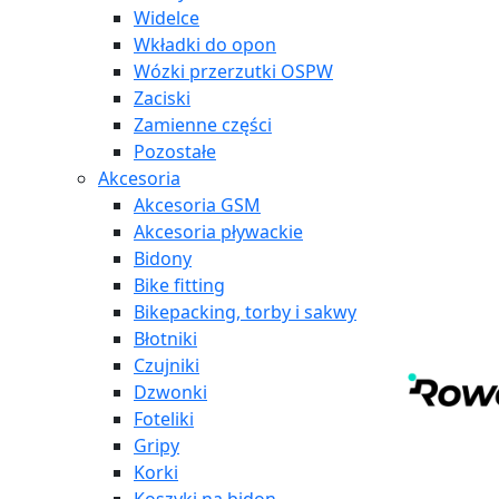
Widelce
Wkładki do opon
Wózki przerzutki OSPW
Zaciski
Zamienne części
Pozostałe
Akcesoria
Akcesoria GSM
Akcesoria pływackie
Bidony
Bike fitting
Bikepacking, torby i sakwy
Błotniki
Czujniki
Dzwonki
Foteliki
Gripy
Korki