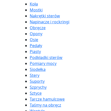
Koła
Mostki
Nakrętki sterów
Napinacze i rockringi
Obręcze
Opony
Osie
Pedały
Piasty
Podkładki sterów
Pomiary mocy
Siodełka
Stery
Suporty
Szprychy
Sztyce
Tarcze hamulcowe
Taśmy na obręcz