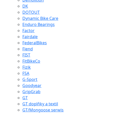
Demolition
DK
DOTOUT
Dynamic Bike Care
Enduro Bearings
Factor
Fairdale
FederalBikes
Fiend
FIST
FitBikeCo
Fizik
FSA
G-Sport
Goodyear
GripGrab
GT
GT doplňky a textil
GT/Mongoose serwis