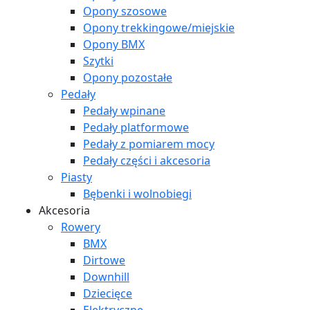
Opony szosowe
Opony trekkingowe/miejskie
Opony BMX
Szytki
Opony pozostałe
Pedały
Pedały wpinane
Pedały platformowe
Pedały z pomiarem mocy
Pedały części i akcesoria
Piasty
Bębenki i wolnobiegi
Akcesoria
Rowery
BMX
Dirtowe
Downhill
Dziecięce