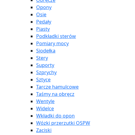
Obręcze
Opony
Osie
Pedały
Piasty
Podkładki sterów
Pomiary mocy
Siodełka
Stery
Suporty
Szprychy
Sztyce
Tarcze hamulcowe
Taśmy na obręcz
Wentyle
Widelce
Wkładki do opon
Wózki przerzutki OSPW
Zaciski