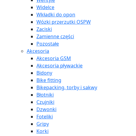
Wentyle
Widelce
Wkładki do opon
Wózki przerzutki OSPW
Zaciski
Zamienne części
Pozostałe
Akcesoria
Akcesoria GSM
Akcesoria pływackie
Bidony
Bike fitting
Bikepacking, torby i sakwy
Błotniki
Czujniki
Dzwonki
Foteliki
Gripy
Korki