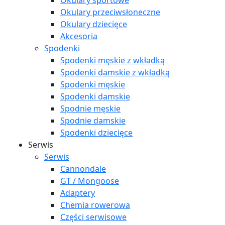
Okulary sportowe
Okulary przeciwsłoneczne
Okulary dziecięce
Akcesoria
Spodenki
Spodenki męskie z wkładką
Spodenki damskie z wkładką
Spodenki męskie
Spodenki damskie
Spodnie męskie
Spodnie damskie
Spodenki dziecięce
Serwis
Serwis
Cannondale
GT / Mongoose
Adaptery
Chemia rowerowa
Części serwisowe