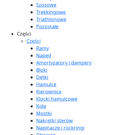
Szosowe
Trekkingowe
Triathlonowe
Pozostałe
Części
Części
Ramy
Napęd
Amortyzatory i dampery
Bloki
Dętki
Hamulce
Kierownice
Klocki hamulcowe
Koła
Mostki
Nakrętki sterów
Napinacze i rockringi