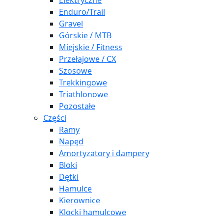
Elektryczne
Enduro/Trail
Gravel
Górskie / MTB
Miejskie / Fitness
Przełajowe / CX
Szosowe
Trekkingowe
Triathlonowe
Pozostałe
Części
Ramy
Napęd
Amortyzatory i dampery
Bloki
Dętki
Hamulce
Kierownice
Klocki hamulcowe