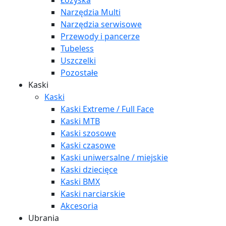
Łożyska
Narzędzia Multi
Narzędzia serwisowe
Przewody i pancerze
Tubeless
Uszczelki
Pozostałe
Kaski
Kaski
Kaski Extreme / Full Face
Kaski MTB
Kaski szosowe
Kaski czasowe
Kaski uniwersalne / miejskie
Kaski dziecięce
Kaski BMX
Kaski narciarskie
Akcesoria
Ubrania