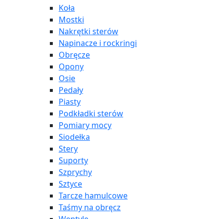
Koła
Mostki
Nakrętki sterów
Napinacze i rockringi
Obręcze
Opony
Osie
Pedały
Piasty
Podkładki sterów
Pomiary mocy
Siodełka
Stery
Suporty
Szprychy
Sztyce
Tarcze hamulcowe
Taśmy na obręcz