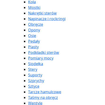
Koła
Mostki
Nakrętki sterów
Napinacze i rockringi
Obręcze
Opony
Osie
Pedały
Piasty
Podkładki sterów
Pomiary mocy
Siodełka
Stery
Suporty
Szprychy
Sztyce
Tarcze hamulcowe
Taśmy na obręcz
Wentyle