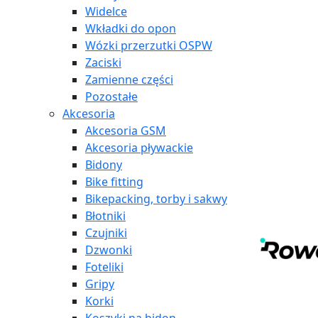
Widelce
Wkładki do opon
Wózki przerzutki OSPW
Zaciski
Zamienne części
Pozostałe
Akcesoria
Akcesoria GSM
Akcesoria pływackie
Bidony
Bike fitting
Bikepacking, torby i sakwy
Błotniki
Czujniki
Dzwonki
Foteliki
Gripy
Korki