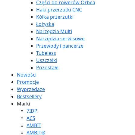
Części do rowerów Orbea
Haki przerzutki CNC
Kółka przerzutki
Łożyska
Narzędzia Multi
Narzędzia serwisowe
Przewody i pancerze
Tubeless
Uszczelki
Pozostałe
Nowości
Promocje
Wyprzedaże
Bestsellery
Marki
7IDP
ACS
AMBIT
AMBIT®