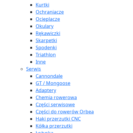
Kurtki
Ochraniacze
Ocieplacze
Okulary
Rękawiczki
Skarpetki
Spodenki
Triathlon
Inne
Serwis
Cannondale
GT / Mongoose
Adaptery
Chemia rowerowa
Części serwisowe
Części do rowerów Orbea
Haki przerzutki CNC
Kółka przerzutki