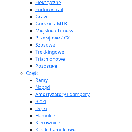
Elektryczne
Enduro/Trail
Gravel
Górskie / MTB
Miejskie / Fitness
Przełajowe / CX
Szosowe
Trekkingowe
Triathlonowe
Pozostałe
Części
Ramy
Napęd
Amortyzatory i dampery
Bloki
Dętki
Hamulce
Kierownice
Klocki hamulcowe