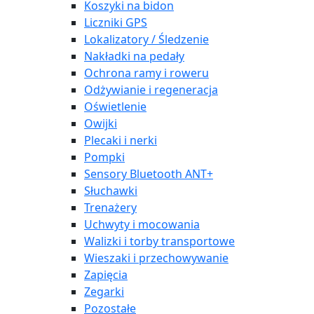
Koszyki na bidon
Liczniki GPS
Lokalizatory / Śledzenie
Nakładki na pedały
Ochrona ramy i roweru
Odżywianie i regeneracja
Oświetlenie
Owijki
Plecaki i nerki
Pompki
Sensory Bluetooth ANT+
Słuchawki
Trenażery
Uchwyty i mocowania
Walizki i torby transportowe
Wieszaki i przechowywanie
Zapięcia
Zegarki
Pozostałe