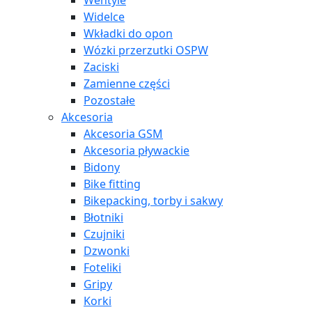
Wentyle
Widelce
Wkładki do opon
Wózki przerzutki OSPW
Zaciski
Zamienne części
Pozostałe
Akcesoria
Akcesoria GSM
Akcesoria pływackie
Bidony
Bike fitting
Bikepacking, torby i sakwy
Błotniki
Czujniki
Dzwonki
Foteliki
Gripy
Korki