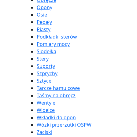
Obręcze
Opony
Osie
Pedały
Piasty
Podkładki sterów
Pomiary mocy
Siodełka
Stery
Suporty
Szprychy
Sztyce
Tarcze hamulcowe
Taśmy na obręcz
Wentyle
Widelce
Wkładki do opon
Wózki przerzutki OSPW
Zaciski