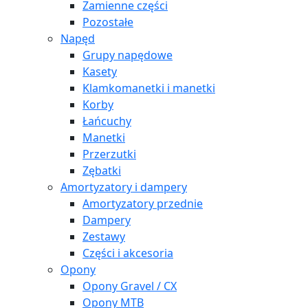
Zamienne części
Pozostałe
Napęd
Grupy napędowe
Kasety
Klamkomanetki i manetki
Korby
Łańcuchy
Manetki
Przerzutki
Zębatki
Amortyzatory i dampery
Amortyzatory przednie
Dampery
Zestawy
Części i akcesoria
Opony
Opony Gravel / CX
Opony MTB