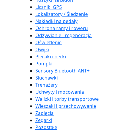
Koszyki na bidon
Liczniki GPS
Lokalizatory / Śledzenie
Nakładki na pedały
Ochrona ramy i roweru
Odżywianie i regeneracja
Oświetlenie
Owijki
Plecaki i nerki
Pompki
Sensory Bluetooth ANT+
Słuchawki
Trenażery
Uchwyty i mocowania
Walizki i torby transportowe
Wieszaki i przechowywanie
Zapięcia
Zegarki
Pozostałe