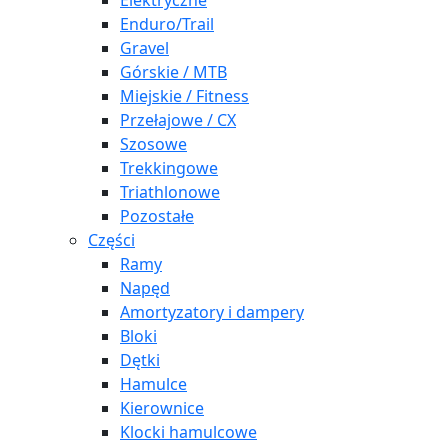
Elektryczne
Enduro/Trail
Gravel
Górskie / MTB
Miejskie / Fitness
Przełajowe / CX
Szosowe
Trekkingowe
Triathlonowe
Pozostałe
Części
Ramy
Napęd
Amortyzatory i dampery
Bloki
Dętki
Hamulce
Kierownice
Klocki hamulcowe