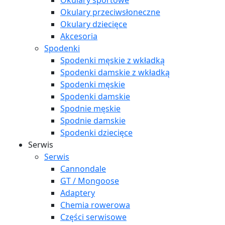
Okulary sportowe
Okulary przeciwsłoneczne
Okulary dziecięce
Akcesoria
Spodenki
Spodenki męskie z wkładką
Spodenki damskie z wkładką
Spodenki męskie
Spodenki damskie
Spodnie męskie
Spodnie damskie
Spodenki dziecięce
Serwis
Serwis
Cannondale
GT / Mongoose
Adaptery
Chemia rowerowa
Części serwisowe