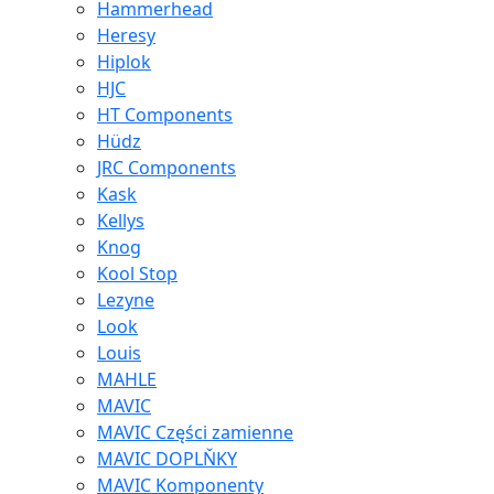
Hammerhead
Heresy
Hiplok
HJC
HT Components
Hüdz
JRC Components
Kask
Kellys
Knog
Kool Stop
Lezyne
Look
Louis
MAHLE
MAVIC
MAVIC Części zamienne
MAVIC DOPLŇKY
MAVIC Komponenty