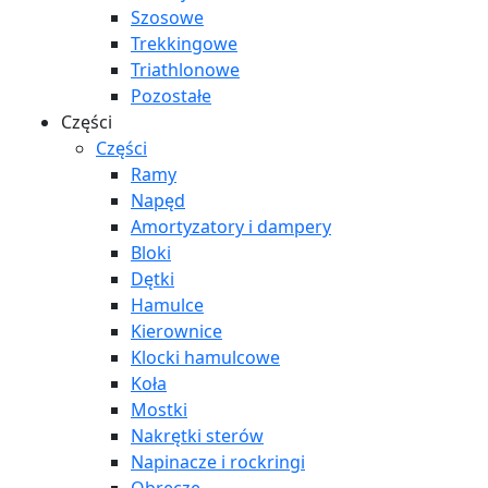
Szosowe
Trekkingowe
Triathlonowe
Pozostałe
Części
Części
Ramy
Napęd
Amortyzatory i dampery
Bloki
Dętki
Hamulce
Kierownice
Klocki hamulcowe
Koła
Mostki
Nakrętki sterów
Napinacze i rockringi