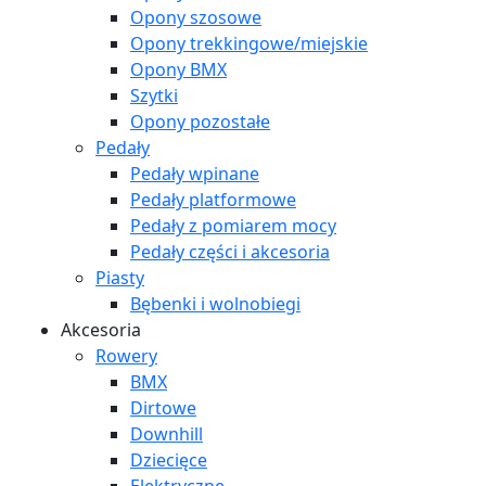
Opony szosowe
Opony trekkingowe/miejskie
Opony BMX
Szytki
Opony pozostałe
Pedały
Pedały wpinane
Pedały platformowe
Pedały z pomiarem mocy
Pedały części i akcesoria
Piasty
Bębenki i wolnobiegi
Akcesoria
Rowery
BMX
Dirtowe
Downhill
Dziecięce