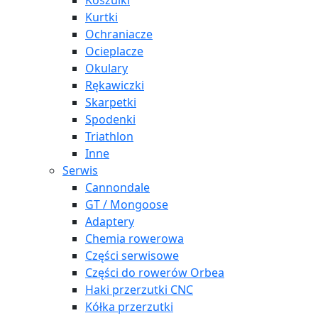
Koszulki
Kurtki
Ochraniacze
Ocieplacze
Okulary
Rękawiczki
Skarpetki
Spodenki
Triathlon
Inne
Serwis
Cannondale
GT / Mongoose
Adaptery
Chemia rowerowa
Części serwisowe
Części do rowerów Orbea
Haki przerzutki CNC
Kółka przerzutki