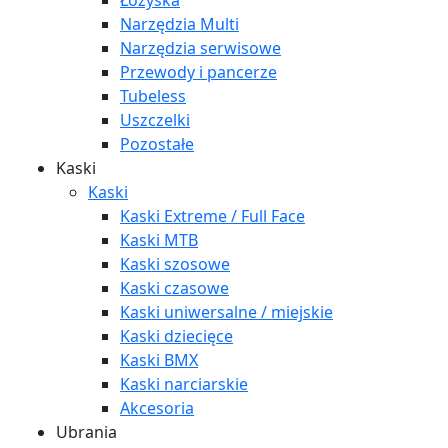
Łożyska
Narzędzia Multi
Narzędzia serwisowe
Przewody i pancerze
Tubeless
Uszczelki
Pozostałe
Kaski
Kaski
Kaski Extreme / Full Face
Kaski MTB
Kaski szosowe
Kaski czasowe
Kaski uniwersalne / miejskie
Kaski dziecięce
Kaski BMX
Kaski narciarskie
Akcesoria
Ubrania