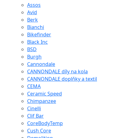
Assos
Avid
Berk
Bianchi
Bikefinder
Black Inc
BSD
Burgh
Cannondale
CANNONDALE díly na kola
CANNONDALE doplňky a textil
CEMA
Ceramic Speed
Chimpanzee
Cinelli
Clif Bar
CoreBodyTemp
Cush Core