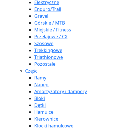
Elektryczne
Enduro/Trail
Gravel
Górskie / MTB
Miejskie / Fitness
Przełajowe / CX
Szosowe
Trekkingowe
Triathlonowe
Pozostałe
Części
Ramy
Napęd
Amortyzatory i dampery
Bloki
Dętki
Hamulce
Kierownice
Klocki hamulcowe