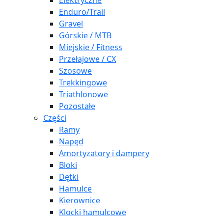
Elektryczne
Enduro/Trail
Gravel
Górskie / MTB
Miejskie / Fitness
Przełajowe / CX
Szosowe
Trekkingowe
Triathlonowe
Pozostałe
Części
Ramy
Napęd
Amortyzatory i dampery
Bloki
Dętki
Hamulce
Kierownice
Klocki hamulcowe