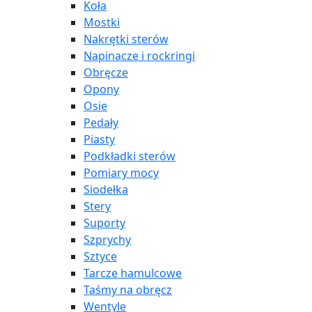
Koła
Mostki
Nakrętki sterów
Napinacze i rockringi
Obręcze
Opony
Osie
Pedały
Piasty
Podkładki sterów
Pomiary mocy
Siodełka
Stery
Suporty
Szprychy
Sztyce
Tarcze hamulcowe
Taśmy na obręcz
Wentyle