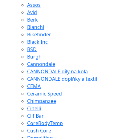
Assos
Avid
Berk
Bianchi
Bikefinder
Black Inc
BSD
Burgh
Cannondale
CANNONDALE díly na kola
CANNONDALE doplňky a textil
CEMA
Ceramic Speed
Chimpanzee
Cinelli
Clif Bar
CoreBodyTemp
Cush Core