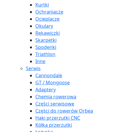
Kurtki
Ochraniacze
Ocieplacze
Okulary
Rękawiczki
Skarpetki
Spodenki
Triathlon
Inne
Serwis
Cannondale
GT / Mongoose
Adaptery
Chemia rowerowa
Części serwisowe
Części do rowerów Orbea
Haki przerzutki CNC
Kółka przerzutki