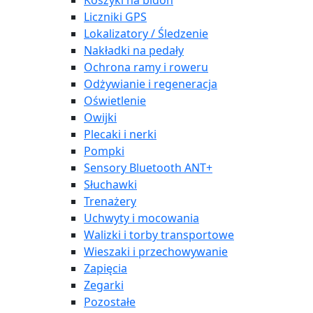
Koszyki na bidon
Liczniki GPS
Lokalizatory / Śledzenie
Nakładki na pedały
Ochrona ramy i roweru
Odżywianie i regeneracja
Oświetlenie
Owijki
Plecaki i nerki
Pompki
Sensory Bluetooth ANT+
Słuchawki
Trenażery
Uchwyty i mocowania
Walizki i torby transportowe
Wieszaki i przechowywanie
Zapięcia
Zegarki
Pozostałe