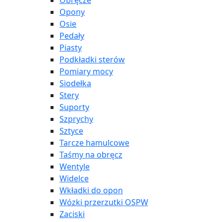
Obręcze
Opony
Osie
Pedały
Piasty
Podkładki sterów
Pomiary mocy
Siodełka
Stery
Suporty
Szprychy
Sztyce
Tarcze hamulcowe
Taśmy na obręcz
Wentyle
Widelce
Wkładki do opon
Wózki przerzutki OSPW
Zaciski