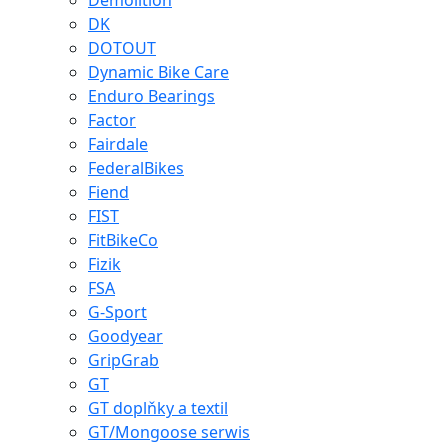
Demolition
DK
DOTOUT
Dynamic Bike Care
Enduro Bearings
Factor
Fairdale
FederalBikes
Fiend
FIST
FitBikeCo
Fizik
FSA
G-Sport
Goodyear
GripGrab
GT
GT doplňky a textil
GT/Mongoose serwis