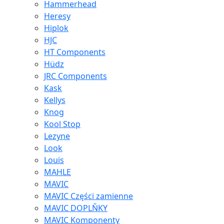
Hammerhead
Heresy
Hiplok
HJC
HT Components
Hüdz
JRC Components
Kask
Kellys
Knog
Kool Stop
Lezyne
Look
Louis
MAHLE
MAVIC
MAVIC Części zamienne
MAVIC DOPLŇKY
MAVIC Komponenty