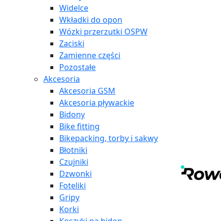
Widelce
Wkładki do opon
Wózki przerzutki OSPW
Zaciski
Zamienne części
Pozostałe
Akcesoria
Akcesoria GSM
Akcesoria pływackie
Bidony
Bike fitting
Bikepacking, torby i sakwy
Błotniki
Czujniki
Dzwonki
Foteliki
Gripy
Korki