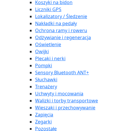
Koszyki na bidon
Liczniki GPS
Lokalizatory / Śledzenie
Nakładki na pedały
Ochrona ramy i roweru
Odżywianie i regeneracja
Oświetlenie
Owijki
Plecaki i nerki
Pompki
Sensory Bluetooth ANT+
Słuchawki
Trenażery
Uchwyty i mocowania
Walizki i torby transportowe
Wieszaki i przechowywanie
Zapięcia
Zegarki
Pozostałe