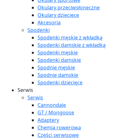
Okulary sportowe
Okulary przeciwsłoneczne
Okulary dziecięce
Akcesoria
Spodenki
Spodenki męskie z wkładką
Spodenki damskie z wkładką
Spodenki męskie
Spodenki damskie
Spodnie męskie
Spodnie damskie
Spodenki dziecięce
Serwis
Serwis
Cannondale
GT / Mongoose
Adaptery
Chemia rowerowa
Części serwisowe