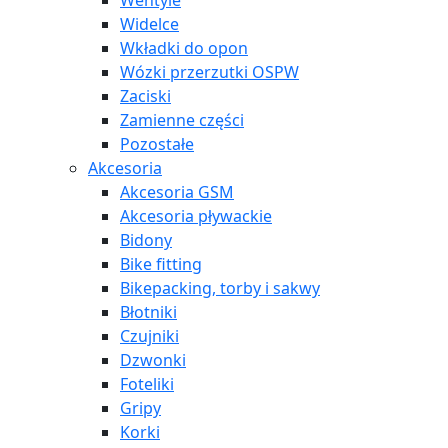
Wentyle
Widelce
Wkładki do opon
Wózki przerzutki OSPW
Zaciski
Zamienne części
Pozostałe
Akcesoria
Akcesoria GSM
Akcesoria pływackie
Bidony
Bike fitting
Bikepacking, torby i sakwy
Błotniki
Czujniki
Dzwonki
Foteliki
Gripy
Korki