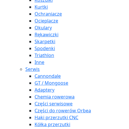
Koszulki
Kurtki
Ochraniacze
Ocieplacze
Okulary
Rękawiczki
Skarpetki
Spodenki
Triathlon
Inne
Serwis
Cannondale
GT / Mongoose
Adaptery
Chemia rowerowa
Części serwisowe
Części do rowerów Orbea
Haki przerzutki CNC
Kółka przerzutki