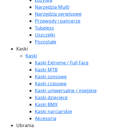
Łożyska
Narzędzia Multi
Narzędzia serwisowe
Przewody i pancerze
Tubeless
Uszczelki
Pozostałe
Kaski
Kaski
Kaski Extreme / Full Face
Kaski MTB
Kaski szosowe
Kaski czasowe
Kaski uniwersalne / miejskie
Kaski dziecięce
Kaski BMX
Kaski narciarskie
Akcesoria
Ubrania