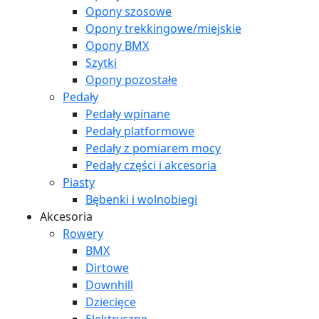
Opony szosowe
Opony trekkingowe/miejskie
Opony BMX
Szytki
Opony pozostałe
Pedały
Pedały wpinane
Pedały platformowe
Pedały z pomiarem mocy
Pedały części i akcesoria
Piasty
Bębenki i wolnobiegi
Akcesoria
Rowery
BMX
Dirtowe
Downhill
Dziecięce