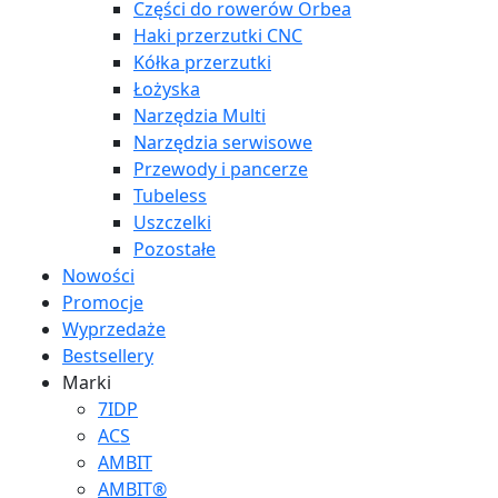
Części do rowerów Orbea
Haki przerzutki CNC
Kółka przerzutki
Łożyska
Narzędzia Multi
Narzędzia serwisowe
Przewody i pancerze
Tubeless
Uszczelki
Pozostałe
Nowości
Promocje
Wyprzedaże
Bestsellery
Marki
7IDP
ACS
AMBIT
AMBIT®