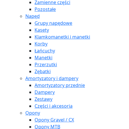
Zamienne części
Pozostałe
Napęd
Grupy napędowe
Kasety
Klamkomanetki i manetki
Korby
Łańcuchy
Manetki
Przerzutki
Zębatki
Amortyzatory i dampery
Amortyzatory przednie
Dampery
Zestawy
Części i akcesoria
Opony
Opony Gravel / CX
Opony MTB