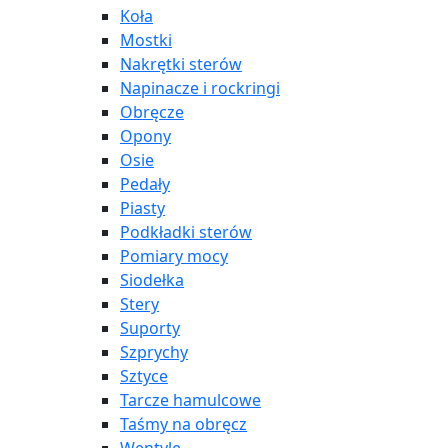
Koła
Mostki
Nakrętki sterów
Napinacze i rockringi
Obręcze
Opony
Osie
Pedały
Piasty
Podkładki sterów
Pomiary mocy
Siodełka
Stery
Suporty
Szprychy
Sztyce
Tarcze hamulcowe
Taśmy na obręcz