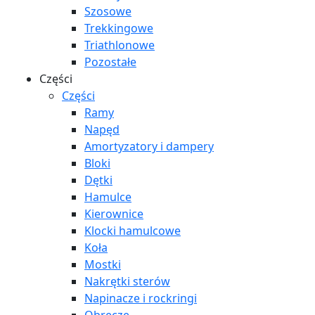
Szosowe
Trekkingowe
Triathlonowe
Pozostałe
Części
Części
Ramy
Napęd
Amortyzatory i dampery
Bloki
Dętki
Hamulce
Kierownice
Klocki hamulcowe
Koła
Mostki
Nakrętki sterów
Napinacze i rockringi