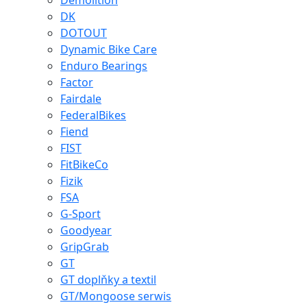
Demolition
DK
DOTOUT
Dynamic Bike Care
Enduro Bearings
Factor
Fairdale
FederalBikes
Fiend
FIST
FitBikeCo
Fizik
FSA
G-Sport
Goodyear
GripGrab
GT
GT doplňky a textil
GT/Mongoose serwis