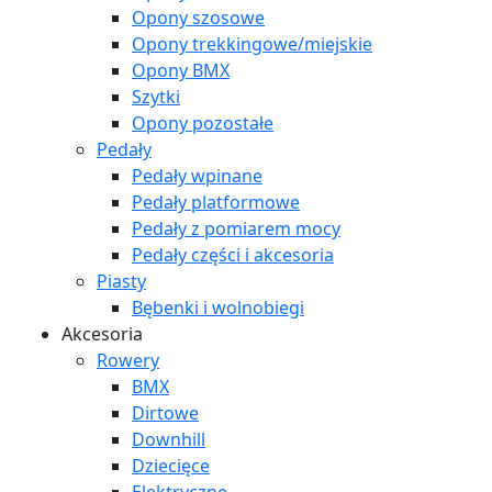
Opony szosowe
Opony trekkingowe/miejskie
Opony BMX
Szytki
Opony pozostałe
Pedały
Pedały wpinane
Pedały platformowe
Pedały z pomiarem mocy
Pedały części i akcesoria
Piasty
Bębenki i wolnobiegi
Akcesoria
Rowery
BMX
Dirtowe
Downhill
Dziecięce