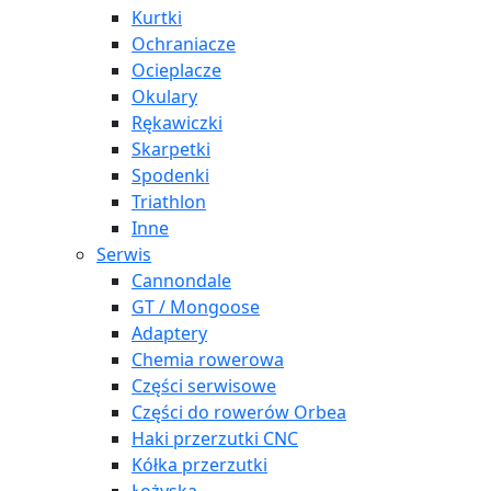
Kurtki
Ochraniacze
Ocieplacze
Okulary
Rękawiczki
Skarpetki
Spodenki
Triathlon
Inne
Serwis
Cannondale
GT / Mongoose
Adaptery
Chemia rowerowa
Części serwisowe
Części do rowerów Orbea
Haki przerzutki CNC
Kółka przerzutki