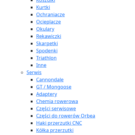
Koszulki
Kurtki
Ochraniacze
Ocieplacze
Okulary
Rękawiczki
Skarpetki
Spodenki
Triathlon
Inne
Serwis
Cannondale
GT / Mongoose
Adaptery
Chemia rowerowa
Części serwisowe
Części do rowerów Orbea
Haki przerzutki CNC
Kółka przerzutki