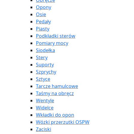
Obręcze
Opony
Osie
Pedały
Piasty
Podkładki sterów
Pomiary mocy
Siodełka
Stery
Suporty
Szprychy
Sztyce
Tarcze hamulcowe
Taśmy na obręcz
Wentyle
Widelce
Wkładki do opon
Wózki przerzutki OSPW
Zaciski