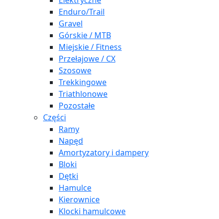
Elektryczne
Enduro/Trail
Gravel
Górskie / MTB
Miejskie / Fitness
Przełajowe / CX
Szosowe
Trekkingowe
Triathlonowe
Pozostałe
Części
Ramy
Napęd
Amortyzatory i dampery
Bloki
Dętki
Hamulce
Kierownice
Klocki hamulcowe