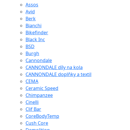
Assos
Avid
Berk
Bianchi
Bikefinder
Black Inc
BSD
Burgh
Cannondale
CANNONDALE díly na kola
CANNONDALE doplňky a textil
CEMA
Ceramic Speed
Chimpanzee
Cinelli
Clif Bar
CoreBodyTemp
Cush Core