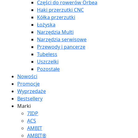
Części do rowerów Orbea
Haki przerzutki CNC
Kółka przerzutki
Łożyska
Narzędzia Multi
Narzędzia serwisowe
Przewody i pancerze
Tubeless
Uszczelki
Pozostałe
Nowości
Promocje
Wyprzedaże
Bestsellery
Marki
7IDP
ACS
AMBIT
AMBIT®