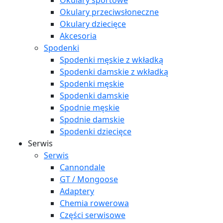
Okulary sportowe
Okulary przeciwsłoneczne
Okulary dziecięce
Akcesoria
Spodenki
Spodenki męskie z wkładką
Spodenki damskie z wkładką
Spodenki męskie
Spodenki damskie
Spodnie męskie
Spodnie damskie
Spodenki dziecięce
Serwis
Serwis
Cannondale
GT / Mongoose
Adaptery
Chemia rowerowa
Części serwisowe