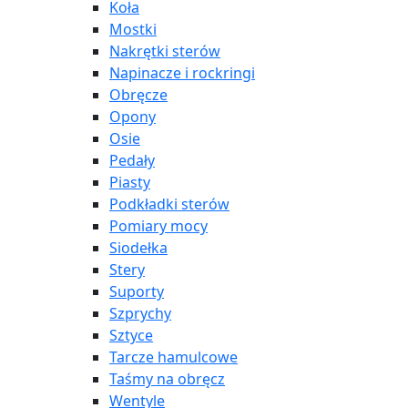
Koła
Mostki
Nakrętki sterów
Napinacze i rockringi
Obręcze
Opony
Osie
Pedały
Piasty
Podkładki sterów
Pomiary mocy
Siodełka
Stery
Suporty
Szprychy
Sztyce
Tarcze hamulcowe
Taśmy na obręcz
Wentyle