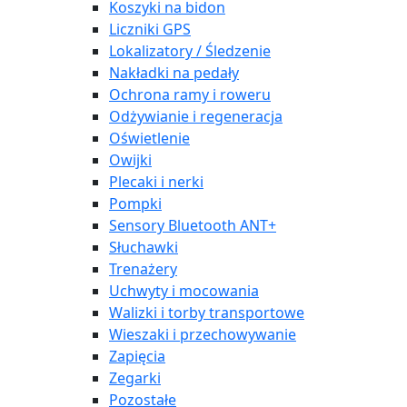
Koszyki na bidon
Liczniki GPS
Lokalizatory / Śledzenie
Nakładki na pedały
Ochrona ramy i roweru
Odżywianie i regeneracja
Oświetlenie
Owijki
Plecaki i nerki
Pompki
Sensory Bluetooth ANT+
Słuchawki
Trenażery
Uchwyty i mocowania
Walizki i torby transportowe
Wieszaki i przechowywanie
Zapięcia
Zegarki
Pozostałe