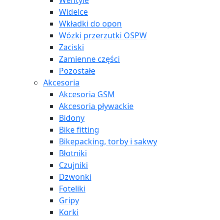
Wentyle
Widelce
Wkładki do opon
Wózki przerzutki OSPW
Zaciski
Zamienne części
Pozostałe
Akcesoria
Akcesoria GSM
Akcesoria pływackie
Bidony
Bike fitting
Bikepacking, torby i sakwy
Błotniki
Czujniki
Dzwonki
Foteliki
Gripy
Korki