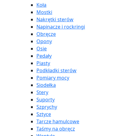
Koła
Mostki
Nakrętki sterów
Napinacze i rockringi
Obręcze
Opony
Osie
Pedały
Piasty
Podkładki sterów
Pomiary mocy
Siodełka
Stery
Suporty
Szprychy
Sztyce
Tarcze hamulcowe
Taśmy na obręcz