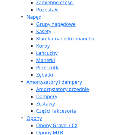
Zamienne części
Pozostałe
Napęd
Grupy napędowe
Kasety
Klamkomanetki i manetki
Korby
Łańcuchy
Manetki
Przerzutki
Zębatki
Amortyzatory i dampery
Amortyzatory przednie
Dampery
Zestawy
Części i akcesoria
Opony
Opony Gravel / CX
Opony MTB