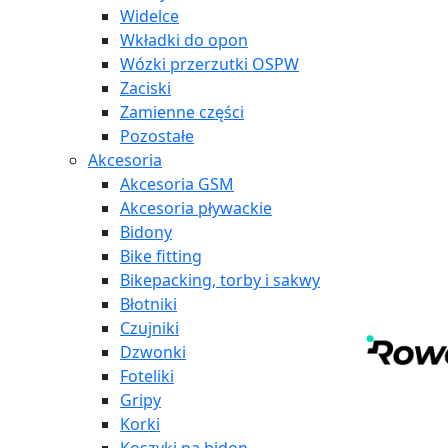
Widelce
Wkładki do opon
Wózki przerzutki OSPW
Zaciski
Zamienne części
Pozostałe
Akcesoria
Akcesoria GSM
Akcesoria pływackie
Bidony
Bike fitting
Bikepacking, torby i sakwy
Błotniki
Czujniki
Dzwonki
Foteliki
Gripy
Korki