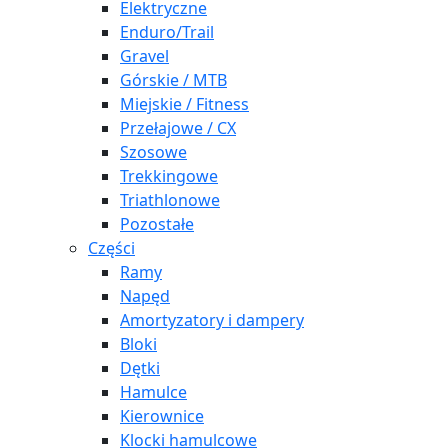
Elektryczne
Enduro/Trail
Gravel
Górskie / MTB
Miejskie / Fitness
Przełajowe / CX
Szosowe
Trekkingowe
Triathlonowe
Pozostałe
Części
Ramy
Napęd
Amortyzatory i dampery
Bloki
Dętki
Hamulce
Kierownice
Klocki hamulcowe