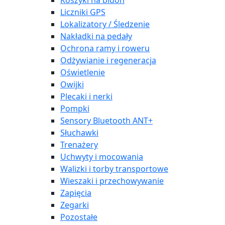
Koszyki na bidon
Liczniki GPS
Lokalizatory / Śledzenie
Nakładki na pedały
Ochrona ramy i roweru
Odżywianie i regeneracja
Oświetlenie
Owijki
Plecaki i nerki
Pompki
Sensory Bluetooth ANT+
Słuchawki
Trenażery
Uchwyty i mocowania
Walizki i torby transportowe
Wieszaki i przechowywanie
Zapięcia
Zegarki
Pozostałe