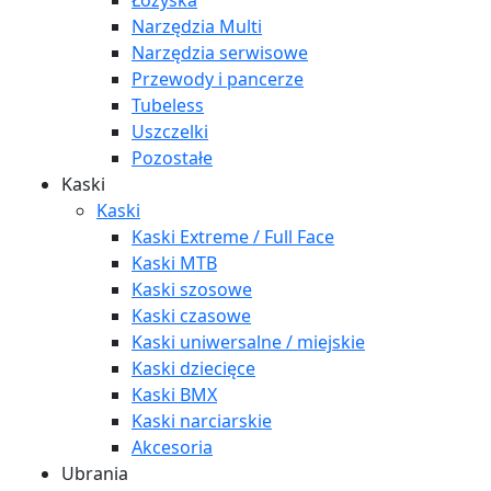
Łożyska
Narzędzia Multi
Narzędzia serwisowe
Przewody i pancerze
Tubeless
Uszczelki
Pozostałe
Kaski
Kaski
Kaski Extreme / Full Face
Kaski MTB
Kaski szosowe
Kaski czasowe
Kaski uniwersalne / miejskie
Kaski dziecięce
Kaski BMX
Kaski narciarskie
Akcesoria
Ubrania