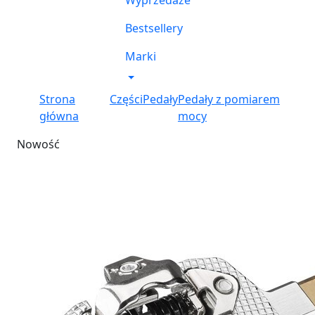
Wyprzedaże
Bestsellery
Marki
Strona
Części
Pedały
Pedały z pomiarem
główna
mocy
Nowość