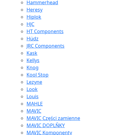
Hammerhead
Heresy
Hiplok
HJC
HT Components
Hüdz
JRC Components
Kask
Kellys
Knog
Kool Stop
Lezyne
Look
Louis
MAHLE
MAVIC
MAVIC Części zamienne
MAVIC DOPLŇKY
MAVIC Komponenty