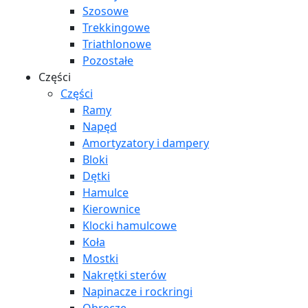
Szosowe
Trekkingowe
Triathlonowe
Pozostałe
Części
Części
Ramy
Napęd
Amortyzatory i dampery
Bloki
Dętki
Hamulce
Kierownice
Klocki hamulcowe
Koła
Mostki
Nakrętki sterów
Napinacze i rockringi