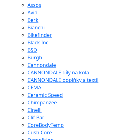
Assos
Avid
Berk
Bianchi
Bikefinder
Black Inc
BSD
Burgh
Cannondale
CANNONDALE díly na kola
CANNONDALE doplňky a textil
CEMA
Ceramic Speed
Chimpanzee
Cinelli
Clif Bar
CoreBodyTemp
Cush Core