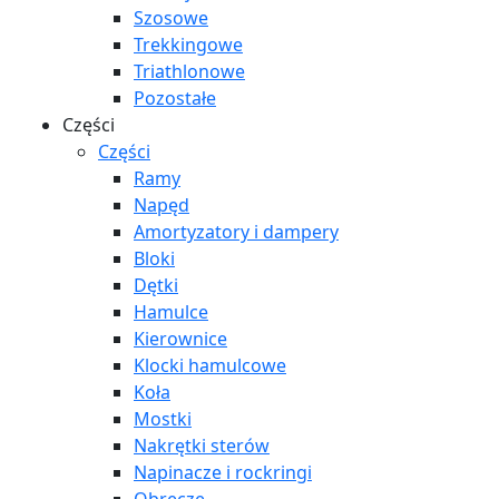
Szosowe
Trekkingowe
Triathlonowe
Pozostałe
Części
Części
Ramy
Napęd
Amortyzatory i dampery
Bloki
Dętki
Hamulce
Kierownice
Klocki hamulcowe
Koła
Mostki
Nakrętki sterów
Napinacze i rockringi