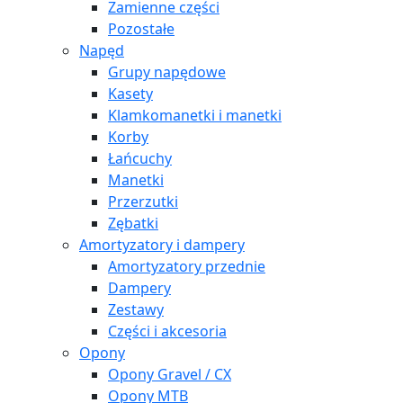
Zamienne części
Pozostałe
Napęd
Grupy napędowe
Kasety
Klamkomanetki i manetki
Korby
Łańcuchy
Manetki
Przerzutki
Zębatki
Amortyzatory i dampery
Amortyzatory przednie
Dampery
Zestawy
Części i akcesoria
Opony
Opony Gravel / CX
Opony MTB