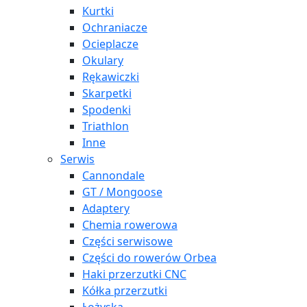
Kurtki
Ochraniacze
Ocieplacze
Okulary
Rękawiczki
Skarpetki
Spodenki
Triathlon
Inne
Serwis
Cannondale
GT / Mongoose
Adaptery
Chemia rowerowa
Części serwisowe
Części do rowerów Orbea
Haki przerzutki CNC
Kółka przerzutki