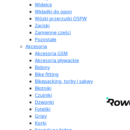
Widelce
Wkładki do opon
Wózki przerzutki OSPW
Zaciski
Zamienne części
Pozostałe
Akcesoria
Akcesoria GSM
Akcesoria pływackie
Bidony
Bike fitting
Bikepacking, torby i sakwy
Błotniki
Czujniki
Dzwonki
Foteliki
Gripy
Korki