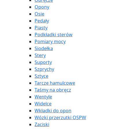
Obręcze
Opony
Osie
Pedały
Piasty
Podkładki sterów
Pomiary mocy
Siodełka
Stery
Suporty
Szprychy
Sztyce
Tarcze hamulcowe
Taśmy na obręcz
Wentyle
Widelce
Wkładki do opon
Wózki przerzutki OSPW
Zaciski