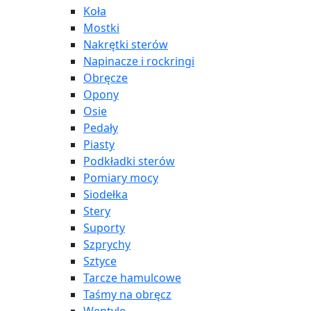
Koła
Mostki
Nakrętki sterów
Napinacze i rockringi
Obręcze
Opony
Osie
Pedały
Piasty
Podkładki sterów
Pomiary mocy
Siodełka
Stery
Suporty
Szprychy
Sztyce
Tarcze hamulcowe
Taśmy na obręcz