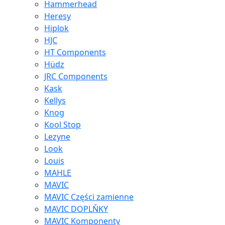
Hammerhead
Heresy
Hiplok
HJC
HT Components
Hüdz
JRC Components
Kask
Kellys
Knog
Kool Stop
Lezyne
Look
Louis
MAHLE
MAVIC
MAVIC Części zamienne
MAVIC DOPLŇKY
MAVIC Komponenty