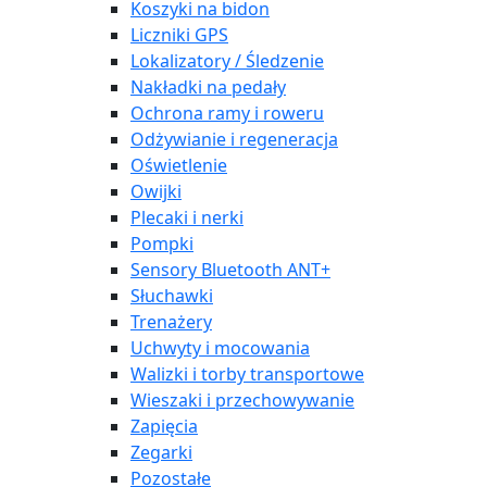
Koszyki na bidon
Liczniki GPS
Lokalizatory / Śledzenie
Nakładki na pedały
Ochrona ramy i roweru
Odżywianie i regeneracja
Oświetlenie
Owijki
Plecaki i nerki
Pompki
Sensory Bluetooth ANT+
Słuchawki
Trenażery
Uchwyty i mocowania
Walizki i torby transportowe
Wieszaki i przechowywanie
Zapięcia
Zegarki
Pozostałe