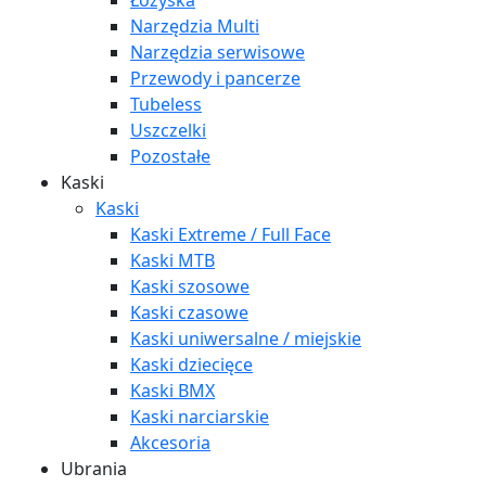
Łożyska
Narzędzia Multi
Narzędzia serwisowe
Przewody i pancerze
Tubeless
Uszczelki
Pozostałe
Kaski
Kaski
Kaski Extreme / Full Face
Kaski MTB
Kaski szosowe
Kaski czasowe
Kaski uniwersalne / miejskie
Kaski dziecięce
Kaski BMX
Kaski narciarskie
Akcesoria
Ubrania