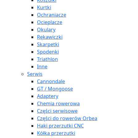
Koszulki
Kurtki
Ochraniacze
Ocieplacze
Okulary
Rękawiczki
Skarpetki
Spodenki
Triathlon
Inne
Serwis
Cannondale
GT / Mongoose
Adaptery
Chemia rowerowa
Części serwisowe
Części do rowerów Orbea
Haki przerzutki CNC
Kółka przerzutki