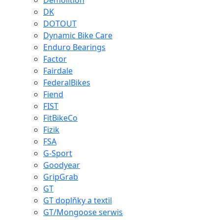
Demolition
DK
DOTOUT
Dynamic Bike Care
Enduro Bearings
Factor
Fairdale
FederalBikes
Fiend
FIST
FitBikeCo
Fizik
FSA
G-Sport
Goodyear
GripGrab
GT
GT doplňky a textil
GT/Mongoose serwis