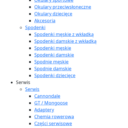
Okulary sportowe
Okulary przeciwsłoneczne
Okulary dziecięce
Akcesoria
Spodenki
Spodenki męskie z wkładką
Spodenki damskie z wkładką
Spodenki męskie
Spodenki damskie
Spodnie męskie
Spodnie damskie
Spodenki dziecięce
Serwis
Serwis
Cannondale
GT / Mongoose
Adaptery
Chemia rowerowa
Części serwisowe