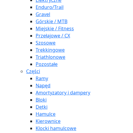
Elektryczne
Enduro/Trail
Gravel
Górskie / MTB
Miejskie / Fitness
Przełajowe / CX
Szosowe
Trekkingowe
Triathlonowe
Pozostałe
Części
Ramy
Napęd
Amortyzatory i dampery
Bloki
Dętki
Hamulce
Kierownice
Klocki hamulcowe