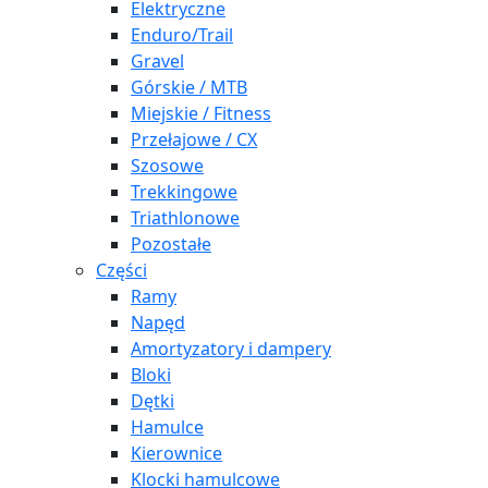
Elektryczne
Enduro/Trail
Gravel
Górskie / MTB
Miejskie / Fitness
Przełajowe / CX
Szosowe
Trekkingowe
Triathlonowe
Pozostałe
Części
Ramy
Napęd
Amortyzatory i dampery
Bloki
Dętki
Hamulce
Kierownice
Klocki hamulcowe