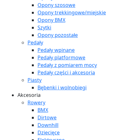
Opony szosowe
Opony trekkingowe/miejskie
Opony BMX
Szytki
Opony pozostałe
Pedały
Pedały wpinane
Pedały platformowe
Pedały z pomiarem mocy
Pedały części i akcesoria
Piasty
Bębenki i wolnobiegi
Akcesoria
Rowery
BMX
Dirtowe
Downhill
Dziecięce