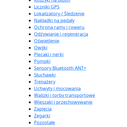
Koszyki na bidon
Liczniki GPS
Lokalizatory / Śledzenie
Nakładki na pedały
Ochrona ramy i roweru
Odżywianie i regeneracja
Oświetlenie
Owijki
Plecaki i nerki
Pompki
Sensory Bluetooth ANT+
Słuchawki
Trenażery
Uchwyty i mocowania
Walizki i torby transportowe
Wieszaki i przechowywanie
Zapięcia
Zegarki
Pozostałe