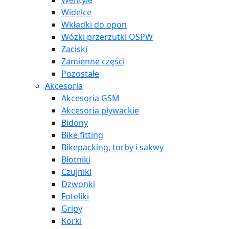
Wentyle
Widelce
Wkładki do opon
Wózki przerzutki OSPW
Zaciski
Zamienne części
Pozostałe
Akcesoria
Akcesoria GSM
Akcesoria pływackie
Bidony
Bike fitting
Bikepacking, torby i sakwy
Błotniki
Czujniki
Dzwonki
Foteliki
Gripy
Korki