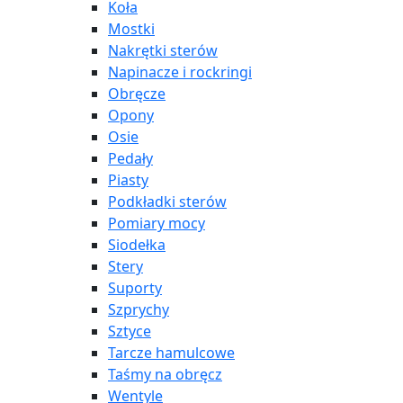
Koła
Mostki
Nakrętki sterów
Napinacze i rockringi
Obręcze
Opony
Osie
Pedały
Piasty
Podkładki sterów
Pomiary mocy
Siodełka
Stery
Suporty
Szprychy
Sztyce
Tarcze hamulcowe
Taśmy na obręcz
Wentyle