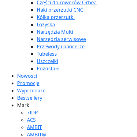
Części do rowerów Orbea
Haki przerzutki CNC
Kółka przerzutki
Łożyska
Narzędzia Multi
Narzędzia serwisowe
Przewody i pancerze
Tubeless
Uszczelki
Pozostałe
Nowości
Promocje
Wyprzedaże
Bestsellery
Marki
7IDP
ACS
AMBIT
AMBIT®