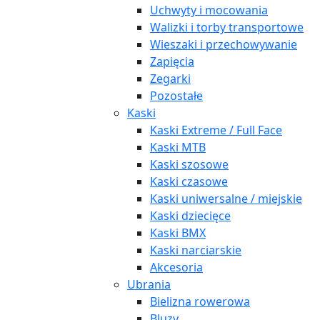
Uchwyty i mocowania
Walizki i torby transportowe
Wieszaki i przechowywanie
Zapięcia
Zegarki
Pozostałe
Kaski
Kaski Extreme / Full Face
Kaski MTB
Kaski szosowe
Kaski czasowe
Kaski uniwersalne / miejskie
Kaski dziecięce
Kaski BMX
Kaski narciarskie
Akcesoria
Ubrania
Bielizna rowerowa
Bluzy