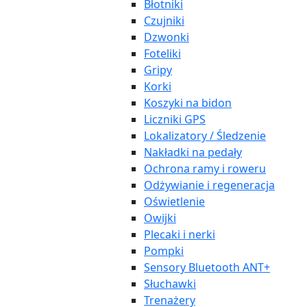
Błotniki
Czujniki
Dzwonki
Foteliki
Gripy
Korki
Koszyki na bidon
Liczniki GPS
Lokalizatory / Śledzenie
Nakładki na pedały
Ochrona ramy i roweru
Odżywianie i regeneracja
Oświetlenie
Owijki
Plecaki i nerki
Pompki
Sensory Bluetooth ANT+
Słuchawki
Trenażery