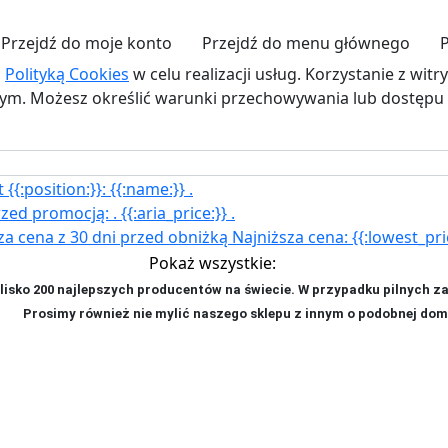
Przejdź do moje konto
Przejdź do menu głównego
z
Polityką Cookies
w celu realizacji usług. Korzystanie z wit
. Możesz określić warunki przechowywania lub dostępu d
{{:position:}}:
{{:name:}}
.
rzed promocją:
.
{{:aria_price:}}
.
za cena z 30 dni przed obniżką
Najniższa cena:
{{:lowest_pri
Pokaż wszystkie:
isko 200 najlepszych producentów na świecie. W przypadku pilnych z
ji. P
rosimy również nie mylić naszego sklepu z innym o podobnej dom