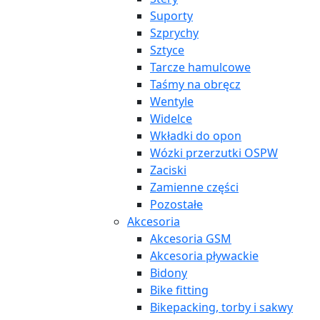
Suporty
Szprychy
Sztyce
Tarcze hamulcowe
Taśmy na obręcz
Wentyle
Widelce
Wkładki do opon
Wózki przerzutki OSPW
Zaciski
Zamienne części
Pozostałe
Akcesoria
Akcesoria GSM
Akcesoria pływackie
Bidony
Bike fitting
Bikepacking, torby i sakwy