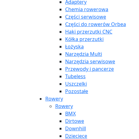
Adaptery
Chemia rowerowa
Części serwisowe
Części do rowerów Orbea
Haki przerzutki CNC
Kółka przerzutki
Łożyska
Narzędzia Multi
Narzędzia serwisowe
Przewody i pancerze
Tubeless
Uszczelki
Pozostałe
Rowery
Rowery
BMX
Dirtowe
Downhill
Dziecięce