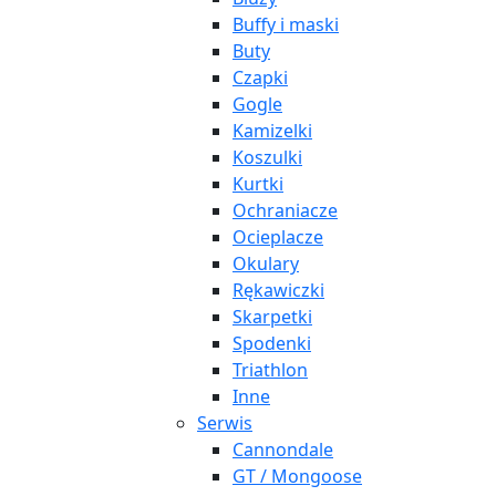
Buffy i maski
Buty
Czapki
Gogle
Kamizelki
Koszulki
Kurtki
Ochraniacze
Ocieplacze
Okulary
Rękawiczki
Skarpetki
Spodenki
Triathlon
Inne
Serwis
Cannondale
GT / Mongoose