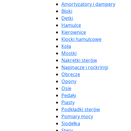
Amortyzatory i dampery
Bloki
Dętki
Hamulce
Kierownice
Klocki hamulcowe
Koła
Mostki
Nakrętki sterów
Napinacze i rockringi
Obręcze
Opony
Osie
Pedały
Piasty
Podkładki sterów
Pomiary mocy
Siodełka
Stery