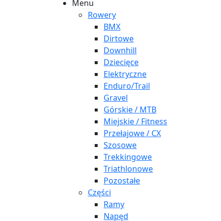
Menu
Rowery
BMX
Dirtowe
Downhill
Dziecięce
Elektryczne
Enduro/Trail
Gravel
Górskie / MTB
Miejskie / Fitness
Przełajowe / CX
Szosowe
Trekkingowe
Triathlonowe
Pozostałe
Części
Ramy
Napęd